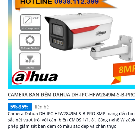
CAMERA BAN ĐÊM DAHUA DH-IPC-HFW2849M-S-B-PR
5%-35%
liên hệ
Camera Dahua DH-IPC-HFW2849M-S-B-PRO 8MP mang đến hìn
sắc nét vượt trội với cảm biến CMOS 1/1. 8”. Công nghệ WizColor cho
phép giám sát ban đêm có màu sắc đẹp và chân thực