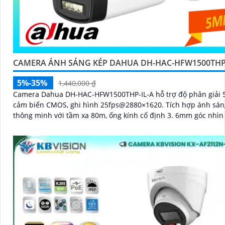
CAMERA ÁNH SÁNG KÉP DAHUA DH-HAC-HFW1500THP-
5%-35%
1,440,000 ₫
Camera Dahua DH-HAC-HFW1500THP-IL-A hỗ trợ độ phân giải 
cảm biến CMOS, ghi hình 25fps@2880×1620. Tích hợp ánh sáng kép
thông minh với tầm xa 80m, ống kính cố định 3. 6mm góc nhìn