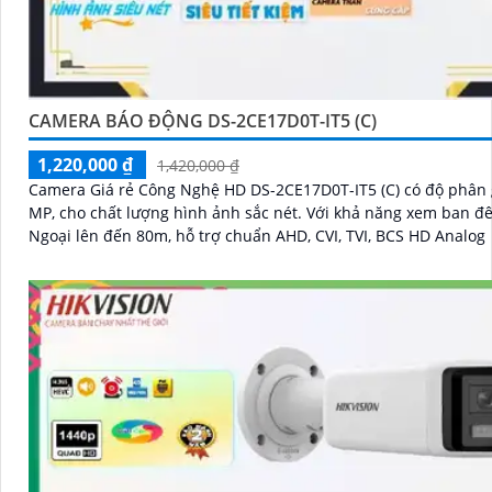
CAMERA BÁO ĐỘNG DS-2CE17D0T-IT5 (C)
1,220,000 ₫
1,420,000 ₫
Camera Giá rẻ Công Nghệ HD DS-2CE17D0T-IT5 (C) có độ phân g
MP, cho chất lượng hình ảnh sắc nét. Với khả năng xem ban đêm Hồng
Ngoại lên đến 80m, hỗ trợ chuẩn AHD, CVI, TVI, BCS HD Analog