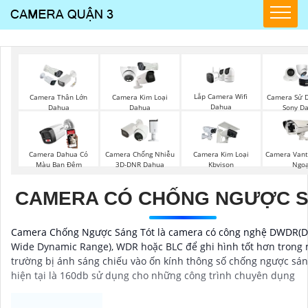
Lắp Camera Wifi
Camera Thân Lớn
Camera Kim Loại
Camera Sử D
Dahua
Dahua
Dahua
Sony D
Camera Dahua Có
Camera Chống Nhiễu
Camera Kim Loại
Camera Vant
Màu Ban Đêm
3D-DNR Dahua
Kbvison
Ngoạ
CAMERA CÓ CHỐNG NGƯỢC 
Camera Chống Ngược Sáng Tót là camera có công nghệ DWDR(Di
Wide Dynamic Range), WDR hoặc BLC để ghi hình tốt hơn trong 
trường bị ánh sáng chiếu vào ốn kính thông số chống ngược sán
hiện tại là 160db sử dụng cho những công trình chuyên dụng