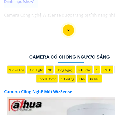
Camera Công Nghệ WizSense được trang bị tính năng nh
thông minh, giúp phát hiện và phân biệt người, phương ti
độ chính xác cao. Hệ thống có khả năng tự động phân tíc
ảnh, giảm thiểu cảnh báo giả mạo. Ngoài ra, camera còn 
quan sát rõ nét trong điều kiện ánh sáng yếu nhờ công n
Starlight và các tính năng này giúp nâng cao hiệu quả giá
bảo vệ an ninh tốt hơn.
CAMERA CÓ CHỐNG NGƯỢC SÁNG
Mic Và Loa
Dual Light
78°
Hồng Ngoại
Full Color
AI
CMOS
Speed Dome
AI Coding
IP66
3D DNR
Camera Công Nghệ Mới WizSense