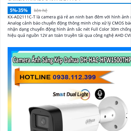
5%-35%
liên hệ
KX-AD2111C-T là camera giá rẻ an ninh ban đêm với hình ản
Analog cảnh báo chuyển động thông minh chip xử lý CMOS bá
nhận dạng chuyển động hình ảnh sắc nét Full Color 30m chốn
hiệu quả nguồn 12V an toàn truyền tải qua công nghệ AHD CVI
tiêu cự cố định 3. 6mm và đầu ghi chức năng xem ban đêm m