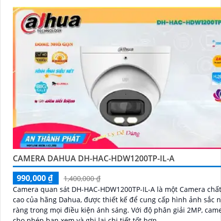
CAMERA DAHUA DH-HAC-HDW1200TP-IL-A
990,000 ₫
1,400,000 ₫
Camera quan sát DH-HAC-HDW1200TP-IL-A là một Camera chất
cao của hãng Dahua, được thiết kế để cung cấp hình ảnh sắc n
ràng trong mọi điều kiện ánh sáng. Với độ phân giải 2MP, camera này
cho phép bạn xem và ghi lại chi tiết tốt hơn