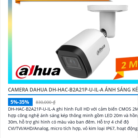
CAMERA DAHUA DH-HAC-B2A21P-U-IL-A ÁNH SÁNG K
5%-35%
830,000 ₫
DH-HAC-B2A21P-U-IL-A ghi hình Full HD với cảm biến CMOS 2M
hợp công nghệ ánh sáng kép thông minh gồm LED 20m và hồn
30m, hỗ trợ ghi hình có màu vào ban đêm. Hỗ trợ 4 chế độ
CVI/TVI/AHD/Analog, micro tích hợp, vỏ kim loại IP67, hoạt động
đến +60°C