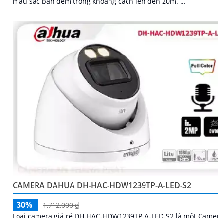
màu sắc ban đêm trong khoảng cách lên đến 20m. ...
CAMERA DAHUA DH-HAC-HDW1239TP-A-LED-S2
30%
1,712,000 ₫
Loại camera giá rẻ DH-HAC-HDW1239TP-A-LED-S2 là một Camer