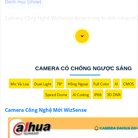
Camera Công Nghệ WizSense được trang bị tính năng nh
thông minh, giúp phát hiện và phân biệt người, phương ti
độ chính xác cao. Hệ thống có khả năng tự động phân tíc
ảnh, giảm thiểu cảnh báo giả mạo. Ngoài ra, camera còn 
quan sát rõ nét trong điều kiện ánh sáng yếu nhờ công n
Starlight và các tính năng này giúp nâng cao hiệu quả giá
bảo vệ an ninh tốt hơn.
CAMERA CÓ CHỐNG NGƯỢC SÁNG
Mic Và Loa
Dual Light
78°
Hồng Ngoại
Full Color
AI
CMOS
Speed Dome
AI Coding
IP66
3D DNR
Camera Công Nghệ Mới WizSense