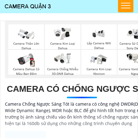
Lắp Camera Wifi
Camera Thân Lớn
Camera Kim Loại
Camera Sử D
Dahua
Dahua
Dahua
Sony D
Camera Dahua Có
Camera Chống Nhiễu
Camera Kim Loại
Camera Vant
Màu Ban Đêm
3D-DNR Dahua
Kbvison
Ngoạ
CAMERA CÓ CHỐNG NGƯỢC 
Camera Chống Ngược Sáng Tót là camera có công nghệ DWDR(Di
Wide Dynamic Range), WDR hoặc BLC để ghi hình tốt hơn trong 
trường bị ánh sáng chiếu vào ốn kính thông số chống ngược sán
hiện tại là 160db sử dụng cho những công trình chuyên dụng