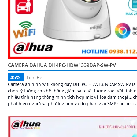
CAMERA DAHUA DH-IPC-HDW1339DAP-SW-PV
45%
Liên Hệ
Camera an ninh wifi không dây DH-IPC-HDW1339DAP-SW-PV là 
chọn lý tưởng cho hệ thống giám sát chất lượng cao. Với tính năng
nhiều tính năng thông minh tích hợp mic và loa đàm thoại 2 c
phát hiện người và phương tiện và độ phân giải 3MP sắc nét 
giúp bảo vệ an toàn cho ngôi nhà hoặc văn phòng của bạn