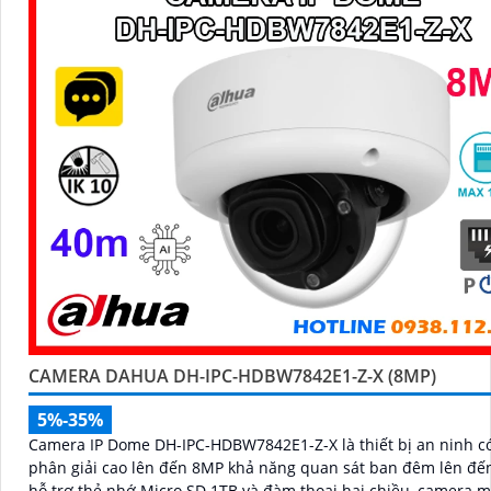
CAMERA DAHUA DH-IPC-HDBW7842E1-Z-X (8MP)
5%-35%
Camera IP Dome DH-IPC-HDBW7842E1-Z-X là thiết bị an ninh c
phân giải cao lên đến 8MP khả năng quan sát ban đêm lên đế
hỗ trợ thẻ nhớ Micro SD 1TB và đàm thoại hai chiều, camera 