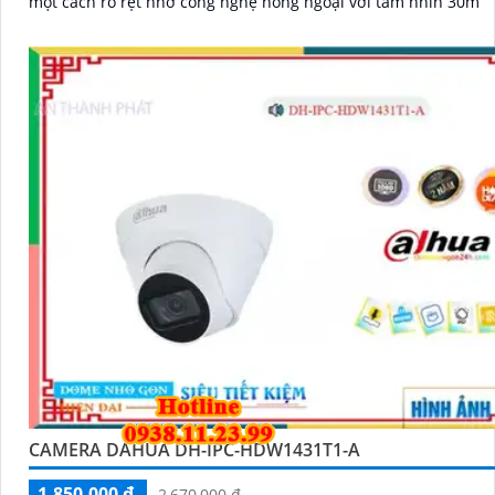
một cách rõ rệt nhờ công nghệ hồng ngoại với tầm nhìn 30m
CAMERA DAHUA DH-IPC-HDW1431T1-A
1,850,000 ₫
2,670,000 ₫