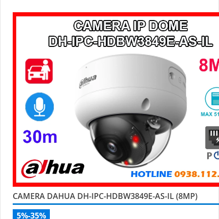
người và phương tiện, tăng độ chính xác trong cảnh báo an ni
CAMERA DAHUA DH-IPC-HDBW3849E-AS-IL (8MP)
5%-35%