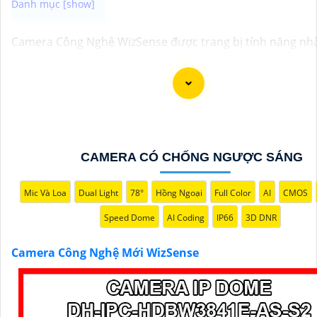
Camera Công Nghệ WizSense được trang bị tính năng nh
thông minh, giúp phát hiện và phân biệt người, phương ti
độ chính xác cao. Hệ thống có khả năng tự động phân tíc
ảnh, giảm thiểu cảnh báo giả mạo. Ngoài ra, camera còn 
quan sát rõ nét trong điều kiện ánh sáng yếu nhờ công n
Starlight và các tính năng này giúp nâng cao hiệu quả giá
bảo vệ an ninh tốt hơn.
CAMERA CÓ CHỐNG NGƯỢC SÁNG
Mic Và Loa
Dual Light
78°
Hồng Ngoại
Full Color
AI
CMOS
Speed Dome
AI Coding
IP66
3D DNR
Camera Công Nghệ Mới WizSense