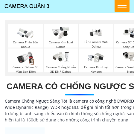
Lắp Camera Wifi
Camera Thân Lớn
Camera Kim Loại
Camera Sử D
Dahua
Dahua
Dahua
Sony D
Camera Dahua Có
Camera Chống Nhiễu
Camera Kim Loại
Camera Vant
Màu Ban Đêm
3D-DNR Dahua
Kbvison
Ngoạ
CAMERA CÓ CHỐNG NGƯỢC 
Camera Chống Ngược Sáng Tót là camera có công nghệ DWDR(Di
Wide Dynamic Range), WDR hoặc BLC để ghi hình tốt hơn trong 
trường bị ánh sáng chiếu vào ốn kính thông số chống ngược sán
hiện tại là 160db sử dụng cho những công trình chuyên dụng