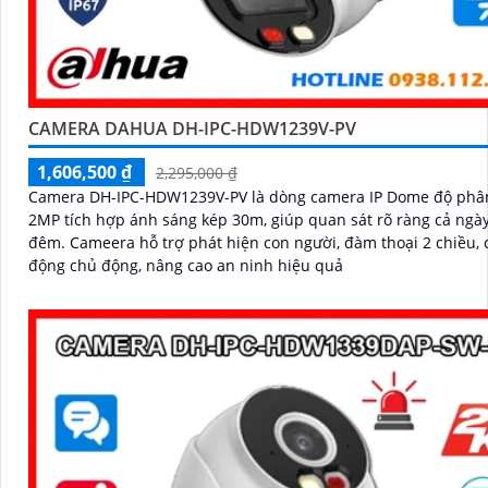
CAMERA DAHUA DH-IPC-HDW1239V-PV
1,606,500 ₫
2,295,000 ₫
Camera DH-IPC-HDW1239V-PV là dòng camera IP Dome độ phân
2MP tích hợp ánh sáng kép 30m, giúp quan sát rõ ràng cả ngày
đêm. Cameera hỗ trợ phát hiện con người, đàm thoại 2 chiều, cùng báo
động chủ động, nâng cao an ninh hiệu quả