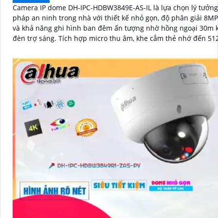
Camera IP dome DH-IPC-HDBW3849E-AS-IL là lựa chọn lý tưởng 
pháp an ninh trong nhà với thiết kế nhỏ gọn, độ phân giải 8MP
và khả năng ghi hình ban đêm ấn tượng nhờ hồng ngoại 30m 
đèn trợ sáng. Tích hợp micro thu âm, khe cắm thẻ nhớ đến 512GB và
công nghệ AI thông minh giúp phân biệt chính xác người và 
tiện hỗ trợ POE, giảm thiểu báo động giả hiệu quả