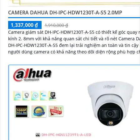
CAMERA DAHUA DH-IPC-HDW1230T-A-S5 2.0MP
1,337,000 ₫
1,910,000 ₫
Camera giám sát DH-IPC-HDW1230T-A-S5 có thiết kế góc quay 
kính 2. 8mm với khả năng quan sát chi tiết và rõ nét Camera Dahua
DH-IPC-HDW1230T-A-S5 đem lại trải nghiệm an toàn và tin cậy
người dùng camera có khả năng theo dõi diện rộng phù hợp c
giám sát các khu vực lớn để bảo vệ tài sản và an ninh cho gia 
hàng hoặc doanh nghiệpThiết bị Camera giá rẻ DH-IPC-HDW12
là lựa chọn tốt cho việc lắp đặt tại văn phòng, cửa hàng, hoặc 