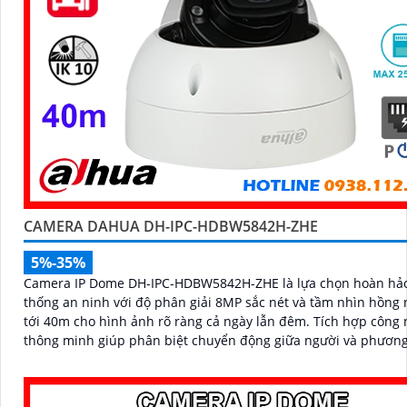
CAMERA DAHUA DH-IPC-HDBW5842H-ZHE
5%-35%
Camera IP Dome DH-IPC-HDBW5842H-ZHE là lựa chọn hoàn hả
thống an ninh với độ phân giải 8MP sắc nét và tầm nhìn hồng 
tới 40m cho hình ảnh rõ ràng cả ngày lẫn đêm. Tích hợp công nghệ AI
thông minh giúp phân biệt chuyển động giữa người và phương 
hạn chế cảnh báo sai, đi kèm khe cắm thẻ nhớ 256GB lưu trữ lâ
hỗ trợ POE tiện lợi và mức giá phải chăng