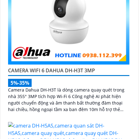
CAMERA WIFI 6 DAHUA DH-H3T 3MP
5%-35%
Camera Dahua DH-H3T là dòng camera quay quét trong
nhà 355° 3MP tích hợp Wi-Fi 6 Công nghệ AI phát hiện
người chuyển động và âm thanh bất thường đàm thoại
hai chiều, hồng ngoại tầm xa ban đêm 10m hỗ trợ thẻ
nhớ MicroSD 256GB ONVIF và điều khiển từ xa qua ứng
dụng DMSS