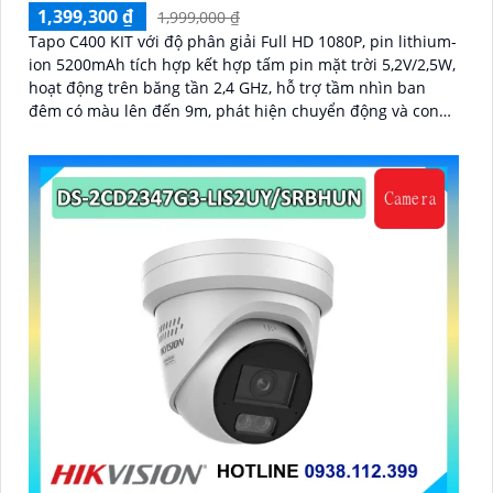
1,399,300 ₫
1,999,000 ₫
Tapo C400 KIT với độ phân giải Full HD 1080P, pin lithium-
ion 5200mAh tích hợp kết hợp tấm pin mặt trời 5,2V/2,5W,
hoạt động trên băng tần 2,4 GHz, hỗ trợ tầm nhìn ban
đêm có màu lên đến 9m, phát hiện chuyển động và con
người bằng AI, đồng thời lưu trữ dữ liệu qua thẻ microSD
lên đến 512GB