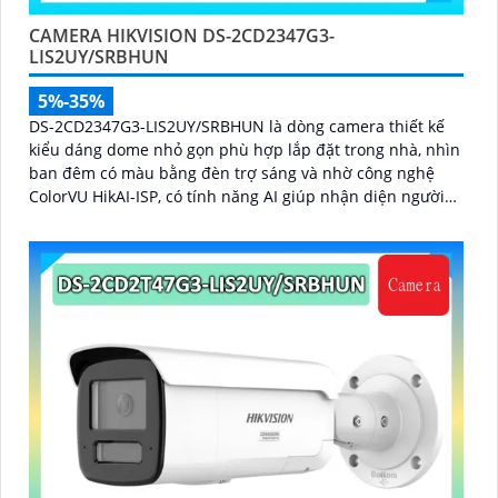
CAMERA HIKVISION DS-2CD2347G3-
LIS2UY/SRBHUN
5%-35%
DS-2CD2347G3-LIS2UY/SRBHUN là dòng camera thiết kế
kiểu dáng dome nhỏ gọn phù hợp lắp đặt trong nhà, nhìn
ban đêm có màu bằng đèn trợ sáng và nhờ công nghệ
ColorVU HikAI-ISP, có tính năng AI giúp nhận diện người
và phương tiện, tích hợp micro kép