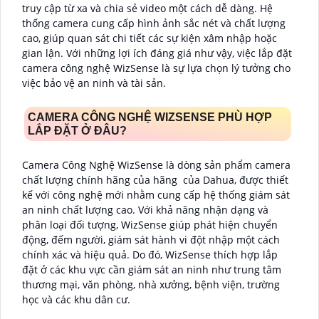
truy cập từ xa và chia sẻ video một cách dễ dàng. Hệ
thống camera cung cấp hình ảnh sắc nét và chất lượng
cao, giúp quan sát chi tiết các sự kiện xâm nhập hoặc
gian lận. Với những lợi ích đáng giá như vậy, việc lắp đặt
camera công nghệ WizSense là sự lựa chọn lý tưởng cho
việc bảo vệ an ninh và tài sản.
CAMERA CÔNG NGHỆ WIZSENSE PHÙ HỢP
LẮP ĐẶT Ở ĐÂU?
Camera Công Nghệ WizSense là dòng sản phẩm camera
chất lượng chính hãng của hãng của Dahua, được thiết
kế với công nghệ mới nhằm cung cấp hệ thống giám sát
an ninh chất lượng cao. Với khả năng nhận dạng và
phân loại đối tượng, WizSense giúp phát hiện chuyển
động, đếm người, giám sát hành vi đột nhập một cách
chính xác và hiệu quả. Do đó, WizSense thích hợp lắp
đặt ở các khu vực cần giám sát an ninh như trung tâm
thương mại, văn phòng, nhà xưởng, bệnh viện, trường
học và các khu dân cư.