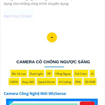
dụng cho những công trình chuyên dụng
Camera Công Nghệ WizSense được trang bị tính năng
nhận diện thông minh, giúp phát hiện và phân biệt
người, phương tiện với độ chính xác cao. Hệ thống có
khả năng tự động phân tích hình ảnh, giảm thiểu cảnh
báo giả mạo. Ngoài ra, camera còn hỗ trợ quan sát rõ
nét trong điều kiện ánh sáng yếu nhờ công nghệ
CAMERA CÓ CHỐNG NGƯỢC SÁNG
Starlight và các tính năng này giúp nâng cao hiệu quả
giám sát và bảo vệ an ninh tốt hơn.
Mic Và Loa
Dual Light
78°
Hồng Ngoại
Full Color
AI
CMOS
Xoay 360
Speed Dome
AI Coding
IP66
3D DNR
Camera Công Nghệ Mới WizSense