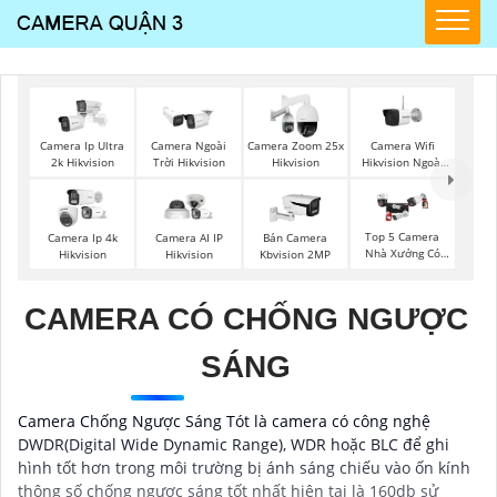
Camera Wifi
Camera Ip Ultra
Camera Ngoài
Camera Zoom 25x
Hikvision Ngoài
2k Hikvision
Trời Hikvision
Hikvision
Trời
Top 5 Camera
Camera Ip 4k
Camera AI IP
Bán Camera
Nhà Xưởng Có
Hikvision
Hikvision
Kbvision 2MP
Màu Ban Đêm
CAMERA CÓ CHỐNG NGƯỢC
SÁNG
Camera Chống Ngược Sáng Tót là camera có công nghệ
DWDR(Digital Wide Dynamic Range), WDR hoặc BLC để ghi
hình tốt hơn trong môi trường bị ánh sáng chiếu vào ốn kính
thông số chống ngược sáng tốt nhất hiện tại là 160db sử