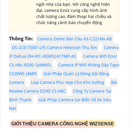
ngôi nhà của bạn. Với công nghệ hiện
đại, camera Ezviz cung cấp hình ảnh
chất lượng cao, đàm thoại hai chiều và
chức năng cảnh báo chuyển động
Thông Tin:
Camera Dome Bán Cầu KX-C2214N-AB
DS-2CE17D0T-LFS Camera Hikvision Thu Âm
Camera
IP Dahua DH-IPC-HDW5241TMP-AS
Camera Wifi Ezviz
CS-H8c-R200-1J4WKFL
Camera IP Wifi Không Dây Tapo
C520WS (4MP)
Giải Pháp Quản Lý Đóng Gói Bằng
Camera
Loại Camera Phù Hợp Cho Kho Xưởng
Bài
Review Camera EZVIZ CS-H8C
Công Ty Camera Tại
Bình Thạnh
Giải Pháp Camera Soi Biển Số Xe Siêu
Nét
GIỚI THIỆU CAMERA CÔNG NGHỆ WIZSENSE