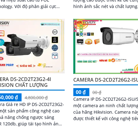
i độ phân giải cực
hình ảnh sắc nét và chất lượng
ên đến 8MP, camera này cung
video chất lượng cao trong mọi
ình ảnh sắc nét và chi tiết
kiện ánh sáng....
ERA DS-2CD2T23G2-4I
CAMERA DS-2CD2T26G2-IS
VISION CHẤT LƯỢNG
00 ₫
00 ₫
50,000 ₫
4,800,000 ₫
Camera IP DS-2CD2T26G2-ISU/S
ra Giá re HD IP DS-2CD2T23G2-
một camera an ninh chất lượn
 một sản phẩm công nghệ cao
của hãng Hikvision. Camera này
hả năng chống ngược sáng
được thiết kế với công nghệ tiê
120db, giúp tái tạo hình ảnh
và tích hợp nhiều tính năng th
ét và chi tiết ngay cả trong điều
minh,...
ánh...