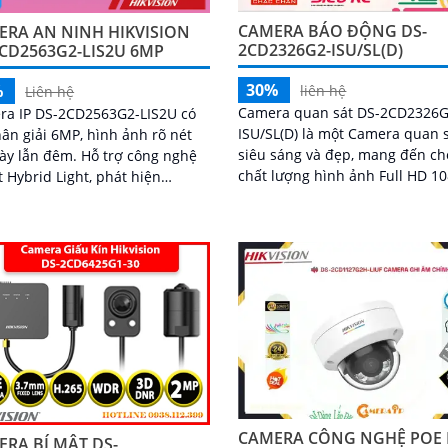
CAMERA BÁO ĐỘNG DS-
ERA AN NINH HIKVISION
2CD2326G2-ISU/SL(D)
CD2563G2-LIS2U 6MP
30%
%
liên hệ
Liên hệ
Camera quan sát DS-2CD2326G
ra IP DS-2CD2563G2-LIS2U có
ISU/SL(D) là một Camera quan 
ân giải 6MP, hình ảnh rõ nét
siêu sáng và đẹp, mang đến c
n đêm. Hỗ trợ công nghệ
chất lượng hình ảnh Full HD 1
 Hybrid Light, phát hiện
rõ nét. Ấn tượng ơn với những
n động, phân biệt người và
thông số là...
g tiện, ghi hình ban đêm với
ngoại 30m, ánh sáng kép, và
 hiện xâm nhập
CAMERA CÔNG NGHỆ POE 
RA BÍ MẬT DS-