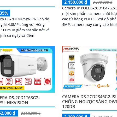
2,150,000 ₫
3,070,000 ₫
Camera IP POEDS-2CD1047G2-L
-35%
một sản phẩm camera chất lư
ra DS-2DE4425IWG1-E có độ
cao từ hãng POEDS. Với độ phân giải
giải 4.0MP cùng với Hồng
4MP, camera này cung cấp hìn
 100m IR giám sát sắc nét và
sắc nét và chi tiết
ịnh cả ngày và đêm
CAMERA DS-2CD2346G2-IS
ERA DS-2CD1T63G2-
CHỐNG NGƯỢC SÁNG DW
/SL HIKVISION
120DB
62,000 ₫
3,660,000 ₫
3,200,000 ₫