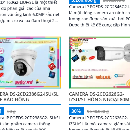
3,500,000 ₫
D1T63G2-LIUF/SL là một thiết
Camera IP POEDS-2CD2346G2-I
i độ phân giải cao của nhà
là một dòng camera an ninh ch
sion với ống kính 6.0MP sắc nét,
lượng cao được sản xuất bởi P
hợp micro và loa đàm thoại 2
Được thiết kế để cung cấp hìn
, thiết kế thân chắc chắn chống
rõ nét và chất lượng video chất
IP 67, nhìn hình ảnh có màu
lượng cao,...
ban đêm khoảng cách lên đến
RA DS-2CD2386G2-ISU/SL
CAMERA DS-2CD2626G2-
E BÁO ĐỘNG
IZSU/SL HỒNG NGOẠI 80M
₫
30%
00 ₫
9,840,000 ₫
ra IP POEDS-2CD2386G2-ISU/SL
Camera IP POEDS-2CD2626G2-
ột sản phẩm camera thông
IZSU/SL là một camera giám sát
và hiệu suất cao từ POE
lượng cao được thiết kế để cun