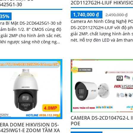
2CD1127G2H-LIUF HIKVISI
6425G1-30
1,740,000 ₫
2,490,000 ₫
-35%
Camera An Ninh Công Nghệ P
ra Bí Mật DS-2CD6425G1-30 sở
DS-2CD1127G2H-LIUF với độ p
ảm biến 1/2. 8" CMOS cùng độ
giải 2MP, chất lượng hình ảnh 
giải 2MP cho hình ảnh sắc nét,
nét. Hỗ trợ đèn LED và âm thanh hai
 khi ngược sáng nhờ công nghệ
chiều. Tích hợp công nghệ WDR
WDR thực 120dB. Hỗ trợ nén H
giúp cải thiện...
CAMERA DS-2CD1047G2-L I
POE
ERA DOME HIKVISION DS-
4425IWG1-E ZOOM TẦM XA