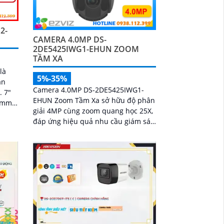
2-
CAMERA 4.0MP DS-
2DE5425IWG1-EHUN ZOOM
TẦM XA
là
5%-35%
ân
Camera 4.0MP DS-2DE5425IWG1-
. 7"
EHUN Zoom Tầm Xa sở hữu độ phân
4mm,
giải 4MP cùng zoom quang học 25X,
fps
đáp ứng hiệu quả nhu cầu giám sát
tại khu vực rộng