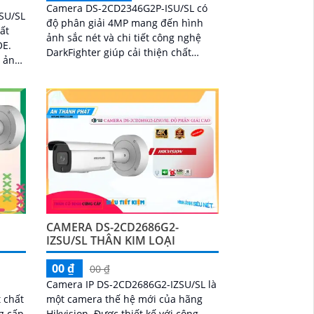
Camera DS-2CD2346G2P-ISU/SL có
SU/SL
độ phân giải 4MP mang đến hình
ất
ảnh sắc nét và chi tiết công nghệ
OE.
DarkFighter giúp cải thiện chất
h ảnh
lượng hình ảnh trong điều kiện ánh
sáng yếu. Đặc biệt, camera tích hợp
đèn nhấp nháy báo động âm thanh
cảnh báo kẻ xâm nhập và âm thanh
hai chiều, hỗ trợ giám sát an ninh
hiệu quả
CAMERA DS-2CD2686G2-
IZSU/SL THÂN KIM LOẠI
00 ₫
00 ₫
Camera IP DS-2CD2686G2-IZSU/SL là
 chất
một camera thế hệ mới của hãng
g cấp
Hikvision. Được thiết kế với công