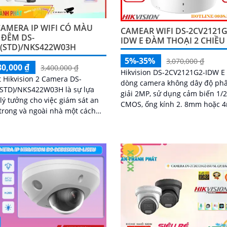
AMERA IP WIFI CÓ MÀU
CAMEAR WIFI DS-2CV2121G
 ĐÊM DS-
IDW E ĐÀM THOẠI 2 CHIỀU
I(STD)/NKS422W03H
5%-35%
3,070,000 ₫
80,000 ₫
3,400,000 ₫
Hikvision DS-2CV2121G2-IDW E 
t Hikvision 2 Camera DS-
dòng camera không dây độ ph
(STD)/NKS422W03H là sự lựa
giải 2MP, sử dụng cảm biến 1/2
lý tưởng cho việc giám sát an
CMOS, ống kính 2. 8mm hoặc 
trong và ngoài nhà một cách
ghi hình Full HD 1080P ở 25/30
lượng hình ảnh
ét, bộ kit này mang đến cho
ình ảnh rõ ràng và chất lượng