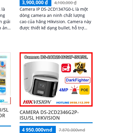
3,900,000 ₫
4,100,000 ₫
 là
Camera IP DS-2CD1347G0-L là một
ợng
dòng camera an ninh chất lượng
cao của hãng Hikvision. Camera này
h ảnh
được thiết kế dạng bullet, hỗ trợ
chức năng bắn tia laser giúp giám
sát trong các điều kiện ánh sáng yếu
hoặc không có sự chiếu sáng
U/SL
CAMERA DS-2CD2346G2P-
DR
ISU/SL HIKVISION
4 950.000vnd
7.870.000vnd