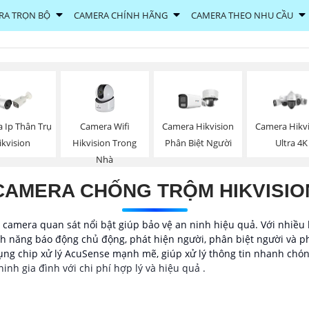
RA TRỌN BỘ
CAMERA CHÍNH HÃNG
CAMERA THEO NHU CẦU
Camera Wifi
 Ip Thân Trụ
Camera Hikvision
Camera Hikv
Hikvision Trong
ikvision
Phân Biệt Người
Ultra 4K
Nhà
CAMERA CHỐNG TRỘM HIKVISIO
camera quan sát nổi bật giúp bảo vệ an ninh hiệu quả. Với nhiều l
h năng báo động chủ động, phát hiện người, phân biệt người và p
dụng chip xử lý AcuSense mạnh mẽ, giúp xử lý thông tin nhanh chón
ninh gia đình với chi phí hợp lý và hiệu quả .