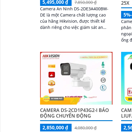
5,495,000 ₫
7,850,000 ₫
25X
Camera An Ninh DS-2DE3A400BW-
5%
DE là một Camera chất lượng cao
của hãng Hikvision, được thiết kế
Came
dành riêng cho việc giám sát an
phân 
ninh. Camera có khả năng quay
ngoại
quét 360 độ và zoom quang học lên
ổng đ
đến 4x, cho phép người dùng quan
sát chi tiết từng góc độ
CAM
CAMERA DS-2CD1P43G2-I BÁO
LIUF
ĐỘNG CHUYỂN ĐỘNG
2,5
2,850,000 ₫
4,080,000 ₫