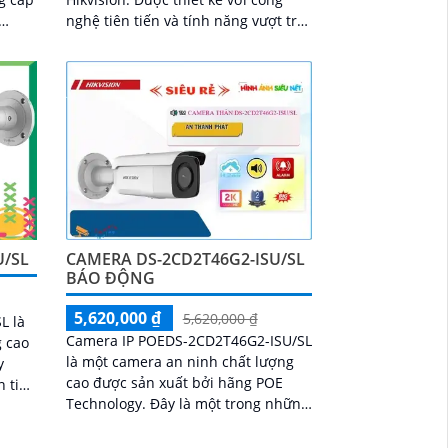
nghệ tiên tiến và tính năng vượt trội,
 điều
camera này cung cấp khả năng giám
sát video chất lượng cao và đáng tin
cậy
U/SL
CAMERA DS-2CD2T46G2-ISU/SL
BÁO ĐỘNG
5,620,000 ₫
5,620,000 ₫
L là
Camera IP POEDS-2CD2T46G2-ISU/SL
g cao
là một camera an ninh chất lượng
cao được sản xuất bởi hãng POE
n tiến
Technology. Đây là một trong những
ông
dòng camera IP hàng đầu trong
ngành công nghiệp an ninh