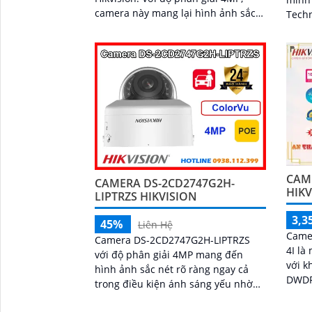
camera này mang lại hình ảnh sắc
Technology. Vớ
nét, chi tiết và rõ ràng, giúp bạn
cao l
theo dõi và ghi lại toàn bộ hoạt động
cấp h
xung quanh một cách chính xác
CAM
CAMERA DS-2CD2747G2H-
HIK
LIPTRZS HIKVISION
3,3
45%
Liên Hệ
Came
Camera DS-2CD2747G2H-LIPTRZS
4I là
với độ phân giải 4MP mang đến
với k
hình ảnh sắc nét rõ ràng ngay cả
DWDR 
trong điều kiện ánh sáng yếu nhờ
sắc n
công nghệ ColorVu mới. Thiết bị
kiện 