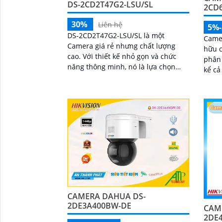
DS-2CD2T47G2-LSU/SL
2CD
30%
Liên hệ
5%
DS-2CD2T47G2-LSU/SL là một
Came
Camera giá rẻ nhưng chất lượng
hữu c
cao. Với thiết kế nhỏ gọn và chức
phân 
năng thông minh, nó là lựa chọn
kể cả
tuyệt vời cho việc giám sát và bảo vệ
tài sản
CAMERA DAHUA DS-
2DE3A400BW-DE
CAM
2DE