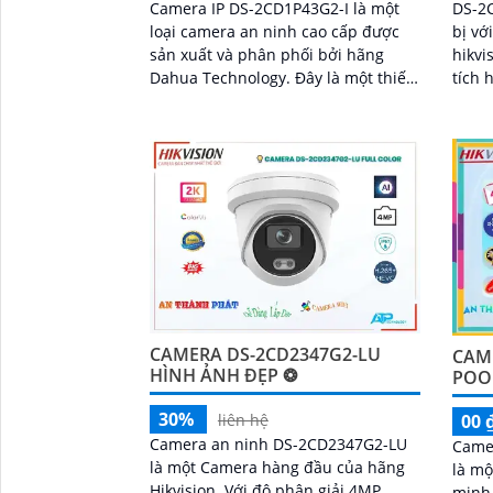
DS-2C
Camera IP DS-2CD1P43G2-I là một
bị vớ
loại camera an ninh cao cấp được
hikvi
sản xuất và phân phối bởi hãng
tích 
Dahua Technology. Đây là một thiết
chiều
bị giám sát chất lượng cao và được
nước 
tích hợp nhiều tính năng thông
vào 
minh
50m
CAMERA DS-2CD2347G2-LU
CAME
HÌNH ẢNH ĐẸP ❂
POO
30%
00 
liên hệ
Camera an ninh DS-2CD2347G2-LU
Came
là một Camera hàng đầu của hãng
là m
Hikvision. Với độ phân giải 4MP,
minh 