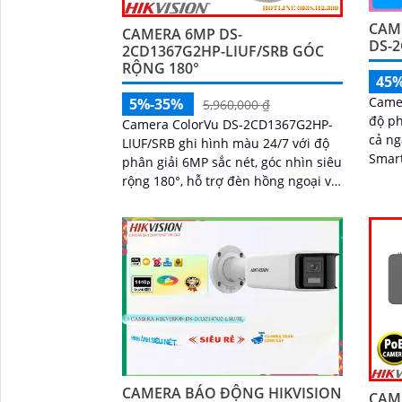
CAM
CAMERA 6MP DS-
DS-2
2CD1367G2HP-LIUF/SRB GÓC
RỘNG 180°
45
Came
5%-35%
5,960,000 ₫
độ ph
Camera ColorVu DS-2CD1367G2HP-
cả ngày lẫ
LIUF/SRB ghi hình màu 24/7 với độ
Smart
phân giải 6MP sắc nét, góc nhìn siêu
chuyể
rộng 180°, hỗ trợ đèn hồng ngoại và
phươn
ánh sáng trắng tầm xa 30m. Tích
hồng 
hợp micro, loa, khe thẻ nhớ đến
phát
512GB, đèn cảnh báo xanh đỏ và
chống nước IP67, thích hợp giám sát
ngoài trời hiệu quả
CAMERA BÁO ĐỘNG HIKVISION
CAME