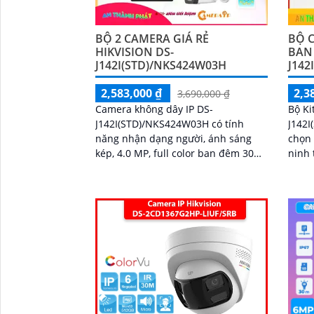
BỘ 2 CAMERA GIÁ RẺ
BỘ C
HIKVISION DS-
BAN
J142I(STD)/NKS424W03H
J142
2,583,000 ₫
2,3
3,690,000 ₫
Camera không dây IP DS-
Bộ Ki
J142I(STD)/NKS424W03H có tính
J142I
năng nhận dạng người, ánh sáng
chọn 
kép, 4.0 MP, full color ban đêm 30m,
ninh 
đàm thoại 2 chiều, IP Wifi, Starlight,
dễ dàng. Với chất 
chống ngược sáng DWDR
sắc n
bạn h
cao
'