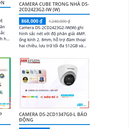
ON
CAMERA CUBE TRONG NHÀ DS-
2CD2423G2-IW (W)
OE
868,000 ₫
1,240,000 ₫
hân
Camera DS-2CD2423G2-IW(W) ghi
sắc
hình sắc nét với độ phân giải 4MP,
ống kính 2. 8mm, hỗ trợ đàm thoại
hai chiều, lưu trữ tối đa 512GB và
phát hiện chuyển động thông minh
phân biệt người, phương tiện
P
CAMERA DS-2CD1347G0-L BÁO
ĐỘNG