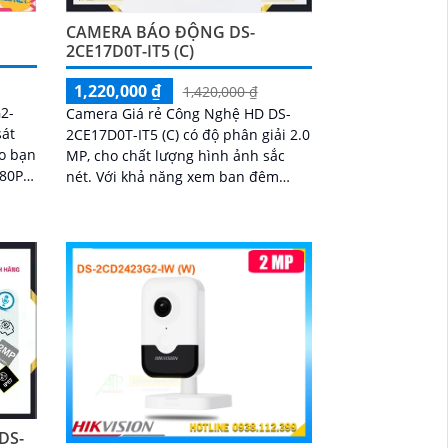
CAMERA BÁO ĐỘNG DS-
2CE17D0T-IT5 (C)
1,220,000 ₫
1,420,000 ₫
2-
Camera Giá rẻ Công Nghệ HD DS-
sát
2CE17D0T-IT5 (C) có độ phân giải 2.0
ho bạn
MP, cho chất lượng hình ảnh sắc
080P
nét. Với khả năng xem ban đêm
Hồng Ngoại lên đến 80m, hỗ trợ
chuẩn AHD, CVI, TVI, BCS HD Analog
DS-