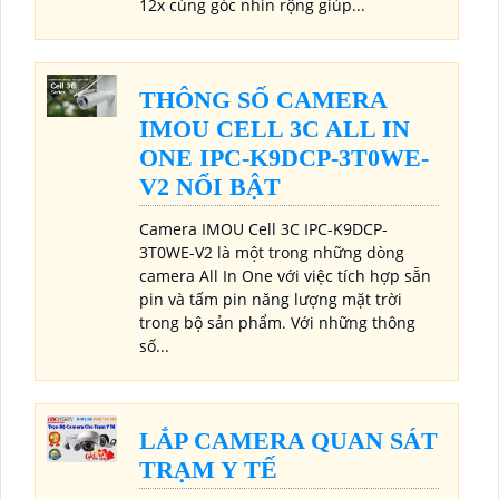
12x cùng góc nhìn rộng giúp...
THÔNG SỐ CAMERA
IMOU CELL 3C ALL IN
ONE IPC-K9DCP-3T0WE-
V2 NỔI BẬT
Camera IMOU Cell 3C IPC-K9DCP-
3T0WE-V2 là một trong những dòng
camera All In One với việc tích hợp sẵn
pin và tấm pin năng lượng mặt trời
trong bộ sản phẩm. Với những thông
số...
LẮP CAMERA QUAN SÁT
TRẠM Y TẾ