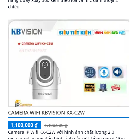
năng quay xoay 360 kèm theo loa và mic đàm thoại 2
chiều
CAMERA WIFI KBVISION KX-C2W
1,100,000 ₫
1,400,000 ₫
Camera IP Wifi KX-C2W với hình ảnh chất lượng 2.0
megapixel, mang đến hình ảnh sắc nét, hồng ngoại 15m,