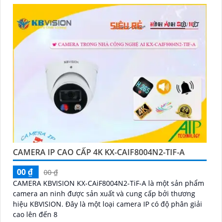
được giám sát.
Nếu bạn quan tâm đến việc lắp đặt Camera Báo Động
Chống Trộm, bạn có thể liên hệ với các công ty cung
cấp dịch vụ lắp đặt camera hoặc công ty an ninh
chuyên nghiệp địa phương. Bạn cũng có thể tìm hiểu
về các sản phẩm camera báo động trên thị trường và
tự lắp đặt nếu bạn muốn.
Nếu bạn cần thêm thông tin hoặc muốn để lại thông
tin liên lạc, Từng công trình có thể giúp bạn tìm kiếm
các dịch vụ liên quan đến lắp đặt Camera Báo Động
Chống Trộm.
CAMERA IP CAO CẤP 4K KX-CAIF8004N2-TIF-A
00 ₫
00 ₫
CAMERA KBVISION KX-CAiF8004N2-TiF-A là một sản phẩm
camera an ninh được sản xuất và cung cấp bởi thương
hiệu KBVISION. Đây là một loại camera IP có độ phân giải
cao lên đến 8