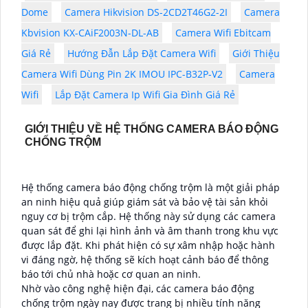
Dome
Camera Hikvision DS-2CD2T46G2-2I
Camera
Kbvision KX-CAiF2003N-DL-AB
Camera Wifi Ebitcam
Giá Rẻ
Hướng Đẫn Lắp Đặt Camera Wifi
Giới Thiệu
Camera Wifi Dùng Pin 2K IMOU IPC-B32P-V2
Camera
Wifi
Lắp Đặt Camera Ip Wifi Gia Đình Giá Rẻ
GIỚI THIỆU VỀ HỆ THỐNG CAMERA BÁO ĐỘNG
CHỐNG TRỘM
Hệ thống camera báo động chống trộm là một giải pháp
an ninh hiệu quả giúp giám sát và bảo vệ tài sản khỏi
nguy cơ bị trộm cắp. Hệ thống này sử dụng các camera
quan sát để ghi lại hình ảnh và âm thanh trong khu vực
được lắp đặt. Khi phát hiện có sự xâm nhập hoặc hành
vi đáng ngờ, hệ thống sẽ kích hoạt cảnh báo để thông
báo tới chủ nhà hoặc cơ quan an ninh.
Nhờ vào công nghệ hiện đại, các camera báo động
chống trộm ngày nay được trang bị nhiều tính năng