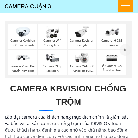
Camera Kbvision
Camera Wifi
Camera Kbvision
Camera H.265
360 Toàn Cảnh
Chống Trộm
Starlight
KBvision
Kbvision
Bộ Camera Ghi
Camera Phân Biệt
Camera 2k Ip
Camera Wifi 360
Âm Kbvision
Người Kbvision
Kbvision
Kbvision Full
Color
CAMERA KBVISION CHỐNG
TRỘM
Lắp đặt camera của khách hàng mục đích chính là giám sát
và bảo vệ tài sản camera chống trộm của KBVISION luôn
được khách hàng đánh giá cao nhờ vào khả năng báo động
tích hợp còi và đèn, cùng với các tính năng hỗ trợ báo động