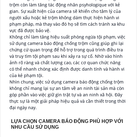
trộm còn làm tăng tác động nhân psyhologique với kẻ
gian. Sự xuất hiện của camera sẽ khiến cho tâm lý của
người xấu hoặc kẻ trộm không dám thực hiện hành vi
phạm pháp, mà thay vào đó họ sẽ tìm cách tránh xa khu
vực đã được bảo vệ.
Không chỉ làm tăng hiệu suất phòng ngừa tội phạm, việc
sử dụng camera báo động chống trộm cũng giúp ghi lại
chứng cứ quan trọng để hỗ trợ trong quá trình điều tra
và truy tìm tội phạm sau khi xảy ra sự cố. Nhờ vào hình
ảnh rõ ràng và chất lượng cao, các cơ quan chức năng
có thể nhanh chóng xác định được danh tính và hành vi
của kẻ phạm tội.
Nhìn chung, việc sử dụng camera báo động chống trộm
không chỉ mang lại sự an tâm về an ninh tài sản mà còn
góp phần vào việc giữ gìn trật tự và an ninh xã hội. Đây
thực sự là một giải pháp hiệu quả và cần thiết trong thời
đại ngày nay.
LỰA CHỌN CAMERA BÁO ĐỘNG PHÙ HỢP VỚI
NHU CẦU SỬ DỤNG