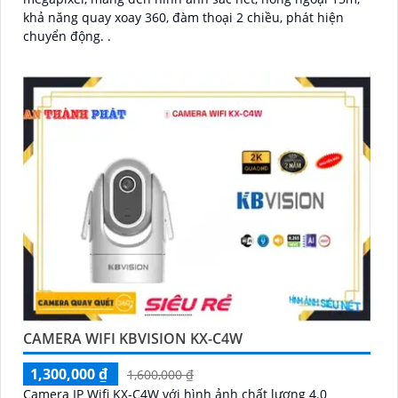
khả năng quay xoay 360, đàm thoại 2 chiều, phát hiện
chuyển động. .
CAMERA WIFI KBVISION KX-C4W
1,300,000 ₫
1,600,000 ₫
Camera IP Wifi KX-C4W với hình ảnh chất lượng 4.0