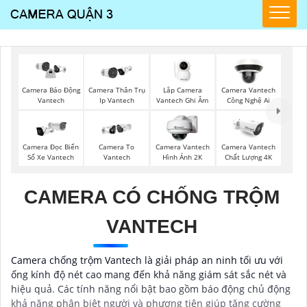
Lắp Camera
Camera Thân Trụ
Camera Vantech
Camera Báo Động
Vantech Ghi Âm
Ip Vantech
Công Nghệ Ai
Vantech
Camera Đọc Biển
Camera To
Camera Vantech
Camera Vantech
Số Xe Vantech
Vantech
Hình Ảnh 2K
Chất Lượng 4K
CAMERA CÓ CHỐNG TRỘM
VANTECH
Camera chống trộm Vantech là giải pháp an ninh tối ưu với
ống kính độ nét cao mang đến khả năng giám sát sắc nét và
hiệu quả. Các tính năng nổi bật bao gồm báo động chủ động
khả năng phân biệt người và phương tiện giúp tăng cường