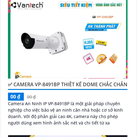
Điểm mạnh của Camera Vantech là chất lượng dịch vụ
tốt và hỗ trợ khách hàng chu đáo. Đội ngũ nhân viên
kỹ thuật chuyên nghiệp của Vantech sẽ giúp bạn lựa
chọn giải pháp camera phù hợp với nhu cầu và ngân
sách của bạn.
Nếu bạn đang tìm kiếm một giải pháp giám sát an
ninh tốt cho ngôi nhà hoặc doanh nghiệp của mình,
Camera Vantech Việt Nam là một lựa chọn hàng đầu
mà bạn có thể tin tưởng.
✅ CAMERA VP-8491BP THIÊT KẾ DOME CHẮC CHẮN
00 ₫
00 ₫
Camera An Ninh IP VP-8491BP là một giải pháp chuyên
nghiệp cho việc bảo vệ an ninh căn nhà hoặc cơ sở kinh
doanh. Với độ phân giải cao 4K, camera này cho phép
người dùng xem hình ảnh sắc nét và chi tiết từ xa