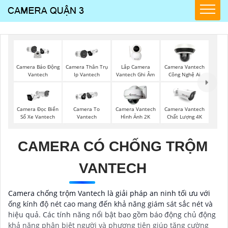
Lắp Camera
Camera Thân Trụ
Camera Vantech
Camera Báo Động
Vantech Ghi Âm
Ip Vantech
Công Nghệ Ai
Vantech
Camera Đọc Biển
Camera To
Camera Vantech
Camera Vantech
Số Xe Vantech
Vantech
Hình Ảnh 2K
Chất Lượng 4K
CAMERA CÓ CHỐNG TRỘM
VANTECH
Camera chống trộm Vantech là giải pháp an ninh tối ưu với
ống kính độ nét cao mang đến khả năng giám sát sắc nét và
hiệu quả. Các tính năng nổi bật bao gồm báo động chủ động
khả năng phân biệt người và phương tiện giúp tăng cường