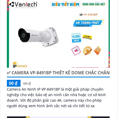
Điểm mạnh của Camera Vantech là chất lượng dịch vụ
tốt và hỗ trợ khách hàng chu đáo. Đội ngũ nhân viên
kỹ thuật chuyên nghiệp của Vantech sẽ giúp bạn lựa
chọn giải pháp camera phù hợp với nhu cầu và ngân
sách của bạn.
Nếu bạn đang tìm kiếm một giải pháp giám sát an
ninh tốt cho ngôi nhà hoặc doanh nghiệp của mình,
Camera Vantech Việt Nam là một lựa chọn hàng đầu
mà bạn có thể tin tưởng.
✅ CAMERA VP-8491BP THIÊT KẾ DOME CHẮC CHẮN
00 ₫
00 ₫
Camera An Ninh IP VP-8491BP là một giải pháp chuyên
nghiệp cho việc bảo vệ an ninh căn nhà hoặc cơ sở kinh
doanh. Với độ phân giải cao 4K, camera này cho phép
người dùng xem hình ảnh sắc nét và chi tiết từ xa