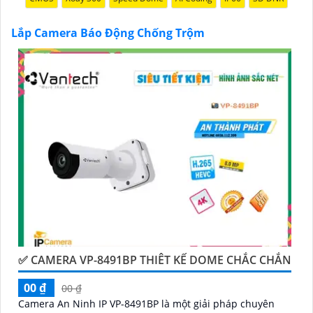
tự lắp đặt nếu bạn muốn.
Nếu bạn cần thêm thông tin hoặc muốn để lại thông
Lắp Camera Báo Động Chống Trộm
tin liên lạc, Từng công trình có thể giúp bạn tìm kiếm
các dịch vụ liên quan đến lắp đặt Camera Báo Động
Chống Trộm.
✅ CAMERA VP-8491BP THIÊT KẾ DOME CHẮC CHẮN
'
00 ₫
00 ₫
Camera An Ninh IP VP-8491BP là một giải pháp chuyên