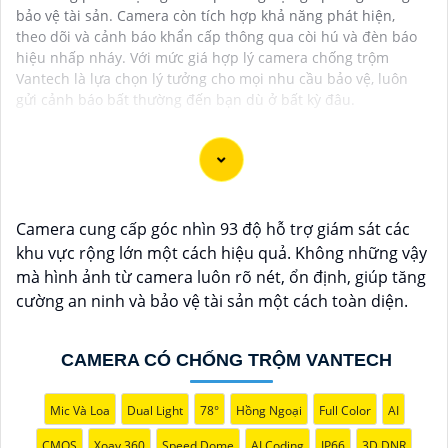
bảo vệ tài sản. Camera còn tích hợp khả năng phát hiện,
theo dõi và cảnh báo khẩn cấp thông qua còi hú và đèn báo
hiệu nhấp nháy. Với mức giá hợp lý camera chống trộm
Vantech là lựa chọn lý tưởng cho mọi nhu cầu bảo vệ, luôn
gửi cảnh báo bất thường đến bạn dù ở bất kỳ đâu.
Dịch vụ cài đặt Camera Báo Động Chống Trộm là một
Camera cung cấp góc nhìn 93 độ hỗ trợ giám sát các
giải pháp hiệu quả để bảo vệ tài sản và nhà ở của bạn.
khu vực rộng lớn một cách hiệu quả. Không những vậy
Camera báo động chống trộm giúp bạn theo dõi và
mà hình ảnh từ camera luôn rõ nét, ổn định, giúp tăng
ghi lại hình ảnh, cung cấp cảnh báo ngay khi phát hiện
cường an ninh và bảo vệ tài sản một cách toàn diện.
sự xâm nhập hoặc hành vi đáng ngờ trong không gian
được giám sát.
Nếu bạn quan tâm đến việc lắp đặt Camera Báo Động
CAMERA CÓ CHỐNG TRỘM VANTECH
Chống Trộm, bạn có thể liên hệ với các công ty cung
cấp dịch vụ lắp đặt camera hoặc công ty an ninh
Mic Và Loa
Dual Light
78°
Hồng Ngoại
Full Color
AI
chuyên nghiệp địa phương. Bạn cũng có thể tìm hiểu
về các sản phẩm camera báo động trên thị trường và
CMOS
Xoay 360
Speed Dome
AI Coding
IP66
3D DNR