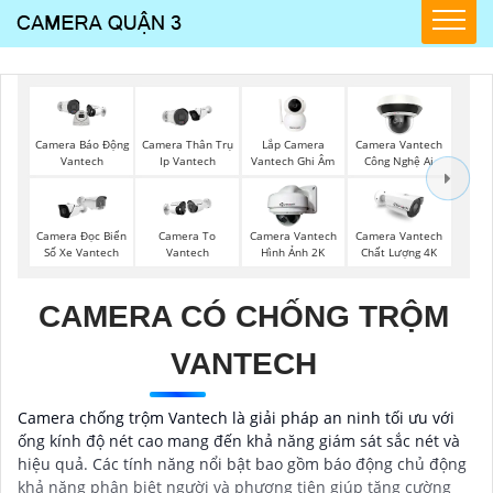
Lắp Camera
Camera Thân Trụ
Camera Vantech
Camera Báo Động
Vantech Ghi Âm
Ip Vantech
Công Nghệ Ai
Vantech
Camera Đọc Biển
Camera To
Camera Vantech
Camera Vantech
Số Xe Vantech
Vantech
Hình Ảnh 2K
Chất Lượng 4K
CAMERA CÓ CHỐNG TRỘM
VANTECH
Camera chống trộm Vantech là giải pháp an ninh tối ưu với
ống kính độ nét cao mang đến khả năng giám sát sắc nét và
hiệu quả. Các tính năng nổi bật bao gồm báo động chủ động
khả năng phân biệt người và phương tiện giúp tăng cường