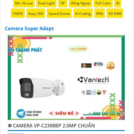
Mic Và Loa
Dual Light
78°
Hồng Ngoại
Full Color
AI
CMOS
Xoay 360
Speed Dome
AI Coding
IP66
3D DNR
Camera Super Adapt
'
❇ CAMERA VP-C2398BP 2.0MP CHUẨN