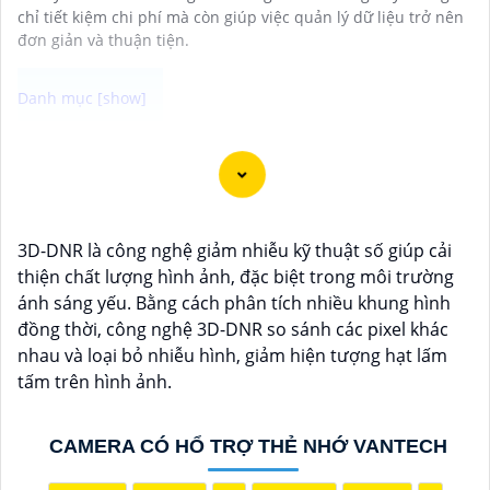
chỉ tiết kiệm chi phí mà còn giúp việc quản lý dữ liệu trở nên
đơn giản và thuận tiện.
Camera Super Adapt là lựa chọn tốt cho việc giám sát
bảo vệ an ninh tại nơi có môi trường ánh sáng thay
đổi thất thường. Với khả năng ghi hình thích ứng với
từng cường độ ánh sáng bên ngoài camera đem lại
3D-DNR là công nghệ giảm nhiễu kỹ thuật số giúp cải
chất lượng hình ảnh sắc nét cho bạn trải nghiệm tuyệt
thiện chất lượng hình ảnh, đặc biệt trong môi trường
vời nhất
ánh sáng yếu. Bằng cách phân tích nhiều khung hình
đồng thời, công nghệ 3D-DNR so sánh các pixel khác
nhau và loại bỏ nhiễu hình, giảm hiện tượng hạt lấm
tấm trên hình ảnh.
CAMERA CÓ HỔ TRỢ THẺ NHỚ VANTECH