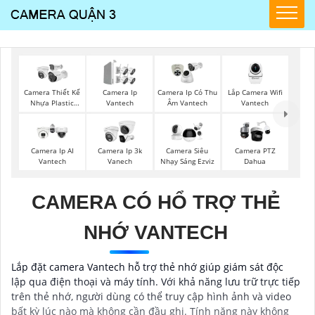
Lắp Camera Wifi
Camera Thiết Kế
Camera Ip
Camera Ip Có Thu
Vantech
Nhựa Plastic
Vantech
Âm Vantech
Vantech
Camera Ip AI
Camera Ip 3k
Camera Siêu
Camera PTZ
Vantech
Vanech
Nhạy Sáng Ezviz
Dahua
CAMERA CÓ HỔ TRỢ THẺ
NHỚ VANTECH
Lắp đặt camera Vantech hỗ trợ thẻ nhớ giúp giám sát độc
lập qua điện thoại và máy tính. Với khả năng lưu trữ trực tiếp
trên thẻ nhớ, người dùng có thể truy cập hình ảnh và video
bất kỳ lúc nào mà không cần đầu ghi. Tính năng này không