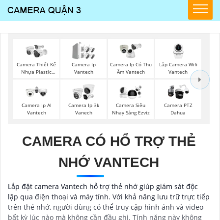
Lắp Camera Wifi
Camera Thiết Kế
Camera Ip
Camera Ip Có Thu
Vantech
Nhựa Plastic
Vantech
Âm Vantech
Vantech
Camera Ip AI
Camera Ip 3k
Camera Siêu
Camera PTZ
Vantech
Vanech
Nhạy Sáng Ezviz
Dahua
CAMERA CÓ HỔ TRỢ THẺ
NHỚ VANTECH
Lắp đặt camera Vantech hỗ trợ thẻ nhớ giúp giám sát độc
lập qua điện thoại và máy tính. Với khả năng lưu trữ trực tiếp
trên thẻ nhớ, người dùng có thể truy cập hình ảnh và video
bất kỳ lúc nào mà không cần đầu ghi. Tính năng này không