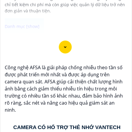
chỉ tiết kiệm chi phí mà còn giúp việc quản lý dữ liệu trở nên
đơn giản và thuận tiện.
Camera Vantech là một thương hiệu camera an ninh
hàng đầu tại Việt Nam, chúng được thiết kế với công
nghệ hiện đại và chất lượng cao để khẳng định an ninh
và giám sát tốt cho ngôi nhà, cửa hàng, văn phòng
Công nghệ AFSA là giải pháp chống nhiễu theo tần số
hoặc doanh nghiệp của bạn.
được phát triển mới nhất và được áp dụng trên
Vantech Việt Nam cung cấp các dòng sản phẩm
camera quan sát. AFSA giúp cải thiện chất lượng hình
camera giám sát chất lượng cao như camera IP,
ảnh bằng cách giảm thiểu nhiễu tín hiệu trong môi
camera HD-TVI, camera AHD, camera wifi, camera
trường có nhiều tần số khác nhau, đảm bảo hình ảnh
thông minh, và nhiều hơn nữa. Các sản phẩm của
rõ ràng, sắc nét và nâng cao hiệu quả giám sát an
Vantech được sản xuất theo tiêu chuẩn chất lượng
ninh.
cao, đáng tin cậy và dễ sử dụng.
Điểm mạnh của Camera Vantech là chất lượng dịch vụ
tốt và hỗ trợ khách hàng chu đáo. Đội ngũ nhân viên
CAMERA CÓ HỔ TRỢ THẺ NHỚ VANTECH