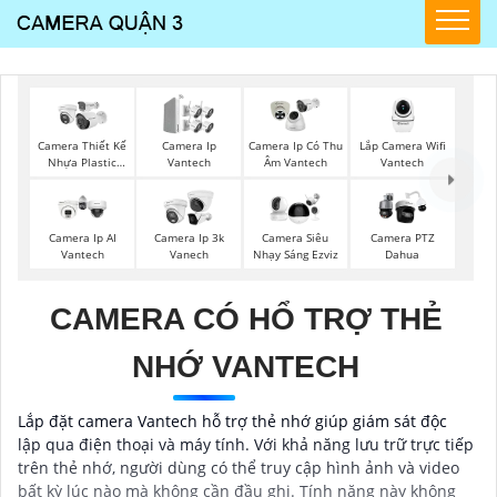
Lắp Camera Wifi
Camera Thiết Kế
Camera Ip
Camera Ip Có Thu
Vantech
Nhựa Plastic
Vantech
Âm Vantech
Vantech
Camera Ip AI
Camera Ip 3k
Camera Siêu
Camera PTZ
Vantech
Vanech
Nhạy Sáng Ezviz
Dahua
CAMERA CÓ HỔ TRỢ THẺ
NHỚ VANTECH
Lắp đặt camera Vantech hỗ trợ thẻ nhớ giúp giám sát độc
lập qua điện thoại và máy tính. Với khả năng lưu trữ trực tiếp
trên thẻ nhớ, người dùng có thể truy cập hình ảnh và video
bất kỳ lúc nào mà không cần đầu ghi. Tính năng này không