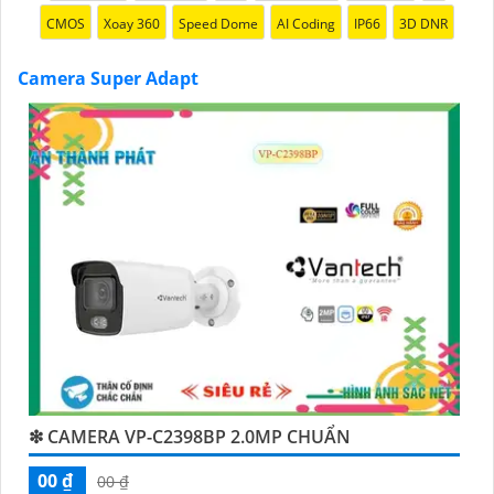
CMOS
Xoay 360
Speed Dome
AI Coding
IP66
3D DNR
Camera Super Adapt
'
❇ CAMERA VP-C2398BP 2.0MP CHUẨN
00 ₫
00 ₫