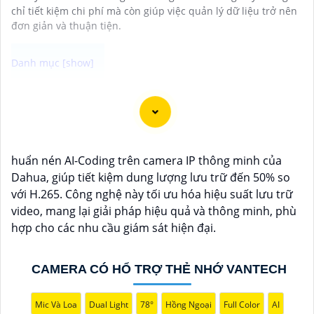
chỉ tiết kiệm chi phí mà còn giúp việc quản lý dữ liệu trở nên
đơn giản và thuận tiện.
Camera Super Adapt là lựa chọn tốt cho việc giám sát
bảo vệ an ninh tại nơi có môi trường ánh sáng thay
đổi thất thường. Với khả năng ghi hình thích ứng với
từng cường độ ánh sáng bên ngoài camera đem lại
huẩn nén AI-Coding trên camera IP thông minh của
chất lượng hình ảnh sắc nét cho bạn trải nghiệm tuyệt
Dahua, giúp tiết kiệm dung lượng lưu trữ đến 50% so
vời nhất
với H.265. Công nghệ này tối ưu hóa hiệu suất lưu trữ
video, mang lại giải pháp hiệu quả và thông minh, phù
hợp cho các nhu cầu giám sát hiện đại.
CAMERA CÓ HỔ TRỢ THẺ NHỚ VANTECH
Mic Và Loa
Dual Light
78°
Hồng Ngoại
Full Color
AI