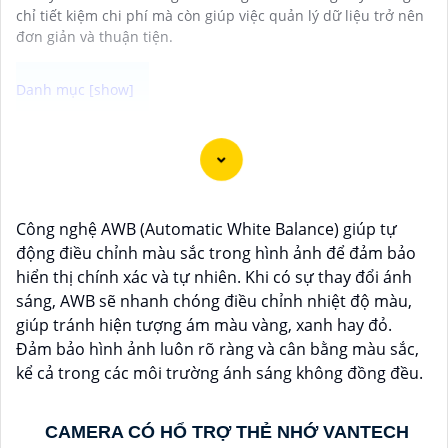
chỉ tiết kiệm chi phí mà còn giúp việc quản lý dữ liệu trở nên
đơn giản và thuận tiện.
Camera Vantech là một thương hiệu camera an ninh
hàng đầu tại Việt Nam, chúng được thiết kế với công
nghệ hiện đại và chất lượng cao để khẳng định an ninh
và giám sát tốt cho ngôi nhà, cửa hàng, văn phòng
Công nghệ AWB (Automatic White Balance) giúp tự
hoặc doanh nghiệp của bạn.
động điều chỉnh màu sắc trong hình ảnh để đảm bảo
Vantech Việt Nam cung cấp các dòng sản phẩm
hiển thị chính xác và tự nhiên. Khi có sự thay đổi ánh
camera giám sát chất lượng cao như camera IP,
sáng, AWB sẽ nhanh chóng điều chỉnh nhiệt độ màu,
camera HD-TVI, camera AHD, camera wifi, camera
giúp tránh hiện tượng ám màu vàng, xanh hay đỏ.
thông minh, và nhiều hơn nữa. Các sản phẩm của
Đảm bảo hình ảnh luôn rõ ràng và cân bằng màu sắc,
Vantech được sản xuất theo tiêu chuẩn chất lượng
kể cả trong các môi trường ánh sáng không đồng đều.
cao, đáng tin cậy và dễ sử dụng.
Điểm mạnh của Camera Vantech là chất lượng dịch vụ
tốt và hỗ trợ khách hàng chu đáo. Đội ngũ nhân viên
CAMERA CÓ HỔ TRỢ THẺ NHỚ VANTECH