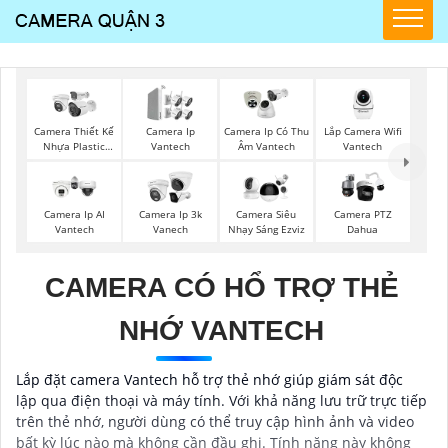
Lắp Camera Wifi
Camera Thiết Kế
Camera Ip
Camera Ip Có Thu
Vantech
Nhựa Plastic
Vantech
Âm Vantech
Vantech
Camera Ip AI
Camera Ip 3k
Camera Siêu
Camera PTZ
Vantech
Vanech
Nhạy Sáng Ezviz
Dahua
CAMERA CÓ HỔ TRỢ THẺ
NHỚ VANTECH
Lắp đặt camera Vantech hỗ trợ thẻ nhớ giúp giám sát độc
lập qua điện thoại và máy tính. Với khả năng lưu trữ trực tiếp
trên thẻ nhớ, người dùng có thể truy cập hình ảnh và video
bất kỳ lúc nào mà không cần đầu ghi. Tính năng này không