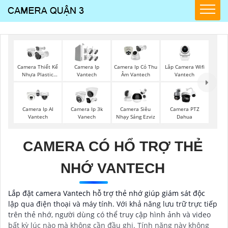
Lắp Camera Wifi
Camera Thiết Kế
Camera Ip
Camera Ip Có Thu
Vantech
Nhựa Plastic
Vantech
Âm Vantech
Vantech
Camera Ip AI
Camera Ip 3k
Camera Siêu
Camera PTZ
Vantech
Vanech
Nhạy Sáng Ezviz
Dahua
CAMERA CÓ HỔ TRỢ THẺ
NHỚ VANTECH
Lắp đặt camera Vantech hỗ trợ thẻ nhớ giúp giám sát độc
lập qua điện thoại và máy tính. Với khả năng lưu trữ trực tiếp
trên thẻ nhớ, người dùng có thể truy cập hình ảnh và video
bất kỳ lúc nào mà không cần đầu ghi. Tính năng này không