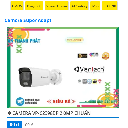
CMOS
Xoay 360
Speed Dome
AI Coding
IP66
3D DNR
Camera Super Adapt
'
❇ CAMERA VP-C2398BP 2.0MP CHUẨN
00 ₫
00 ₫