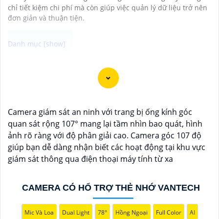
chỉ tiết kiệm chi phí mà còn giúp việc quản lý dữ liệu trở nên
đơn giản và thuận tiện.
Camera Super Adapt là lựa chọn tốt cho việc giám sát
bảo vệ an ninh tại nơi có môi trường ánh sáng thay
đổi thất thường. Với khả năng ghi hình thích ứng với
từng cường độ ánh sáng bên ngoài camera đem lại
Camera giám sát an ninh với trang bị ống kính góc
chất lượng hình ảnh sắc nét cho bạn trải nghiệm tuyệt
quan sát rộng 107° mang lại tầm nhìn bao quát, hình
vời nhất
ảnh rõ ràng với độ phân giải cao. Camera góc 107 độ
giúp bạn dễ dàng nhận biết các hoạt động tại khu vực
giám sát thông qua điện thoại máy tính từ xa
CAMERA CÓ HỔ TRỢ THẺ NHỚ VANTECH
Mic Và Loa
Dual Light
78°
Hồng Ngoại
Full Color
AI