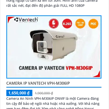
hồng ngoại có tầm xa lên tới 30m. Hình ảnh của camera
rất sắc nét, đạt đến độ phân giải FULL HD 1080P
CAMERA IP VANTECH VPH-M306IP
1,650,000 ₫
1,900,000 ₫
Camera An Ninh VPH-M306IP ONVIF là một Camera đáng
tin cậy để bảo vệ ngôi nhà hoặc nhà xưởng. Với khả năng
xem ban đêm đạt tới 30m nhờ công nghệ Hồng Ngoại,