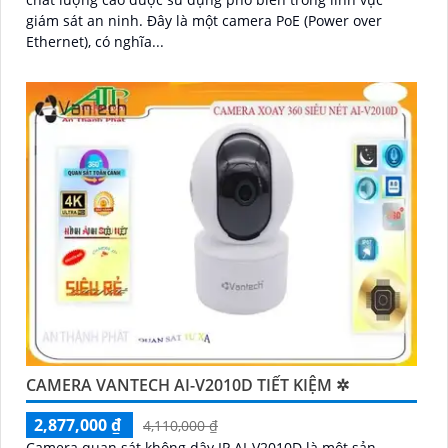
giám sát an ninh. Đây là một camera PoE (Power over
Ethernet), có nghĩa...
CAMERA VANTECH AI-V2010D TIẾT KIỆM ✲
2,877,000 ₫
4,110,000 ₫
Camera quan sát không dây IP AI-V2010D là một sản