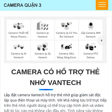
Lắp Camera Wifi
Camera Thiết Kế
Camera Ip
Camera Ip Có Thu
Vantech
Nhựa Plastic
Vantech
Âm Vantech
Vantech
Camera Ip AI
Camera Ip 3k
Camera Siêu
Camera PTZ
Vantech
Vanech
Nhạy Sáng Ezviz
Dahua
CAMERA CÓ HỔ TRỢ THẺ
NHỚ VANTECH
Lắp đặt camera Vantech hỗ trợ thẻ nhớ giúp giám sát độc
lập qua điện thoại và máy tính. Với khả năng lưu trữ trực tiếp
trên thẻ nhớ, người dùng có thể truy cập hình ảnh và video
bất kỳ lúc nào mà không cần đầu ghi. Tính năng này không