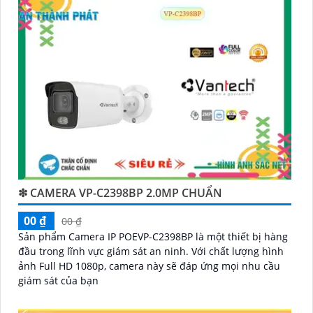
kỹ thuật chuyên nghiệp của Vantech sẽ giúp bạn lựa
chọn giải pháp camera phù hợp với nhu cầu và ngân
sách của bạn.
Nếu bạn đang tìm kiếm một giải pháp giám sát an
ninh tốt cho ngôi nhà hoặc doanh nghiệp của mình,
Camera Vantech Việt Nam là một lựa chọn hàng đầu
mà bạn có thể tin tưởng.
❇ CAMERA VP-C2398BP 2.0MP CHUẨN
00 ₫
00 ₫
Sản phẩm Camera IP POEVP-C2398BP là một thiết bị hàng
đầu trong lĩnh vực giám sát an ninh. Với chất lượng hình
ảnh Full HD 1080p, camera này sẽ đáp ứng mọi nhu cầu
giám sát của bạn