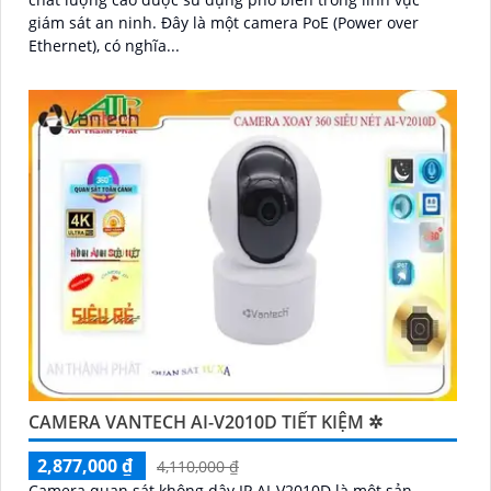
giám sát an ninh. Đây là một camera PoE (Power over
Ethernet), có nghĩa...
CAMERA VANTECH AI-V2010D TIẾT KIỆM ✲
2,877,000 ₫
4,110,000 ₫
Camera quan sát không dây IP AI-V2010D là một sản