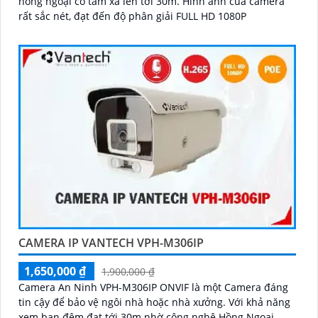
hồng ngoại có tầm xa lên tới 30m. Hình ảnh của camera
rất sắc nét, đạt đến độ phân giải FULL HD 1080P
CAMERA IP VANTECH VPH-M306IP
1,650,000 ₫
1,900,000 ₫
Camera An Ninh VPH-M306IP ONVIF là một Camera đáng
tin cậy để bảo vệ ngôi nhà hoặc nhà xưởng. Với khả năng
xem ban đêm đạt tới 30m nhờ công nghệ Hồng Ngoại,