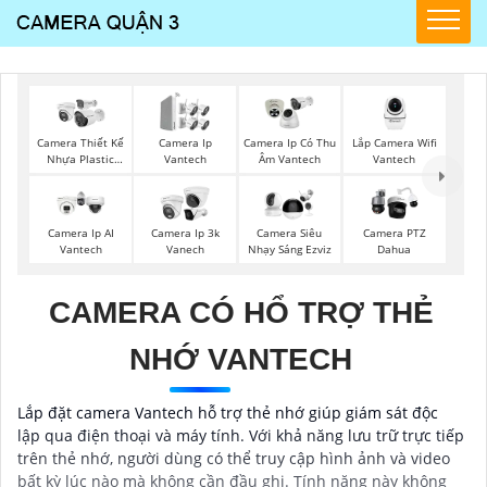
Lắp Camera Wifi
Camera Thiết Kế
Camera Ip
Camera Ip Có Thu
Vantech
Nhựa Plastic
Vantech
Âm Vantech
Vantech
Camera Ip AI
Camera Ip 3k
Camera Siêu
Camera PTZ
Vantech
Vanech
Nhạy Sáng Ezviz
Dahua
CAMERA CÓ HỔ TRỢ THẺ
NHỚ VANTECH
Lắp đặt camera Vantech hỗ trợ thẻ nhớ giúp giám sát độc
lập qua điện thoại và máy tính. Với khả năng lưu trữ trực tiếp
trên thẻ nhớ, người dùng có thể truy cập hình ảnh và video
bất kỳ lúc nào mà không cần đầu ghi. Tính năng này không