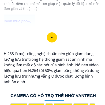
chỉ tiết kiệm chi phí mà còn giúp việc quản lý dữ liệu trở nên
đơn giản và thuận tiện.
Camera Vantech là một thương hiệu camera an ninh
hàng đầu tại Việt Nam, chúng được thiết kế với công
nghệ hiện đại và chất lượng cao để khẳng định an ninh
và giám sát tốt cho ngôi nhà, cửa hàng, văn phòng
H.265 là một công nghệ chuẩn nén giúp giảm dung
hoặc doanh nghiệp của bạn.
lượng lưu trữ trong hệ thống giám sát an ninh mà
Vantech Việt Nam cung cấp các dòng sản phẩm
không làm mất độ sắc nét của hình ảnh. Nó nén video
camera giám sát chất lượng cao như camera IP,
hiệu quả hơn H.264 tới 50%, giảm băng thông và dung
camera HD-TVI, camera AHD, camera wifi, camera
lượng lưu trữ nhưng vẫn giữ được chất lượng hình
thông minh, và nhiều hơn nữa. Các sản phẩm của
ảnh ổn định.
Vantech được sản xuất theo tiêu chuẩn chất lượng
cao, đáng tin cậy và dễ sử dụng.
Điểm mạnh của Camera Vantech là chất lượng dịch vụ
CAMERA CÓ HỔ TRỢ THẺ NHỚ VANTECH
tốt và hỗ trợ khách hàng chu đáo. Đội ngũ nhân viên