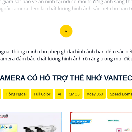
 giám sát bảo vệ an ninh tại nơi có môi trường ánh sáng tha
goài camera đem lại chất lượng hình ảnh sắc nét cho bạn tr
ại thông minh cho phép ghi lại hình ảnh ban đêm sắc nét, 
camera đảm bảo chất lượng hình ảnh rõ ràng trong mọi điều 
AMERA CÓ HỔ TRỢ THẺ NHỚ VANTE
Hồng Ngoại
Full Color
AI
CMOS
Xoay 360
Speed Dom