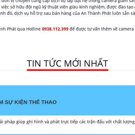
đơn vị chuyên cung cấp dịch vụ lắp đặt hệ thống camera giám sát
việc sở hữu đội ngũ kỹ thuật viên giàu kinh nghiệm, được đào tạo
ạnh đó, dịch vụ hỗ trợ sau bán hàng của An Thành Phát luôn sẵn s
ành Phát qua Hotline
0938.112.399
để được tư vấn thêm về camera 
TIN TỨC MỚI NHẤT
M SỰ KIỆN THỂ THAO
ải pháp giúp ghi hình và phát trực tiếp các trận đấu với chất lượng