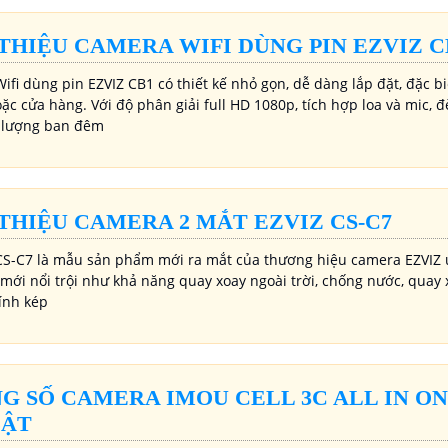
 THIỆU CAMERA WIFI DÙNG PIN EZVIZ C
fi dùng pin EZVIZ CB1 có thiết kế nhỏ gọn, dễ dàng lắp đặt, đặc b
ặc cửa hàng. Với độ phân giải full HD 1080p, tích hợp loa và mic,
 lượng ban đêm
 THIỆU CAMERA 2 MẮT EZVIZ CS-C7
S-C7 là mẫu sản phẩm mới ra mắt của thương hiệu camera EZVIZ 
mới nổi trội như khả năng quay xoay ngoài trời, chống nước, quay 
kính kép
G SỐ CAMERA IMOU CELL 3C ALL IN ON
BẬT