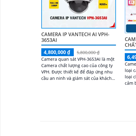
CAMERA IP VANTECH AI VPH-
CAM
3653AI
CHẤ
4,800,000 ₫
5,800,000 ₫
6,4
Camera quan sát VPH-3653AI là một
Camer
Camera chất lượng cao của công ty
loại
VPH. Được thiết kế để đáp ứng nhu
loại 
cầu an ninh và giám sát của khách
cảm b
hàng. Camera này có độ phân giải
1080P
cao 4K,...
chất 
'