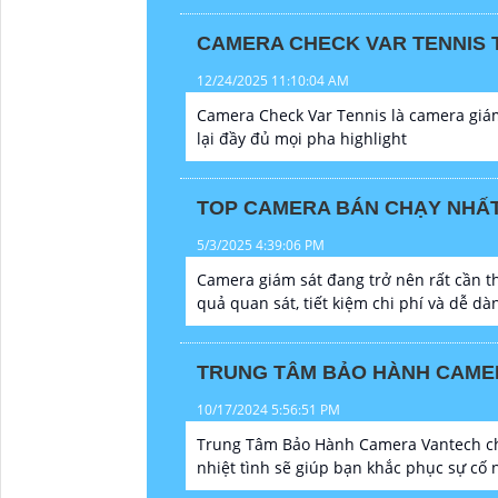
CAMERA CHECK VAR TENNIS 
12/24/2025 11:10:04 AM
Camera Check Var Tennis là camera giám 
lại đầy đủ mọi pha highlight
TOP CAMERA BÁN CHẠY NHẤT 
5/3/2025 4:39:06 PM
Camera giám sát đang trở nên rất cần th
quả quan sát, tiết kiệm chi phí và dễ dàn
TRUNG TÂM BẢO HÀNH CAME
10/17/2024 5:56:51 PM
Trung Tâm Bảo Hành Camera Vantech chu
nhiệt tình sẽ giúp bạn khắc phục sự cố