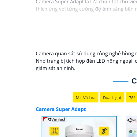
Camera Super Adapt là lựa chọn tốt cho việc
thích ứng với từng cường độ ánh sáng bên n
Camera quan sát sử dụng công nghệ hồng ngo
Nhờ trang bị tích hợp đèn LED hồng ngoại, 
giám sát an ninh.
C
Mic Và Loa
Dual Light
78°
Camera Super Adapt