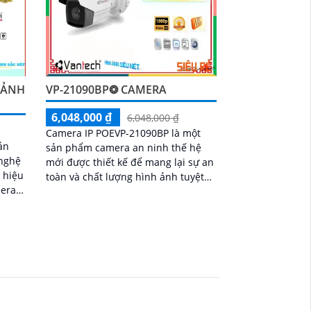
 ẢNH
VP-21090BP❂ CAMERA
6,048,000 ₫
6,048,000 ₫
Camera IP POEVP-21090BP là một
ản
sản phẩm camera an ninh thế hệ
 nghệ
mới được thiết kế để mang lại sự an
h hiệu
toàn và chất lượng hình ảnh tuyệt
vời. Với chức năng POE (Power over
 tiết
Ethernet),...