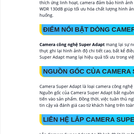
thích ứng linh hoạt, camera đảm bảo hình ảnh 
WDR 130dB giúp tối ưu hóa chất lượng hình ản
huống.
ĐIỂM NỔI BẬT DÒNG CAME
Camera công nghệ Super Adapt
mang lại sự nổ
thực ghi lại hình ảnh độ chi tiết cao, bất kể 
Super Adapt mang lại hiệu quả tối ưu trong vi
NGUỒN GỐC CỦA CAMERA 
Camera Super Adapt là loại camera công nghệ 
Nguồn gốc của Camera Super Adapt bắt nguồn t
tiến vào sản phẩm. Đồng thời, việc tuân thủ 
tin cậy và đánh giá cao từ khách hàng trên toàn
LIÊN HỆ LẮP CAMERA SUPE