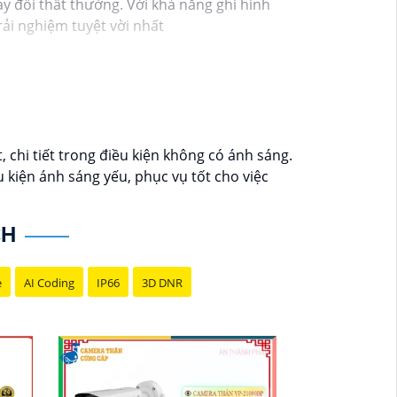
y đổi thất thường. Với khả năng ghi hình
ải nghiệm tuyệt vời nhất
chi tiết trong điều kiện không có ánh sáng.
kiện ánh sáng yếu, phục vụ tốt cho việc
CH
e
AI Coding
IP66
3D DNR