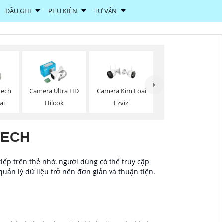
ĐẦU GHI
PHỤ KIỆN
TƯ VẤN
tech
Camera Ultra HD
Camera Kim Loại
ại
Hilook
Ezviz
TECH
tiếp trên thẻ nhớ, người dùng có thể truy cập
quản lý dữ liệu trở nên đơn giản và thuận tiện.