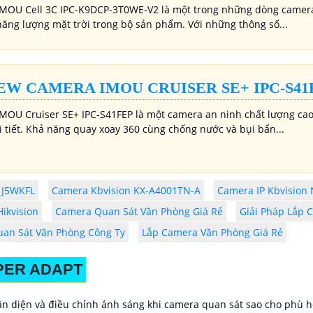
MOU Cell 3C IPC-K9DCP-3T0WE-V2 là một trong những dòng camera A
năng lượng mặt trời trong bộ sản phẩm. Với những thông số...
EW CAMERA IMOU CRUISER SE+ IPC-S41
MOU Cruiser SE+ IPC-S41FEP là một camera an ninh chất lượng cao 
i tiết. Khả năng quay xoay 360 cùng chống nước và bụi bẩn...
1J5WKFL
Camera Kbvision KX-A4001TN-A
Camera IP Kbvision
ikvision
Camera Quan Sát Văn Phòng Giá Rẻ
Giải Pháp Lắp 
an Sát Văn Phòng Công Ty
Lắp Camera Văn Phòng Giá Rẻ
PER ADAPT
n diện và điều chỉnh ánh sáng khi camera quan sát sao cho phù 