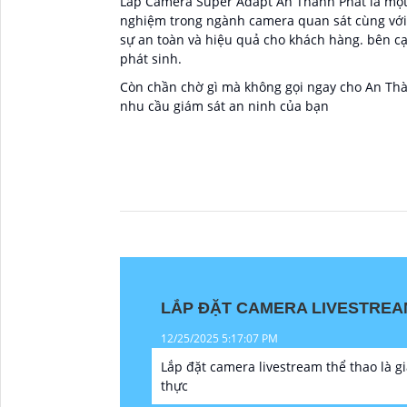
Lắp Camera Super Adapt An Thành Phát là một 
nghiệm trong ngành camera quan sát cùng với 
sự an toàn và hiệu quả cho khách hàng. bên c
phát sinh.
Còn chần chờ gì mà không gọi ngay cho An Th
nhu cầu giám sát an ninh của bạn
LẮP ĐẶT CAMERA LIVESTREA
12/25/2025 5:17:07 PM
Lắp đặt camera livestream thể thao là gi
thực