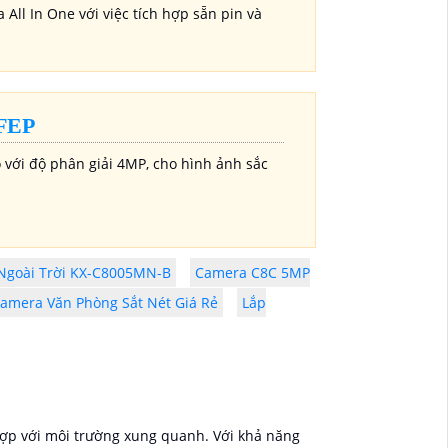
ll In One với việc tích hợp sẵn pin và
FEP
với độ phân giải 4MP, cho hình ảnh sắc
 Ngoài Trời KX-C8005MN-B
Camera C8C 5MP
Camera Văn Phòng Sắt Nét Giá Rẻ
Lắp
hợp với môi trường xung quanh. Với khả năng