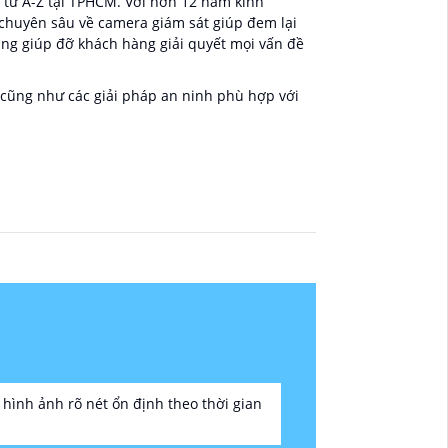
 từ A-Z tại TPHCM. Với hơn 12 năm kinh
 chuyên sâu về camera giám sát giúp đem lại
àng giúp đỡ khách hàng giải quyết mọi vấn đề
cũng như các giải pháp an ninh phù hợp với
 hình ảnh rõ nét ổn định theo thời gian