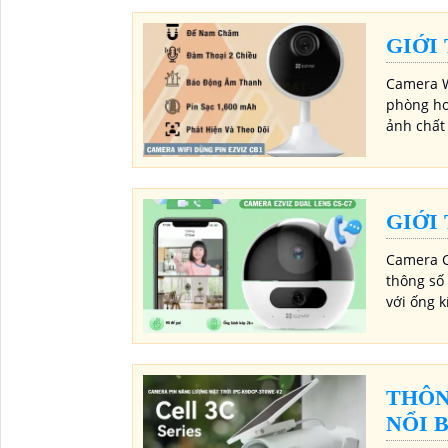
GIỚI
Camera Wi
phòng ho
ảnh chất
GIỚI
Camera C
thông số 
với ống 
THÔN
NỔI 