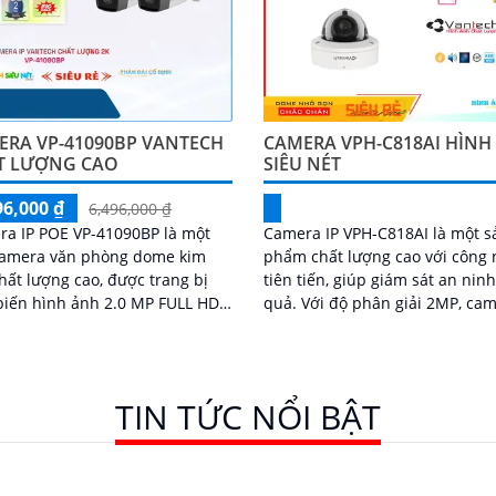
ERA VP-41090BP VANTECH
CAMERA VPH-C818AI HÌNH
T LƯỢNG CAO
SIÊU NÉT
96,000 ₫
6,496,000 ₫
a IP POE VP-41090BP là một
Camera IP VPH-C818AI là một s
 camera văn phòng dome kim
phẩm chất lượng cao với công
chất lượng cao, được trang bị
tiên tiến, giúp giám sát an nin
iến hình ảnh 2.0 MP FULL HD
quả. Với độ phân giải 2MP, camera
, mang lại hình ảnh sắt nét và
này cho hình ảnh sắc nét và chi
lượng cao
TIN TỨC NỔI BẬT