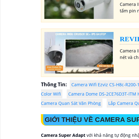
Camera I
tấm pin 
REVI
Camera I
nét và ch
Thông Tin:
Camera Wifi Ezviz CS-H8c-R200-
Color Wifi
Camera Dome DS-2CE76D3T-ITM H
Camera Quan Sát Văn Phòng
Lắp Camera Qu
GIỚI THIỆU VỀ CAMERA SU
Camera Super Adapt
với khả năng tự động nhậ