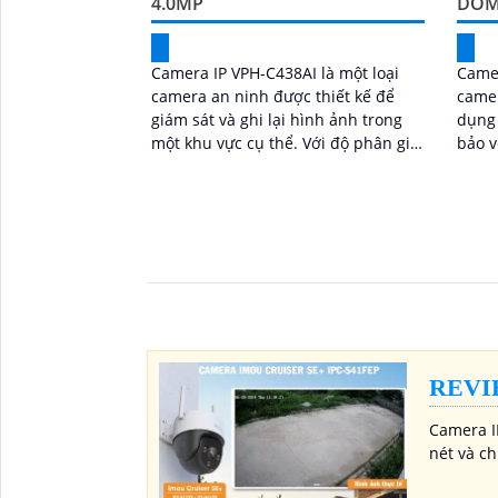
4.0MP
DOM
Camera IP VPH-C438AI là một loại
Camer
camera an ninh được thiết kế để
came
giám sát và ghi lại hình ảnh trong
dụng 
một khu vực cụ thể. Với độ phân giải
bảo v
cao và các tính năng thông minh,
nhà ở
camera này cung cấp hình ảnh sắc
kho, 
nét và chất lượng
REVI
Camera I
nét và ch