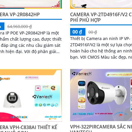
ERA VP-2R0842HP
CAMERA VP-2TD4916F/V2 C
PHÍ PHÙ HỢP
%
64,960,000 ₫
00 ₫
00 ₫
ra IP POE VP-2R0842HP là một
Thiết bị Camera an ninh IP VP-
hẩm chất lượng cao, được thiết
2TD4916F/V2 là một sự lựa chọ
 đáp ứng các nhu cầu giám sát
hoàn hảo cho hệ thống an nin
ện đại. Với độ phân giải
bạn. Với CMOS Màu sắc đẹp, nó
 camera này cung cấp hình ảnh
cung cấp hình ảnh sáng đẹp c
ét và chi tiết, giúp bạn quan
ngày và ban đêm với công ngh
ọi sự kiện một cách rõ ràng
hồng ngoại 400m
VPH-322PIRCAMERA SẮC N
RA VPH-C838AI THIẾT KẾ