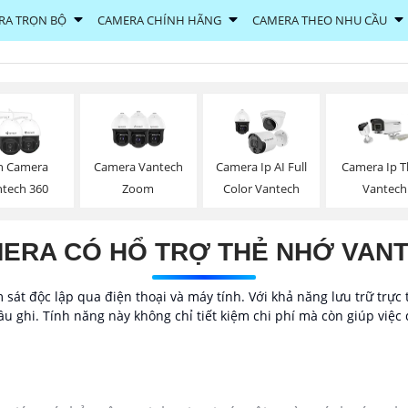
RA TRỌN BỘ
CAMERA CHÍNH HÃNG
CAMERA THEO NHU CẦU
n Camera
Camera Vantech
Camera Ip AI Full
Camera Ip 
ntech 360
Zoom
Color Vantech
Vantech
ERA CÓ HỔ TRỢ THẺ NHỚ VAN
sát độc lập qua điện thoại và máy tính. Với khả năng lưu trữ trực 
u ghi. Tính năng này không chỉ tiết kiệm chi phí mà còn giúp việc 