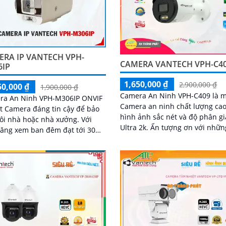
ERA IP VANTECH VPH-
CAMERA VANTECH VPH-C4
6IP
1,650,000 ₫
2,900,000 ₫
50,000 ₫
1,900,000 ₫
Camera An Ninh VPH-C409 là 
ra An Ninh VPH-M306IP ONVIF
Camera an ninh chất lượng cao
t Camera đáng tin cậy để bảo
hình ảnh sắc nét và độ phân gi
ôi nhà hoặc nhà xưởng. Với
Ultra 2k. Ấn tượng ơn với những
năng xem ban đêm đạt tới 30m
thông số là Camera này cho p
công nghệ Hồng Ngoại, camera
xem ban đêm nhờ...
ất phù hợp cho việc lắp đặt
 các khu vực thiếu sáng