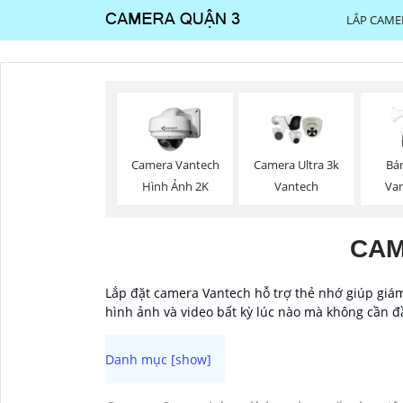
LẮP CAME
Camera Vantech
Camera Ultra 3k
Bá
Hình Ảnh 2K
Vantech
Va
CAM
Lắp đặt camera Vantech hỗ trợ thẻ nhớ giúp giám 
hình ảnh và video bất kỳ lúc nào mà không cần đầ