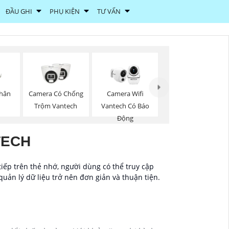
ĐẦU GHI
PHỤ KIỆN
TƯ VẤN
Thân
Camera Có Chống
Camera Wifi
Trộm Vantech
Vantech Có Báo
Động
TECH
tiếp trên thẻ nhớ, người dùng có thể truy cập
quản lý dữ liệu trở nên đơn giản và thuận tiện.