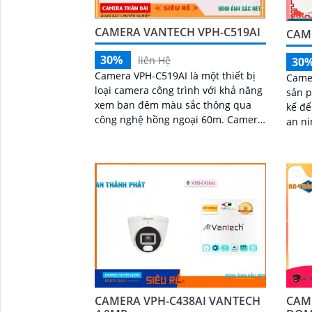
CAMERA VANTECH VPH-C519AI
CAM
30%
liên Hệ
30
Camera VPH-C519AI là một thiết bị
Came
loại camera công trình với khả năng
sản p
xem ban đêm màu sắc thông qua
kế để
công nghệ hồng ngoại 60m. Camera
an ninh hi
này có thiết kế thân kim loại, chất
4MP,
lượng...
sắc n
sát m
CAMERA VPH-C438AI VANTECH
CAME