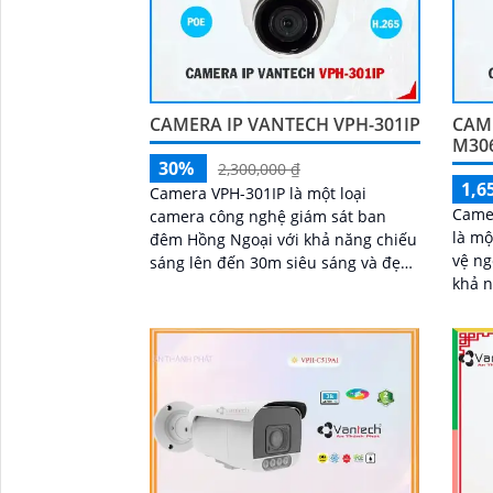
CAMERA IP VANTECH VPH-301IP
CAM
M30
30%
2,300,000 ₫
1,6
Camera VPH-301IP là một loại
Came
camera công nghệ giám sát ban
là mộ
đêm Hồng Ngoại với khả năng chiếu
vệ ng
sáng lên đến 30m siêu sáng và đẹp
khả 
với độ phân giải FULL HD 1080P.
nhờ 
Camera sử dụng công...
này r
trong
'