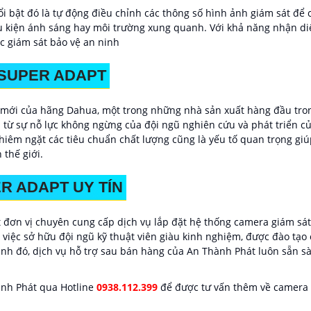
i bật đó là tự động điều chỉnh các thông số hình ảnh giám sát để 
điều kiện ánh sáng hay môi trường xung quanh. Với khả năng nhận d
ệc giám sát bảo vệ an ninh
SUPER ADAPT
mới của hãng Dahua, một trong những nhà sản xuất hàng đầu trong
ừ sự nỗ lực không ngừng của đội ngũ nghiên cứu và phát triển củ
nghiêm ngặt các tiêu chuẩn chất lượng cũng là yếu tố quan trọng 
 thế giới.
R ADAPT UY TÍN
đơn vị chuyên cung cấp dịch vụ lắp đặt hệ thống camera giám sát
việc sở hữu đội ngũ kỹ thuật viên giàu kinh nghiệm, được đào tạo
ạnh đó, dịch vụ hỗ trợ sau bán hàng của An Thành Phát luôn sẵn s
ành Phát qua Hotline
0938.112.399
để được tư vấn thêm về camera 