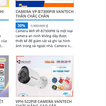
HI
CAMERA VP-B7300PIR VANTECH
THÂN CHẮC CHẮN
30%
1,980,000 ₫
Camera Wifi VP-B7300PIR là một loại
n
camera an ninh không dây được
h của
thiết kế để giám sát và ghi lại hình
ảnh trong và ngoài nhà. Camera này
ả ban
có khả năng kết nối với mạng wifi,
ệ
cho...
VPH-522PIR CAMERA VANTECH
ÉT