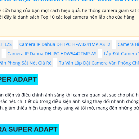
ệ cửa hàng của bạn một cách hiệu quả, hệ thống camera giám sát đ
ới đây là danh sách Top 10 các loại camera nên lắp cho cửa hàng
2T-LZS
Camera IP Dahua DH-IPC-HFW3241MP-AS-I2
Camera Hi
Camera IP Dahua DH-IPC-HDW5442TMP-AS
Lắp Đặt Camera 
Văn Phòng Sắt Nét Giá Rẻ
Tư Vấn Lắp Đặt Camera Văn Phòng Ch
PER ADAPT
n diện và điều chỉnh ánh sáng khi camera quan sát sao cho phù 
sắc nét, chi tiết dù trong điều kiện ánh sáng thay đổi nhanh chó
h, giảm thiểu hiện tượng cháy sáng và tối mờ, mang đến những bức
RA SUPER ADAPT