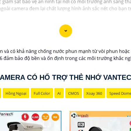
 giám sát bảo vệ an ninh tại nơi có môi trường ánh sáng tha
goài camera đem lại chất lượng hình ảnh sắc nét cho bạn tr
n và có khả năng chống nước phun mạnh từ vòi phun hoặc m
ảm bảo độ bền và ổn định trong các môi trường khắc nghiệt
AMERA CÓ HỔ TRỢ THẺ NHỚ VANTE
Hồng Ngoại
Full Color
AI
CMOS
Xoay 360
Speed Dom