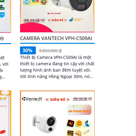
CAMERA VANTECH VPH-C509AI
09
30%
3,850,000 ₫
Thiết Bị Camera VPH-C509AI là một
một
thiết bị camera đáng tin cậy với chất
, với
lượng hình ảnh ban đêm tuyệt vời.
ải
Với tính năng Hồng Ngoại 30m, nó
cho phép giám sát chính xác trong
hép
môi trường ánh sáng yếu