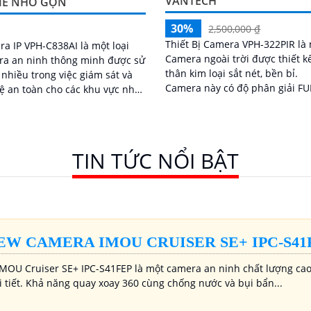
VANTECH
E NHỎ GỌN
30%
2,500,000 ₫
Thiết Bị Camera VPH-322PIR là
a IP VPH-C838AI là một loại
Camera ngoài trời được thiết k
ra an ninh thông minh được sử
thân kim loại sắt nét, bền bỉ.
nhiều trong việc giám sát và
Camera này có độ phân giải F
ệ an toàn cho các khu vực như
1080P, mang đến hình ảnh sắt 
, văn phòng, cửa hàng, nhà
và chất lượng rõ ràng với công
trường...
IP POE
TIN TỨC NỔI BẬT
EW CAMERA IMOU CRUISER SE+ IPC-S41
MOU Cruiser SE+ IPC-S41FEP là một camera an ninh chất lượng cao 
i tiết. Khả năng quay xoay 360 cùng chống nước và bụi bẩn...