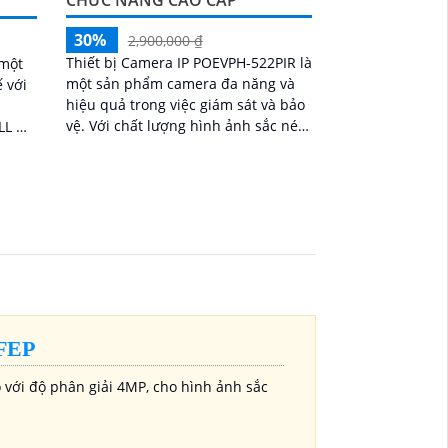
CHỨC NĂNG CAO CẤP
30%
2,900,000 ₫
Thiết bị Camera IP POEVPH-522PIR là
 một
một sản phẩm camera đa năng và
ế với
hiệu quả trong việc giám sát và bảo
vệ. Với chất lượng hình ảnh sắc nét
ULL HD
và độ phân giải cao, nó mang lại khả
nét
năng quan sát rõ nét ngay cả trong
 nghệ
điều kiện ánh sáng yếu
FEP
với độ phân giải 4MP, cho hình ảnh sắc