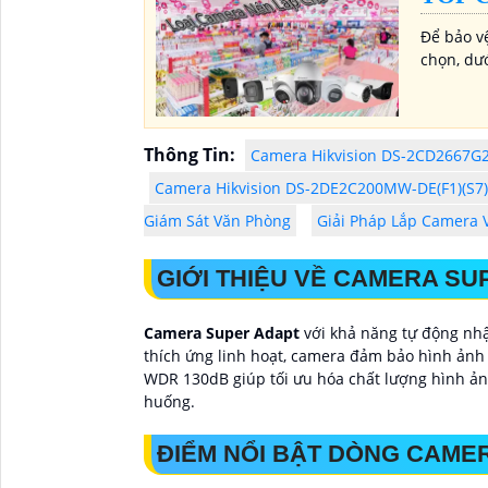
Để bảo v
chọn, dư
Thông Tin:
Camera Hikvision DS-2CD2667G
Camera Hikvision DS-2DE2C200MW-DE(F1)(S7)
Giám Sát Văn Phòng
Giải Pháp Lắp Camera 
GIỚI THIỆU VỀ CAMERA SU
Camera Super Adapt
với khả năng tự động nhậ
thích ứng linh hoạt, camera đảm bảo hình ảnh 
WDR 130dB giúp tối ưu hóa chất lượng hình ản
huống.
ĐIỂM NỔI BẬT DÒNG CAME