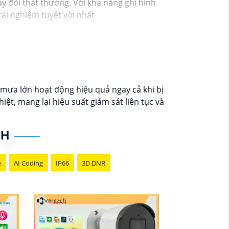
y đổi thất thường. Với khả năng ghi hình
ải nghiệm tuyệt vời nhất
ưa lớn hoạt động hiệu quả ngay cả khi bị
, mang lại hiệu suất giám sát liên tục và
CH
e
AI Coding
IP66
3D DNR