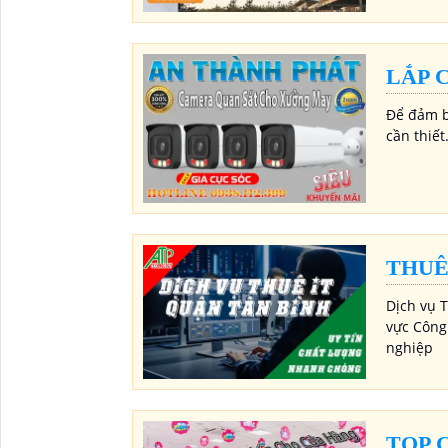
LẮP 
Để đảm b
cần thiết
THUÊ
Dịch vụ 
vực Công 
nghiệp
TOP 