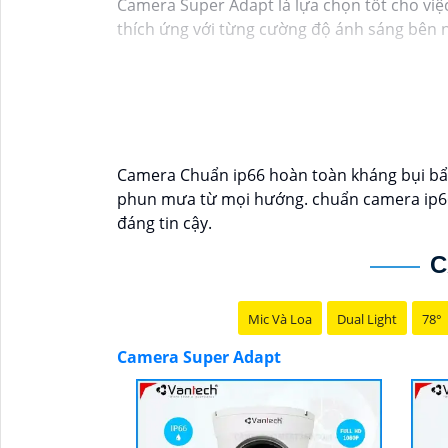
Camera Super Adapt là lựa chọn tốt cho việc
thích ứng với từng cường độ ánh sáng bên n
Camera Chuẩn ip66 hoàn toàn kháng bụi bẩ
phun mưa từ mọi hướng. chuẩn camera ip66 đ
đáng tin cậy.
C
Mic Và Loa
Dual Light
78°
Camera Super Adapt