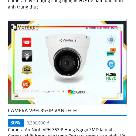
Camera này sử dụng công nghệ IP POE để đảm bảo hình
ảnh trung thực
CAMERA VPH-353IP VANTECH
30%
3,300,000 ₫
Camera An Ninh VPH-353IP Hồng Ngoại SMD là một
Camera chất lượng cao trong lĩnh vực camera an ninh. Với