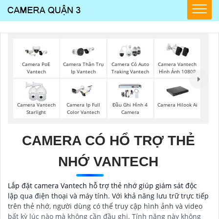
Camera PoE
Camera Thân Trụ
Camera Có Auto
Camera Vantech
Vantech
Ip Vantech
Traking Vantech
Hình Ảnh 1080P
Camera Vantech
Camera Ip Full
Đầu Ghi Hình 4
Camera Hilook Ai
Starlight
Color Vantech
Camera
CAMERA CÓ HỔ TRỢ THẺ
NHỚ VANTECH
Lắp đặt camera Vantech hỗ trợ thẻ nhớ giúp giám sát độc
lập qua điện thoại và máy tính. Với khả năng lưu trữ trực tiếp
trên thẻ nhớ, người dùng có thể truy cập hình ảnh và video
bất kỳ lúc nào mà không cần đầu ghi. Tính năng này không