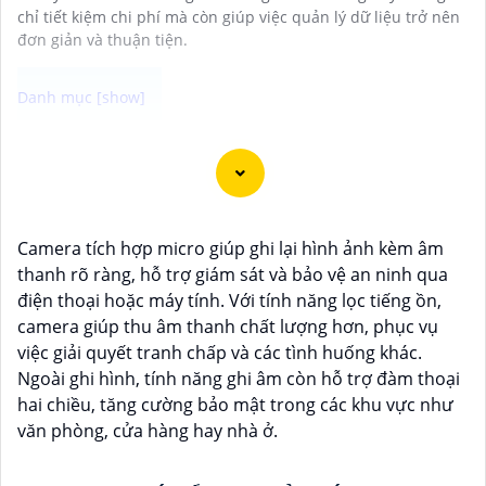
chỉ tiết kiệm chi phí mà còn giúp việc quản lý dữ liệu trở nên
đơn giản và thuận tiện.
Camera Vantech là một thương hiệu camera an ninh
hàng đầu tại Việt Nam, chúng được thiết kế với công
nghệ hiện đại và chất lượng cao để khẳng định an ninh
và giám sát tốt cho ngôi nhà, cửa hàng, văn phòng
Camera tích hợp micro giúp ghi lại hình ảnh kèm âm
hoặc doanh nghiệp của bạn.
thanh rõ ràng, hỗ trợ giám sát và bảo vệ an ninh qua
Vantech Việt Nam cung cấp các dòng sản phẩm
điện thoại hoặc máy tính. Với tính năng lọc tiếng ồn,
camera giám sát chất lượng cao như camera IP,
camera giúp thu âm thanh chất lượng hơn, phục vụ
camera HD-TVI, camera AHD, camera wifi, camera
việc giải quyết tranh chấp và các tình huống khác.
thông minh, và nhiều hơn nữa. Các sản phẩm của
Ngoài ghi hình, tính năng ghi âm còn hỗ trợ đàm thoại
Vantech được sản xuất theo tiêu chuẩn chất lượng
hai chiều, tăng cường bảo mật trong các khu vực như
cao, đáng tin cậy và dễ sử dụng.
văn phòng, cửa hàng hay nhà ở.
Điểm mạnh của Camera Vantech là chất lượng dịch vụ
tốt và hỗ trợ khách hàng chu đáo. Đội ngũ nhân viên