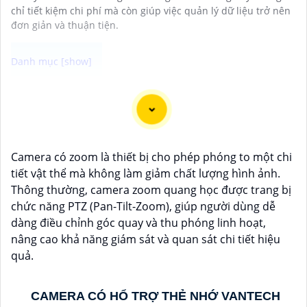
chỉ tiết kiệm chi phí mà còn giúp việc quản lý dữ liệu trở nên
đơn giản và thuận tiện.
Camera Vantech là một thương hiệu camera an ninh
hàng đầu tại Việt Nam, chúng được thiết kế với công
nghệ hiện đại và chất lượng cao để khẳng định an ninh
và giám sát tốt cho ngôi nhà, cửa hàng, văn phòng
Camera có zoom là thiết bị cho phép phóng to một chi
hoặc doanh nghiệp của bạn.
tiết vật thể mà không làm giảm chất lượng hình ảnh.
Vantech Việt Nam cung cấp các dòng sản phẩm
Thông thường, camera zoom quang học được trang bị
camera giám sát chất lượng cao như camera IP,
chức năng PTZ (Pan-Tilt-Zoom), giúp người dùng dễ
camera HD-TVI, camera AHD, camera wifi, camera
dàng điều chỉnh góc quay và thu phóng linh hoạt,
thông minh, và nhiều hơn nữa. Các sản phẩm của
nâng cao khả năng giám sát và quan sát chi tiết hiệu
Vantech được sản xuất theo tiêu chuẩn chất lượng
quả.
cao, đáng tin cậy và dễ sử dụng.
Điểm mạnh của Camera Vantech là chất lượng dịch vụ
tốt và hỗ trợ khách hàng chu đáo. Đội ngũ nhân viên
CAMERA CÓ HỔ TRỢ THẺ NHỚ VANTECH