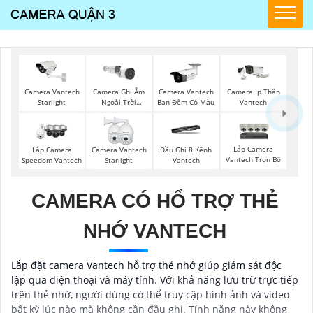
Camera Vantech
Camera Ghi Âm
Camera Vantech
Camera Ip Thân
Starlight
Ngoài Trời
Ban Đêm Có Màu
Vantech
Vantech
Lắp Camera
Lắp Camera
Camera Vantech
Đầu Ghi 8 Kênh
Vantech Trọn Bộ
Speedom Vantech
Starlight
Vantech
CAMERA CÓ HỔ TRỢ THẺ
NHỚ VANTECH
Lắp đặt camera Vantech hỗ trợ thẻ nhớ giúp giám sát độc
lập qua điện thoại và máy tính. Với khả năng lưu trữ trực tiếp
trên thẻ nhớ, người dùng có thể truy cập hình ảnh và video
bất kỳ lúc nào mà không cần đầu ghi. Tính năng này không