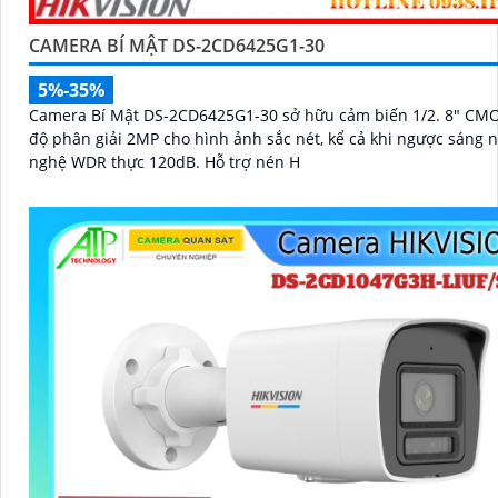
CAMERA BÍ MẬT DS-2CD6425G1-30
5%-35%
Camera Bí Mật DS-2CD6425G1-30 sở hữu cảm biến 1/2. 8" CM
độ phân giải 2MP cho hình ảnh sắc nét, kể cả khi ngược sáng 
nghệ WDR thực 120dB. Hỗ trợ nén H