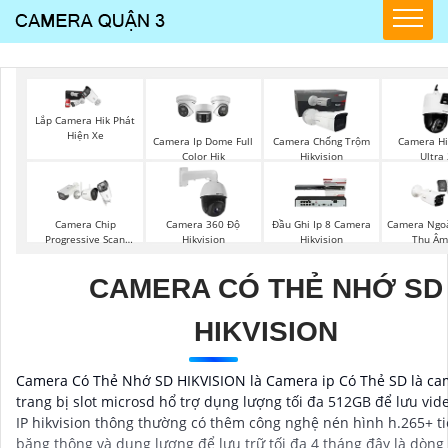
Lắp Camera Hik Phát
Hiện Xe
Camera Ip Dome Full
Camera Chống Trộm
Camera Hi
Color Hik
Hikvision
Ultra
Camera Chip
Camera 360 Độ
Đầu Ghi Ip 8 Camera
Camera Ngoà
Progressive Scan
Hikvision
Hikvision
Thu Âm
CMOS Hikvision
CAMERA CÓ THẺ NHỚ SD
HIKVISION
Camera Có Thẻ Nhớ SD HIKVISION là Camera ip Có Thẻ SD là ca
trang bị slot microsd hổ trợ dụng lượng tối đa 512GB để lưu vid
IP hikvision thông thường có thêm công nghệ nén hình h.265+ ti
băng thông và dung lượng để lưu trữ tối đa 4 tháng đây là dòng