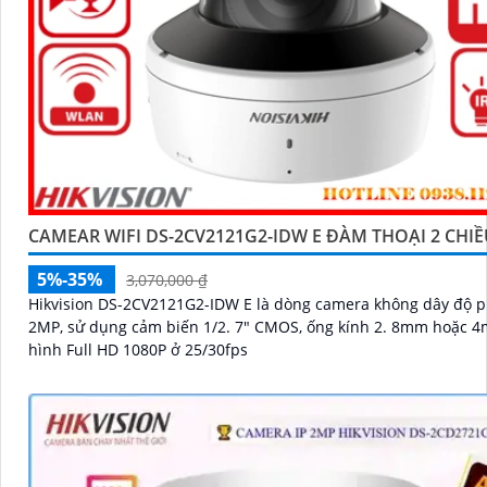
CAMEAR WIFI DS-2CV2121G2-IDW E ĐÀM THOẠI 2 CHI
5%-35%
3,070,000 ₫
Hikvision DS-2CV2121G2-IDW E là dòng camera không dây độ p
2MP, sử dụng cảm biến 1/2. 7" CMOS, ống kính 2. 8mm hoặc 4
hình Full HD 1080P ở 25/30fps