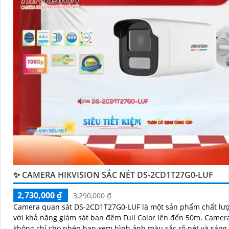
'
✨ CAMERA HIKVISION SẮC NÉT DS-2CD1T27G0-LUF
2,730,000 ₫
3,290,000 ₫
Camera quan sát DS-2CD1T27G0-LUF là một sản phẩm chất lư
với khả năng giám sát ban đêm Full Color lên đến 50m. Camera này
không chỉ cho phép bạn xem hình ảnh màu sắc rõ nét và sáng