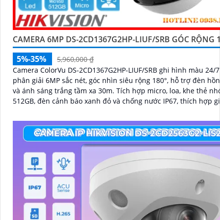
CAMERA 6MP DS-2CD1367G2HP-LIUF/SRB GÓC RỘNG 1
5%-35%
5,960,000 ₫
Camera ColorVu DS-2CD1367G2HP-LIUF/SRB ghi hình màu 24/7 
phân giải 6MP sắc nét, góc nhìn siêu rộng 180°, hỗ trợ đèn hồ
và ánh sáng trắng tầm xa 30m. Tích hợp micro, loa, khe thẻ nhớ đến
512GB, đèn cảnh báo xanh đỏ và chống nước IP67, thích hợp g
ngoài trời hiệu quả