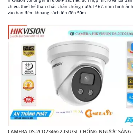
hikvision với ống kính 6.0MP sắc nét, tích hợp micro và loa đàm
chiều, thiết kế thân chắc chắn chống nước IP 67, nhìn hình ản
vào ban đêm khoảng cách lên đến 50m
CAMERA DS-2CD2346G2-ISU/SL CHỐNG NGƯỢC SÁNG