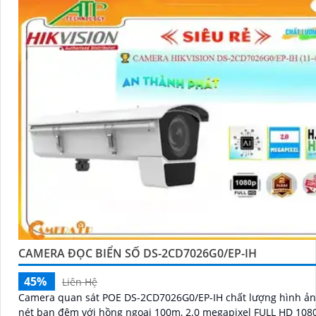
CAMERA ĐỌC BIỂN SỐ DS-2CD7026G0/EP-IH
45%
Liên Hệ
Camera quan sát POE DS-2CD7026G0/EP-IH chất lượng hình ản
nét ban đêm với hồng ngoại 100m, 2.0 megapixel FULL HD 1080P. T