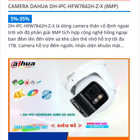
CAMERA DAHUA DH-IPC-HFW7842H-Z-X (8MP)
5%-35%
DH-IPC-HFW7842H-Z-X là dòng camera thân cố định ngoài
trời với độ phân giải 8MP tích hợp công nghệ hồng ngoại
ban đêm lên đến 60m và khe cắm thẻ nhớ hỗ trợ tối đa
1TB. Camera hỗ trợ đếm người, nhận diện khuôn mặt
thông minh, chuẩn nén POE, đạt tiêu chuẩn chống nước
IP67, phù hợp cho các khu vực giám sát ngoài trời, hỗ trợ
tính năng quản lý chỗ đỗ xe hiệu quả cho các bãi giữ xe