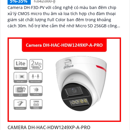
5%-35%
1,042,000 ₫
Camera DH-F3D-PV với công nghệ có màu ban đêm chip
xử lý CMOS micro thu âm và loa tích hợp cho đàm thoại
giám sát chất lượng Full Color ban đêm trong khoảng
cách 30m. hổ trợ khe cắm thẻ nhớ Micro SD 256GB công
nghệ IP Wifi kết nối dễ dàng
CAMERA DH-HAC-HDW1249XP-A-PRO