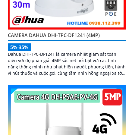
CAMERA DAHUA DHI-TPC-DF1241 (4MP)
5%-35%
Dahua DHI-TPC-DF1241 là camera nhiệt giám sát toàn
diện với độ phân giải 4MP sắc nét nổi bật với các tính
năng thông minh như phát hiện người, phương tiện, hành
vi hút thuốc và cuộc gọi, cùng tầm nhìn hồng ngoại xa tới
30m. Với hệ thống cảnh báo bằng đèn và còi, hỗ trợ thẻ
nhớ 256GB và chuẩn kháng nước bụi IP67, camera là lựa
chọn lý tưởng cho các môi trường đòi hỏi an ninh nghiêm
ngặt