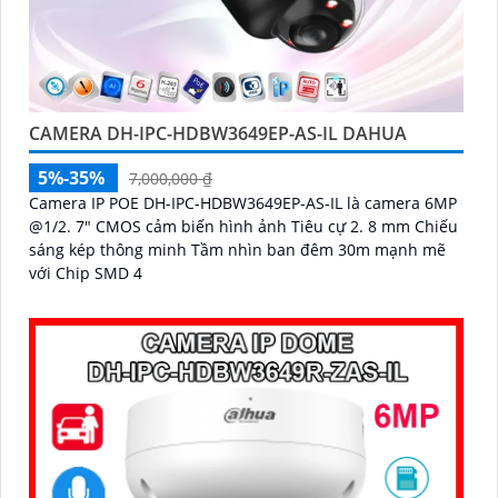
CAMERA DH-IPC-HDBW3649EP-AS-IL DAHUA
5%-35%
7,000,000 ₫
Camera IP POE DH-IPC-HDBW3649EP-AS-IL là camera 6MP
@1/2. 7" CMOS cảm biến hình ảnh Tiêu cự 2. 8 mm Chiếu
sáng kép thông minh Tầm nhìn ban đêm 30m mạnh mẽ
với Chip SMD 4