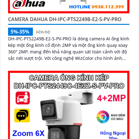
CAMERA DAHUA DH-IPC-PTS2249B-E2-S-PV-PRO
5%-35%
liên hệ
DH-IPC-PTS2249B-E2-S-PV-PRO là dòng camera AI ống kính
kép một ống kính cố định 2MP và một ống kính quay xoay
360° 2MP, mang đến khả năng quan sát toàn cảnh với độ
sắc nét vượt trội. Với công nghệ WizColor cho hình ảnh
màu sắc sống động cả ban đêm, hỗ trợ đàm thoại hai
chiều, phát hiện chính xác người và phương tiện, cùng
khả năng lưu trữ qua khe cắm thẻ nhớ 256GB chuẩn IP66