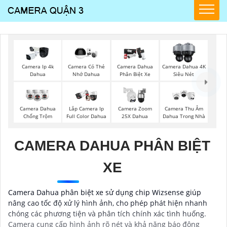
Camera Ip 4k
Camera Có Thẻ
Camera Dahua
Camera Dahua 4K
Dahua
Nhớ Dahua
Phân Biệt Xe
Siêu Nét
Camera Dahua
Lắp Camera Ip
Camera Zoom
Camera Thu Âm
Chống Trộm
Full Color Dahua
25X Dahua
Dahua Trong Nhà
CAMERA DAHUA PHÂN BIỆT
XE
Camera Dahua phân biệt xe sử dụng chip Wizsense giúp
nâng cao tốc độ xử lý hình ảnh, cho phép phát hiện nhanh
chóng các phương tiện và phân tích chính xác tình huống.
Camera cung cấp hình ảnh rõ nét và khả năng báo động