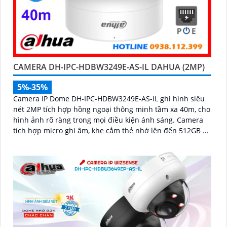
CAMERA DH-IPC-HDBW3249E-AS-IL DAHUA (2MP)
5%-35%
Camera IP Dome DH-IPC-HDBW3249E-AS-IL ghi hình siêu
nét 2MP tích hợp hồng ngoại thông minh tầm xa 40m, cho
hình ảnh rõ ràng trong mọi điều kiện ánh sáng. Camera
tích hợp micro ghi âm, khe cắm thẻ nhớ lên đến 512GB và
công nghệ phát hiện chính xác người, xe giúp nâng cao
hiệu quả giám sát vượt trội