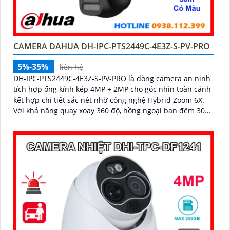
CAMERA DAHUA DH-IPC-PTS2449C-4E3Z-S-PV-PRO
5%-35%
liên hệ
DH-IPC-PTS2449C-4E3Z-S-PV-PRO là dòng camera an ninh
tích hợp ống kính kép 4MP + 2MP cho góc nhìn toàn cảnh
kết hợp chi tiết sắc nét nhờ công nghệ Hybrid Zoom 6X.
Với khả năng quay xoay 360 độ, hồng ngoại ban đêm 30m,
hình ảnh màu chuẩn sắc nhờ WizColor và tính năng đàm
thoại hai chiều mang đến trải nghiệm giám sát chủ động
và chính xác