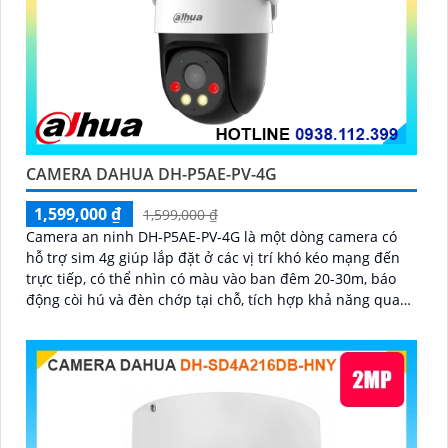
CAMERA DAHUA DH-P5AE-PV-4G
1,599,000 ₫
1,599,000 ₫
Camera an ninh DH-P5AE-PV-4G là một dòng camera có
hỗ trợ sim 4g giúp lắp đặt ở các vị trí khó kéo mạng đến
trực tiếp, có thể nhìn có màu vào ban đêm 20-30m, báo
động còi hú và đèn chớp tại chỗ, tích hợp khả năng quay
xoay 360 độ ấn tượng, chống nước IP 66