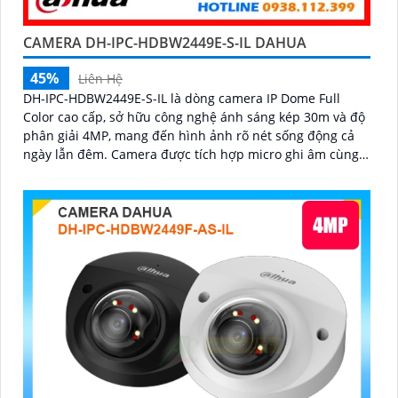
CAMERA DH-IPC-HDBW2449E-S-IL DAHUA
45%
Liên Hệ
DH-IPC-HDBW2449E-S-IL là dòng camera IP Dome Full
Color cao cấp, sở hữu công nghệ ánh sáng kép 30m và độ
phân giải 4MP, mang đến hình ảnh rõ nét sống động cả
ngày lẫn đêm. Camera được tích hợp micro ghi âm cùng
tính năng nhận diện người và phương tiện, giúp giám sát
an ninh hiệu quả