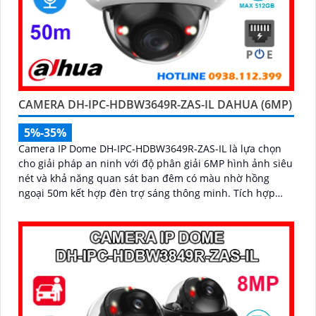
CAMERA DH-IPC-HDBW3649R-ZAS-IL DAHUA (6MP)
5%-35%
Camera IP Dome DH-IPC-HDBW3649R-ZAS-IL là lựa chọn
cho giải pháp an ninh với độ phân giải 6MP hình ảnh siêu
nét và khả năng quan sát ban đêm có màu nhờ hồng
ngoại 50m kết hợp đèn trợ sáng thông minh. Tích hợp
micro thu âm, khe cắm thẻ nhớ lên đến 512GB và công
nghệ AI phát hiện chính xác người và xe, camera đáp ứng
tối đa nhu cầu giám sát chuyên nghiệp hỗ trợ PoE giúp
lắp đặt dễ dàng