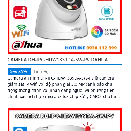
CAMERA DH-IPC-HDW1339DA-SW-PV DAHUA
5%-35%
Liên Hệ
Camera an ninh DH-IPC-HDW1339DA-SW-PV là camera
giám sát IP Wifi với độ phân giải 3.0 MP cảnh báo chủ
động thông minh với nhận dạng người và phương tiện
chính xác tích hợp micro và loa chip xử lý CMOS cho hình
ảnh đẹp công nghệ đèn trợ sáng thông minh xem ban
đêm full color 30m, phù hợp lắp đặt cho gia đình, văn
phòng, cửa hàng,