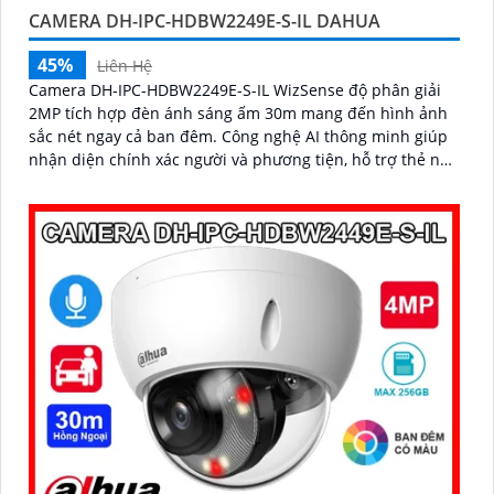
CAMERA DH-IPC-HDBW2249E-S-IL DAHUA
45%
Liên Hệ
Camera DH-IPC-HDBW2249E-S-IL WizSense độ phân giải
2MP tích hợp đèn ánh sáng ấm 30m mang đến hình ảnh
sắc nét ngay cả ban đêm. Công nghệ AI thông minh giúp
nhận diện chính xác người và phương tiện, hỗ trợ thẻ nhớ
Micro SD lên đến 256GB và mic thu âm chất lượng cao