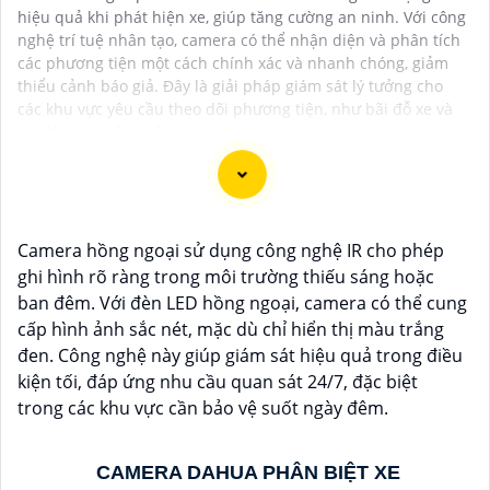
hiệu quả khi phát hiện xe, giúp tăng cường an ninh. Với công
nghệ trí tuệ nhân tạo, camera có thể nhận diện và phân tích
các phương tiện một cách chính xác và nhanh chóng, giảm
thiểu cảnh báo giả. Đây là giải pháp giám sát lý tưởng cho
các khu vực yêu cầu theo dõi phương tiện, như bãi đỗ xe và
các khu vực công cộng.
Dạ chắc chắn, đây là tư vấn của tôi về Camera Dahua
Camera hồng ngoại sử dụng công nghệ IR cho phép
chính hãng giá rẻ và chất lượng:
ghi hình rõ ràng trong môi trường thiếu sáng hoặc
1:
Camera Dahua là một thương hiệu nổi tiếng về sản
ban đêm. Với đèn LED hồng ngoại, camera có thể cung
phẩm an ninh và giám sát.⚒
2:
Để Hoàn toàn tin cậy
cấp hình ảnh sắc nét, mặc dù chỉ hiển thị màu trắng
mua Camera Dahua chính hãng, bạn nên mua từ các
đen. Công nghệ này giúp giám sát hiệu quả trong điều
cửa hàng uy tín hoặc các đại lý chính thức của
kiện tối, đáp ứng nhu cầu quan sát 24/7, đặc biệt
Dahua.☄️
3:
Mức giá của Camera Dahua có thể thay
trong các khu vực cần bảo vệ suốt ngày đêm.
đổi tùy vào model và chức năng của camera. Bạn nên
tìm hiểu kỹ trước khi đầu tư.🎖️
4:
Chất lượng của
CAMERA DAHUA PHÂN BIỆT XE
Camera Dahua được đánh giá cao với độ phân giải