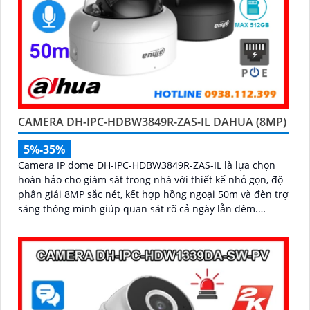
CAMERA DH-IPC-HDBW3849R-ZAS-IL DAHUA (8MP)
5%-35%
Camera IP dome DH-IPC-HDBW3849R-ZAS-IL là lựa chọn
hoàn hảo cho giám sát trong nhà với thiết kế nhỏ gọn, độ
phân giải 8MP sắc nét, kết hợp hồng ngoại 50m và đèn trợ
sáng thông minh giúp quan sát rõ cả ngày lẫn đêm.
Camera được tích hợp micro ghi âm, khe thẻ nhớ lên đến
512GB và công nghệ phân biệt người và phương tiện,
nâng cao độ chính xác trong cảnh báo, hỗ trợ POE tiện lợi