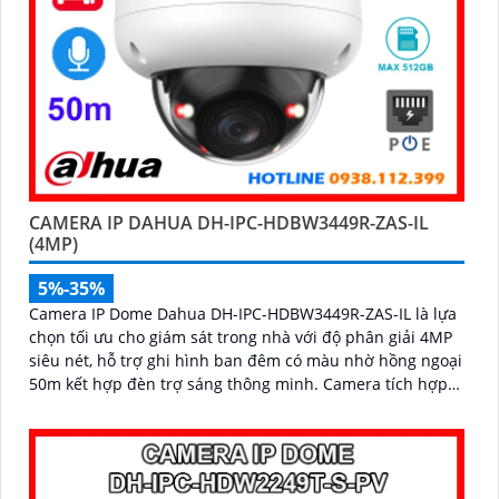
CAMERA IP DAHUA DH-IPC-HDBW3449R-ZAS-IL
(4MP)
5%-35%
Camera IP Dome Dahua DH-IPC-HDBW3449R-ZAS-IL là lựa
chọn tối ưu cho giám sát trong nhà với độ phân giải 4MP
siêu nét, hỗ trợ ghi hình ban đêm có màu nhờ hồng ngoại
50m kết hợp đèn trợ sáng thông minh. Camera tích hợp
micro ghi âm, khe cắm thẻ nhớ lên đến 512GB, phát hiện
chính xác người và xe giúp cảnh báo hiệu quả hơn