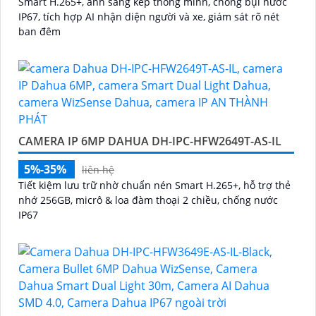
Smart H.265+, ánh sáng kép thông minh, chống bụi nước
IP67, tích hợp AI nhận diện người và xe, giám sát rõ nét
ban đêm
CAMERA IP 6MP DAHUA DH-IPC-HFW2649T-AS-IL
5%-35%
liên hệ
Tiết kiệm lưu trữ nhờ chuẩn nén Smart H.265+, hỗ trợ thẻ
nhớ 256GB, micrô & loa đàm thoại 2 chiều, chống nước
IP67