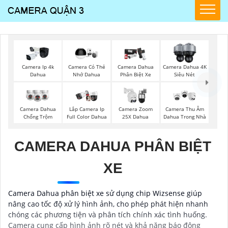
Camera Ip 4k
Camera Có Thẻ
Camera Dahua
Camera Dahua 4K
Dahua
Nhớ Dahua
Phân Biệt Xe
Siêu Nét
Camera Dahua
Lắp Camera Ip
Camera Zoom
Camera Thu Âm
Chống Trộm
Full Color Dahua
25X Dahua
Dahua Trong Nhà
CAMERA DAHUA PHÂN BIỆT
XE
Camera Dahua phân biệt xe sử dụng chip Wizsense giúp
nâng cao tốc độ xử lý hình ảnh, cho phép phát hiện nhanh
chóng các phương tiện và phân tích chính xác tình huống.
Camera cung cấp hình ảnh rõ nét và khả năng báo động