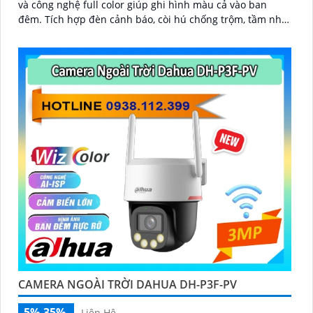
và công nghệ full color giúp ghi hình màu cả vào ban
đêm. Tích hợp đèn cảnh báo, còi hú chống trộm, tầm nhìn
hồng ngoại 30m, khe thẻ nhớ đến 256GB cùng chuẩn
chống nước IP66 camera hoạt động ổn định trong mọi
điều kiện
CAMERA NGOÀI TRỜI DAHUA DH-P3F-PV
5%-35%
Liên Hệ