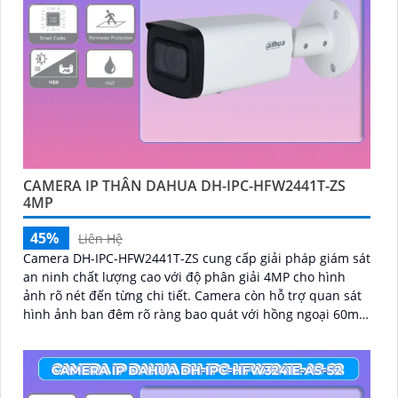
CAMERA IP THÂN DAHUA DH-IPC-HFW2441T-ZS
4MP
45%
Liên Hệ
Camera DH-IPC-HFW2441T-ZS cung cấp giải pháp giám sát
an ninh chất lượng cao với độ phân giải 4MP cho hình
ảnh rõ nét đến từng chi tiết. Camera còn hỗ trợ quan sát
hình ảnh ban đêm rõ ràng bao quát với hồng ngoại 60m,
trang bị tính năng phát hiện thông minh như phát hiện
con người và phương tiện