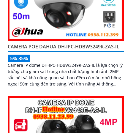
CAMERA POE DAHUA DH-IPC-HDBW3249R-ZAS-IL
5%-35%
Camera IP dome DH-IPC-HDBW3249R-ZAS-IL là lựa chọn lý
tưởng cho giám sát trong nhà chất lượng hình ảnh 2MP
sắc nét và khả năng quan sát ban đêm có màu nhờ hồng
ngoại 50m cùng đèn trợ sáng. Với tính năng AI thông
minh, camera dễ dàng nhận diện chính xác người và
phương tiện, hỗ trợ ghi âm qua micro tích hợp và lưu trữ
tối đa 512GB qua khe thẻ nhớ, camera hỗ trợ PoE lắp đặt
dễ dàng