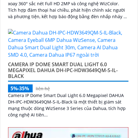
xoay 360° sắc nét Full HD 2MP và công nghệ WizColor.
Tích hợp đàm thoại hai chiều, phát hiện chính xác người
và phương tiện, kết hợp báo động bằng đèn nhấp nháy và
âm thanh giúp bảo vệ an ninh chủ động và hiệu quả
CAMERA IP DOME SMART DUAL LIGHT 6.0
MEGAPIXEL DAHUA DH-IPC-HDW3649QM-S-IL-
BLACK
5%-35%
liên hệ
Camera IP Dome Smart Dual Light 6.0 Megapixel DAHUA
DH-IPC-HDW3649QM-S-IL-Black là một thiết bị giám sát
mạng thuộc dòng WizSense 3 Series của Dahua, tích hợp
công nghệ AI tiên...