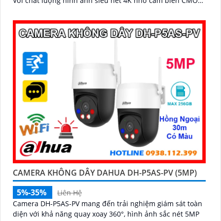
Với chất lượng hình ảnh siêu nét 4K nhờ cảm biến CMOS
1/1
CAMERA KHÔNG DÂY DAHUA DH-P5AS-PV (5MP)
5%-35%
Liên Hệ
Camera DH-P5AS-PV mang đến trải nghiệm giám sát toàn
diện với khả năng quay xoay 360°, hình ảnh sắc nét 5MP