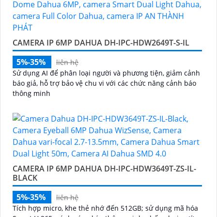
cao, tính năng thông minh và độ tin cậy.💖
5:
Nếu bạn
muốn tìm camera Dahua giá rẻ, bạn có thể tham khảo
trên các website thương mại điện tử hoặc tại các cửa
CAMERA IP 6MP DAHUA DH-IPC-HDW2649T-S-IL
hàng điện tử.
Hy vọng rằng những thông tin trên sẽ giúp bạn chọn
5%-35%
liên hệ
lựa được Camera Dahua chính hãng, giá rẻ và chất
Sử dụng AI để phân loại người và phương tiện, giảm cảnh
lượng. Nếu bạn có thêm câu hỏi hoặc cần tư vấn
báo giả, hỗ trợ bảo vệ chu vi với các chức năng cảnh báo
thêm, đừng ngần ngại để lại Cung cấp cho công trình
thông minh
biết.
CAMERA IP 6MP DAHUA DH-IPC-HDW3649T-ZS-IL-
BLACK
5%-35%
liên hệ
'
Tích hợp micro, khe thẻ nhớ đến 512GB; sử dụng mã hóa