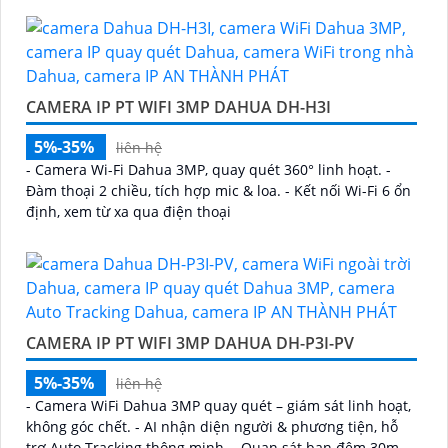
CAMERA IP PT WIFI 3MP DAHUA DH-H3I
5%-35%
liên hệ
- Camera Wi-Fi Dahua 3MP, quay quét 360° linh hoạt. -
Đàm thoại 2 chiều, tích hợp mic & loa. - Kết nối Wi-Fi 6 ổn
định, xem từ xa qua điện thoại
CAMERA IP PT WIFI 3MP DAHUA DH-P3I-PV
5%-35%
liên hệ
- Camera WiFi Dahua 3MP quay quét – giám sát linh hoạt,
không góc chết. - AI nhận diện người & phương tiện, hỗ
trợ Auto Tracking thông minh. - Quan sát ban đêm 30m