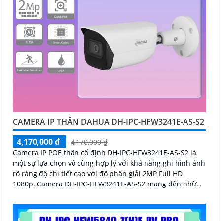
CAMERA IP THÂN DAHUA DH-IPC-HFW3241E-AS-S2
4,170,000 ₫
4,170,000 ₫
Camera IP POE thân cố định DH-IPC-HFW3241E-AS-S2 là
một sự lựa chọn vô cùng hợp lý với khả năng ghi hình ảnh
rõ ràng độ chi tiết cao với độ phân giải 2MP Full HD
1080p. Camera DH-IPC-HFW3241E-AS-S2 mang đến những
tính năng bảo vệ an ninh cực kỳ hiệu quả đó là SMD 4