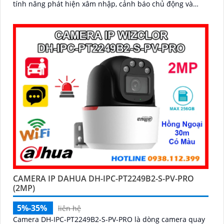
tính năng phát hiện xâm nhập, cảnh báo chủ động và
đếm người thông minh, camera đảm bảo an ninh toàn
diện cho mọi khu vực
CAMERA IP DAHUA DH-IPC-PT2249B2-S-PV-PRO
(2MP)
5%-35%
liên hệ
Camera DH-IPC-PT2249B2-S-PV-PRO là dòng camera quay