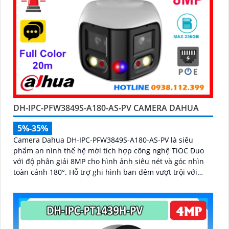
DH-IPC-PFW3849S-A180-AS-PV CAMERA DAHUA
5%-35%
Camera Dahua DH-IPC-PFW3849S-A180-AS-PV là siêu
phẩm an ninh thế hệ mới tích hợp công nghệ TiOC Duo
với độ phân giải 8MP cho hình ảnh siêu nét và góc nhìn
toàn cảnh 180°. Hỗ trợ ghi hình ban đêm vượt trội với
hồng ngoại 25m, full color 20m, đàm thoại hai chiều rõ
ràng, cùng khe cắm thẻ nhớ 256GB đáp ứng nhu cầu lưu
trữ dài hạn, thiết kế chuẩn IP67 chống bụi nước, cấp
nguồn POE