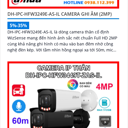
DH-IPC-HFW3249E-AS-IL CAMERA GHI ÂM (2MP)
5%-35%
DH-IPC-HFW3249E-AS-IL là dòng camera thân cố định
WizSense mang đến hình ảnh sắc nét chuẩn Full HD 2MP
cùng khả năng ghi hình có màu vào ban đêm nhờ công
nghệ đèn kép. Với tầm nhìn hồng ngoại xa tới 50m, mic
ghi âm tích hợp và khả năng phân biệt chính xác giữa
người và xe giúp giám sát hiệu quả và giảm thiểu cảnh
báo giả, hỗ trợ khe thẻ nhớ lên đến 512GB, chuẩn chống
nước IP67 giá rẻ