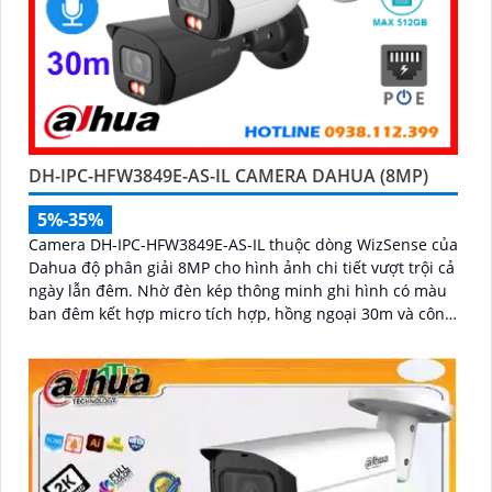
DH-IPC-HFW3849E-AS-IL CAMERA DAHUA (8MP)
5%-35%
Camera DH-IPC-HFW3849E-AS-IL thuộc dòng WizSense của
Dahua độ phân giải 8MP cho hình ảnh chi tiết vượt trội cả
ngày lẫn đêm. Nhờ đèn kép thông minh ghi hình có màu
ban đêm kết hợp micro tích hợp, hồng ngoại 30m và công
nghệ AI nhận diện chính xác người và xe, giúp tăng cường
bảo mật hiệu quả