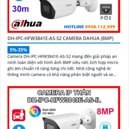
DH-IPC-HFW3841E-AS-S2 CAMERA DAHUA (8MP)
5%-35%
Camera DH-IPC-HFW3841E-AS-S2 mang đến giải pháp an
ninh toàn diện với hình ảnh 8MP siêu nét, tích hợp micro
ghi âm chuẩn rõ ràng từng chi tiết. Nhờ công nghệ AI
thông minh camera có khả năng phân biệt người và xe
chính xác, giúp giám sát hiệu quả và hạn chế cảnh báo
giả