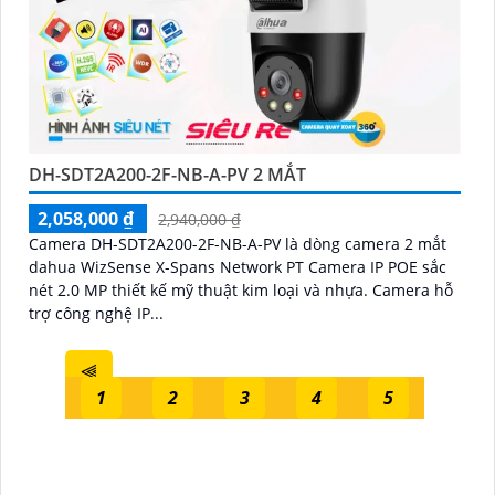
DH-SDT2A200-2F-NB-A-PV 2 MẮT
2,058,000 ₫
2,940,000 ₫
Camera DH-SDT2A200-2F-NB-A-PV là dòng camera 2 mắt
dahua WizSense X-Spans Network PT Camera IP POE sắc
nét 2.0 MP thiết kế mỹ thuật kim loại và nhựa. Camera hỗ
trợ công nghệ IP...
⫷
1
2
3
4
5