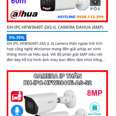
DH-IPC-HFW3649T-ZAS-IL CAMERA DAHUA (6MP)
5%-35%
DH-IPC-HFW3649T-ZAS-IL là camera thân ngoài trời tích
hợp công nghệ WizSense mang đến giải pháp an ninh
thông minh và hiệu quả. Với độ phân giải 6MP siêu nét
đèn kép hỗ trợ hình ảnh màu ban đêm, tầm nhìn hồng
ngoại 60m, cùng micro ghi âm và khả năng nhận diện
chính xác người và xe, camera đảm bảo giám sát chuẩn
xác 24/7 hỗ trợ POE, khe thẻ nhớ lên đến 512GB và chuẩn
chống nước IP67