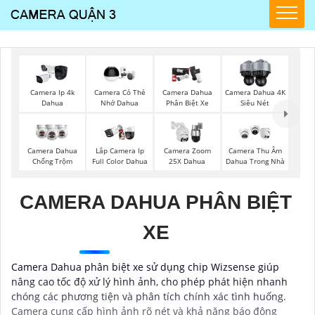
Camera Ip 4k
Camera Có Thẻ
Camera Dahua
Camera Dahua 4K
Dahua
Nhớ Dahua
Phân Biệt Xe
Siêu Nét
Camera Dahua
Lắp Camera Ip
Camera Zoom
Camera Thu Âm
Chống Trộm
Full Color Dahua
25X Dahua
Dahua Trong Nhà
CAMERA DAHUA PHÂN BIỆT
XE
Camera Dahua phân biệt xe sử dụng chip Wizsense giúp
nâng cao tốc độ xử lý hình ảnh, cho phép phát hiện nhanh
chóng các phương tiện và phân tích chính xác tình huống.
Camera cung cấp hình ảnh rõ nét và khả năng báo động