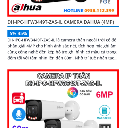
DH-IPC-HFW3449T-ZAS-IL CAMERA DAHUA (4MP)
5%-35%
DH-IPC-HFW3449T-ZAS-IL là camera thân ngoài trời có độ
phân giải 4MP cho hình ảnh sắc nét, tích hợp mic ghi âm
cùng công nghệ đèn kép hỗ trợ ghi hình có màu cả trong
đêm tối với tầm nhìn lên đến 60m. Nhờ trí tuệ nhân tạo
AI, camera có khả năng phân biệt chính xác người và
phương tiện giảm thiểu cảnh báo giả nâng cao hiệu quả
an ninh hỗ trợ khe cắm thẻ nhớ 512GB, chuẩn chống
nước IP67