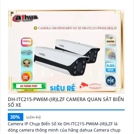
người phương tiện, đảm bảo an ninh hiệu quả. Đối với
nhu cầu quan sát an ninh ngoài trời thì camera Dahua
DH-IPC-WL46A chính là sự lựa chọn vô cùng phù
hợpCamera an ninh không dây DH-IPC-WL46A là lựa chọn
lý tưởng để bảo vệ ngôi nhà hoặc văn phòng của bạn
DH-ITC215-PW6M-(IR)LZF CAMERA QUAN SÁT BIỂN
SỐ XE
30%
Liên hệ
Camera IP Chụp Biển Số Xe DH-ITC215-PW6M-(IR)LZF là
dòng camera thông minh của hãng dahua Camera chụp