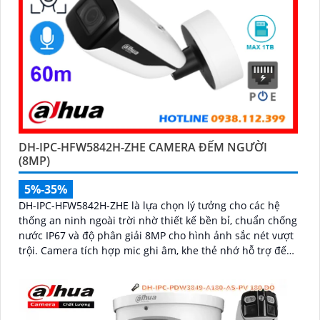
DH-IPC-HFW5842H-ZHE CAMERA ĐẾM NGƯỜI
(8MP)
5%-35%
DH-IPC-HFW5842H-ZHE là lựa chọn lý tưởng cho các hệ
thống an ninh ngoài trời nhờ thiết kế bền bỉ, chuẩn chống
nước IP67 và độ phân giải 8MP cho hình ảnh sắc nét vượt
trội. Camera tích hợp mic ghi âm, khe thẻ nhớ hỗ trợ đến
1TB, hồng ngoại tầm xa 60m và kết nối PoE giúp lắp đặt dễ
dàng, tiết kiệm chi phí