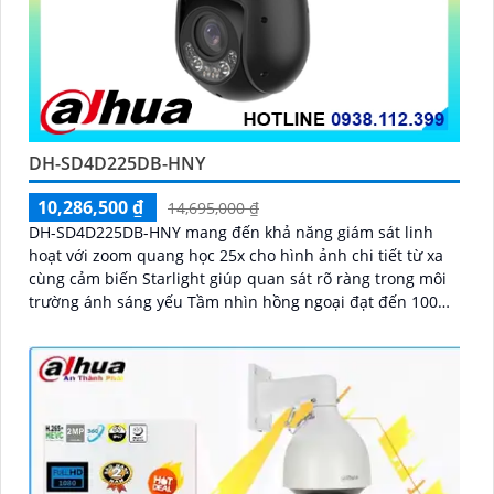
DH-SD4D225DB-HNY
10,286,500 ₫
14,695,000 ₫
DH-SD4D225DB-HNY mang đến khả năng giám sát linh
hoạt với zoom quang học 25x cho hình ảnh chi tiết từ xa
cùng cảm biến Starlight giúp quan sát rõ ràng trong môi
trường ánh sáng yếu Tầm nhìn hồng ngoại đạt đến 100m
và đèn ánh sáng ấm 50m giúp hình ảnh ban đêm luôn
sắc nét Camera hỗ trợ chống nước IP67 cùng tốc độ
khung hình 30fps@1080p ổn định