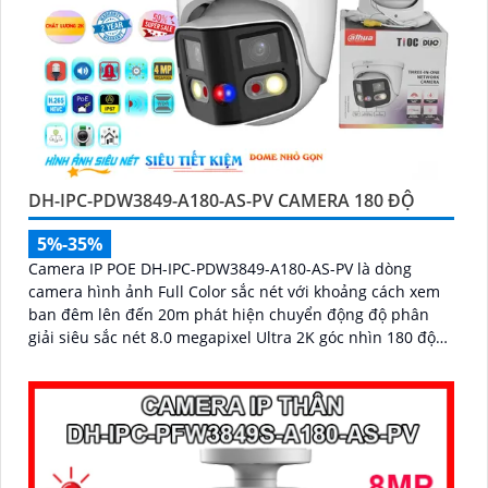
DH-IPC-PDW3849-A180-AS-PV CAMERA 180 ĐỘ
5%-35%
Camera IP POE DH-IPC-PDW3849-A180-AS-PV là dòng
camera hình ảnh Full Color sắc nét với khoảng cách xem
ban đêm lên đến 20m phát hiện chuyển động độ phân
giải siêu sắc nét 8.0 megapixel Ultra 2K góc nhìn 180 độ
giám sát chi tiết nhỏ kết nối qua công nghệ IP POE kỹ
thuật số