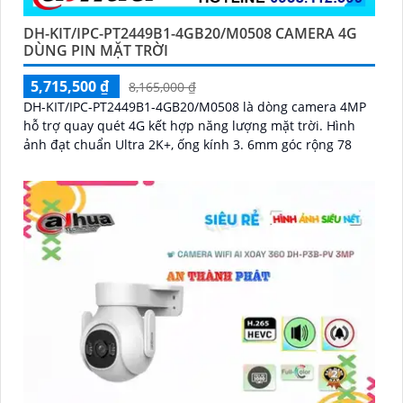
DH-KIT/IPC-PT2449B1-4GB20/M0508 CAMERA 4G
DÙNG PIN MẶT TRỜI
5,715,500 ₫
8,165,000 ₫
DH-KIT/IPC-PT2449B1-4GB20/M0508 là dòng camera 4MP
hỗ trợ quay quét 4G kết hợp năng lượng mặt trời. Hình
ảnh đạt chuẩn Ultra 2K+, ống kính 3. 6mm góc rộng 78