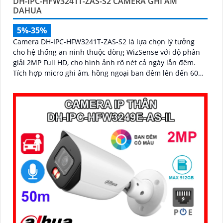
DH-IPC-HFW3241T-ZAS-S2 CAMERA GHI ÂM
DAHUA
5%-35%
Camera DH-IPC-HFW3241T-ZAS-S2 là lựa chọn lý tưởng
cho hệ thống an ninh thuộc dòng WizSense với độ phân
giải 2MP Full HD, cho hình ảnh rõ nét cả ngày lẫn đêm.
Tích hợp micro ghi âm, hồng ngoại ban đêm lên đến 60m
và công nghệ AI thông minh giúp phân biệt người và xe
chính xác, nâng cao hiệu quả giám sát