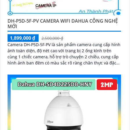
DH-P5D-5F-PV CAMERA WIFI DAHUA CÔNG NGHỆ
MỚI
1,899,000 ₫
2,500,000 ₫
Camera DH-P5D-5F-PV là sản phẩm camera cung cấp hình
ảnh toàn diện, độ nét cao với trang bị 2 ống kính trên
cùng 1 chiếc camera, hỗ trợ trò chuyện 2 chiều, cung cấp
hình ảnh ban đêm có màu sắc rõ ràng chân thực và đặc
biệt là công nghệ AI phát hiện người phương tiện chính
xác, đảm bảo an ninh hiệu quảDòng camera quan sát DH-
P5D-5F-PV với chức năng đàm thoại 2 chiều và khả năng
theo dõi chuyển động trả nghiệm tốt. Sản phẩm không
dây, tiện lợi trong lắp đặt và sử dụng