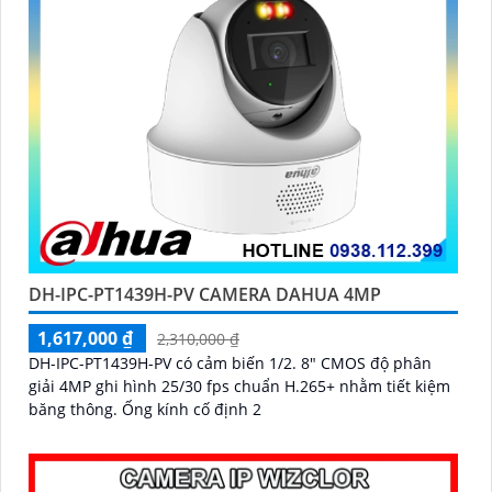
DH-IPC-PT1439H-PV CAMERA DAHUA 4MP
1,617,000 ₫
2,310,000 ₫
DH-IPC-PT1439H-PV có cảm biến 1/2. 8″ CMOS độ phân
giải 4MP ghi hình 25/30 fps chuẩn H.265+ nhằm tiết kiệm
băng thông. Ống kính cố định 2