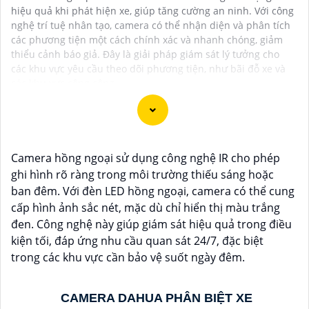
hiệu quả khi phát hiện xe, giúp tăng cường an ninh. Với công
nghệ trí tuệ nhân tạo, camera có thể nhận diện và phân tích
các phương tiện một cách chính xác và nhanh chóng, giảm
thiểu cảnh báo giả. Đây là giải pháp giám sát lý tưởng cho
các khu vực yêu cầu theo dõi phương tiện, như bãi đỗ xe và
các khu vực công cộng.
Dạ chắc chắn, đây là tư vấn của tôi về Camera Dahua
Camera hồng ngoại sử dụng công nghệ IR cho phép
chính hãng giá rẻ và chất lượng:
ghi hình rõ ràng trong môi trường thiếu sáng hoặc
1:
Camera Dahua là một thương hiệu nổi tiếng về sản
ban đêm. Với đèn LED hồng ngoại, camera có thể cung
phẩm an ninh và giám sát.⚒
2:
Để Hoàn toàn tin cậy
cấp hình ảnh sắc nét, mặc dù chỉ hiển thị màu trắng
mua Camera Dahua chính hãng, bạn nên mua từ các
đen. Công nghệ này giúp giám sát hiệu quả trong điều
cửa hàng uy tín hoặc các đại lý chính thức của
kiện tối, đáp ứng nhu cầu quan sát 24/7, đặc biệt
Dahua.☄️
3:
Mức giá của Camera Dahua có thể thay
trong các khu vực cần bảo vệ suốt ngày đêm.
đổi tùy vào model và chức năng của camera. Bạn nên
tìm hiểu kỹ trước khi đầu tư.🎖️
4:
Chất lượng của
CAMERA DAHUA PHÂN BIỆT XE
Camera Dahua được đánh giá cao với độ phân giải