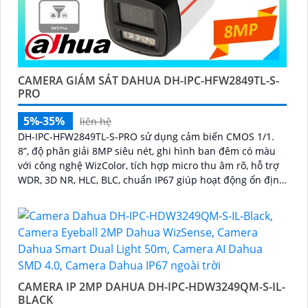
CAMERA GIÁM SÁT DAHUA DH-IPC-HFW2849TL-S-
PRO
5%-35%
liên hệ
DH-IPC-HFW2849TL-S-PRO sử dụng cảm biến CMOS 1/1.
8”, độ phân giải 8MP siêu nét, ghi hình ban đêm có màu
với công nghệ WizColor, tích hợp micro thu âm rõ, hỗ trợ
WDR, 3D NR, HLC, BLC, chuẩn IP67 giúp hoạt động ổn định
ngoài trời trong mọi điều kiện thời tiết
CAMERA IP 2MP DAHUA DH-IPC-HDW3249QM-S-IL-
BLACK