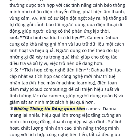
thường được tích hợp với các tính năng cảnh báo thông
minh như nhận diện chuyển động, phát hiện âm thanh,
vùng cấm, v.v. Khi có sự kiện đột ngột xảy ra, hệ thống sẽ
tự động gửi cảnh báo tới người dùng qua điện thoại di
động, giúp người dùng có thể phản ứng kịp thời.
📣
4:
**Ghi hình và lưu trữ dữ liệu**: Camera Dahua
cung cấp khả năng ghi hình và lưu trữ dữ liệu một cách
linh hoạt và hiệu quả. Người dùng có thể theo dõi lại
những gì đã xảy ra trong quá khứ, giúp cho công tác
điều tra và xử lý vụ việc trở nên dễ dàng hơn.
☄️
5:
**Tích hợp công nghệ tiên tiến**: Dahua liên tục
cập nhật và tích hợp các công nghệ mới như trí tuệ
nhân tạo (AI), học máy (machine learning), điện toán
đám mây (cloud computing) để cải thiện hiệu suất và
tính tương tác của camera, giúp người dùng quản lý và
giám sát an ninh một cách hiệu quả hơn.
🔖
Những Thông tin Đáng quan tâm
camera Dahua
mang lại nhiều hiệu quả lớn trong việc tăng cường an
ninh cho cộng đồng, doanh nghiệp và gia đình. Sự linh
hoạt, chất lượng hình ảnh cao, tính năng thông minh
cùng với tích hợp công nghệ tiên tiến, tất cả đều giúp