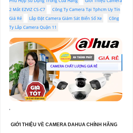
Phù Hợp Sử Dụng Trong Cửa Hàng
Giới Thiệu Camera
2 Mắt EZVIZ CS-C7
Công Ty Camera Tại Tphcm Uy Tín
Giá Rẻ
Lắp Đặt Camera Giám Sát Biển Số Xe
Công
Ty Lắp Camera Quận 11
'
GIỚI THIỆU VỀ CAMERA DAHUA CHÍNH HÃNG