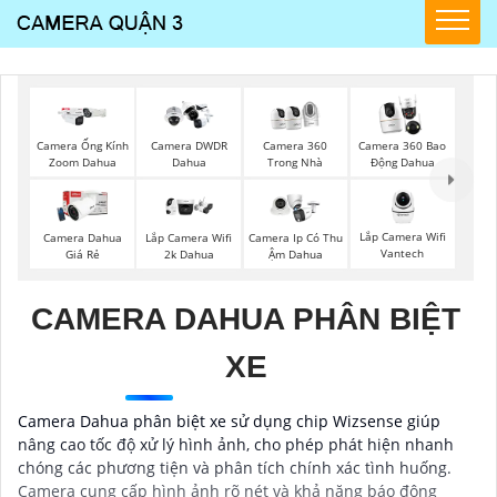
Camera Ống Kính
Camera DWDR
Camera 360
Camera 360 Bao
Zoom Dahua
Dahua
Trong Nhà
Động Dahua
Lắp Camera Wifi
Camera Dahua
Lắp Camera Wifi
Camera Ip Có Thu
Vantech
Giá Rẻ
2k Dahua
Ậm Dahua
CAMERA DAHUA PHÂN BIỆT
XE
Camera Dahua phân biệt xe sử dụng chip Wizsense giúp
nâng cao tốc độ xử lý hình ảnh, cho phép phát hiện nhanh
chóng các phương tiện và phân tích chính xác tình huống.
Camera cung cấp hình ảnh rõ nét và khả năng báo động