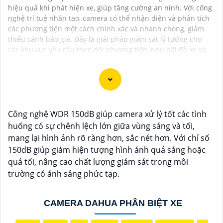
hiệu quả khi phát hiện xe, giúp tăng cường an ninh. Với công
nghệ trí tuệ nhân tạo, camera có thể nhận diện và phân tích
các phương tiện một cách chính xác và nhanh chóng, giảm
thiểu cảnh báo giả. Đây là giải pháp giám sát lý tưởng cho
các khu vực yêu cầu theo dõi phương tiện, như bãi đỗ xe và
các khu vực công cộng.
Dạ chắc chắn, đây là tư vấn của tôi về Camera Dahua
Công nghệ WDR 150dB giúp camera xử lý tốt các tình
chính hãng giá rẻ và chất lượng:
huống có sự chênh lệch lớn giữa vùng sáng và tối,
1:
Camera Dahua là một thương hiệu nổi tiếng về sản
mang lại hình ảnh rõ ràng hơn, sắc nét hơn. Với chỉ số
phẩm an ninh và giám sát.⚒
2:
Để Hoàn toàn tin cậy
150dB giúp giảm hiện tượng hình ảnh quá sáng hoặc
mua Camera Dahua chính hãng, bạn nên mua từ các
quá tối, nâng cao chất lượng giám sát trong môi
cửa hàng uy tín hoặc các đại lý chính thức của
trường có ánh sáng phức tạp.
Dahua.☄️
3:
Mức giá của Camera Dahua có thể thay
đổi tùy vào model và chức năng của camera. Bạn nên
CAMERA DAHUA PHÂN BIỆT XE
tìm hiểu kỹ trước khi đầu tư.🎖️
4:
Chất lượng của
Camera Dahua được đánh giá cao với độ phân giải