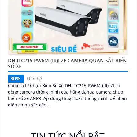
DH-ITC215-PW6M-(IR)LZF CAMERA QUAN SÁT BIỂN
SỐ XE
30%
Liên hệ
Camera IP Chụp Biển Số Xe DH-ITC215-PW6M-(IR)LZF là
dòng camera thông minh của hãng dahua Camera chụp
biển số xe ANPR, Áp dụng thuật toán thông minh để nhận
diện chính xác các...
TIN TỨC NỔI BẬT