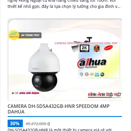
nghệ Hồng Ngoại có khả năng chiếu sáng tới 100m. Với
thiết kế nhỏ gọn, đây là lựa chọn lý tưởng cho gia đình và
căn hộ
CAMERA DH-SD5A432GB-HNR SPEEDOM 4MP
DAHUA
30%
45,372,000 ₫
DH-SD5A432GB-HNR là một thiết bị camera giá rẻ với