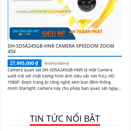
DH-SD5A245GB-HNR CAMERA SPEEDOM ZOOM
45X
27,995,000 ₫
39,992,000 ₫
Camera quan sát DH-SD5A245GB-HNR là một Camera
vượt trội với chất lượng hình ảnh siêu sắc nét FULL HD
1080P. Được trang bị công nghệ xem ban đêm thông
minh Starlight, camera này cho phép bạn quan sát ngay
cả trong điều kiện ánh sáng yếu
TIN TỨC NỔI BẬT