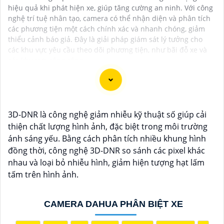
hiệu quả khi phát hiện xe, giúp tăng cường an ninh. Với công
nghệ trí tuệ nhân tạo, camera có thể nhận diện và phân tích
các phương tiện một cách chính xác và nhanh chóng, giảm
thiểu cảnh báo giả. Đây là giải pháp giám sát lý tưởng cho
các khu vực yêu cầu theo dõi phương tiện, như bãi đỗ xe và
các khu vực công cộng.
Dạ chắc chắn, đây là tư vấn của tôi về Camera Dahua
3D-DNR là công nghệ giảm nhiễu kỹ thuật số giúp cải
chính hãng giá rẻ và chất lượng:
thiện chất lượng hình ảnh, đặc biệt trong môi trường
1:
Camera Dahua là một thương hiệu nổi tiếng về sản
ánh sáng yếu. Bằng cách phân tích nhiều khung hình
phẩm an ninh và giám sát.⚒
2:
Để Hoàn toàn tin cậy
đồng thời, công nghệ 3D-DNR so sánh các pixel khác
mua Camera Dahua chính hãng, bạn nên mua từ các
nhau và loại bỏ nhiễu hình, giảm hiện tượng hạt lấm
cửa hàng uy tín hoặc các đại lý chính thức của
tấm trên hình ảnh.
Dahua.☄️
3:
Mức giá của Camera Dahua có thể thay
đổi tùy vào model và chức năng của camera. Bạn nên
CAMERA DAHUA PHÂN BIỆT XE
tìm hiểu kỹ trước khi đầu tư.🎖️
4:
Chất lượng của
Camera Dahua được đánh giá cao với độ phân giải