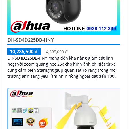
DH-SD4D225DB-HNY
10,286,500 ₫
14,695,000 ₫
DH-SD4D225DB-HNY mang đến khả năng giám sát linh
hoạt với zoom quang học 25x cho hình ảnh chi tiết từ xa
cùng cảm biến Starlight giúp quan sát rõ ràng trong môi
trường ánh sáng yếu Tầm nhìn hồng ngoại đạt đến 100m
và đèn ánh sáng ấm 50m giúp hình ảnh ban đêm luôn
sắc nét Camera hỗ trợ chống nước IP67 cùng tốc độ
khung hình 30fps@1080p ổn định