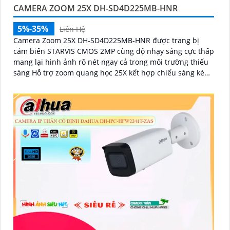
CAMERA ZOOM 25X DH-SD4D225MB-HNR
5%-35%
Liên Hệ
Camera Zoom 25X DH-SD4D225MB-HNR được trang bị
cảm biến STARVIS CMOS 2MP cùng độ nhạy sáng cực thấp
mang lại hình ảnh rõ nét ngay cả trong môi trường thiếu
sáng Hỗ trợ zoom quang học 25X kết hợp chiếu sáng kép
thông minh với tầm xa hồng ngoại 100m và LED ấm 50m
Tính năng quay quét linh hoạt cùng chuẩn chống nước
IP67 giúp quan sát ổn định ngoài trời