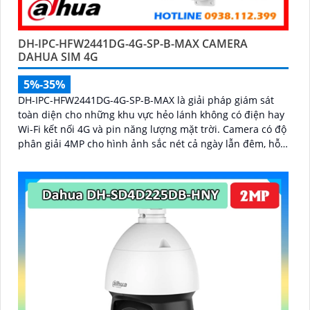
DH-IPC-HFW2441DG-4G-SP-B-MAX CAMERA
DAHUA SIM 4G
5%-35%
DH-IPC-HFW2441DG-4G-SP-B-MAX là giải pháp giám sát
toàn diện cho những khu vực hẻo lánh không có điện hay
Wi-Fi kết nối 4G và pin năng lượng mặt trời. Camera có độ
phân giải 4MP cho hình ảnh sắc nét cả ngày lẫn đêm, hỗ
trợ quan sát có màu ban đêm đến 20m, hồng ngoại 30m
và đàm thoại hai chiều