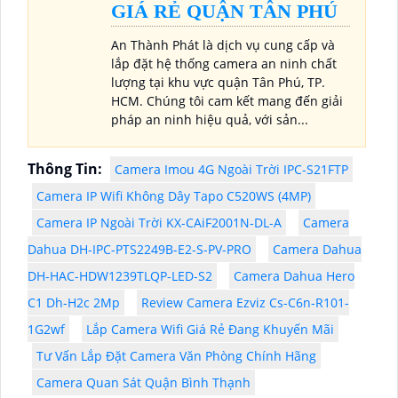
GIÁ RẺ QUẬN TÂN PHÚ
An Thành Phát là dịch vụ cung cấp và
lắp đặt hệ thống camera an ninh chất
lượng tại khu vực quận Tân Phú, TP.
HCM. Chúng tôi cam kết mang đến giải
pháp an ninh hiệu quả, với sản...
Thông Tin:
Camera Imou 4G Ngoài Trời IPC-S21FTP
Camera IP Wifi Không Dây Tapo C520WS (4MP)
Camera IP Ngoài Trời KX-CAiF2001N-DL-A
Camera
Dahua DH-IPC-PTS2249B-E2-S-PV-PRO
Camera Dahua
DH-HAC-HDW1239TLQP-LED-S2
Camera Dahua Hero
C1 Dh-H2c 2Mp
Review Camera Ezviz Cs-C6n-R101-
1G2wf
Lắp Camera Wifi Giá Rẻ Đang Khuyến Mãi
Tư Vấn Lắp Đặt Camera Văn Phòng Chính Hãng
Camera Quan Sát Quận Bình Thạnh