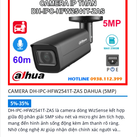
CAMERA DH-IPC-HFW2541T-ZAS DAHUA (5MP)
5%-35%
DH-IPC-HFW2541T-ZAS là camera dòng WizSense kết hợp
giữa độ phân giải 5MP siêu nét và micro ghi âm tích hợp,
mang đến hình ảnh sống động kèm âm thanh rõ ràng.
Nhờ công nghệ AI giúp nhận diện chính xác người và
phương tiện, giảm thiểu cảnh báo sai, tối ưu hiệu quả an