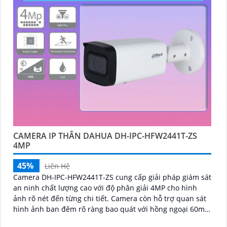
CAMERA IP THÂN DAHUA DH-IPC-HFW2441T-ZS
4MP
45%
Liên Hệ
Camera DH-IPC-HFW2441T-ZS cung cấp giải pháp giám sát
an ninh chất lượng cao với độ phân giải 4MP cho hình
ảnh rõ nét đến từng chi tiết. Camera còn hỗ trợ quan sát
hình ảnh ban đêm rõ ràng bao quát với hồng ngoại 60m,
trang bị tính năng phát hiện thông minh như phát hiện