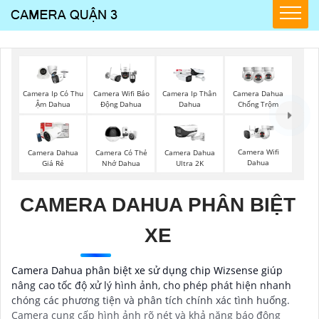
Camera Ip Có Thu
Camera Wifi Báo
Camera Ip Thân
Camera Dahua
Ậm Dahua
Động Dahua
Dahua
Chống Trộm
Camera Wifi
Camera Dahua
Camera Có Thẻ
Camera Dahua
Dahua
Giá Rẻ
Nhớ Dahua
Ultra 2K
CAMERA DAHUA PHÂN BIỆT
XE
Camera Dahua phân biệt xe sử dụng chip Wizsense giúp
nâng cao tốc độ xử lý hình ảnh, cho phép phát hiện nhanh
chóng các phương tiện và phân tích chính xác tình huống.
Camera cung cấp hình ảnh rõ nét và khả năng báo động