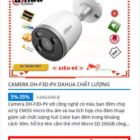
CAMERA DH-F3D-PV DAHUA CHẤT LƯỢNG
5%-35%
1,042,000 ₫
Camera DH-F3D-PV với công nghệ có màu ban đêm chip
xử lý CMOS micro thu âm và loa tích hợp cho đàm thoại
giám sát chất lượng Full Color ban đêm trong khoảng
cách 30m. hổ trợ khe cắm thẻ nhớ Micro SD 256GB công
nghệ IP Wifi kết nối dễ dàng