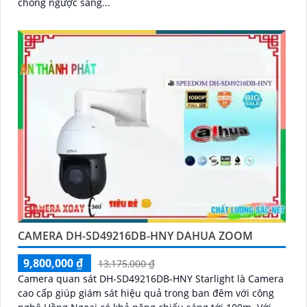
chống ngược sáng...
CAMERA DH-SD49216DB-HNY DAHUA ZOOM
9,800,000 ₫
13,175,000 ₫
Camera quan sát DH-SD49216DB-HNY Starlight là Camera
cao cấp giúp giám sát hiệu quả trong ban đêm với công