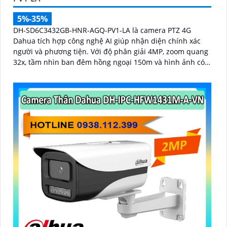
5%-35%
DH-SD6C3432GB-HNR-AGQ-PV1-LA là camera PTZ 4G
Dahua tích hợp công nghệ AI giúp nhận diện chính xác
người và phương tiện. Với độ phân giải 4MP, zoom quang
32x, tầm nhìn ban đêm hồng ngoại 150m và hình ảnh có
màu trong khoảng cách 50m, camera đảm bảo quan sát
rõ nét 24/7