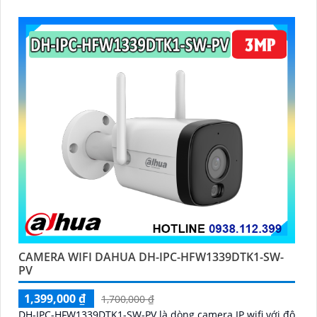
tính năng bảo vệ an ninh cực kỳ hiệu quả đó là SMD 4
CAMERA WIFI DAHUA DH-IPC-HFW1339DTK1-SW-
PV
1,399,000 ₫
1,700,000 ₫
DH-IPC-HFW1339DTK1-SW-PV là dòng camera IP wifi với độ