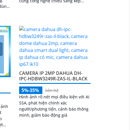
cùng công nghệ chiếu sáng kép
 dùng
thông minh, hỗ trợ quan sát ban
t
đêm 50m với hồng...
CAMERA IP 2MP DAHUA DH-
IPC-HDBW3249R-ZAS-IL-BLACK
5%-35%
liên hệ
Hình ảnh rõ nét mọi điều kiện với AI
SSA, phát hiện chính xác
h ảnh
người/phương tiện, cảnh báo thông
t
minh, giảm báo động giả
o
ợt