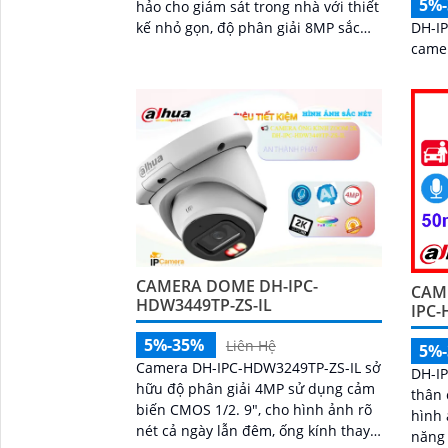
5%
hảo cho giám sát trong nhà với thiết
kế nhỏ gọn, độ phân giải 8MP sắc
DH-IP
nét, kết hợp hồng ngoại 50m và đèn
camer
trợ sáng thông minh giúp quan sát
rõ cả ngày lẫn đêm. Camera được
tích hợp micro ghi âm, khe thẻ nhớ
lên đến 512GB và công nghệ phân
biệt người và phương tiện, nâng cao
độ chính xác trong cảnh báo, hỗ trợ
POE tiện lợi
CAMERA DOME DH-IPC-
CAM
HDW3449TP-ZS-IL
IPC-
5%-35%
Liên Hệ
5%
Camera DH-IPC-HDW3249TP-ZS-IL sở
DH-I
hữu độ phân giải 4MP sử dụng cảm
thân
biến CMOS 1/2. 9", cho hình ảnh rõ
hình 
nét cả ngày lẫn đêm, ống kính thay
năng 