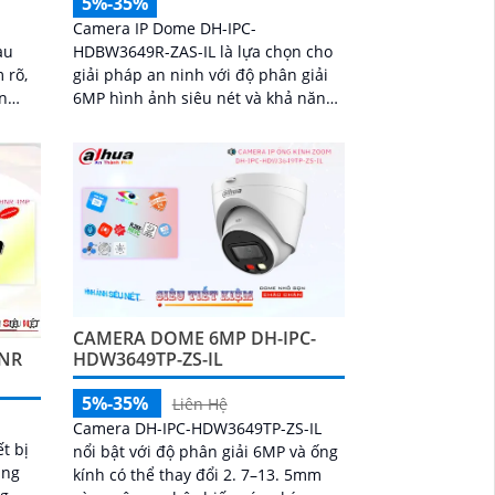
5%-35%
Camera IP Dome DH-IPC-
HDBW3649R-ZAS-IL là lựa chọn cho
àu
giải pháp an ninh với độ phân giải
 rõ,
6MP hình ảnh siêu nét và khả năng
ển
quan sát ban đêm có màu nhờ hồng
ngoại 50m kết hợp đèn trợ sáng
thông minh. Tích hợp micro thu âm,
khe cắm thẻ nhớ lên đến 512GB và
công nghệ AI phát hiện chính xác
người và xe, camera đáp ứng tối đa
nhu cầu giám sát chuyên nghiệp hỗ
trợ PoE giúp lắp đặt dễ dàng
CAMERA DOME 6MP DH-IPC-
HDW3649TP-ZS-IL
HNR
5%-35%
Liên Hệ
Camera DH-IPC-HDW3649TP-ZS-IL
t bị
nổi bật với độ phân giải 6MP và ống
ăng
kính có thể thay đổi 2. 7–13. 5mm