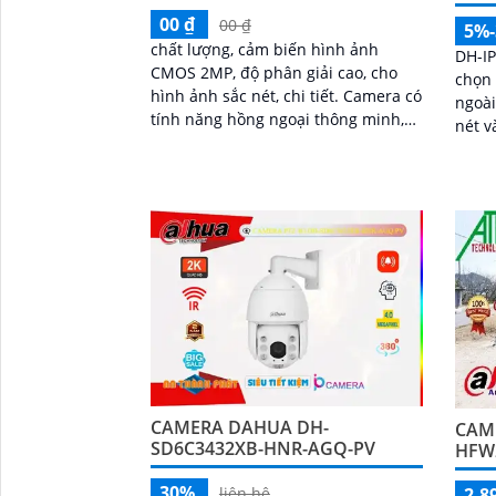
00 ₫
00 ₫
5%
chất lượng, cảm biến hình ảnh
DH-I
CMOS 2MP, độ phân giải cao, cho
chọn 
hình ảnh sắc nét, chi tiết. Camera có
ngoài
tính năng hồng ngoại thông minh,
nét v
cho phép quan sát ban đêm tới 50m
cho hì
mà không bị mờ hay mất đậm
trí t
chính
trợ đ
linh 
512G
CAMERA DAHUA DH-
CAM
SD6C3432XB-HNR-AGQ-PV
HFW2
30%
2,8
liên hệ