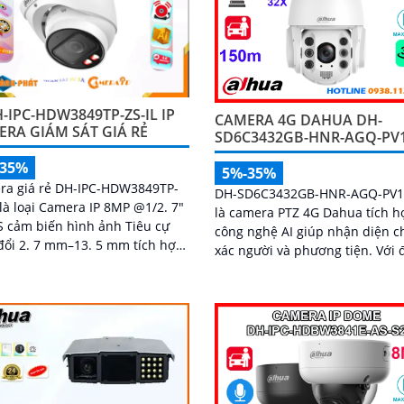
-IPC-HDW3849TP-ZS-IL IP
CAMERA 4G DAHUA DH-
RA GIÁM SÁT GIÁ RẺ
SD6C3432GB-HNR-AGQ-PV
-35%
5%-35%
ra giá rẻ DH-IPC-HDW3849TP-
DH-SD6C3432GB-HNR-AGQ-PV1
 là loại Camera IP 8MP @1/2. 7"
là camera PTZ 4G Dahua tích h
 cảm biến hình ảnh Tiêu cự
công nghệ AI giúp nhận diện c
đổi 2. 7 mm–13. 5 mm tích hợp
xác người và phương tiện. Với độ
 năng Thu âm phát hiện
phân giải 4MP, zoom quang 32
n động thông...
nhìn ban đêm hồng ngoại 150
hình ảnh có màu trong khoảng
50m, camera đảm bảo quan sát
nét 24/7