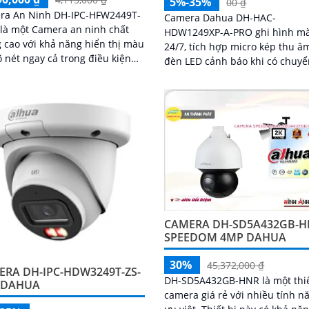
5%-35%
00 ₫
ra An Ninh DH-IPC-HFW2449T-
Camera Dahua DH-HAC-
 là một Camera an ninh chất
HDW1249XP-A-PRO ghi hình m
 cao với khả năng hiển thị màu
24/7, tích hợp micro kép thu âm
õ nét ngay cả trong điều kiện
đèn LED cảnh báo khi có chuy
ếu. Ấn tượng ơn với
động. Chuẩn IP67 chống nước, hoạt
 thông...
động bền ngoài trời
CAMERA DH-SD5A432GB-
SPEEDOM 4MP DAHUA
30%
45,372,000 ₫
ERA DH-IPC-HDW3249T-ZS-
DH-SD5A432GB-HNR là một thiế
L DAHUA
camera giá rẻ với nhiều tính n