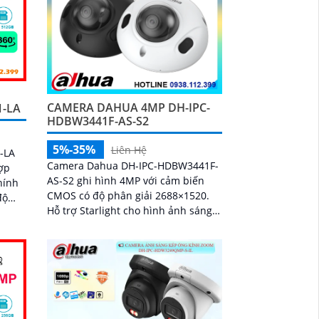
CAMERA DAHUA 4MP DH-IPC-
1-LA
HDBW3441F-AS-S2
5%-35%
Liên Hệ
-LA
Camera Dahua DH-IPC-HDBW3441F-
ợp
AS-S2 ghi hình 4MP với cảm biến
hính
CMOS có độ phân giải 2688×1520.
Hỗ trợ Starlight cho hình ảnh sáng
x, tầm
rõ khi ánh sáng yếu. Ống kính cố
m và
định 3
 cách
 rõ