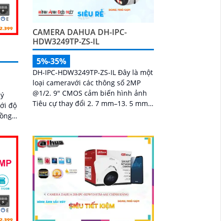
CAMERA DAHUA DH-IPC-
HDW3249TP-ZS-IL
5%-35%
DH-IPC-HDW3249TP-ZS-IL Đây là một
loại cameravới các thông số 2MP
@1/2. 9" CMOS cảm biến hình ảnh
lý
Tiêu cự thay đổi 2. 7 mm–13. 5 mm
ới độ
trang bị nhận dạng người chống
hồng
ngược sáng DWDR...
hi âm
n
 của
 chính