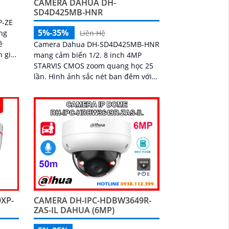
CAMERA DAHUA DH-
SD4D425MB-HNR
P-ZE
5%-35%
Liên Hệ
ng
ề
Camera Dahua DH-SD4D425MB-HNR
mang cảm biến 1/2. 8 inch 4MP
 sát
STARVIS CMOS zoom quang học 25
chi
lần. Hình ảnh sắc nét ban đêm với
Starlight tầm hồng ngoại 100 mét
ánh sáng ấm 50 mét
CAMERA DH-IPC-HDBW3649R-
XP-
ZAS-IL DAHUA (6MP)