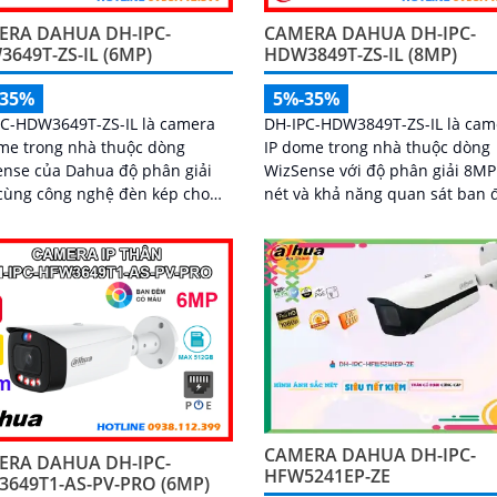
ERA DAHUA DH-IPC-
CAMERA DAHUA DH-IPC-
649T-ZS-IL (6MP)
HDW3849T-ZS-IL (8MP)
-35%
5%-35%
PC-HDW3649T-ZS-IL là camera
DH-IPC-HDW3849T-ZS-IL là cam
me trong nhà thuộc dòng
IP dome trong nhà thuộc dòng
nse của Dahua độ phân giải
WizSense với độ phân giải 8MP
cùng công nghệ đèn kép cho
nét và khả năng quan sát ban
ảnh màu sắc rõ nét cả trong
có màu 40m nhờ đèn kép thôn
ối đến 40m và hồng ngoại xa
minh. Tích hợp công nghệ AI,
,
camera phát hiện chính xác ng
ắm thẻ nhớ lên đến 512GB và
và phương tiện, kết hợp micro 
ăng phát hiện chính xác người
âm và khe thẻ nhớ hỗ trợ đến
ương tiện, nâng cao hiệu quả
512GB đảm bảo lưu trữ linh ho
sát an ninh hỗ trợ PoE và giá
chi tiết, hỗ trợ PoE tiện lợi đây l
ệu quả
pháp giám sát an ninh hiệu qu
CAMERA DAHUA DH-IPC-
ERA DAHUA DH-IPC-
HFW5241EP-ZE
649T1-AS-PV-PRO (6MP)