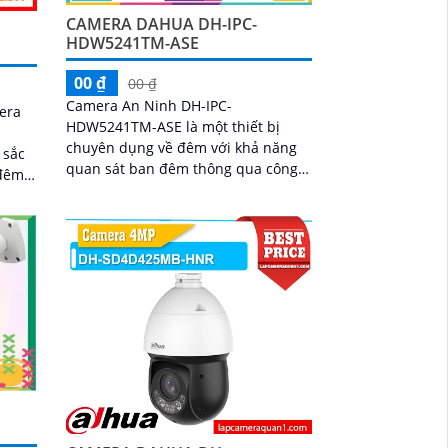
CAMERA DAHUA DH-IPC-
HDW5241TM-ASE
00 ₫
00 ₫
Camera An Ninh DH-IPC-
era
HDW5241TM-ASE là một thiết bị
chuyên dụng về đêm với khả năng
 sắc
quan sát ban đêm thông qua công
 đêm
nghệ Hồng Ngoại 50m Ngoài ra,
g
camera còn có khả năng hiển thị...
ười
ghi
ạt và
à giải
ả