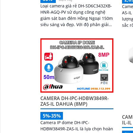
Loại camera giá rẻ DH-SD6C3432XB-
Came
HNR-AGQ-PV sử dụng công nghệ
AS-IL
giám sát ban đêm Hồng Ngoại 150m
lượng
siêu sáng và đẹp. Với độ phân giải
sắc r
Ultra 2k, camera cho chất lượng
ánh sáng y
hình ảnh rõ nét
những
CAMERA DH-IPC-HDBW3849R-
ZAS-IL DAHUA (8MP)
5%-35%
CAM
IL-I
Camera IP dome DH-IPC-
HDBW3849R-ZAS-IL là lựa chọn hoàn