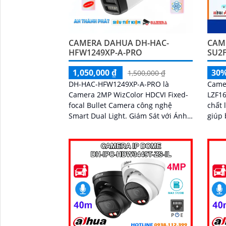
CAMERA DAHUA DH-HAC-
CAM
HFW1249XP-A-PRO
SU2F
1,050,000 ₫
30
1,500,000 ₫
DH-HAC-HFW1249XP-A-PRO là
Came
Camera 2MP WizColor HDCVI Fixed-
LZF16
focal Bullet Camera công nghệ
chất 
Smart Dual Light. Giám Sát với Ánh
giúp 
Sáng Kép 30m hồng ngoại và đèn
công 
chiếu sáng HD Anlog mặt trước
thể x
bằng kim loại + phần thân bằng
sắc 
nhựa + Giá đỡ bằng kim loại