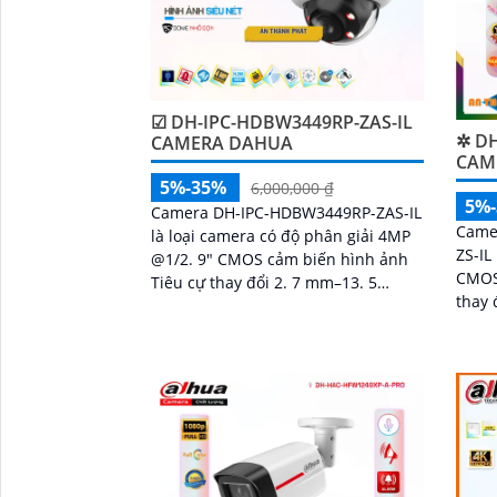
☑ DH-IPC-HDBW3449RP-ZAS-IL
✲ DH
CAMERA DAHUA
CAME
5%-35%
6,000,000 ₫
5%
Camera DH-IPC-HDBW3449RP-ZAS-IL
Came
là loại camera có độ phân giải 4MP
ZS-IL
@1/2. 9" CMOS cảm biến hình ảnh
CMOS
Tiêu cự thay đổi 2. 7 mm–13. 5
thay 
mmánh sáng kép cho chất lượng
'
chức
hình ảnh tốt ban đêm
chuyể