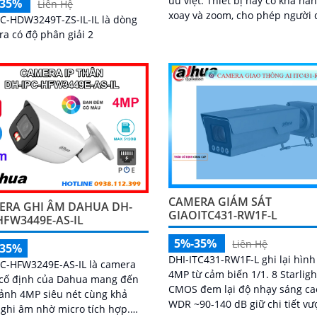
ưu việt. Thiết bị này có khả năng
-35%
Liên Hệ
xoay và zoom, cho phép người
C-HDW3249T-ZS-IL-IL là dòng
giám sát các vùng mục tiêu mộ
a có độ phân giải 2
cách linh hoạt
CAMERA GIÁM SÁT
ERA GHI ÂM DAHUA DH-
GIAOITC431-RW1F-L
HFW3449E-AS-IL
5%-35%
Liên Hệ
-35%
DHI-ITC431-RW1F-L ghi lại hìn
PC-HFW3249E-AS-IL là camera
4MP từ cảm biến 1/1. 8 Starligh
 cố định của Dahua mang đến
CMOS đem lại độ nhạy sáng ca
ảnh 4MP siêu nét cùng khả
WDR ~90-140 dB giữ chi tiết vư
ghi âm nhờ micro tích hợp.