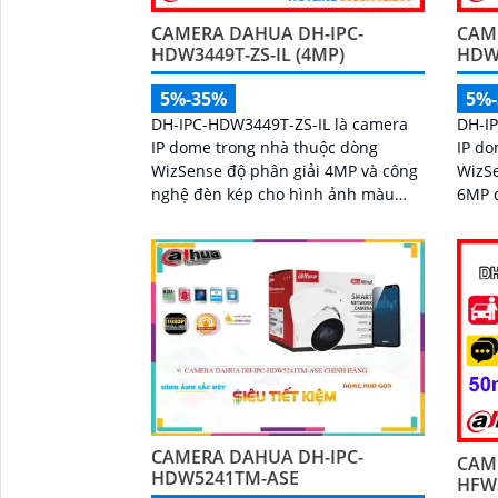
CAMERA DAHUA DH-IPC-
CAM
HDW3449T-ZS-IL (4MP)
HDW3
5%-35%
5%
DH-IPC-HDW3449T-ZS-IL là camera
DH-I
IP dome trong nhà thuộc dòng
IP do
WizSense độ phân giải 4MP và công
WizSe
nghệ đèn kép cho hình ảnh màu
6MP 
sống động tầm nhìn ban đêm lên
hình 
đến 50m. Tích hợp mic ghi âm, khe
đêm t
cắm thẻ nhớ 512GB, hỗ trợ POE
50m. Camera tích hợp micro ghi âm
cùng khả năng nhận diện chính xác
khe c
người và phương tiện, camera mang
khả n
đến giải pháp giám sát an ninh
và ph
thông minh, hiệu quả phù hợp lắp
giám 
đặt tại gia đình, văn phòng
rẻ hi
CAMERA DAHUA DH-IPC-
CAM
HDW5241TM-ASE
HFW3