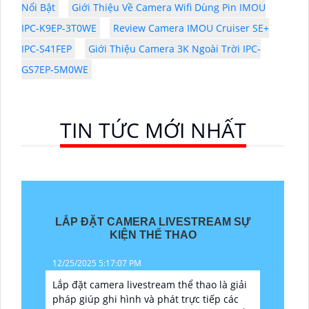
Nổi Bật
Giới Thiệu Về Camera Wifi Dùng Pin IMOU
IPC-K9EP-3T0WE
Review Camera IMOU Cruiser SE+
IPC-S41FEP
Giới Thiệu Camera 3K Ngoài Trời IPC-
GS7EP-5M0WE
TIN TỨC MỚI NHẤT
LẮP ĐẶT CAMERA LIVESTREAM SỰ
KIỆN THỂ THAO
12/25/2025 5:17:07 PM
Lắp đặt camera livestream thể thao là giải
pháp giúp ghi hình và phát trực tiếp các