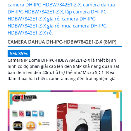
CAMERA DAHUA DH-IPC-HDBW7842E1-Z-X (8MP)
5%-35%
Camera IP Dome DH-IPC-HDBW7842E1-Z-X là thiết bị an
ninh có độ phân giải cao lên đến 8MP khả năng quan sát
ban đêm lên đến 40m, hỗ trợ thẻ nhớ Micro SD 1TB và
đàm thoại hai chiều, camera mang đến trải nghiệm giám
sát toàn diện. Đặc biệt, các tính năng AI thông minh như
nhận diện khuôn mặt và đếm người giúp nâng cao hiệu
quả quản lý và an ninh cho mọi không gian trong nhà