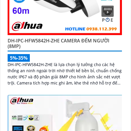
DH-IPC-HFW5842H-ZHE CAMERA ĐẾM NGƯỜI
(8MP)
5%-35%
DH-IPC-HFW5842H-ZHE là lựa chọn lý tưởng cho các hệ
thống an ninh ngoài trời nhờ thiết kế bền bỉ, chuẩn chống
nước IP67 và độ phân giải 8MP cho hình ảnh sắc nét vượt
trội. Camera tích hợp mic ghi âm, khe thẻ nhớ hỗ trợ đến
1TB, hồng ngoại tầm xa 60m và kết nối PoE giúp lắp đặt dễ
dàng, tiết kiệm chi phí