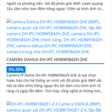
người và phương tiện. Với độ phân giải 4MP, zoom quang
32x, tầm nhìn ban đêm hồng ngoại 150m và hình ảnh có
màu trong khoảng cách 50m, camera đảm bảo quan sát
rõ nét 24/7
CAMERA DAHUA DH-IPC-HDBW5842H-ZHE
5%-35%
Camera IP Dome DH-IPC-HDBW5842H-ZHE là lựa chọn
hoàn hảo cho hệ thống an ninh với độ phân giải 8MP sắc
nét và tầm nhìn hồng ngoại lên tới 40m cho hình ảnh rõ
ràng cả ngày lẫn đêm. Tích hợp công nghệ AI thông minh
giúp phân biệt chuyển động giữa người và phương tiện,
hạn chế cảnh báo sai, đi kèm khe cắm thẻ nhớ 256GB lưu
trữ lâu dài, hỗ trợ POE tiện lợi và mức giá phải chăng