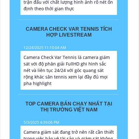
trận đấu với chất lượng hình ảnh rõ nét ổn
định theo thời gian thực
CAMERA CHECK VAR TENNIS TÍCH
HỢP LIVESTREAM
12/24/2025 11:10:04 AM
Camera Check Var Tennis là camera giám
sát với độ phân giải FullHD ghi hình sắc
nét và liên tục 24/24 với góc quang sát
rộng khác sân tennis xem lại đầy đủ mọi
pha highlight
TOP CAMERA BÁN CHẠY NHẤT TẠI
THỊ TRƯỜNG VIỆT NAM
5/3/2025 4:39:06 PM
Camera giám sát đang trở nên rất cần thiết
trong việc bảo vệ tài sản và giám sát không