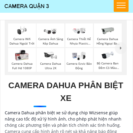
Camera Wifi
Camera Ánh Sáng
Camera Thiết Kế
Camera Dahua
Dahua Ngoài Trời
Kép Dahua
Nhựa Plastic
Hồng Ngoại Ban
Dahua
Đêm
Bộ Camera Ban
Camera Dahua
Camera Dahua
Camera Ezviz Báo
Đêm Có Màu
Full Hd 1080P
Ultra 2K
Động
Kbvision
CAMERA DAHUA PHÂN BIỆT
XE
Camera Dahua phân biệt xe sử dụng chip Wizsense giúp
nâng cao tốc độ xử lý hình ảnh, cho phép phát hiện nhanh
chóng các phương tiện và phân tích chính xác tình huống.
Camera cung cấp hình ảnh rõ nét và khả năng báo động