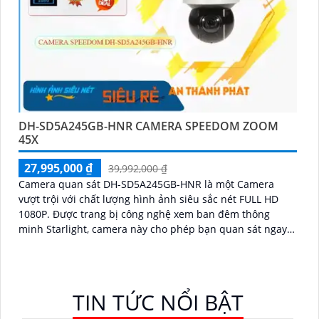
DH-SD5A245GB-HNR CAMERA SPEEDOM ZOOM
45X
27,995,000 ₫
39,992,000 ₫
Camera quan sát DH-SD5A245GB-HNR là một Camera
vượt trội với chất lượng hình ảnh siêu sắc nét FULL HD
1080P. Được trang bị công nghệ xem ban đêm thông
minh Starlight, camera này cho phép bạn quan sát ngay
cả trong điều kiện ánh sáng yếu
TIN TỨC NỔI BẬT