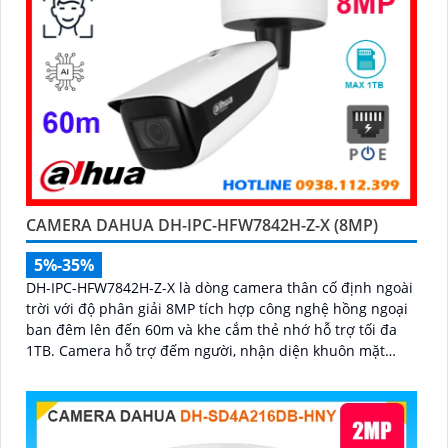
CAMERA DAHUA DH-IPC-HFW7842H-Z-X (8MP)
5%-35%
DH-IPC-HFW7842H-Z-X là dòng camera thân cố định ngoài
trời với độ phân giải 8MP tích hợp công nghệ hồng ngoại
ban đêm lên đến 60m và khe cắm thẻ nhớ hỗ trợ tối đa
1TB. Camera hỗ trợ đếm người, nhận diện khuôn mặt
thông minh, chuẩn nén POE, đạt tiêu chuẩn chống nước
IP67, phù hợp cho các khu vực giám sát ngoài trời, hỗ trợ
tính năng quản lý chỗ đỗ xe hiệu quả cho các bãi giữ xe