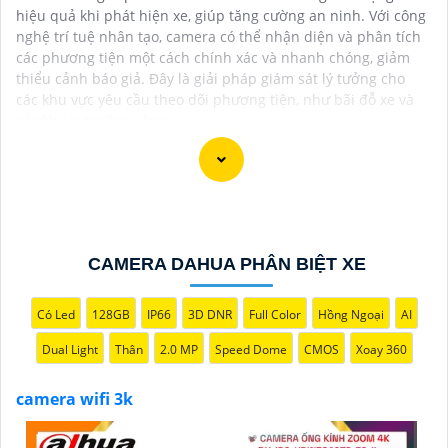
hiệu quả khi phát hiện xe, giúp tăng cường an ninh. Với công
nghệ trí tuệ nhân tạo, camera có thể nhận diện và phân tích
các phương tiện một cách chính xác và nhanh chóng, giảm
thiểu cảnh báo giả. Đây là giải pháp giám sát lý tưởng cho
các khu vực yêu cầu theo dõi phương tiện, như bãi đỗ xe và
các khu vực công cộng.
CAMERA DAHUA PHÂN BIỆT XE
Có Led
128GB
IP66
3D DNR
Full Color
Hồng Ngoại
AI
'
Dual Light
Thân
2.0 MP
Speed Dome
CMOS
Xoay 360
camera wifi 3k