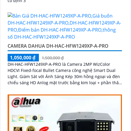
cố định 3
CAMERA DAHUA DH-HAC-HFW1249XP-A-PRO
1,050,000 ₫
1,500,000 ₫
DH-HAC-HFW1249XP-A-PRO là Camera 2MP WizColor
HDCVI Fixed-focal Bullet Camera công nghệ Smart Dual
Light. Giám Sát với Ánh Sáng Kép 30m hồng ngoại và đèn
chiếu sáng HD Anlog mặt trước bằng kim loại + phần thân
bằng nhựa + Giá đỡ bằng kim loại