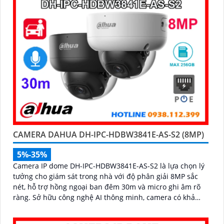
CAMERA DAHUA DH-IPC-HDBW3841E-AS-S2 (8MP)
5%-35%
Camera IP dome DH-IPC-HDBW3841E-AS-S2 là lựa chọn lý
tưởng cho giám sát trong nhà với độ phân giải 8MP sắc
nét, hỗ trợ hồng ngoại ban đêm 30m và micro ghi âm rõ
ràng. Sở hữu công nghệ AI thông minh, camera có khả
năng nhận diện và phân biệt chuyển động của người và
phương tiện, tăng độ chính xác trong cảnh báo an ninh