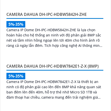
công nghệ AI thông minh giúp phân biệt chính xác người
và phương tiện hỗ trợ POE, giảm thiểu báo động giả hiệu
CAMERA DAHUA DH-IPC-HDBW5842H-ZHE
quả
5%-35%
Camera IP Dome DH-IPC-HDBW5842H-ZHE là lựa chọn
hoàn hảo cho hệ thống an ninh với độ phân giải 8MP sắc
nét và tầm nhìn hồng ngoại lên tới 40m cho hình ảnh rõ
ràng cả ngày lẫn đêm. Tích hợp công nghệ AI thông minh
giúp phân biệt chuyển động giữa người và phương tiện,
hạn chế cảnh báo sai, đi kèm khe cắm thẻ nhớ 256GB lưu
trữ lâu dài, hỗ trợ POE tiện lợi và mức giá phải chăng
CAMERA DAHUA DH-IPC-HDBW7842E1-Z-X (8MP)
5%-35%
Camera IP Dome DH-IPC-HDBW7842E1-Z-X là thiết bị an
ninh có độ phân giải cao lên đến 8MP khả năng quan sát
ban đêm lên đến 40m, hỗ trợ thẻ nhớ Micro SD 1TB và
đàm thoại hai chiều, camera mang đến trải nghiệm giám
sát toàn diện. Đặc biệt, các tính năng AI thông minh như
nhận diện khuôn mặt và đếm người giúp nâng cao hiệu