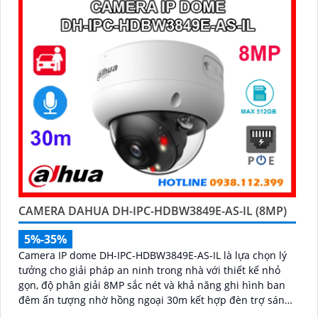
CAMERA DAHUA DH-IPC-HDBW3849E-AS-IL (8MP)
5%-35%
Camera IP dome DH-IPC-HDBW3849E-AS-IL là lựa chọn lý
tưởng cho giải pháp an ninh trong nhà với thiết kế nhỏ
gọn, độ phân giải 8MP sắc nét và khả năng ghi hình ban
đêm ấn tượng nhờ hồng ngoại 30m kết hợp đèn trợ sáng.
Tích hợp micro thu âm, khe cắm thẻ nhớ đến 512GB và