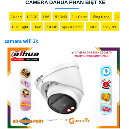
CAMERA DAHUA PHÂN BIỆT XE
Có Led
128GB
IP66
3D DNR
Full Color
Hồng Ngoại
AI
Dual Light
Thân
2.0 MP
Speed Dome
CMOS
Xoay 360
camera wifi 3k