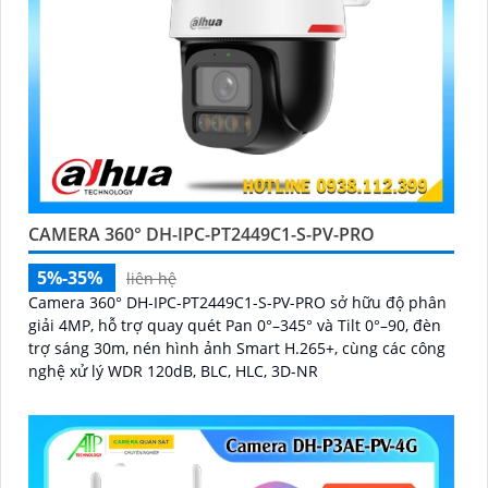
CAMERA 360° DH-IPC-PT2449C1-S-PV-PRO
5%-35%
liên hệ
Camera 360° DH-IPC-PT2449C1-S-PV-PRO sở hữu độ phân
giải 4MP, hỗ trợ quay quét Pan 0°–345° và Tilt 0°–90, đèn
trợ sáng 30m, nén hình ảnh Smart H.265+, cùng các công
nghệ xử lý WDR 120dB, BLC, HLC, 3D-NR