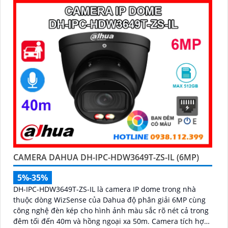
phương tiện, camera mang đến giải pháp giám sát an
ninh thông minh, hiệu quả phù hợp lắp đặt tại gia đình,
văn phòng
CAMERA DAHUA DH-IPC-HDW3649T-ZS-IL (6MP)
5%-35%
DH-IPC-HDW3649T-ZS-IL là camera IP dome trong nhà
thuộc dòng WizSense của Dahua độ phân giải 6MP cùng
công nghệ đèn kép cho hình ảnh màu sắc rõ nét cả trong
đêm tối đến 40m và hồng ngoại xa 50m. Camera tích hợp