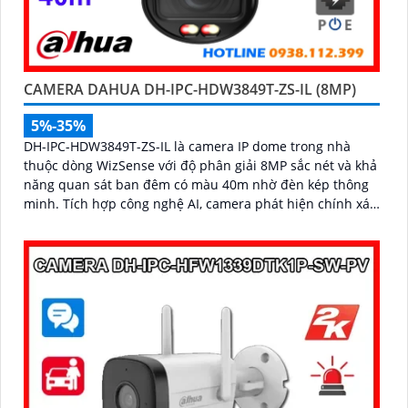
CAMERA DAHUA DH-IPC-HDW3849T-ZS-IL (8MP)
5%-35%
DH-IPC-HDW3849T-ZS-IL là camera IP dome trong nhà
thuộc dòng WizSense với độ phân giải 8MP sắc nét và khả
năng quan sát ban đêm có màu 40m nhờ đèn kép thông
minh. Tích hợp công nghệ AI, camera phát hiện chính xác
người và phương tiện, kết hợp micro ghi âm và khe thẻ
nhớ hỗ trợ đến 512GB đảm bảo lưu trữ linh hoạt và chi
tiết, hỗ trợ PoE tiện lợi đây là giải pháp giám sát an ninh
hiệu quả