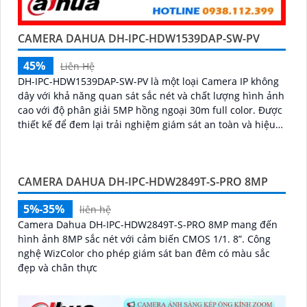
CAMERA DAHUA DH-IPC-HDW1539DAP-SW-PV
45%
Liên Hệ
DH-IPC-HDW1539DAP-SW-PV là một loại Camera IP không
dây với khả năng quan sát sắc nét và chất lượng hình ảnh
cao với độ phân giải 5MP hồng ngoại 30m full color. Được
thiết kế để đem lại trải nghiệm giám sát an toàn và hiệu
quả cảnh báo chủ động khi có phát hiện con người phát
hiện phương tiện
CAMERA DAHUA DH-IPC-HDW2849T-S-PRO 8MP
5%-35%
liên hệ
Camera Dahua DH-IPC-HDW2849T-S-PRO 8MP mang đến
hình ảnh 8MP sắc nét với cảm biến CMOS 1/1. 8”. Công
nghệ WizColor cho phép giám sát ban đêm có màu sắc
đẹp và chân thực