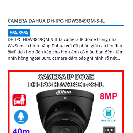
micro ghi âm, khe cắm thẻ nhớ lên đến 512GB và khả
năng phát hiện chính xác người và phương tiện, nâng cao
hiệu quả giám sát an ninh hỗ trợ PoE và giá rẻ hiệu quả
CAMERA DAHUA DH-IPC-HDW3849QM-S-IL
5%-35%
DH-IPC-HDW3849QM-S-IL là camera IP dome trong nhà
WizSense chính hãng Dahua với độ phân giải cao lên đến
8MP tích hợp đèn kép cho hình ảnh có màu ban đêm, tầm
nhìn hồng ngoại 30m, camera đảm bảo ghi hình rõ nét
trong mọi điều kiện ánh sáng. Hỗ trợ khe thẻ nhớ lên đến
512GB, tích hợp micro ghi âm, chuẩn POE và khả năng
nhận diện chính xác người và phương tiện giám sát an
ninh tốt