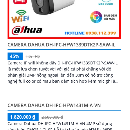
CAMERA DAHUA DH-IPC-HFW1339DTK2P-SAW-IL
45%
Liên Hệ
Camera IP wifi không dây DH-IPC-HFW1339DTK2P-SAW-IL
là một lựa chọn tuyệt vời với giá cả phải chăng với độ
phân giải 3MP hồng ngoại lên đến 30m có hỗ trợ công
nghệ full color có màu ban đêm tích hợp kèm mic ghi âm
camera để giám sát và bảo vệ tài sản của mình giá rẻ phù
hợp cho mọi gia đình.
CAMERA DAHUA DH-IPC-HFW1431M-A-VN
1,820,000 ₫
2,600,000 ₫
Camera Dahua DH-IPC-HFW1431M-A-VN 4MP sử dụng
cảm biến CMOS 1/2. 9”, hỗ trợ chuẩn nén H265+, WDR