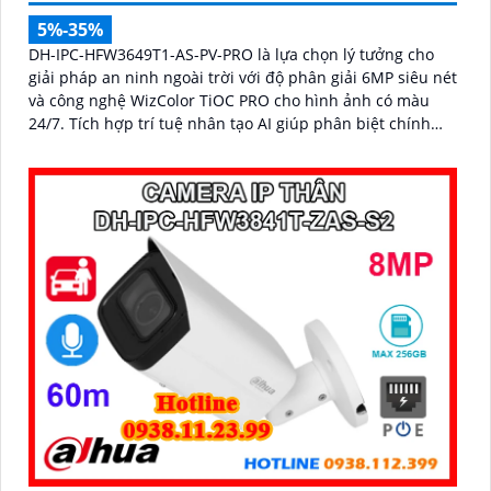
5%-35%
DH-IPC-HFW3649T1-AS-PV-PRO là lựa chọn lý tưởng cho
giải pháp an ninh ngoài trời với độ phân giải 6MP siêu nét
và công nghệ WizColor TiOC PRO cho hình ảnh có màu
24/7. Tích hợp trí tuệ nhân tạo AI giúp phân biệt chính
xác người và phương tiện hỗ trợ đàm thoại hai chiều, ghi
hình linh hoạt với khe thẻ nhớ lên đến 512GB