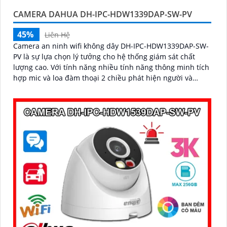
quả quản lý và an ninh cho mọi không gian trong nhà
CAMERA DAHUA DH-IPC-HDW1339DAP-SW-PV
45%
Liên Hệ
Camera an ninh wifi không dây DH-IPC-HDW1339DAP-SW-
PV là sự lựa chọn lý tưởng cho hệ thống giám sát chất
lượng cao. Với tính năng nhiều tính năng thông minh tích
hợp mic và loa đàm thoại 2 chiều phát hiện người và
phương tiện và độ phân giải 3MP sắc nét camera giúp
bảo vệ an toàn cho ngôi nhà hoặc văn phòng của bạn