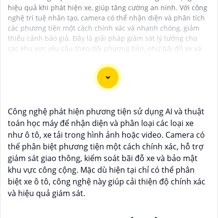
hiệu quả khi phát hiện xe, giúp tăng cường an ninh. Với công
nghệ trí tuệ nhân tạo, camera có thể nhận diện và phân tích
các phương tiện một cách chính xác và nhanh chóng, giảm
thiểu cảnh báo giả. Đây là giải pháp giám sát lý tưởng cho
các khu vực yêu cầu theo dõi phương tiện, như bãi đỗ xe và
các khu vực công cộng.
Công nghệ phát hiện phương tiện sử dụng AI và thuật
toán học máy để nhận diện và phân loại các loại xe
như ô tô, xe tải trong hình ảnh hoặc video. Camera có
thể phân biệt phương tiện một cách chính xác, hỗ trợ
giám sát giao thông, kiểm soát bãi đỗ xe và bảo mật
'
khu vực công cộng. Mặc dù hiện tại chỉ có thể phân
biệt xe ô tô, công nghệ này giúp cải thiện độ chính xác
và hiệu quả giám sát.