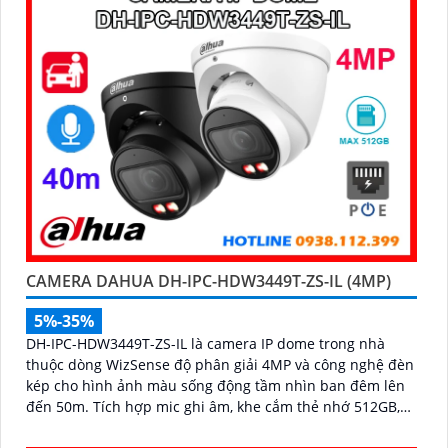
CAMERA DAHUA DH-IPC-HDW3449T-ZS-IL (4MP)
5%-35%
DH-IPC-HDW3449T-ZS-IL là camera IP dome trong nhà
thuộc dòng WizSense độ phân giải 4MP và công nghệ đèn
kép cho hình ảnh màu sống động tầm nhìn ban đêm lên
đến 50m. Tích hợp mic ghi âm, khe cắm thẻ nhớ 512GB,
hỗ trợ POE cùng khả năng nhận diện chính xác người và