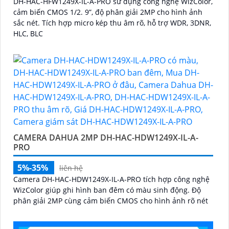
DH-HAC-HFW1249X-IL-A-PRO sử dụng công nghệ WizColor,
cảm biến CMOS 1/2. 9”, độ phân giải 2MP cho hình ảnh
sắc nét. Tích hợp micro kép thu âm rõ, hỗ trợ WDR, 3DNR,
HLC, BLC
CAMERA DAHUA 2MP DH-HAC-HDW1249X-IL-A-
PRO
5%-35%
liên hệ
Camera DH-HAC-HDW1249X-IL-A-PRO tích hợp công nghệ
WizColor giúp ghi hình ban đêm có màu sinh động. Độ
phân giải 2MP cùng cảm biến CMOS cho hình ảnh rõ nét