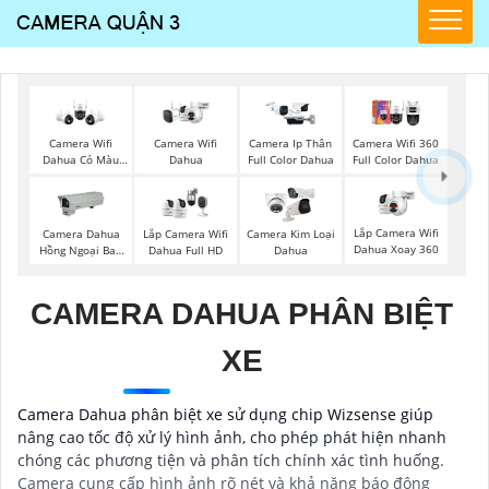
Camera Wifi
Camera Wifi
Camera Ip Thân
Camera Wifi 360
Dahua
Dahua Có Màu
Full Color Dahua
Full Color Dahua
Ban Đêm
Lắp Camera Wifi
Camera Dahua
Lắp Camera Wifi
Camera Kim Loại
Dahua Xoay 360
Hồng Ngoại Ban
Dahua Full HD
Dahua
Đêm
CAMERA DAHUA PHÂN BIỆT
XE
Camera Dahua phân biệt xe sử dụng chip Wizsense giúp
nâng cao tốc độ xử lý hình ảnh, cho phép phát hiện nhanh
chóng các phương tiện và phân tích chính xác tình huống.
Camera cung cấp hình ảnh rõ nét và khả năng báo động