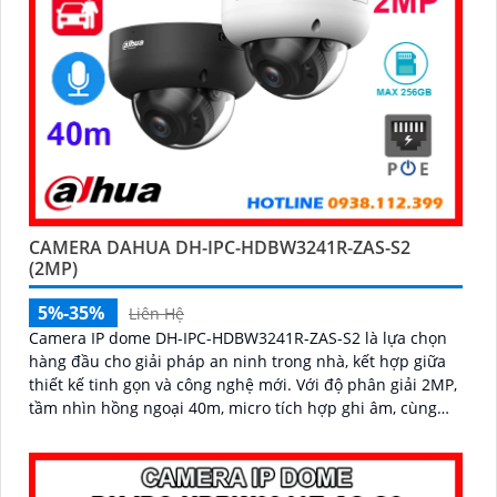
CAMERA DAHUA DH-IPC-HDBW3241R-ZAS-S2
(2MP)
5%-35%
Liên Hệ
Camera IP dome DH-IPC-HDBW3241R-ZAS-S2 là lựa chọn
hàng đầu cho giải pháp an ninh trong nhà, kết hợp giữa
thiết kế tinh gọn và công nghệ mới. Với độ phân giải 2MP,
tầm nhìn hồng ngoại 40m, micro tích hợp ghi âm, cùng
khả năng nhận diện chính xác người và phương tiện,
camera giúp giám sát chính xác, giảm thiểu cảnh báo sai,
hỗ trợ khe thẻ nhớ lên đến 256GB và cấp nguồn PoE