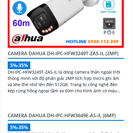
CAMERA DAHUA DH-IPC-HFW3249T-ZAS-IL (2MP)
5%-35%
DH-IPC-HFW3249T-ZAS-IL là dòng camera thân ngoài trời
thông minh với độ phân giải 2MP tích hợp micro ghi âm
và khe thẻ nhớ lên đến 512GB. Trang bị công nghệ đèn
kép cùng hồng ngoại tầm xa 60m cho hình ảnh có màu
sắc nét cả trong đêm tối
CAMERA DAHUA DH-IPC-HFW3649E-AS-IL (6MP)
5%-35%