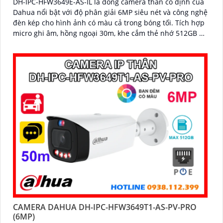
DH-IPC-HFW3649E-AS-IL là dòng camera thân cố định của
Dahua nổi bật với độ phân giải 6MP siêu nét và công nghệ
đèn kép cho hình ảnh có màu cả trong bóng tối. Tích hợp
micro ghi âm, hồng ngoại 30m, khe cắm thẻ nhớ 512GB và
chuẩn IP67 chống bụi nước,camera hoạt động ổn định
trong mọi điều kiện thời tiết
CAMERA DAHUA DH-IPC-HFW3649T1-AS-PV-PRO
(6MP)