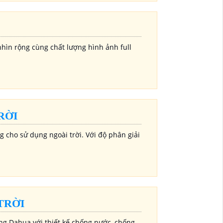
nhìn rộng cùng chất lượng hình ảnh full
RỜI
 cho sử dụng ngoài trời. Với độ phân giải
TRỜI
g Dahua với thiết kế chống nước, chống