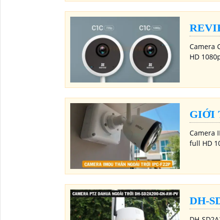
REVI
Camera Cu
HD 1080p
GIỚI
Camera I
full HD 
DH-S
DH-SD2A2