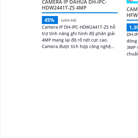
CAMERA IP DAHUA DH-IPC-
HDW2441T-ZS 4MP
CAME
HFW
45%
Liên Hệ
Camera IP DH-IPC-HDW2441T-ZS hỗ
1,3
trợ tính năng ghi hình độ phân giải
DH-I
4MP mang lại độ rõ nét cực cao.
dòng 
Camera được tích hợp công nghệ
3MP 
hồng ngoại 40m giúp giám sát các
chuẩn
hoạt động vào ban đêm rõ ràng
lượng