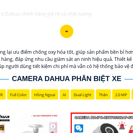
ra Dahua chính hãng giá rẻ và chất lượng:
ng về sản phẩm an ninh và giám sát.⚒
2:
Để Hoàn toàn tin 
i lý chính thức của Dahua.☄️
3:
Mức giá của Camera Dahua có
u tư.🎖️
4:
Chất lượng của Camera Dahua được đánh giá cao v
ahua giá rẻ, bạn có thể tham khảo trên các website thươn
g lại ưu điểm chống oxy hóa tốt, giúp sản phẩm bền bỉ hơn 
 bạn chọn lựa được Camera Dahua chính hãng, giá rẻ và chấ
 hàng, đáp ứng nhu cầu giám sát an ninh hiệu quả. Thiết kế
 cho công trình biết.
 người dùng tiết kiệm chi phí mà vẫn có hệ thống bảo vệ đ
CAMERA DAHUA PHÂN BIỆT XE
NR
Full Color
Hồng Ngoại
AI
Dual Light
Thân
2.0 MP