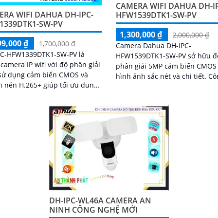
CAMERA WIFI DAHUA DH-I
RA WIFI DAHUA DH-IPC-
HFW1539DTK1-SW-PV
1339DTK1-SW-PV
1,300,000 ₫
2,000,000 ₫
99,000 ₫
1,700,000 ₫
Camera Dahua DH-IPC-
PC-HFW1339DTK1-SW-PV là
HFW1539DTK1-SW-PV sở hữu đ
camera IP wifi với độ phân giải
phân giải 5MP cảm biến CMOS
sử dụng cảm biến CMOS và
hình ảnh sắc nét và chi tiết. C
 nén H.265+ giúp tối ưu dung
nghệ nén H.265+ giúp tiết kiệ
 lưu trữ.
băng thông, hồng ngoại 30m và.
DH-IPC-WL46A CAMERA AN
NINH CÔNG NGHỆ MỚI