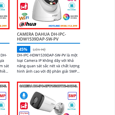
CAMERA DAHUA DH-IPC-
HDW1539DAP-SW-PV
45%
Liên Hệ
DH-IPC-HDW1539DAP-SW-PV là một
 DH-
loại Camera IP không dây với khả
lựa
năng quan sát sắc nét và chất lượng
ám sát
hình ảnh cao với độ phân giải 5MP
hồng ngoại 30m full color. Được
 mic
thiết kế để đem lại trải nghiệm giám
hiện
sát an toàn và hiệu quả cảnh báo
ân
chủ động khi có phát hiện con người
bảo vệ
phát hiện phương tiện