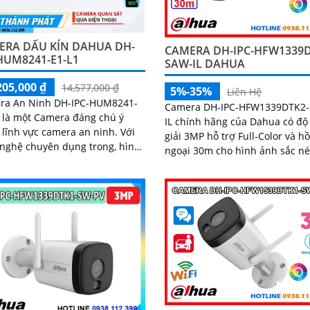
ERA DẤU KÍN DAHUA DH-
CAMERA DH-IPC-HFW1339D
HUM8241-E1-L1
SAW-IL DAHUA
205,000 ₫
14,577,000 ₫
5%-35%
Liên Hệ
ra An Ninh DH-IPC-HUM8241-
Camera DH-IPC-HFW1339DTK2
 là một Camera đáng chú ý
IL chính hãng của Dahua có đ
 lĩnh vực camera an ninh. Với
giải 3MP hỗ trợ Full-Color và h
nghệ chuyên dụng trong, hình
ngoại 30m cho hình ảnh sắc né
an đêm được tái hiện rõ ràng
ngày lẫn đêm. Camera tích hợp
ng đẹp
micro ghi âm loa cảnh báo và 
nghệ AI giúp phát hiện con ngư
phương tiện chính xác