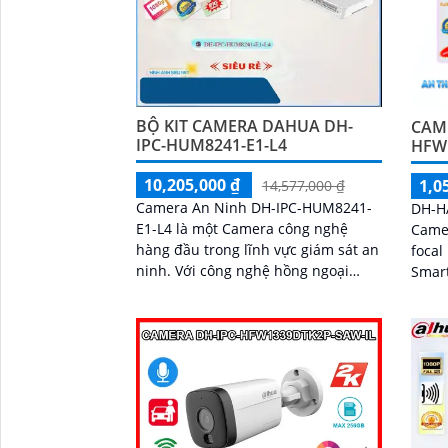
BỘ KIT CAMERA DAHUA DH-
CAM
IPC-HUM8241-E1-L4
HFW
10,205,000 ₫
1,0
14,577,000 ₫
Camera An Ninh DH-IPC-HUM8241-
DH-H
E1-L4 là một Camera công nghệ
Came
hàng đầu trong lĩnh vực giám sát an
focal
ninh. Với công nghệ hồng ngoại
Smart
'
SMD, camera này có khả năng giám
Sáng
sát ban đêm chính xác và rõ nét
chiếu
bằng 
nhựa 