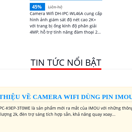
45%
Liên hệ
Camera Wifi DH-IPC-WL46A cung cấp
hình ảnh giám sát độ nét cao 2K+
với trang bị ống kính độ phân giải
4MP, hỗ trợ tính năng đàm thoại 2
chiều, báo động chủ động, đèn pha
tích hợp và khả năng phát hiện
thông minh phân biệt người
phương tiện, đảm bảo an ninh hiệu
TIN TỨC NỔI BẬT
quả. Đối với nhu cầu quan sát an
ninh ngoài trời thì camera Dahua
DH-IPC-WL46A chính là sự lựa chọn
vô cùng phù hợpCamera an ninh
không dây DH-IPC-WL46A là lựa
chọn lý tưởng để bảo vệ ngôi nhà
 THIỆU VỀ CAMERA WIFI DÙNG PIN IMOU
hoặc văn phòng của bạn
PC-K9EP-3T0WE là sản phẩm mới ra mắt của IMOU với những thông s
lượng 2k, đèn trợ sáng tích hợp sẵn, khả năng quay xoay...