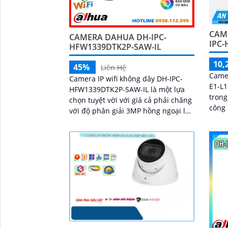
CAM
CAMERA DAHUA DH-IPC-
IPC-
HFW1339DTK2P-SAW-IL
10,
45%
Liên Hệ
Came
Camera IP wifi không dây DH-IPC-
E1-L1
HFW1339DTK2P-SAW-IL là một lựa
trong
chọn tuyệt vời với giá cả phải chăng
công 
với độ phân giải 3MP hồng ngoại lên
ảnh b
đến 30m có hỗ trợ công nghệ full
và sá
color có màu ban đêm tích hợp kèm
mic ghi âm camera để giám sát và
bảo vệ tài sản của mình giá rẻ phù
hợp cho mọi gia đình.