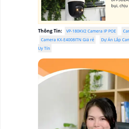
bụi, chịu
Thông Tin:
VP-180KV2 Camera IP POE
Ca
Camera KX-E4008ITN Giá rẻ
Dự Án Lắp Cam
Uy Tín