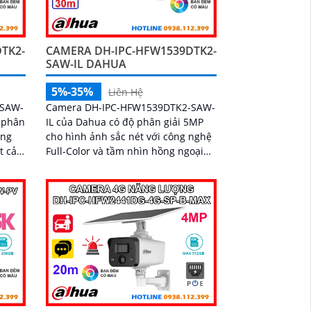
TK2-
CAMERA DH-IPC-HFW1539DTK2-
SAW-IL DAHUA
5%-35%
Liên Hệ
-SAW-
Camera DH-IPC-HFW1539DTK2-SAW-
ộ phân
IL của Dahua có độ phân giải 5MP
ồng
cho hình ảnh sắc nét với công nghệ
t cả
Full-Color và tầm nhìn hồng ngoại
30m. Tích hợp micro ghi âm, loa
công
cảnh báo và AI thông minh, giúp
ời,
phát hiện chính xác con người và
phương tiện