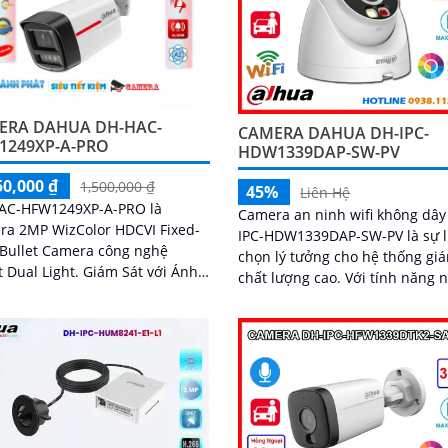
ERA DAHUA DH-HAC-
CAMERA DAHUA DH-IPC-
1249XP-A-PRO
HDW1339DAP-SW-PV
50,000 ₫
1,500,000 ₫
45%
Liên Hệ
AC-HFW1249XP-A-PRO là
Camera an ninh wifi không dây
ra 2MP WizColor HDCVI Fixed-
IPC-HDW1339DAP-SW-PV là sự 
 Bullet Camera công nghệ
chọn lý tưởng cho hệ thống gi
 Dual Light. Giám Sát với Ánh
chất lượng cao. Với tính năng nhiều
 Kép 30m hồng ngoại và đèn
tính năng thông minh tích hợp
 sáng HD Anlog mặt trước
và loa đàm thoại 2 chiều phát 
kim loại + phần thân bằng
người và phương tiện và độ ph
+ Giá đỡ bằng kim loại
giải 3MP sắc nét camera giúp 
an toàn cho ngôi nhà hoặc văn
phòng của bạn