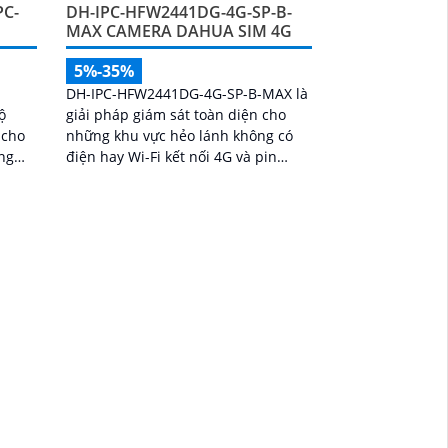
DH-IPC-HFW2441DG-4G-SP-B-
PC-
MAX CAMERA DAHUA SIM 4G
5%-35%
DH-IPC-HFW2441DG-4G-SP-B-MAX là
giải pháp giám sát toàn diện cho
ộ
những khu vực hẻo lánh không có
 cho
điện hay Wi-Fi kết nối 4G và pin
ông
năng lượng mặt trời. Camera có độ
m
phân giải 4MP cho hình ảnh sắc nét
..
cả ngày lẫn đêm, hỗ trợ quan sát có
màu ban đêm đến 20m, hồng ngoại
30m và đàm thoại hai chiều