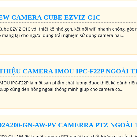
EW CAMERA CUBE EZVIZ C1C
be EZVIZ C1C với thiết kế nhỏ gọn, kết nối wifi nhanh chóng, góc 
 mang lại cho người dùng trải nghiệm sử dụng camera hài...
 THIỆU CAMERA IMOU IPC-F22P NGOÀI T
MOU IPC-F22P là một sản phẩm chất lượng được thiết kế dành riêng
1080p cũng đèn hồng ngoại thông minh giúp cho camera có...
D2A200-GN-AW-PV CAMERRA PTZ NGOÀI 
00-GN-AW-PV là một camera PTZ ngoài trời chất lượng cao của hãn