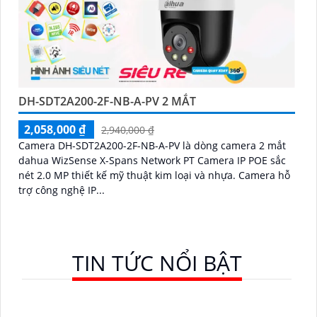
DH-SDT2A200-2F-NB-A-PV 2 MẮT
2,058,000 ₫
2,940,000 ₫
Camera DH-SDT2A200-2F-NB-A-PV là dòng camera 2 mắt
dahua WizSense X-Spans Network PT Camera IP POE sắc
nét 2.0 MP thiết kế mỹ thuật kim loại và nhựa. Camera hỗ
trợ công nghệ IP...
TIN TỨC NỔI BẬT