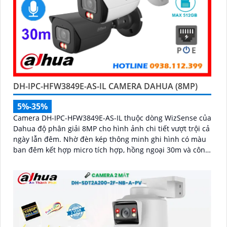
DH-IPC-HFW3849E-AS-IL CAMERA DAHUA (8MP)
5%-35%
Camera DH-IPC-HFW3849E-AS-IL thuộc dòng WizSense của
Dahua độ phân giải 8MP cho hình ảnh chi tiết vượt trội cả
ngày lẫn đêm. Nhờ đèn kép thông minh ghi hình có màu
ban đêm kết hợp micro tích hợp, hồng ngoại 30m và công
nghệ AI nhận diện chính xác người và xe, giúp tăng cường
bảo mật hiệu quả