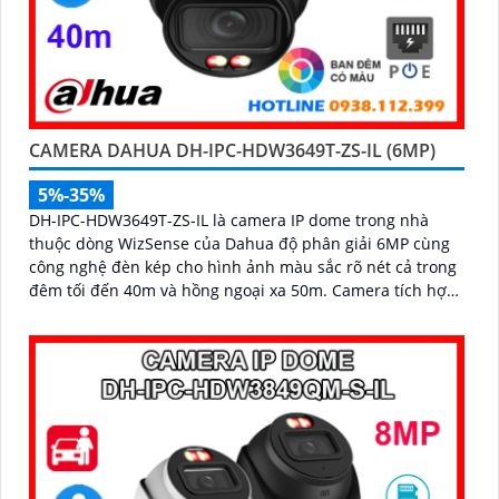
CAMERA DAHUA DH-IPC-HDW3649T-ZS-IL (6MP)
5%-35%
DH-IPC-HDW3649T-ZS-IL là camera IP dome trong nhà
thuộc dòng WizSense của Dahua độ phân giải 6MP cùng
công nghệ đèn kép cho hình ảnh màu sắc rõ nét cả trong
đêm tối đến 40m và hồng ngoại xa 50m. Camera tích hợp
micro ghi âm, khe cắm thẻ nhớ lên đến 512GB và khả
năng phát hiện chính xác người và phương tiện, nâng cao
hiệu quả giám sát an ninh hỗ trợ PoE và giá rẻ hiệu quả