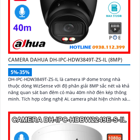
CAMERA DAHUA DH-IPC-HDW3849T-ZS-IL (8MP)
5%-35%
DH-IPC-HDW3849T-ZS-IL là camera IP dome trong nhà
thuộc dòng WizSense với độ phân giải 8MP sắc nét và khả
năng quan sát ban đêm có màu 40m nhờ đèn kép thông
minh. Tích hợp công nghệ AI, camera phát hiện chính xác
người và phương tiện, kết hợp micro ghi âm và khe thẻ
nhớ hỗ trợ đến 512GB đảm bảo lưu trữ linh hoạt và chi
tiết, hỗ trợ PoE tiện lợi đây là giải pháp giám sát an ninh
hiệu quả