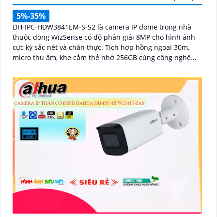
5%-35%
DH-IPC-HDW3841EM-S-S2 là camera IP dome trong nhà
thuộc dòng WizSense có độ phân giải 8MP cho hình ảnh
cực kỳ sắc nét và chân thực. Tích hợp hồng ngoại 30m,
micro thu âm, khe cắm thẻ nhớ 256GB cùng công nghệ
POE, camera mang đến sự tiện lợi tối đa trong lắp đặt và
sử dụng