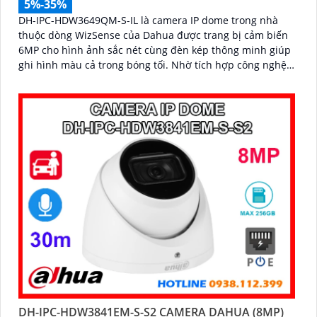
5%-35%
DH-IPC-HDW3649QM-S-IL là camera IP dome trong nhà
thuộc dòng WizSense của Dahua được trang bị cảm biến
6MP cho hình ảnh sắc nét cùng đèn kép thông minh giúp
ghi hình màu cả trong bóng tối. Nhờ tích hợp công nghệ
AI camera nhận diện chính xác người và xe, đồng thời hỗ
trợ mic ghi âm rõ ràng và khe thẻ nhớ lên đến 512GB cho
khả năng lưu trữ vượt trội với thiết kế nhỏ gọn cấp nguồn
qua PoE
DH-IPC-HDW3841EM-S-S2 CAMERA DAHUA (8MP)