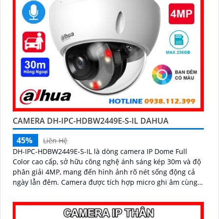
CAMERA DH-IPC-HDBW2449E-S-IL DAHUA
45%
Liên Hệ
DH-IPC-HDBW2449E-S-IL là dòng camera IP Dome Full
Color cao cấp, sở hữu công nghệ ánh sáng kép 30m và độ
phân giải 4MP, mang đến hình ảnh rõ nét sống động cả
ngày lẫn đêm. Camera được tích hợp micro ghi âm cùng
tính năng nhận diện người và phương tiện, giúp giám sát
an ninh hiệu quả