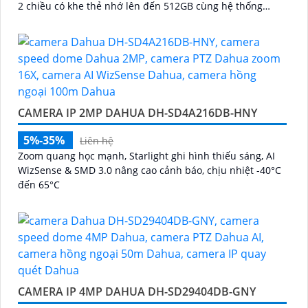
2 chiều có khe thẻ nhớ lên đến 512GB cùng hệ thống
cảnh báo chủ động với đèn xanh đỏ và âm thanh
CAMERA IP 2MP DAHUA DH-SD4A216DB-HNY
5%-35%
Liên hệ
Zoom quang học mạnh, Starlight ghi hình thiếu sáng, AI
WizSense & SMD 3.0 nâng cao cảnh báo, chịu nhiệt -40°C
đến 65°C
CAMERA IP 4MP DAHUA DH-SD29404DB-GNY