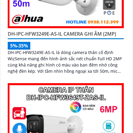
DH-IPC-HFW3249E-AS-IL CAMERA GHI ÂM (2MP)
5%-35%
DH-IPC-HFW3249E-AS-IL là dòng camera thân cố định
WizSense mang đến hình ảnh sắc nét chuẩn Full HD 2MP
cùng khả năng ghi hình có màu vào ban đêm nhờ công
nghệ đèn kép. Với tầm nhìn hồng ngoại xa tới 50m, mic
ghi âm tích hợp và khả năng phân biệt chính xác giữa
người và xe giúp giám sát hiệu quả và giảm thiểu cảnh
báo giả, hỗ trợ khe thẻ nhớ lên đến 512GB, chuẩn chống
nước IP67 giá rẻ