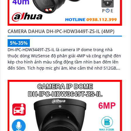
CAMERA DAHUA DH-IPC-HDW3449T-ZS-IL (4MP)
5%-35%
DH-IPC-HDW3449T-ZS-IL là camera IP dome trong nhà
thuộc dòng WizSense độ phân giải 4MP và công nghệ đèn
kép cho hình ảnh màu sống động tầm nhìn ban đêm lên
đến 50m. Tích hợp mic ghi âm, khe cắm thẻ nhớ 512GB,
hỗ trợ POE cùng khả năng nhận diện chính xác người và
phương tiện, camera mang đến giải pháp giám sát an
ninh thông minh, hiệu quả phù hợp lắp đặt tại gia đình,
văn phòng