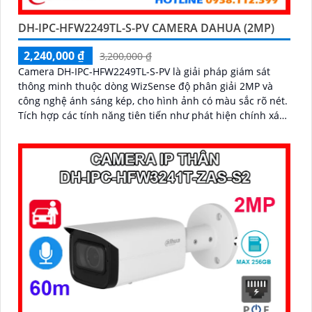
DH-IPC-HFW2249TL-S-PV CAMERA DAHUA (2MP)
2,240,000 ₫
3,200,000 ₫
Camera DH-IPC-HFW2249TL-S-PV là giải pháp giám sát
thông minh thuộc dòng WizSense độ phân giải 2MP và
công nghệ ánh sáng kép, cho hình ảnh có màu sắc rõ nét.
Tích hợp các tính năng tiên tiến như phát hiện chính xác
người và xe, đàm thoại hai chiều, hỗ trợ thẻ nhớ lên đến
256GB và tầm nhìn hồng ngoại 30m, camera giúp nâng
cao hiệu quả an ninh một cách toàn diện chuẩn IP67 lắp
ngoài trời