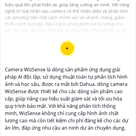
hiệu quả khi phát hiện xe, giúp tăng cường an ninh. Với công
nghệ trí tuệ nhân tạo, camera có thể nhận diện và phân tích
các phương tiện một cách chính xác và nhanh chóng, giảm
thiểu cảnh báo giả. Đây là giải pháp giám sát lý tưởng cho
các khu vực yêu cầu theo dõi phương tiện, như bãi đỗ xe và
các khu vực công cộng.
Dạ chắc chắn, đây là tư vấn của tôi về Camera Dahua
Camera WizSense là dòng sản phẩm ứng dụng giải
chính hãng giá rẻ và chất lượng:
pháp AI độc lập, sử dụng thuật toán tự phân tích hình
1:
Camera Dahua là một thương hiệu nổi tiếng về sản
ảnh và học sâu, được ra mắt bởi Dahua. dòng camera
phẩm an ninh và giám sát.⚒
2:
Để Hoàn toàn tin cậy
WizSense được thiết kế cho các dòng sản phẩm cao
mua Camera Dahua chính hãng, bạn nên mua từ các
cấp, giúp nâng cao hiệu suất giám sát và tối ưu hóa
cửa hàng uy tín hoặc các đại lý chính thức của
quy trình bảo mật. Với khả năng phân tích thông
Dahua.☄️
3:
Mức giá của Camera Dahua có thể thay
minh, WizSense không chỉ cung cấp hình ảnh chất
đổi tùy vào model và chức năng của camera. Bạn nên
lượng cao mà còn tiết kiệm chi phí đáng kể cho các dự
tìm hiểu kỹ trước khi đầu tư.🎖️
4:
Chất lượng của
án lớn, đáp ứng nhu cầu an ninh dự án chuyên dụng.
Camera Dahua được đánh giá cao với độ phân giải