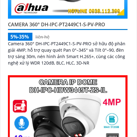
CAMERA 360° DH-IPC-PT2449C1-S-PV-PRO
5%-35%
liên hệ
Camera 360° DH-IPC-PT2449C1-S-PV-PRO sở hữu độ phân
giải 4MP, hỗ trợ quay quét Pan 0°–345° và Tilt 0°–90, đèn
trợ sáng 30m, nén hình ảnh Smart H.265+, cùng các công
nghệ xử lý WDR 120dB, BLC, HLC, 3D-NR