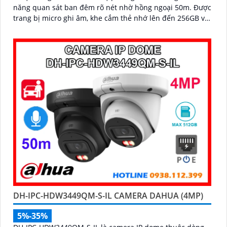
năng quan sát ban đêm rõ nét nhờ hồng ngoại 50m. Được
trang bị micro ghi âm, khe cắm thẻ nhớ lên đến 256GB và
công nghệ AI thông minh giúp phân biệt chính xác người
và phương tiện, camera mang lại hiệu quả giám sát vượt
trội
DH-IPC-HDW3449QM-S-IL CAMERA DAHUA (4MP)
5%-35%