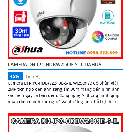
CAMERA DH-IPC-HDBW2249E-S-IL DAHUA
45%
Liên Hệ
Camera DH-IPC-HDBW2249E-S-IL WizSense độ phân giải
2MP tích hợp đèn ánh sáng ấm 30m mang đến hình ảnh
sắc nét ngay cả ban đêm. Công nghệ AI thông minh giúp
nhận diện chính xác người và phương tiện, hỗ trợ thẻ nhớ
Micro SD lên đến 256GB và mic thu âm chất lượng cao