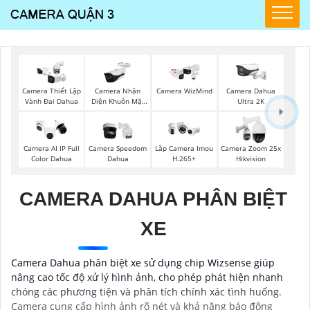
Camera Nhận
Camera Thiết Lập
Camera WizMind
Camera Dahua
Diện Khuôn Mặt
Vành Đai Dahua
Ultra 2K
Dahua
Camera AI IP Full
Camera Speedom
Lắp Camera Imou
Camera Zoom 25x
Color Dahua
Dahua
H.265+
Hikvision
CAMERA DAHUA PHÂN BIỆT
XE
Camera Dahua phân biệt xe sử dụng chip Wizsense giúp
nâng cao tốc độ xử lý hình ảnh, cho phép phát hiện nhanh
chóng các phương tiện và phân tích chính xác tình huống.
Camera cung cấp hình ảnh rõ nét và khả năng báo động