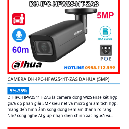
CAMERA DH-IPC-HFW2541T-ZAS DAHUA (5MP)
5%-35%
DH-IPC-HFW2541T-ZAS là camera dòng WizSense kết hợp
giữa độ phân giải 5MP siêu nét và micro ghi âm tích hợp,
mang đến hình ảnh sống động kèm âm thanh rõ ràng.
Nhờ công nghệ AI giúp nhận diện chính xác người và
phương tiện, giảm thiểu cảnh báo sai, tối ưu hiệu quả an
ninh