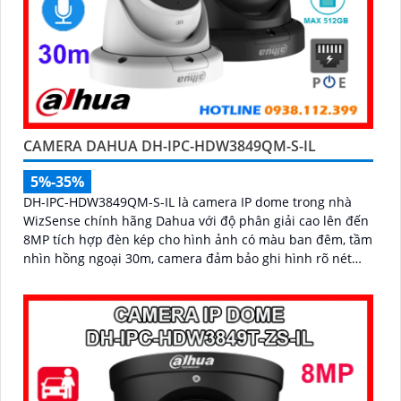
CAMERA DAHUA DH-IPC-HDW3849QM-S-IL
5%-35%
DH-IPC-HDW3849QM-S-IL là camera IP dome trong nhà
WizSense chính hãng Dahua với độ phân giải cao lên đến
8MP tích hợp đèn kép cho hình ảnh có màu ban đêm, tầm
nhìn hồng ngoại 30m, camera đảm bảo ghi hình rõ nét
trong mọi điều kiện ánh sáng. Hỗ trợ khe thẻ nhớ lên đến
512GB, tích hợp micro ghi âm, chuẩn POE và khả năng
nhận diện chính xác người và phương tiện giám sát an
ninh tốt