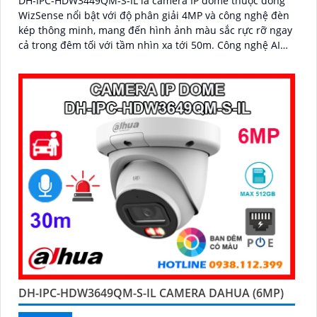
DH-IPC-HDW3449QM-S-IL là camera IP dome thuộc dòng
WizSense nổi bật với độ phân giải 4MP và công nghệ đèn
kép thông minh, mang đến hình ảnh màu sắc rực rỡ ngay
cả trong đêm tối với tầm nhìn xa tới 50m. Công nghệ AI
camera có khả năng nhận diện chính xác người và
phương tiện, kết hợp với tính năng đàm thoại hai chiều,
hỗ trợ khe thẻ nhớ lên đến 512GB đáp ứng hoàn hảo an
ninh
DH-IPC-HDW3649QM-S-IL CAMERA DAHUA (6MP)