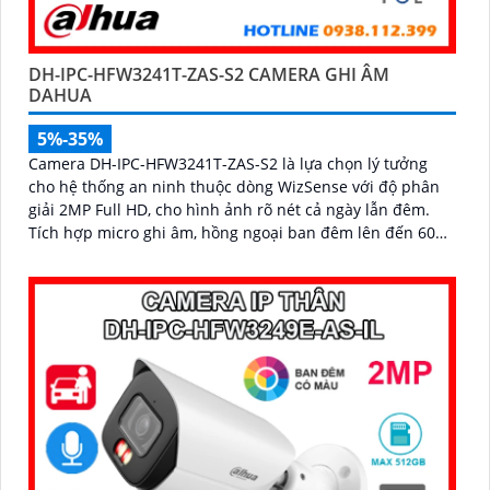
DH-IPC-HFW3241T-ZAS-S2 CAMERA GHI ÂM
DAHUA
5%-35%
Camera DH-IPC-HFW3241T-ZAS-S2 là lựa chọn lý tưởng
cho hệ thống an ninh thuộc dòng WizSense với độ phân
giải 2MP Full HD, cho hình ảnh rõ nét cả ngày lẫn đêm.
Tích hợp micro ghi âm, hồng ngoại ban đêm lên đến 60m
và công nghệ AI thông minh giúp phân biệt người và xe
chính xác, nâng cao hiệu quả giám sát