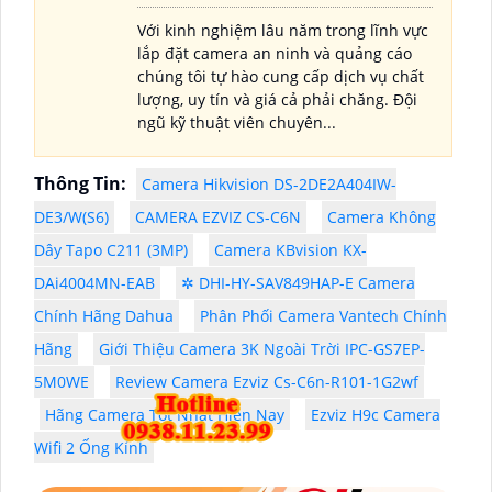
Với kinh nghiệm lâu năm trong lĩnh vực
lắp đặt camera an ninh và quảng cáo
chúng tôi tự hào cung cấp dịch vụ chất
lượng, uy tín và giá cả phải chăng. Đội
ngũ kỹ thuật viên chuyên...
Thông Tin:
Camera Hikvision DS-2DE2A404IW-
DE3/W(S6)
CAMERA EZVIZ CS-C6N
Camera Không
Dây Tapo C211 (3MP)
Camera KBvision KX-
DAi4004MN-EAB
✲ DHI-HY-SAV849HAP-E Camera
Chính Hãng Dahua
Phân Phối Camera Vantech Chính
Hãng
Giới Thiệu Camera 3K Ngoài Trời IPC-GS7EP-
5M0WE
Review Camera Ezviz Cs-C6n-R101-1G2wf
Hãng Camera Tốt Nhất Hiện Nay
Ezviz H9c Camera
Wifi 2 Ống Kính