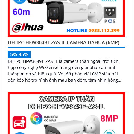
DH-IPC-HFW3649T-ZAS-IL CAMERA DAHUA (6MP)
5%-35%
DH-IPC-HFW3649T-ZAS-IL là camera thân ngoài trời tích
hợp công nghệ WizSense mang đến giải pháp an ninh
thông minh và hiệu quả. Với độ phân giải 6MP siêu nét
đèn kép hỗ trợ hình ảnh màu ban đêm, tầm nhìn hồng
ngoại 60m, cùng micro ghi âm và khả năng nhận diện
chính xác người và xe, camera đảm bảo giám sát chuẩn
xác 24/7 hỗ trợ POE, khe thẻ nhớ lên đến 512GB và chuẩn
chống nước IP67