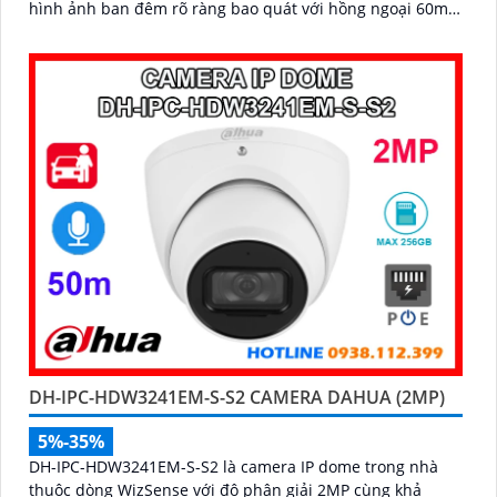
hình ảnh ban đêm rõ ràng bao quát với hồng ngoại 60m,
trang bị tính năng phát hiện thông minh như phát hiện
con người và phương tiện
DH-IPC-HDW3241EM-S-S2 CAMERA DAHUA (2MP)
5%-35%
DH-IPC-HDW3241EM-S-S2 là camera IP dome trong nhà
thuộc dòng WizSense với độ phân giải 2MP cùng khả