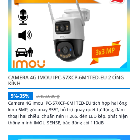
CAMERA 4G IMOU IPC-S7XCP-6M1TED-EU 2 ỐNG
KÍNH
5%-35%
3,459,000 ₫
Camera 4G Imou IPC-S7XCP-6M1TED-EU tích hợp hai ống
kính 6MP, góc xoay 355°, hỗ trợ quay quét tự động, đàm
thoại hai chiều, chuẩn nén H.265, đèn LED kép, phát hiện
thông minh IMOU SENSE, báo động còi 110dB