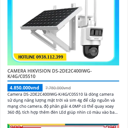
CAMERA HIKVISION DS-2DE2C400IWG-
K/4G/C05S10
4.850.000vnd
7.780.000vnd
Camera DS-2DE2C400IWG-K/4G/C05S10 là dòng camera
sử dụng năng lượng mặt trời và sim 4g để cấp nguồn và
mạng cho camera, độ phân giải 4.0MP có thể quay xoay
360 độ, tích hợp thêm đèn LEd giúp nhìn có màu vào ban
đêm, có thể thu tiếng kèm hình ảnh từ micro trên camera