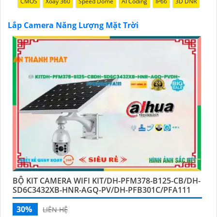
CMOS
Xoay 360
Speed Dome
AI Coding
IP66
3D DNR
Lắp Camera Năng Lượng Mặt Trời
'
BỘ KIT CAMERA WIFI KIT/DH-PFM378-B125-CB/DH-
SD6C3432XB-HNR-AGQ-PV/DH-PFB301C/PFA111
30%
LIÊN HỆ