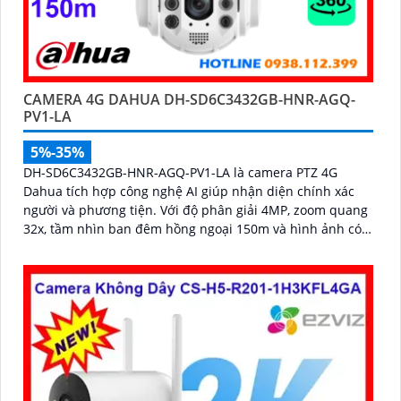
CAMERA 4G DAHUA DH-SD6C3432GB-HNR-AGQ-
PV1-LA
5%-35%
DH-SD6C3432GB-HNR-AGQ-PV1-LA là camera PTZ 4G
Dahua tích hợp công nghệ AI giúp nhận diện chính xác
người và phương tiện. Với độ phân giải 4MP, zoom quang
32x, tầm nhìn ban đêm hồng ngoại 150m và hình ảnh có
màu trong khoảng cách 50m, camera đảm bảo quan sát
rõ nét 24/7