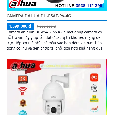
CAMERA DAHUA DH-P5AE-PV-4G
1,599,000 ₫
1,599,000 ₫
Camera an ninh DH-P5AE-PV-4G là một dòng camera có
hỗ trợ sim 4g giúp lắp đặt ở các vị trí khó kéo mạng đến
trực tiếp, có thể nhìn có màu vào ban đêm 20-30m, báo
động còi hú và đèn chớp tại chỗ, tích hợp khả năng quay
xoay 360 độ ấn tượng, chống nước IP 66