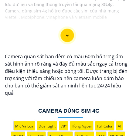
lưu dữ liệu và băng thông truyền tải qua mạng 3G,4g,
Camera dùng sim 4g hổ trợ được các sim của nhà mạng
Viettel , Mobiphone, vinaphone và Vietnam mobile
Lắp đặt camera năng lượng mặt trời là giải pháp an
Camera quan sát ban đêm có màu 60m hỗ trợ giám
ninh hiệu quả và thân thiện với môi trường, camera
sát hình ảnh rõ ràng và đầy đủ màu sắc ngay cả trong
hoạt động độc lập, không cần dây điện, phù hợp cho
điều kiện thiếu sáng hoặc bóng tối. Được trang bị đèn
các khu vực khó kéo nguồn. Sử dụng năng lượng mặt
trợ sáng với tầm chiếu xa nên camera luôn đảm bảo
trời giúp tiết kiệm chi phí điện năng và bảo vệ môi
cho bạn có thể giám sát an ninh liên tục 24/24 hiệu
trường. Camera được trang bị các tính năng Thông
quả
Minh như ghi hình Full HD, quan sát ban đêm và phát
hiện chuyển động. Đây là lựa chọn lý tưởng để giám
sát an ninh tại nhà ở, công trường, hay vùng nông
CAMERA DÙNG SIM 4G
thôn.
Mic Và Loa
Dual Light
78°
Hồng Ngoại
Full Color
AI