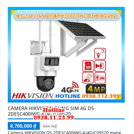
CAMERA HIKVISION DUNG SIM 4G DS-
2DESC400IWG-K/4G/C09S20
8,700,000 ₫
liên h₫
Camera HIKVISION DS-2DESC400IWG-K/4G/C09S20 mang