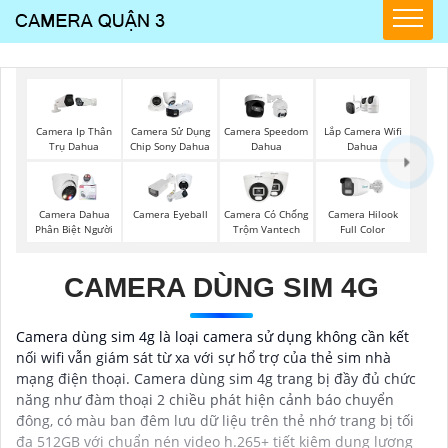
Lắp Camera Wifi
Camera Ip Thân
Camera Sử Dụng
Camera Speedom
Dahua
Trụ Dahua
Chip Sony Dahua
Dahua
Camera Dahua
Camera Eyeball
Camera Có Chống
Camera Hilook
Phân Biệt Người
Trộm Vantech
Full Color
CAMERA DÙNG SIM 4G
Camera dùng sim 4g là loại camera sử dụng không cần kết
nối wifi vẫn giám sát từ xa với sự hổ trợ của thẻ sim nhà
mạng điện thoại. Camera dùng sim 4g trang bị đầy đủ chức
năng như đàm thoại 2 chiều phát hiện cảnh báo chuyển
đông, có màu ban đêm lưu dữ liệu trên thẻ nhớ trang bị tối
đa 512GB với chuẩn nén video h.265+ tiết kiệm dung lượng