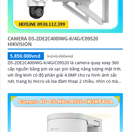
CAMERA DS-2DE2C400IWG-K/4G/C09S20
HIKVISION
5.850.000vnd
9.010.000vnd
DS-2DE2C400IWG-K/4G/C09S20 là camera quay xoay 360
cấp nguồn bằng pin và sạc pin bằng năng lượng mặt trời,
với ống kính có độ phân giải 4.0MP cho ra hình ảnh sắc
nét, trang bị micro và loa đàm thoại 2 chiều, nhìn có màu
vào ban đêm bằng đèn Led khoảng cách 30m