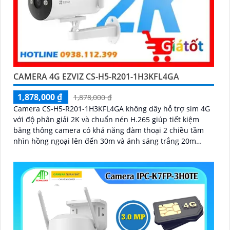
CAMERA 4G EZVIZ CS-H5-R201-1H3KFL4GA
1,878,000 ₫
1,878,000 ₫
Camera CS-H5-R201-1H3KFL4GA không dây hỗ trợ sim 4G
với độ phân giải 2K và chuẩn nén H.265 giúp tiết kiệm
băng thông camera có khả năng đàm thoại 2 chiều tầm
nhìn hồng ngoại lên đến 30m và ánh sáng trắng 20m
quan sát rõ ràng cả ngày lẫn đêm với chuẩn IP67 camera
còn tích hợp tính năng phát hiện thông minh và cảnh báo
bằng còi và đèn chớp phù hợp cho công trình kho hàng,
nhà xưởng công trình