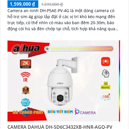
1,599,000 ₫
1,599,000 ₫
Camera an ninh DH-P5AE-PV-4G là một dòng camera có
hỗ trợ sim 4g giúp lắp đặt ở các vị trí khó kéo mạng đến
trực tiếp, có thể nhìn có màu vào ban đêm 20-30m, báo
động còi hú và đèn chớp tại chỗ, tích hợp khả năng quay
xoay 360 độ ấn tượng, chống nước IP 66
CAMERA DAHUA DH-SD6C3432XB-HNR-AGQ-PV