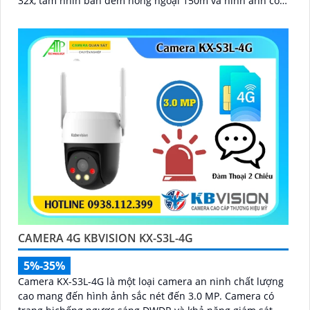
32x, tầm nhìn ban đêm hồng ngoại 150m và hình ảnh có
màu trong khoảng cách 50m, camera đảm bảo quan sát
rõ nét 24/7
CAMERA 4G KBVISION KX-S3L-4G
5%-35%
Camera KX-S3L-4G là một loại camera an ninh chất lượng
cao mang đến hình ảnh sắc nét đến 3.0 MP. Camera có