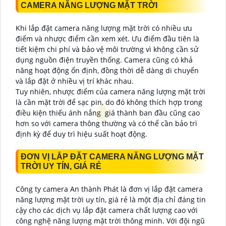
CAMERA NĂNG LƯỢNG MẶT TRỜI
Khi lắp đặt camera năng lượng mặt trời có nhiều ưu
điểm và nhược điểm cần xem xét. Ưu điểm đầu tiên là
tiết kiệm chi phí và bảo vệ môi trường vì không cần sử
dụng nguồn điện truyền thống. Camera cũng có khả
năng hoạt động ổn định, đồng thời dễ dàng di chuyển
và lắp đặt ở nhiều vị trí khác nhau.
Tuy nhiên, nhược điểm của camera năng lượng mặt trời
là cần mặt trời để sạc pin, do đó không thích hợp trong
điều kiện thiếu ánh nắng
giá thành ban đầu cũng cao
hơn so với camera thông thường và có thể cần bảo trì
định kỳ để duy trì hiệu suất hoạt động.
ĐƠN VỊ LẮP ĐẶT CAMERA NĂNG LƯỢNG MẶT
TRỜI UY TÍN, GIÁ RẺ
Công ty camera An thành Phát là đơn vị lắp đặt camera
năng lượng mặt trời uy tín, giá rẻ là một địa chỉ đáng tin
cậy cho các dịch vụ lắp đặt camera chất lượng cao với
công nghệ năng lượng mặt trời thông minh. Với đội ngũ