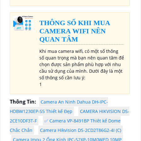
THÔNG SỐ KHI MUA
CAMERA WIFI NÊN
QUAN TÂM
Khi mua camera wifi, có một số thông
số quan trọng mà bạn nên quan tâm để
chọn được sản phẩm phù hợp với nhu
cầu sử dụng của mình. Dưới đây là một
số thông số cần lưu ý:
1
Thông Tin:
Camera An Ninh Dahua DH-IPC-
HDBW1230EP-S5 Thiết kế Đẹp
CAMERA HIKVISION DS-
2CE10DF3T-F
✅ Camera VP-8491BP Thiêt kế Dome
Chắc Chắn
Camera Hikvision DS-2CD2T86G2-4I (C)
Camera Imou 2 Ống Kính IPC-S2XP-10M0WED 10MP