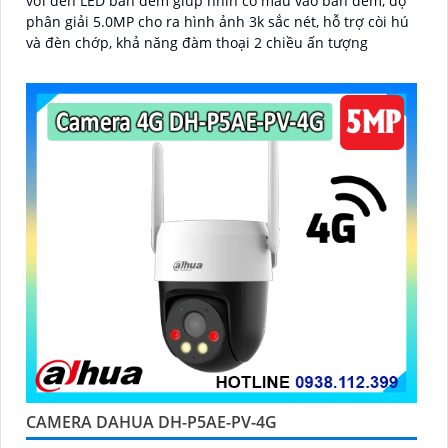
với đèn LED ban đêm giúp nhìn có màu vào ban đêm, độ
phân giải 5.0MP cho ra hình ảnh 3k sắc nét, hỗ trợ còi hú
và đèn chớp, khả năng đàm thoại 2 chiều ấn tượng
CAMERA DAHUA DH-P5AE-PV-4G