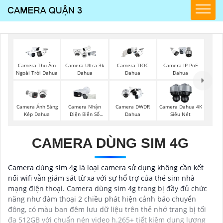
Camera Thu Âm
Camera Ultra 3k
Camera TIOC
Camera IP PoE
Ngoài Trời Dahua
Dahua
Dahua
Dahua
Camera Ánh Sáng
Camera Nhận
Camera DWDR
Camera Dahua 4K
Kép Dahua
Diện Biển Số
Dahua
Siêu Nét
Dahua
CAMERA DÙNG SIM 4G
Camera dùng sim 4g là loại camera sử dụng không cần kết
nối wifi vẫn giám sát từ xa với sự hổ trợ của thẻ sim nhà
mạng điện thoại. Camera dùng sim 4g trang bị đầy đủ chức
năng như đàm thoại 2 chiều phát hiện cảnh báo chuyển
đông, có màu ban đêm lưu dữ liệu trên thẻ nhớ trang bị tối
đa 512GB với chuẩn nén video h.265+ tiết kiệm dung lượng