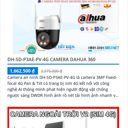
DH-SD-P3AE-PV-4G CAMERA DAHUA 360
1,662,500 ₫
2,375,000 ₫
Camera an ninh DH-SD-P3AE-PV-4G là camera 3MP Fixed-
focal 4G Pan & Tilt có trang bị sim 4G kết nối với công
nghệ AI thông minh phát hiện người động vật chống
ngược sáng DWDR hình ảnh rõ nét tải hình ảnh nhanh với
H.265+