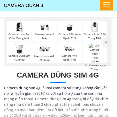
Camera Imou Full
Camera Imou 2
Camera 360 Imou
Camera Imou 360
Color Trong Nhà
Mắt
Ngoài Trời
Trong Nhà
Camera Dùng Sim
Camera Wifi
Lắp Camera Wifi
4G Imou
Ngoài Trời
2K Imou
Lắp Camera Ngụy
Trang
CAMERA DÙNG SIM 4G
Camera dùng sim 4g là loại camera sử dụng không cần kết
nối wifi vẫn giám sát từ xa với sự hổ trợ của thẻ sim nhà
mạng điện thoại. Camera dùng sim 4g trang bị đầy đủ chức
năng như đàm thoại 2 chiều phát hiện cảnh báo chuyển
đông, có màu ban đêm lưu dữ liệu trên thẻ nhớ trang bị tối
đa 512GB với chuẩn nén video h.265+ tiết kiệm dung lượng