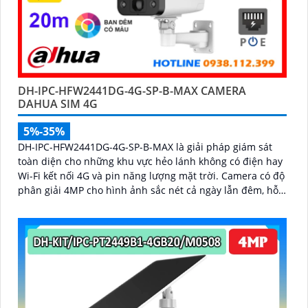
DH-IPC-HFW2441DG-4G-SP-B-MAX CAMERA
DAHUA SIM 4G
5%-35%
DH-IPC-HFW2441DG-4G-SP-B-MAX là giải pháp giám sát
toàn diện cho những khu vực hẻo lánh không có điện hay
Wi-Fi kết nối 4G và pin năng lượng mặt trời. Camera có độ
phân giải 4MP cho hình ảnh sắc nét cả ngày lẫn đêm, hỗ
trợ quan sát có màu ban đêm đến 20m, hồng ngoại 30m
và đàm thoại hai chiều