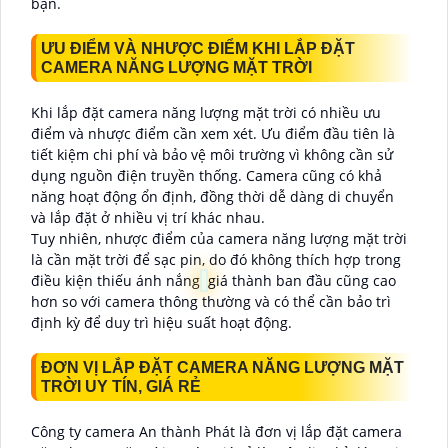
bạn.
ƯU ĐIỂM VÀ NHƯỢC ĐIỂM KHI LẮP ĐẶT
CAMERA NĂNG LƯỢNG MẶT TRỜI
Khi lắp đặt camera năng lượng mặt trời có nhiều ưu
điểm và nhược điểm cần xem xét. Ưu điểm đầu tiên là
tiết kiệm chi phí và bảo vệ môi trường vì không cần sử
dụng nguồn điện truyền thống. Camera cũng có khả
năng hoạt động ổn định, đồng thời dễ dàng di chuyển
và lắp đặt ở nhiều vị trí khác nhau.
Tuy nhiên, nhược điểm của camera năng lượng mặt trời
là cần mặt trời để sạc pin, do đó không thích hợp trong
điều kiện thiếu ánh nắng
giá thành ban đầu cũng cao
hơn so với camera thông thường và có thể cần bảo trì
định kỳ để duy trì hiệu suất hoạt động.
ĐƠN VỊ LẮP ĐẶT CAMERA NĂNG LƯỢNG MẶT
TRỜI UY TÍN, GIÁ RẺ
Công ty camera An thành Phát là đơn vị lắp đặt camera