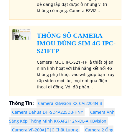
dễ dàng lắp đặt được ở những vị trí
không có mạng. Camera EZVIZ...
THÔNG SỐ CAMERA
IMOU DÙNG SIM 4G IPC-
S21FTP
Camera IMOU IPC-S21FTP là thiết bị an
ninh linh hoạt với khả năng kết nối 4G
không phụ thuộc vào wifi giúp bạn truy
cập video mọi lúc, mọi nơi qua điện
thoại di động. Với độ phân...
Thông Tin:
Camera KBvision KX-CAi2204N-B
Camera Dahua DH-SD4A225DB-HNY
Camera Ánh
Sáng Kép Thông Minh KX-AF2112N-DL-A KBvision
Camera VP-200A|T|C Chất Lượng
Camera 2 Ống