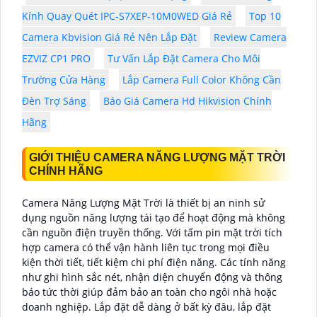
Kính Quay Quét IPC-S7XEP-10M0WED Giá Rẻ
Top 10
Camera Kbvision Giá Rẻ Nên Lắp Đặt
Review Camera
EZVIZ CP1 PRO
Tư Vấn Lắp Đặt Camera Cho Môi
Trường Cửa Hàng
Lắp Camera Full Color Không Cần
Đèn Trợ Sáng
Báo Giá Camera Hd Hikvision Chính
Hãng
GIỚI THIỆU CAMERA NĂNG LƯỢNG MẶT TRỜI
CHÍNH HÃNG
Camera Năng Lượng Mặt Trời là thiết bị an ninh sử
dụng nguồn năng lượng tái tạo để hoạt động mà không
cần nguồn điện truyền thống. Với tấm pin mặt trời tích
hợp camera có thể vận hành liên tục trong mọi điều
kiện thời tiết, tiết kiệm chi phí điện năng. Các tính năng
như ghi hình sắc nét, nhận diện chuyển động và thông
báo tức thời giúp đảm bảo an toàn cho ngôi nhà hoặc
doanh nghiệp. Lắp đặt dễ dàng ở bất kỳ đâu, lắp đặt