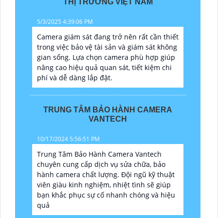
THỊ TRƯỜNG VIỆT NAM
5/3/2025 4:39:06 PM
Camera giám sát đang trở nên rất cần thiết
trong việc bảo vệ tài sản và giám sát không
gian sống. Lựa chọn camera phù hợp giúp
nâng cao hiệu quả quan sát, tiết kiệm chi
phí và dễ dàng lắp đặt.
TRUNG TÂM BẢO HÀNH CAMERA
VANTECH
10/17/2024 5:56:51 PM
Trung Tâm Bảo Hành Camera Vantech
chuyên cung cấp dịch vụ sửa chữa, bảo
hành camera chất lượng. Đội ngũ kỹ thuật
viên giàu kinh nghiệm, nhiệt tình sẽ giúp
bạn khắc phục sự cố nhanh chóng và hiệu
quả