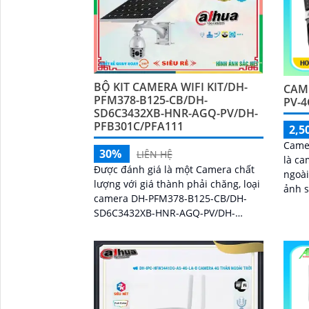
BỘ KIT CAMERA WIFI KIT/DH-
CAME
PFM378-B125-CB/DH-
PV-4
SD6C3432XB-HNR-AGQ-PV/DH-
PFB301C/PFA111
2,5
Came
30%
LIÊN HỆ
là ca
Được đánh giá là một Camera chất
ngoài
lượng với giá thành phải chăng, loại
ảnh sắc n
'
camera DH-PFM378-B125-CB/DH-
lượng
SD6C3432XB-HNR-AGQ-PV/DH-
mạng 
PFB301C/PFA111 là sự lựa chọn tuyệt
vời cho hệ thống...