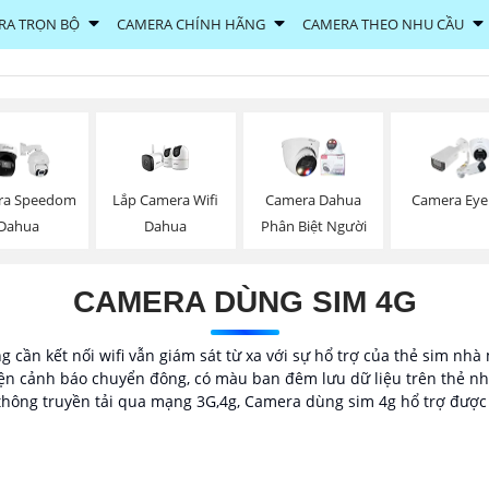
RA TRỌN BỘ
CAMERA CHÍNH HÃNG
CAMERA THEO NHU CẦU
Lắp Camera Wifi
ra Speedom
Camera Dahua
Camera Eye
Dahua
Dahua
Phân Biệt Người
CAMERA DÙNG SIM 4G
 cần kết nối wifi vẫn giám sát từ xa với sự hổ trợ của thẻ sim nh
ện cảnh báo chuyển đông, có màu ban đêm lưu dữ liệu trên thẻ nhớ
 thông truyền tải qua mạng 3G,4g, Camera dùng sim 4g hổ trợ được