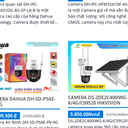
ra quan sát DH-IPC-
Camera DH-IPC-HFW3241DF-AS
431DG-4G-SP-LA-B là một
là một Camera giá rẻ mà vẫn 
ra cao cấp của hãng Dahua
bảo chất lượng. Với công nghệ
mera được thiết kế
CMOS, camera này cho chất lư
ộ phân giải 4MP, cho hình ảnh
hình ảnh mượt mà. Camera được
 và chi tiết
trang bị công nghệ giám...
CAMERA DS-2DE2C400IWG-
ERA DAHUA DH-SD-P5AE-
K/4G/C09S20 HIKVISION
G
5.850.000vnd
9.010.000v
09,500 ₫
2,585,000 ₫
DS-2DE2C400IWG-K/4G/C09S20 
ra An Ninh DH-SD-P5AE-PV-4G
camera quay xoay 360 cấp ngu