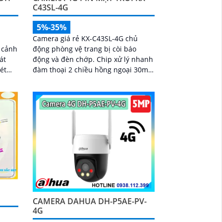
C43SL-4G
5%-35%
Camera giá rẻ KX-C43SL-4G chủ
 cảnh
động phòng vệ trang bị còi báo
át
động và đèn chớp. Chip xử lý nhanh
đàm thoại 2 chiều hồng ngoại 30m
ượng
chế độ ban đêm 4G. Sử dụng tâm
pin năng lượng...
CAMERA DAHUA DH-P5AE-PV-
4G