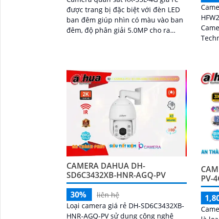
Came
được trang bị đặc biệt với đèn LED
HFW2
ban đêm giúp nhìn có màu vào ban
Came
đêm, độ phân giải 5.0MP cho ra
Technology. Ca
hình ảnh 3k sắc nét, hỗ trợ còi hú và
với đ
đèn chớp, khả năng đàm thoại 2
rõ nét
chiều ấn tượng
CAMERA DAHUA DH-
CAM
SD6C3432XB-HNR-AGQ-PV
PV-4
30%
liên hệ
1,8
Loại camera giá rẻ DH-SD6C3432XB-
Came
HNR-AGQ-PV sử dụng công nghệ