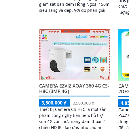
là loạ
giám sát ban đêm Hồng Ngoại 150m
chức 
siêu sáng và đẹp. Với độ phân giải
lượng
Ultra 2k, camera cho chất lượng
Ultra 4k lite
hình ảnh rõ nét
trình 
CAMERA EZVIZ XOAY 360 4G CS-
CAME
H8C (3MP,4G)
2DE2
3,500,000 ₫
4.8
3,500,000 ₫
Thiết bị Camera CS-H8C là một sản
Came
phẩm công nghệ tiên tiến, hỗ trợ
K/4G
sim 4G với chức năng đàm thoại 2
dụng 
chiều HD IP, đáp ứng nhu cầu an
để c