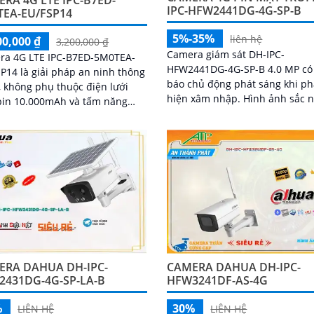
RA 4G LTE IPC-B7ED-
IPC-HFW2441DG-4G-SP-B
TEA-EU/FSP14
5%-35%
liên hệ
00,000 ₫
3,200,000 ₫
Camera giám sát DH-IPC-
ra 4G LTE IPC-B7ED-5M0TEA-
HFW2441DG-4G-SP-B 4.0 MP có
P14 là giải pháp an ninh thông
báo chủ động phát sáng khi ph
 không phụ thuộc điện lưới
hiện xâm nhập. Hình ảnh sắc nét
pin 10.000mAh và tấm năng
ban đêm Full Color 20m chất l
rời. Hỗ trợ WiFi/4G, AI
cho nhà xưởng kho hàng
diện...
ERA DAHUA DH-IPC-
CAMERA DAHUA DH-IPC-
2431DG-4G-SP-LA-B
HFW3241DF-AS-4G
%
30%
LIÊN HỆ
LIÊN HỆ