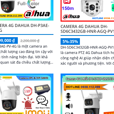
ERA 4G DAHUA DH-P3AE-
CAMERA 4G DAHUA DH-
G
SD6C3432GB-HNR-AGQ-PV
99,000 ₫
2,200,000 ₫
5%-35%
3AE-PV-4G là một camera an
DH-SD6C3432GB-HNR-AGQ-PV1
chất lượng cao đáng tin cậy với
là camera PTZ 4G Dahua tích h
tính năng hiện đại. Với khả
công nghệ AI giúp nhận diện c
quan sát đa chiều chất lượng
xác người và phương tiện. Với độ
ảnh sắc nét camera đáng để
phân giải 4MP, zoom quang 32
ét cho nhu cầu an ninh của
nhìn ban đêm hồng ngoại 150
hình ảnh có màu trong khoảng
50m, camera đảm bảo quan sát
nét 24/7