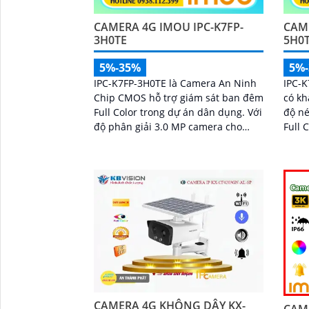
CAMERA 4G IMOU IPC-K7FP-
CAME
3H0TE
5H0
5%-35%
5%
IPC-K7FP-3H0TE là Camera An Ninh
IPC-K
Chip CMOS hỗ trợ giám sát ban đêm
có k
Full Color trong dự án dân dụng. Với
độ n
độ phân giải 3.0 MP camera cho
Full Color 
hình ảnh rõ nét cả ngày lẫn đêm
có màu sán
với m
CAMERA 4G KHÔNG DÂY KX-