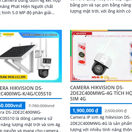
i camera dùng dum 4g kết hợp
bằng pin và sạc pin bằng năng
năng Phát Hiện Người chất
lượng mặt trời, với ống kính có
 hình 5.0 MP độ phân giải
phân giải 4.0MP cho ra hình ả
. Ứng dụng cho công
nét, trang bị micro và loa đàm 
giá rẻ...
2 chiều, nhìn có màu vào ban 
bằng đèn Led khoảng cách 30
CAMERA HIKVISION DS-
RA HIKVISION DS-
2DE2C400MWG-4G TÍCH H
C400IWG-K/4G/C05S10
SIM 4G
50.000vnd
7.780.000vnd
1,900,000 ₫
2,500,000 ₫
ra DS-2DE2C400IWG-
Camera IP sim 4g hikvision DS-
/C05S10 là dòng camera sử
2DE2C400MWG-4G là sản phẩm
năng lượng mặt trời và sim 4g
lượng với nhiều tính năng thô
ấp nguồn và mạng cho camera,