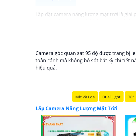
Lắp đặt camera năng lượng mặt trời là giải
hợp cho các khu vực khó kéo nguồn. Sử dụng
tính năng Thông Minh như ghi hình Full HD, 
công trường, hay vùng nông thôn.
Camera góc quan sát 95 độ được trang bị le
toàn cảnh mà không bỏ sót bất kỳ chi tiết nà
hiệu quả.
Mic Và Loa
Dual Light
78°
Lắp Camera Năng Lượng Mặt Trời