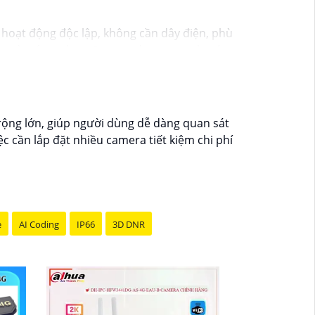
 hoạt động độc lập, không cần dây điện, phù
ảo vệ môi trường. Camera được trang bị các
 lý tưởng để giám sát an ninh tại nhà ở,
rộng lớn, giúp người dùng dễ dàng quan sát
ệc cần lắp đặt nhiều camera tiết kiệm chi phí
e
AI Coding
IP66
3D DNR