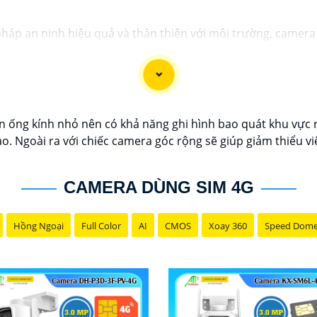
 pháp an ninh hiệu quả và thân thiện với môi trường, camera
 năng lượng mặt trời giúp tiết kiệm chi phí điện năng và b
quan sát ban đêm và phát hiện chuyển động. Đây là lựa chọn
n ống kính nhỏ nên có khả năng ghi hình bao quát khu vực 
o. Ngoài ra với chiếc camera góc rộng sẽ giúp giảm thiểu vi
CAMERA DÙNG SIM 4G
Hồng Ngoại
Full Color
AI
CMOS
Xoay 360
Speed Dom