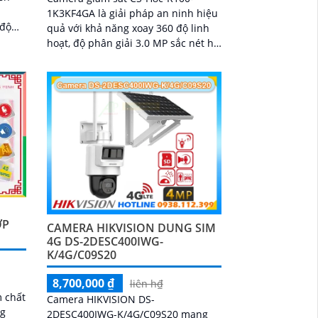
1K3KF4GA là giải pháp an ninh hiệu
 độ
quả với khả năng xoay 360 độ linh
nh sắc
hoạt, độ phân giải 3.0 MP sắc nét hỗ
thoại
trợ kết nối 4G ổn định, tích hợp AI
đêm
để phát hiện chuyển động con
m
người chính xác
ỢP
CAMERA HIKVISION DUNG SIM
4G DS-2DESC400IWG-
K/4G/C09S20
8,700,000 ₫
liên h₫
 chất
Camera HIKVISION DS-
ng
2DESC400IWG-K/4G/C09S20 mang