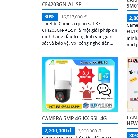
CAME
CF4203GN-AL-SP
5M0
30%
16,517,000 ₫
2,8
Thiết bị Camera quan sát KX-
Came
CF4203GN-AL-SP là một giải pháp an
EU/FS
ninh hàng đầu trong lĩnh vực giám
minh,
sát và bảo vệ. Với công nghệ tiên
nhờ 
tiến, camera này mang đến hình
lượng mặt t
ảnh sắc nét và chất lượng cao, cho
nhận 
phép người dùng giám sát từ xa một
cách dễ dàng
CAM
CAMERA 5MP 4G KX-S5L-4G
HFW
2,200,000 ₫
2,900,000 ₫
30
Camera quan sát KX-S5L-4G giá rẻ