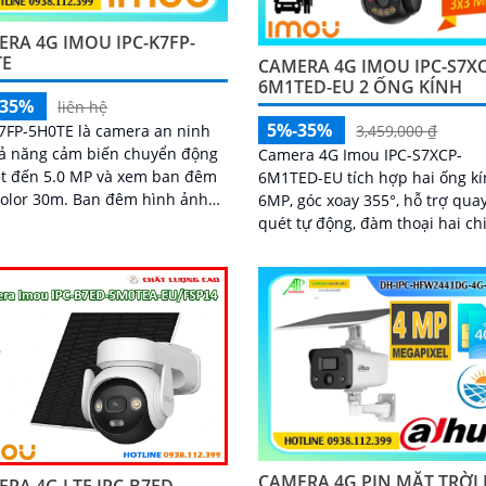
RA 4G IMOU IPC-K7FP-
TE
CAMERA 4G IMOU IPC-S7XC
6M1TED-EU 2 ỐNG KÍNH
-35%
liên hệ
5%-35%
7FP-5H0TE là camera an ninh
3,459,000 ₫
hả năng cảm biến chuyển động
Camera 4G Imou IPC-S7XCP-
ét đến 5.0 MP và xem ban đêm
6M1TED-EU tích hợp hai ống k
30m. Ban đêm hình ảnh
6MP, góc xoay 355°, hỗ trợ qua
g mịn. Công nghệ nổi bật
quét tự động, đàm thoại hai ch
icro...
chuẩn nén H.265, đèn LED kép,
hiện thông minh IMOU SENSE,
động còi 110dB
CAMERA 4G PIN MẶT TRỜI 