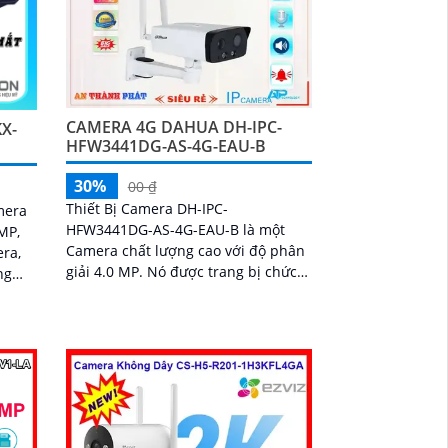
CAMERA 4G DAHUA DH-IPC-
X-
HFW3441DG-AS-4G-EAU-B
30%
00 ₫
Thiết Bị Camera DH-IPC-
mera
HFW3441DG-AS-4G-EAU-B là một
 MP,
Camera chất lượng cao với độ phân
era,
giải 4.0 MP. Nó được trang bị chức
ng
năng thông minh, bao gồm tính
năng Có Màu Ban Đêm