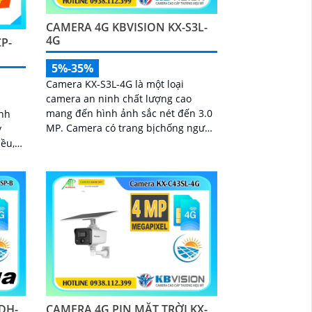
CAMERA 4G KBVISION KX-S3L-
4G
P-
5%-35%
Camera KX-S3L-4G là một loại
camera an ninh chất lượng cao
mang đến hình ảnh sắc nét đến 3.0
ính
MP. Camera có trang bịchống ngược
y
sáng DWDR và khả năng giám sát
iều,
ban đêm Full Color lên đến 30m
 phát
 báo
DH-
CAMERA 4G PIN MẶT TRỜI KX-