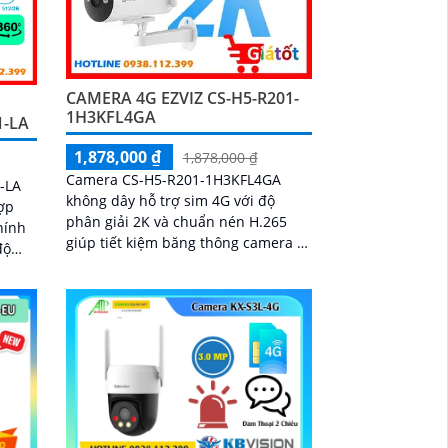
CAMERA 4G EZVIZ CS-H5-R201-
1H3KFL4GA
1-LA
1,878,000 ₫
1,878,000 ₫
Camera CS-H5-R201-1H3KFL4GA
-LA
không dây hỗ trợ sim 4G với độ
ợp
phân giải 2K và chuẩn nén H.265
hính
giúp tiết kiệm băng thông camera có
khả năng đàm thoại 2 chiều tầm
x, tầm
nhìn hồng ngoại lên đến 30m và
m và
ánh sáng trắng 20m quan sát rõ
 cách
ràng cả ngày lẫn đêm với chuẩn
 rõ
IP67 camera còn tích hợp tính năng
phát hiện thông minh và cảnh báo
bằng còi và đèn chớp phù hợp cho
công trình kho hàng, nhà xưởng
công trình