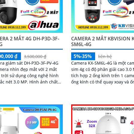
RA 2 MẮT 4G DH-P3D-3F-
CAMERA 2 MẮT KBVISION K
G
SM6L-4G
00,000 ₫
5%-35%
3,500,000 ₫
liên hệ
ra giám sát DH-P3D-3F-PV-4G
Camera KX-SM6L-4G là một ca
mera nhìn đẹp mắt với 2 mắt
sim 4g có độ phân giải cao 3.0
 trời sử dụng công nghệ hình
tích hợp 2 ống kính trên 1 cam
ét 3.0 MP. Hình ảnh chất
ống kính có thể quay xoay và ố
 truyền qua mạng 4G hỗ trợ
kính cố định. Được trang bị công
4G và...
nghệ...