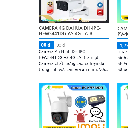
CAMERA 4G DAHUA DH-IPC-
CAM
HFW3441DG-AS-4G-LA-B
PV-4
00 ₫
1,7
00 ₫
Camera An Ninh DH-IPC-
DH-P
HFW3441DG-AS-4G-LA-B là một
ninh 
Camera chất lượng cao và hiện đại
nhiều 
trong lĩnh vực camera an ninh. Với
năng 
độ phân giải 4K Ultra HD, nó cho
hình 
phép người dùng giám sát và ghi lại
xem x
hình ảnh rõ nét với các chi tiết tinh
bạn
tế