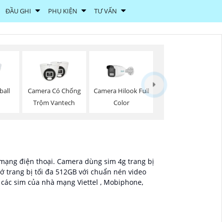
ĐẦU GHI
PHỤ KIỆN
TƯ VẤN
ball
Camera Có Chống
Camera Hilook Full
Trộm Vantech
Color
à mạng điện thoại. Camera dùng sim 4g trang bị
 trang bị tối đa 512GB với chuẩn nén video
 các sim của nhà mạng Viettel , Mobiphone,