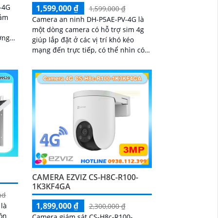
-4G
1,599,000 ₫
1,599,000 ₫
đảm
Camera an ninh DH-P5AE-PV-4G là
một dòng camera có hỗ trợ sim 4g
ợng
giúp lắp đặt ở các vị trí khó kéo
mạng đến trực tiếp, có thể nhìn có
màu vào ban đêm 20-30m, báo động
còi hú và đèn chớp tại chỗ, tích hợp
khả năng quay xoay 360 độ ấn
tượng, chống nước IP 66
CAMERA EZVIZ CS-H8C-R100-
1K3KF4GA
nd
1,899,000 ₫
là
2,300,000 ₫
ồn
Camera giám sát CS-H8c-R100-