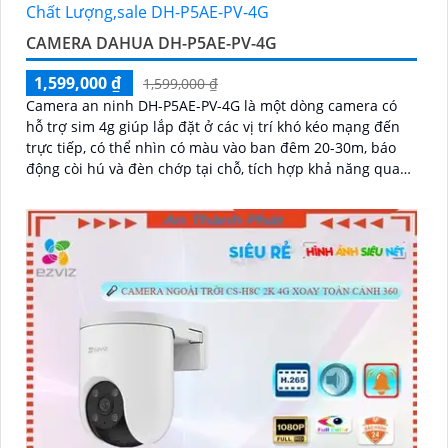
CAMERA DAHUA DH-P5AE-PV-4G
1,599,000 ₫
1,599,000 ₫
Camera an ninh DH-P5AE-PV-4G là một dòng camera có
hỗ trợ sim 4g giúp lắp đặt ở các vị trí khó kéo mạng đến
trực tiếp, có thể nhìn có màu vào ban đêm 20-30m, báo
động còi hú và đèn chớp tại chỗ, tích hợp khả năng quay
xoay 360 độ ấn tượng, chống nước IP 66