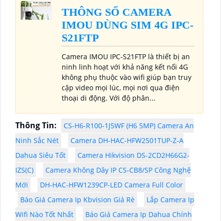
THÔNG SỐ CAMERA
IMOU DÙNG SIM 4G IPC-
S21FTP
Camera IMOU IPC-S21FTP là thiết bị an
ninh linh hoạt với khả năng kết nối 4G
không phụ thuộc vào wifi giúp bạn truy
cập video mọi lúc, mọi nơi qua điện
thoại di động. Với độ phân...
Thông Tin:
CS-H6-R100-1J5WF (H6 5MP) Camera An
Ninh Sắc Nét
Camera DH-HAC-HFW2501TUP-Z-A
Dahua Siêu Tốt
Camera Hikvision DS-2CD2H66G2-
IZS(C)
Camera Không Dây IP CS-CB8/SP Công Nghệ
Mới
DH-HAC-HFW1239CP-LED Camera Full Color
Báo Giá Camera Ip Kbvision Giá Rè
Lắp Camera Ip
Wifi Nào Tốt Nhất
Báo Giá Camera Ip Dahua Chính