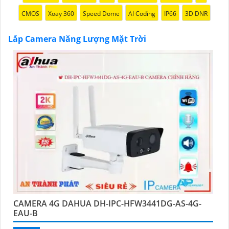
CMOS
Xoay 360
Speed Dome
AI Coding
IP66
3D DNR
Lắp Camera Năng Lượng Mặt Trời
'
CAMERA 4G DAHUA DH-IPC-HFW3441DG-AS-4G-
EAU-B