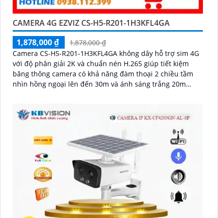
CAMERA 4G EZVIZ CS-H5-R201-1H3KFL4GA
1,878,000 ₫
1,878,000 ₫
Camera CS-H5-R201-1H3KFL4GA không dây hỗ trợ sim 4G
với độ phân giải 2K và chuẩn nén H.265 giúp tiết kiệm
băng thông camera có khả năng đàm thoại 2 chiều tầm
nhìn hồng ngoại lên đến 30m và ánh sáng trắng 20m
quan sát rõ ràng cả ngày lẫn đêm với chuẩn IP67 camera
còn tích hợp tính năng phát hiện thông minh và cảnh báo
bằng còi và đèn chớp phù hợp cho công trình kho hàng,
nhà xưởng công trình