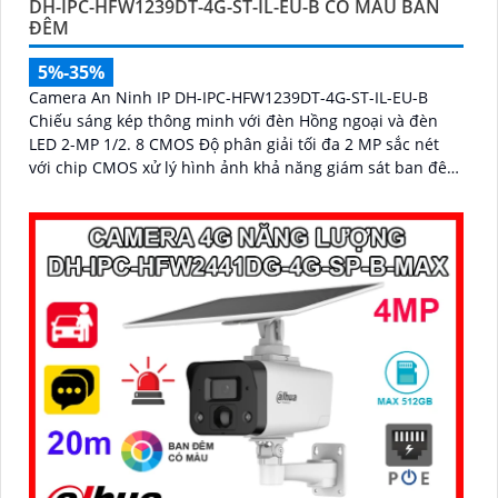
DH-IPC-HFW1239DT-4G-ST-IL-EU-B CÓ MÀU BAN
ĐÊM
5%-35%
Camera An Ninh IP DH-IPC-HFW1239DT-4G-ST-IL-EU-B
Chiếu sáng kép thông minh với đèn Hồng ngoại và đèn
LED 2-MP 1/2. 8 CMOS Độ phân giải tối đa 2 MP sắc nét
với chip CMOS xử lý hình ảnh khả năng giám sát ban đêm
Full Color 30m sáng như ban ngày