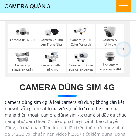
Camera IP H265+
Camera Có Thu
Camera Ip Full
Camera Ai
Âm Trong Nhà
Color Vantech
Uniview
Lắp Camera
Camera Ip
Camera Bullet
Camera Ip Dome
Hdparagon Ghi
Hikvision Chất
Thân Trụ
Full Color Dahua
Âm
Lượng
CAMERA DÙNG SIM 4G
Camera dùng sim 4g là loại camera sử dụng không cần kết
nối wifi vẫn giám sát từ xa với sự hổ trợ của thẻ sim nhà
mạng điện thoại. Camera dùng sim 4g trang bị đầy đủ chức
năng như đàm thoại 2 chiều phát hiện cảnh báo chuyển
đông, có màu ban đêm lưu dữ liệu trên thẻ nhớ trang bị tối
đa 512GB với chuẩn nén video h.265+ tiết kiệm dung lượng