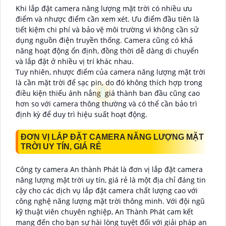
Khi lắp đặt camera năng lượng mặt trời có nhiều ưu
điểm và nhược điểm cần xem xét. Ưu điểm đầu tiên là
tiết kiệm chi phí và bảo vệ môi trường vì không cần sử
dụng nguồn điện truyền thống. Camera cũng có khả
năng hoạt động ổn định, đồng thời dễ dàng di chuyển
và lắp đặt ở nhiều vị trí khác nhau.
Tuy nhiên, nhược điểm của camera năng lượng mặt trời
là cần mặt trời để sạc pin, do đó không thích hợp trong
điều kiện thiếu ánh nắng
giá thành ban đầu cũng cao
hơn so với camera thông thường và có thể cần bảo trì
định kỳ để duy trì hiệu suất hoạt động.
ĐƠN VỊ LẮP ĐẶT CAMERA NĂNG LƯỢNG MẶT
TRỜI UY TÍN, GIÁ RẺ
Công ty camera An thành Phát là đơn vị lắp đặt camera
năng lượng mặt trời uy tín, giá rẻ là một địa chỉ đáng tin
cậy cho các dịch vụ lắp đặt camera chất lượng cao với
công nghệ năng lượng mặt trời thông minh. Với đội ngũ
kỹ thuật viên chuyên nghiệp, An Thành Phát cam kết
mang đến cho bạn sự hài lòng tuyệt đối với giải pháp an