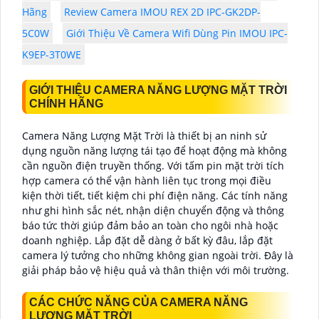
Hãng
Review Camera IMOU REX 2D IPC-GK2DP-
5C0W
Giới Thiệu Về Camera Wifi Dùng Pin IMOU IPC-
K9EP-3T0WE
GIỚI THIỆU CAMERA NĂNG LƯỢNG MẶT TRỜI
CHÍNH HÃNG
Camera Năng Lượng Mặt Trời là thiết bị an ninh sử
dụng nguồn năng lượng tái tạo để hoạt động mà không
cần nguồn điện truyền thống. Với tấm pin mặt trời tích
hợp camera có thể vận hành liên tục trong mọi điều
kiện thời tiết, tiết kiệm chi phí điện năng. Các tính năng
như ghi hình sắc nét, nhận diện chuyển động và thông
báo tức thời giúp đảm bảo an toàn cho ngôi nhà hoặc
doanh nghiệp. Lắp đặt dễ dàng ở bất kỳ đâu, lắp đặt
camera lý tưởng cho những không gian ngoài trời. Đây là
giải pháp bảo vệ hiệu quả và thân thiện với môi trường.
CÁC CHỨC NĂNG CỦA CAMERA NĂNG
LƯỢNG MẶT TRỜI