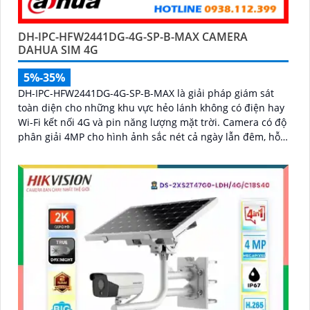
DH-IPC-HFW2441DG-4G-SP-B-MAX CAMERA
DAHUA SIM 4G
5%-35%
DH-IPC-HFW2441DG-4G-SP-B-MAX là giải pháp giám sát
toàn diện cho những khu vực hẻo lánh không có điện hay
Wi-Fi kết nối 4G và pin năng lượng mặt trời. Camera có độ
phân giải 4MP cho hình ảnh sắc nét cả ngày lẫn đêm, hỗ
trợ quan sát có màu ban đêm đến 20m, hồng ngoại 30m
và đàm thoại hai chiều