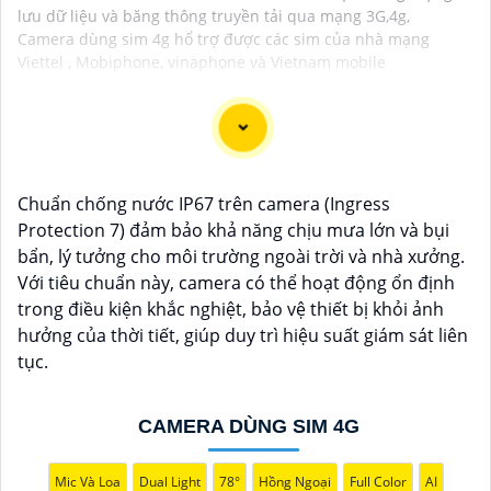
lưu dữ liệu và băng thông truyền tải qua mạng 3G,4g,
Camera dùng sim 4g hổ trợ được các sim của nhà mạng
Viettel , Mobiphone, vinaphone và Vietnam mobile
Lắp đặt camera năng lượng mặt trời là giải pháp an
Chuẩn chống nước IP67 trên camera (Ingress
ninh hiệu quả và thân thiện với môi trường, camera
Protection 7) đảm bảo khả năng chịu mưa lớn và bụi
hoạt động độc lập, không cần dây điện, phù hợp cho
bẩn, lý tưởng cho môi trường ngoài trời và nhà xưởng.
các khu vực khó kéo nguồn. Sử dụng năng lượng mặt
Với tiêu chuẩn này, camera có thể hoạt động ổn định
trời giúp tiết kiệm chi phí điện năng và bảo vệ môi
trong điều kiện khắc nghiệt, bảo vệ thiết bị khỏi ảnh
trường. Camera được trang bị các tính năng Thông
hưởng của thời tiết, giúp duy trì hiệu suất giám sát liên
Minh như ghi hình Full HD, quan sát ban đêm và phát
tục.
hiện chuyển động. Đây là lựa chọn lý tưởng để giám
sát an ninh tại nhà ở, công trường, hay vùng nông
thôn.
CAMERA DÙNG SIM 4G
Mic Và Loa
Dual Light
78°
Hồng Ngoại
Full Color
AI