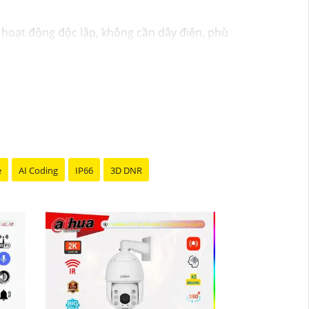
 hoạt động độc lập, không cần dây điện, phù
ảo vệ môi trường. Camera được trang bị các
 lý tưởng để giám sát an ninh tại nhà ở,
e
AI Coding
IP66
3D DNR