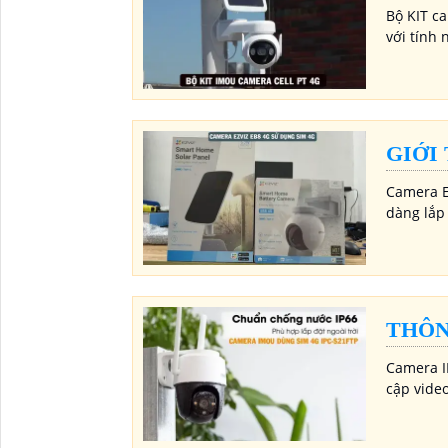
Bộ KIT c
với tính 
GIỚI
Camera E
dàng lắp
THÔN
Camera IM
cập video