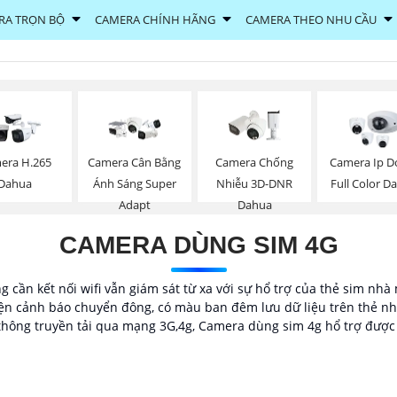
RA TRỌN BỘ
CAMERA CHÍNH HÃNG
CAMERA THEO NHU CẦU
era H.265
Camera Cân Bằng
Camera Chống
Camera Ip 
Dahua
Ánh Sáng Super
Nhiễu 3D-DNR
Full Color D
Adapt
Dahua
CAMERA DÙNG SIM 4G
 cần kết nối wifi vẫn giám sát từ xa với sự hổ trợ của thẻ sim nh
ện cảnh báo chuyển đông, có màu ban đêm lưu dữ liệu trên thẻ nhớ
 thông truyền tải qua mạng 3G,4g, Camera dùng sim 4g hổ trợ được