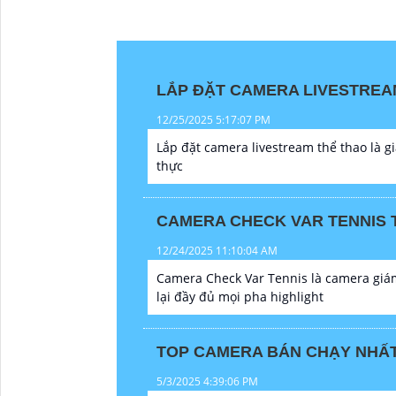
LẮP ĐẶT CAMERA LIVESTREA
12/25/2025 5:17:07 PM
Lắp đặt camera livestream thể thao là gi
thực
CAMERA CHECK VAR TENNIS 
12/24/2025 11:10:04 AM
Camera Check Var Tennis là camera giám 
lại đầy đủ mọi pha highlight
TOP CAMERA BÁN CHẠY NHẤT 
5/3/2025 4:39:06 PM