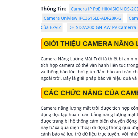
Thông Tin:
Camera IP PoE HIKVISION DS-2
Camera Uniview IPC3615LE-ADF28K-G
Cam
Của EZVIZ
DH-SD2A200-GN-AW-PV Camerra P
GIỚI THIỆU CAMERA NĂNG
Camera Năng Lượng Mặt Trời là thiết bị an ni
tích hợp camera có thể vận hành liên tục trong
và thông báo tức thời giúp đảm bảo an toàn ch
ngoài trời. Đây là giải pháp bảo vệ hiệu quả và
CÁC CHỨC NĂNG CỦA CAM
Camera năng lượng mặt trời được tích hợp côn
động độc lập hoàn toàn bằng năng lượng mặt t
được trang bị hệ thống cảm biến chuyển động v
này từ xa qua điện thoại di động thông qua ứn
cảnh báo và lưu trữ dữ liệu trực tuyến. Với nh