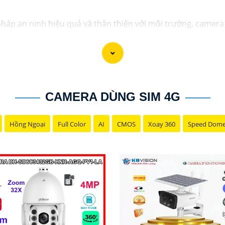
 pháp an ninh hiệu quả và thân thiện với môi trường, camera
 năng lượng mặt trời giúp tiết kiệm chi phí điện năng và b
quan sát ban đêm và phát hiện chuyển động. Đây là lựa chọn
CAMERA DÙNG SIM 4G
Hồng Ngoại
Full Color
AI
CMOS
Xoay 360
Speed Dom