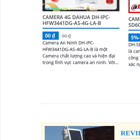
CAMERA 4G DAHUA DH-IPC-
CAM
HFW3441DG-AS-4G-LA-B
SD6
00 ₫
00 ₫
5%
Camera An Ninh DH-IPC-
DH-S
HFW3441DG-AS-4G-LA-B là một
là ca
Camera chất lượng cao và hiện đại
công 
trong lĩnh vực camera an ninh. Với
xác ng
độ phân giải 4K Ultra HD, nó cho
phân 
phép người dùng giám sát và ghi lại
nhìn
hình ảnh rõ nét với các chi tiết tinh
hình 
'
tế
50m,
nét 2
REVI