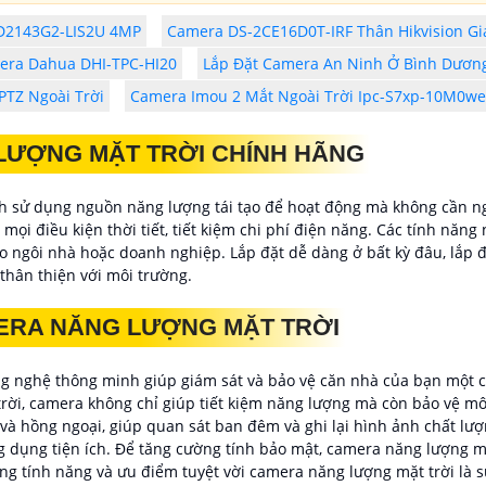
CD2143G2-LIS2U 4MP
Camera DS-2CE16D0T-IRF Thân Hikvision Gi
era Dahua DHI-TPC-HI20
Lắp Đặt Camera An Ninh Ở Bình Dương
TZ Ngoài Trời
Camera Imou 2 Mắt Ngoài Trời Ipc-S7xp-10M0w
 LƯỢNG MẶT TRỜI CHÍNH HÃNG
nh sử dụng nguồn năng lượng tái tạo để hoạt động mà không cần ng
 mọi điều kiện thời tiết, tiết kiệm chi phí điện năng. Các tính năn
o ngôi nhà hoặc doanh nghiệp. Lắp đặt dễ dàng ở bất kỳ đâu, lắp
 thân thiện với môi trường.
ERA NĂNG LƯỢNG MẶT TRỜI
g nghệ thông minh giúp giám sát và bảo vệ căn nhà của bạn một cá
rời, camera không chỉ giúp tiết kiệm năng lượng mà còn bảo vệ m
à hồng ngoại, giúp quan sát ban đêm và ghi lại hình ảnh chất lượ
g dụng tiện ích. Để tăng cường tính bảo mật, camera năng lượng m
ững tính năng và ưu điểm tuyệt vời camera năng lượng mặt trời là 