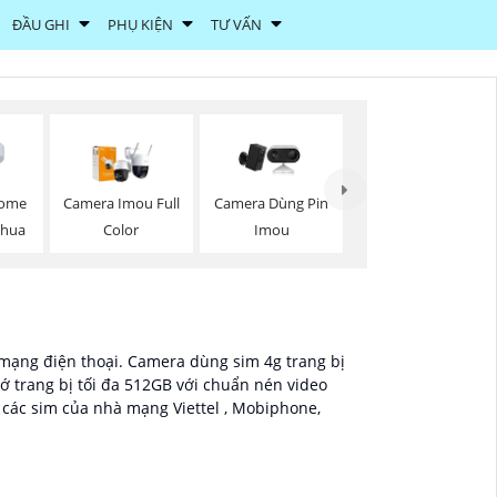
ĐẦU GHI
PHỤ KIỆN
TƯ VẤN
Dome
Camera Imou Full
Camera Dùng Pin
ahua
Color
Imou
à mạng điện thoại. Camera dùng sim 4g trang bị
 trang bị tối đa 512GB với chuẩn nén video
 các sim của nhà mạng Viettel , Mobiphone,