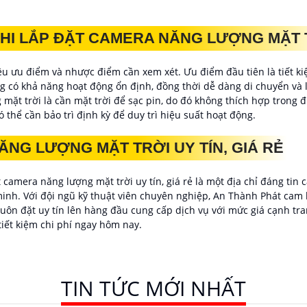
KHI LẮP ĐẶT CAMERA NĂNG LƯỢNG MẶT 
ều ưu điểm và nhược điểm cần xem xét. Ưu điểm đầu tiên là tiết ki
có khả năng hoạt động ổn định, đồng thời dễ dàng di chuyển và lắ
ặt trời là cần mặt trời để sạc pin, do đó không thích hợp trong đ
thể cần bảo trì định kỳ để duy trì hiệu suất hoạt động.
ĂNG LƯỢNG MẶT TRỜI UY TÍN, GIÁ RẺ
 camera năng lượng mặt trời uy tín, giá rẻ là một địa chỉ đáng tin 
inh. Với đội ngũ kỹ thuật viên chuyên nghiệp, An Thành Phát cam 
uôn đặt uy tín lên hàng đầu cung cấp dịch vụ với mức giá cạnh tra
tiết kiệm chi phí ngay hôm nay.
TIN TỨC MỚI NHẤT