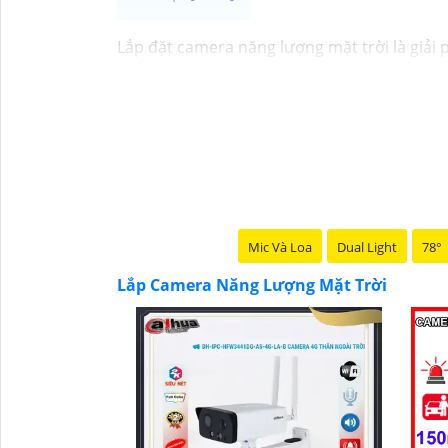
Lắp đặt camera năng lượng mặt trời là giải
hợp cho các khu vực khó kéo nguồn. Sử dụng
tính năng Thông Minh như ghi hình Full HD, 
công trường, hay vùng nông thôn.
Mic Và Loa
Dual Light
78°
Lắp Camera Năng Lượng Mặt Trời