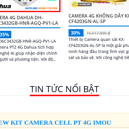
CAMERA 4G KHÔNG DÂY K
ERA 4G DAHUA DH-
CF4203GN-AL-SP
C3432GB-HNR-AGQ-PV1-LA
30%
16,517,000 ₫
-35%
Thiết bị Camera quan sát KX-
D6C3432GB-HNR-AGQ-PV1-LA
CF4203GN-AL-SP là một giải ph
mera PTZ 4G Dahua tích hợp
ninh hàng đầu trong lĩnh vực 
nghệ AI giúp nhận diện chính
sát và bảo vệ. Với công nghệ tiên
ười và phương tiện. Với độ
tiến, camera này mang đến hì
giải 4MP, zoom quang 32x, tầm
ảnh sắc nét và chất lượng cao,
 ban đêm hồng ngoại 150m và
phép người dùng giám sát từ x
ảnh có màu trong khoảng cách
cách dễ dàng
 camera đảm bảo quan sát rõ
TIN TỨC NỔI BẬT
4/7
EW KIT CAMERA CELL PT 4G IMOU