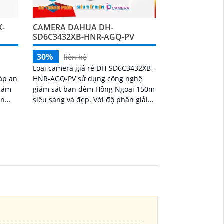
X-
CAMERA DAHUA DH-
SD6C3432XB-HNR-AGQ-PV
30%
liên hệ
Loại camera giá rẻ DH-SD6C3432XB-
áp an
HNR-AGQ-PV sử dụng công nghệ
giám
giám sát ban đêm Hồng Ngoại 150m
siêu sáng và đẹp. Với độ phân giải
nh
Ultra 2k, camera cho chất lượng
 cho
hình ảnh rõ nét
a một