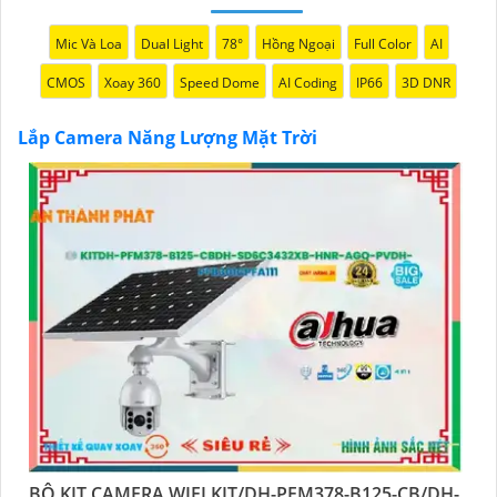
Mic Và Loa
Dual Light
78°
Hồng Ngoại
Full Color
AI
CMOS
Xoay 360
Speed Dome
AI Coding
IP66
3D DNR
Lắp Camera Năng Lượng Mặt Trời
'
BỘ KIT CAMERA WIFI KIT/DH-PFM378-B125-CB/DH-