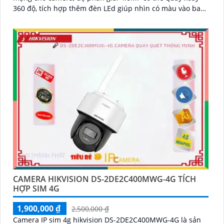
360 độ, tích hợp thêm đèn LEd giúp nhìn có màu vào ban
đêm, có thể thu tiếng kèm hình ảnh từ micro trên camera
CAMERA HIKVISION DS-2DE2C400MWG-4G TÍCH
HỢP SIM 4G
1,900,000 ₫
2,500,000 ₫
Camera IP sim 4g hikvision DS-2DE2C400MWG-4G là sản