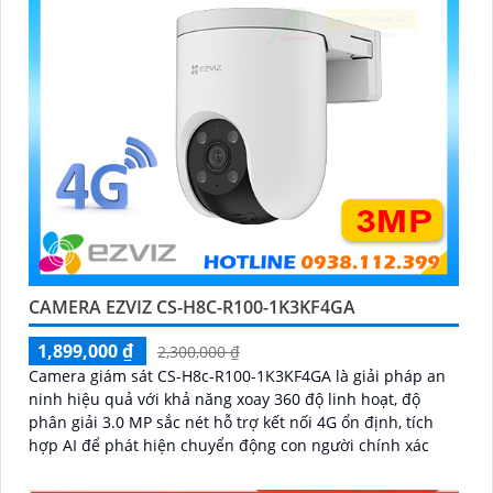
CAMERA EZVIZ CS-H8C-R100-1K3KF4GA
1,899,000 ₫
2,300,000 ₫
Camera giám sát CS-H8c-R100-1K3KF4GA là giải pháp an
ninh hiệu quả với khả năng xoay 360 độ linh hoạt, độ
phân giải 3.0 MP sắc nét hỗ trợ kết nối 4G ổn định, tích
hợp AI để phát hiện chuyển động con người chính xác