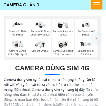
Lắp Camera Wifi
Camera Ip Thân
Camera Sử Dụng
Camera Speedom
Dahua
Trụ Dahua
Chip Sony Dahua
Dahua
Camera Dahua
Camera Eyeball
Camera Có Chống
Camera Hilook
Phân Biệt Người
Trộm Vantech
Full Color
CAMERA DÙNG SIM 4G
Camera dùng sim 4g là loại camera sử dụng không cần kết
nối wifi vẫn giám sát từ xa với sự hổ trợ của thẻ sim nhà
mạng điện thoại. Camera dùng sim 4g trang bị đầy đủ chức
năng như đàm thoại 2 chiều phát hiện cảnh báo chuyển
đông, có màu ban đêm lưu dữ liệu trên thẻ nhớ trang bị tối
đa 512GB với chuẩn nén video h.265+ tiết kiệm dung lượng