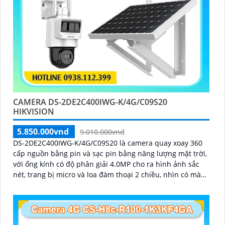
CAMERA DS-2DE2C400IWG-K/4G/C09S20
HIKVISION
5.850.000vnd
9.010.000vnd
DS-2DE2C400IWG-K/4G/C09S20 là camera quay xoay 360
cấp nguồn bằng pin và sạc pin bằng năng lượng mặt trời,
với ống kính có độ phân giải 4.0MP cho ra hình ảnh sắc
nét, trang bị micro và loa đàm thoại 2 chiều, nhìn có màu
vào ban đêm bằng đèn Led khoảng cách 30m