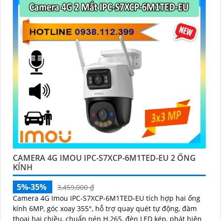
CAMERA 4G IMOU IPC-S7XCP-6M1TED-EU 2 ỐNG
KÍNH
5%-35%
3,459,000 ₫
Camera 4G Imou IPC-S7XCP-6M1TED-EU tích hợp hai ống
kính 6MP, góc xoay 355°, hỗ trợ quay quét tự động, đàm
thoại hai chiều, chuẩn nén H.265, đèn LED kép, phát hiện