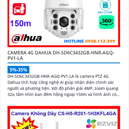
CAMERA 4G DAHUA DH-SD6C3432GB-HNR-AGQ-
PV1-LA
5%-35%
DH-SD6C3432GB-HNR-AGQ-PV1-LA là camera PTZ 4G
Dahua tích hợp công nghệ AI giúp nhận diện chính xác
người và phương tiện. Với độ phân giải 4MP, zoom quang
32x, tầm nhìn ban đêm hồng ngoại 150m và hình ảnh có
màu trong khoảng cách 50m, camera đảm bảo quan sát
rõ nét 24/7