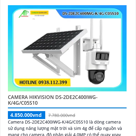
CAMERA HIKVISION DS-2DE2C400IWG-
K/4G/C05S10
4.850.000vnd
7.780.000vnd
Camera DS-2DE2C400IWG-K/4G/C05S10 là dòng camera
sử dụng năng lượng mặt trời và sim 4g để cấp nguồn và
mạng cho camera, độ phân giải 4.0MP có thể quay xoay