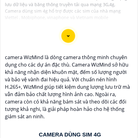
lưu dữ liệu và băng thông truyền tải qua mạng 3G,4g,
Camera dùng sim 4g hổ trợ được các sim của nhà mạng
Viettel , Mobiphone, vinaphone và Vietnam mobile
Lắp đặt camera năng lượng mặt trời là giải pháp an
camera WizMind là dòng camera thông minh chuyên
ninh hiệu quả và thân thiện với môi trường, camera
dụng cho các dự án đặc thù. Camera WizMind sở hữu
hoạt động độc lập, không cần dây điện, phù hợp cho
khả năng nhận diện khuôn mặt, đếm số lượng người
các khu vực khó kéo nguồn. Sử dụng năng lượng mặt
và bảo vệ vành đai hiệu quả. Với chuẩn nén hình
trời giúp tiết kiệm chi phí điện năng và bảo vệ môi
H.265+, WizMind giúp tiết kiệm dung lượng lưu trữ mà
trường. Camera được trang bị các tính năng Thông
vẫn đảm bảo chất lượng hình ảnh cao. Ngoài ra,
Minh như ghi hình Full HD, quan sát ban đêm và phát
camera còn có khả năng bám sát và theo dõi các đối
hiện chuyển động. Đây là lựa chọn lý tưởng để giám
tượng khả nghi, là giải pháp hoàn hảo cho hệ thống
sát an ninh tại nhà ở, công trường, hay vùng nông
giám sát an ninh.
thôn.
CAMERA DÙNG SIM 4G