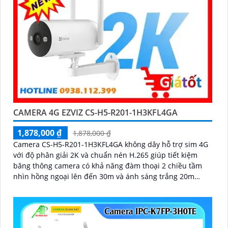
CAMERA 4G EZVIZ CS-H5-R201-1H3KFL4GA
1,878,000 ₫
1,878,000 ₫
Camera CS-H5-R201-1H3KFL4GA không dây hỗ trợ sim 4G
với độ phân giải 2K và chuẩn nén H.265 giúp tiết kiệm
băng thông camera có khả năng đàm thoại 2 chiều tầm
nhìn hồng ngoại lên đến 30m và ánh sáng trắng 20m
quan sát rõ ràng cả ngày lẫn đêm với chuẩn IP67 camera
còn tích hợp tính năng phát hiện thông minh và cảnh báo
bằng còi và đèn chớp phù hợp cho công trình kho hàng,
nhà xưởng công trình