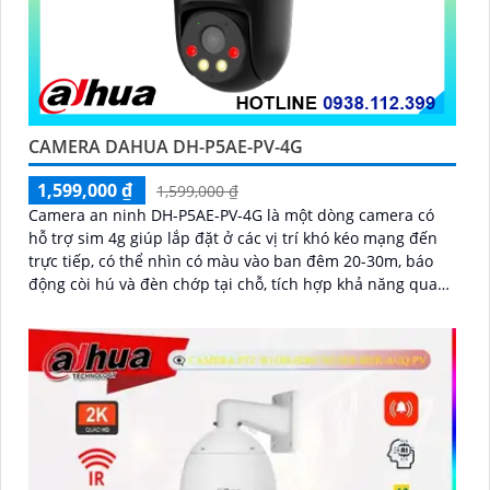
CAMERA DAHUA DH-P5AE-PV-4G
1,599,000 ₫
1,599,000 ₫
Camera an ninh DH-P5AE-PV-4G là một dòng camera có
hỗ trợ sim 4g giúp lắp đặt ở các vị trí khó kéo mạng đến
trực tiếp, có thể nhìn có màu vào ban đêm 20-30m, báo
động còi hú và đèn chớp tại chỗ, tích hợp khả năng quay
xoay 360 độ ấn tượng, chống nước IP 66