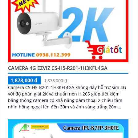
CAMERA 4G EZVIZ CS-H5-R201-1H3KFL4GA
1,878,000 ₫
1,878,000 ₫
Camera CS-H5-R201-1H3KFL4GA không dây hỗ trợ sim 4G
với độ phân giải 2K và chuẩn nén H.265 giúp tiết kiệm
băng thông camera có khả năng đàm thoại 2 chiều tầm
nhìn hồng ngoại lên đến 30m và ánh sáng trắng 20m
quan sát rõ ràng cả ngày lẫn đêm với chuẩn IP67 camera
còn tích hợp tính năng phát hiện thông minh và cảnh báo
bằng còi và đèn chớp phù hợp cho công trình kho hàng,
nhà xưởng công trình