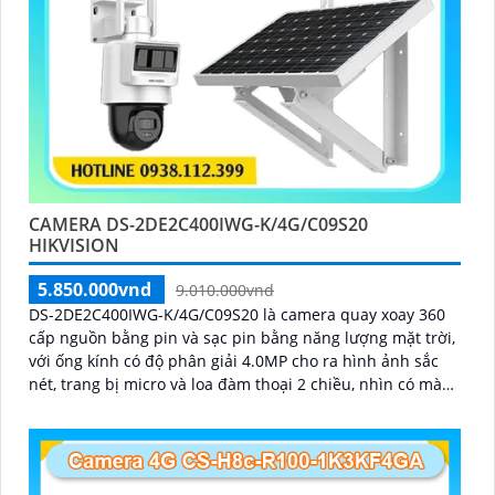
CAMERA DS-2DE2C400IWG-K/4G/C09S20
HIKVISION
5.850.000vnd
9.010.000vnd
DS-2DE2C400IWG-K/4G/C09S20 là camera quay xoay 360
cấp nguồn bằng pin và sạc pin bằng năng lượng mặt trời,
với ống kính có độ phân giải 4.0MP cho ra hình ảnh sắc
nét, trang bị micro và loa đàm thoại 2 chiều, nhìn có màu
vào ban đêm bằng đèn Led khoảng cách 30m