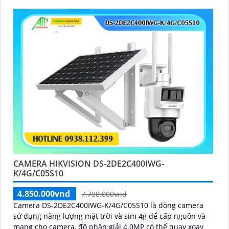
CAMERA HIKVISION DS-2DE2C400IWG-
K/4G/C05S10
4.850.000vnd
7.780.000vnd
Camera DS-2DE2C400IWG-K/4G/C05S10 là dòng camera
sử dụng năng lượng mặt trời và sim 4g để cấp nguồn và
mạng cho camera, độ phân giải 4.0MP có thể quay xoay