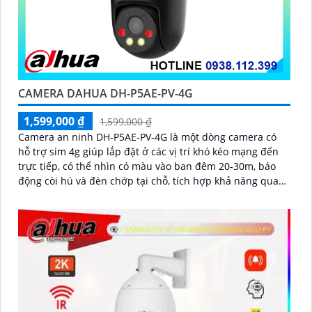
CAMERA DAHUA DH-P5AE-PV-4G
1,599,000 ₫
1,599,000 ₫
Camera an ninh DH-P5AE-PV-4G là một dòng camera có
hỗ trợ sim 4g giúp lắp đặt ở các vị trí khó kéo mạng đến
trực tiếp, có thể nhìn có màu vào ban đêm 20-30m, báo
động còi hú và đèn chớp tại chỗ, tích hợp khả năng quay
xoay 360 độ ấn tượng, chống nước IP 66