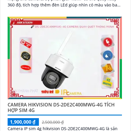
360 độ, tích hợp thêm đèn LEd giúp nhìn có màu vào ban
đêm, có thể thu tiếng kèm hình ảnh từ micro trên camera
CAMERA HIKVISION DS-2DE2C400MWG-4G TÍCH
HỢP SIM 4G
1,900,000 ₫
2,500,000 ₫
Camera IP sim 4g hikvision DS-2DE2C400MWG-4G là sản