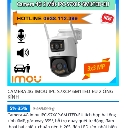
CAMERA 4G IMOU IPC-S7XCP-6M1TED-EU 2 ỐNG
KÍNH
5%-35%
3,459,000 ₫
Camera 4G Imou IPC-S7XCP-6M1TED-EU tích hợp hai ống
kính 6MP, góc xoay 355°, hỗ trợ quay quét tự động, đàm
thoại hai chiều, chuẩn nén H.265, đèn LED kép, phát hiện