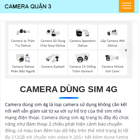
Lắp Camera Wifi
Camera Ip Thân
Camera Sử Dụng
Camera Speedom
Dahua
Trụ Dahua
Chip Sony Dahua
Dahua
Camera Dahua
Camera Eyeball
Camera Có Chống
Camera Hilook
Phân Biệt Người
Trộm Vantech
Full Color
CAMERA DÙNG SIM 4G
Camera dùng sim 4g là loại camera sử dụng không cần kết
nối wifi vẫn giám sát từ xa với sự hổ trợ của thẻ sim nhà
mạng điện thoại. Camera dùng sim 4g trang bị đầy đủ chức
năng như đàm thoại 2 chiều phát hiện cảnh báo chuyển
đông, có màu ban đêm lưu dữ liệu trên thẻ nhớ trang bị tối
đa 512GB với chuẩn nén video h.265+ tiết kiệm dung lượng