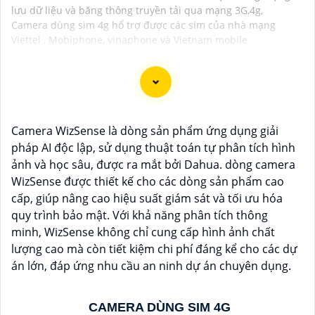
lưu dữ liệu và băng thông truyền tải qua mạng 3G,4g,
Camera dùng sim 4g hổ trợ được các sim của nhà mạng
Viettel , Mobiphone, vinaphone và Vietnam mobile
Lắp đặt camera năng lượng mặt trời là giải pháp an
Camera WizSense là dòng sản phẩm ứng dụng giải
ninh hiệu quả và thân thiện với môi trường, camera
pháp AI độc lập, sử dụng thuật toán tự phân tích hình
hoạt động độc lập, không cần dây điện, phù hợp cho
ảnh và học sâu, được ra mắt bởi Dahua. dòng camera
các khu vực khó kéo nguồn. Sử dụng năng lượng mặt
WizSense được thiết kế cho các dòng sản phẩm cao
trời giúp tiết kiệm chi phí điện năng và bảo vệ môi
cấp, giúp nâng cao hiệu suất giám sát và tối ưu hóa
trường. Camera được trang bị các tính năng Thông
quy trình bảo mật. Với khả năng phân tích thông
Minh như ghi hình Full HD, quan sát ban đêm và phát
minh, WizSense không chỉ cung cấp hình ảnh chất
hiện chuyển động. Đây là lựa chọn lý tưởng để giám
lượng cao mà còn tiết kiệm chi phí đáng kể cho các dự
sát an ninh tại nhà ở, công trường, hay vùng nông
án lớn, đáp ứng nhu cầu an ninh dự án chuyên dụng.
thôn.
CAMERA DÙNG SIM 4G