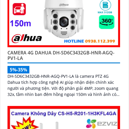
CAMERA 4G DAHUA DH-SD6C3432GB-HNR-AGQ-
PV1-LA
5%-35%
DH-SD6C3432GB-HNR-AGQ-PV1-LA là camera PTZ 4G
Dahua tích hợp công nghệ AI giúp nhận diện chính xác
người và phương tiện. Với độ phân giải 4MP, zoom quang
32x, tầm nhìn ban đêm hồng ngoại 150m và hình ảnh có
màu trong khoảng cách 50m, camera đảm bảo quan sát
rõ nét 24/7