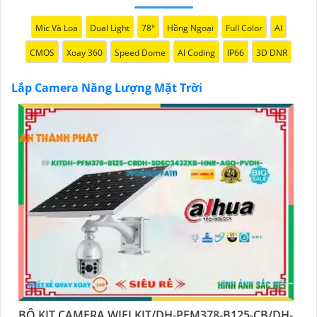
Mic Và Loa
Dual Light
78°
Hồng Ngoại
Full Color
AI
CMOS
Xoay 360
Speed Dome
AI Coding
IP66
3D DNR
Lắp Camera Năng Lượng Mặt Trời
'
BỘ KIT CAMERA WIFI KIT/DH-PFM378-B125-CB/DH-