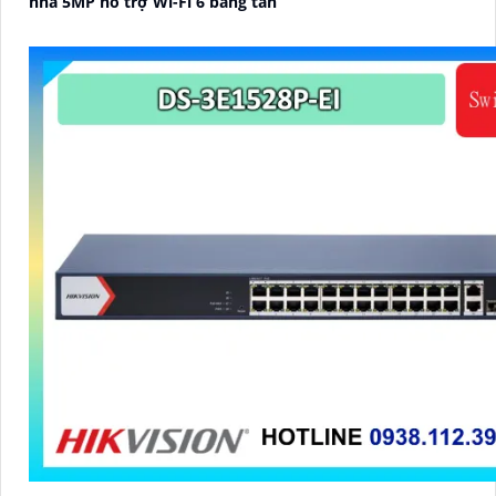
nhà 5MP hỗ trợ Wi-Fi 6 băng tần