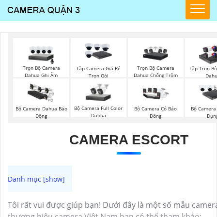
Trọn Bộ Camera
Trọn Bộ Camera
Lắp Camera Giá Rẻ
Lắp Trọn B
Dahua Ghi Âm
Dahua Chống Trộm
Trọn Gói
Dah
Bộ Camera Full Color
Bộ Camera Dahua Báo
Bộ Camera Có Báo
Bộ Camera
Dahua
Động
Đông
Dụn
CAMERA ESCORT
Tôi rất vui được giúp bạn! Dưới đây là một số mẫu came
thương hiệu camera Việt Nam bạn có thể tham khảo: