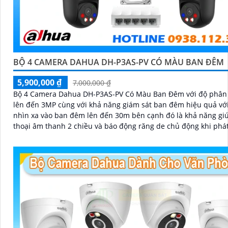
BỘ 4 CAMERA DAHUA DH-P3AS-PV CÓ MÀU BAN ĐÊM
5,900,000 ₫
7,000,000 ₫
Bộ 4 Camera Dahua DH-P3AS-PV Có Màu Ban Đêm với độ phân 
lên đến 3MP cùng với khả năng giám sát ban đêm hiệu quả vớ
nhìn xa vào ban đêm lên đến 30m bên cạnh đó là khả năng g
thoại âm thanh 2 chiều và báo động răng de chủ động khi phá
xâm nhập