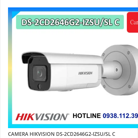
CAMERA HIKVISION DS-2CD2646G2-IZSU/SL C