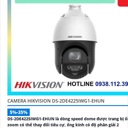
CAMERA HIKVISION DS-2DE4225IWG1-EHUN
5%-35%
DS-2DE4225IWG1-EHUN là dòng speed dome được trang bị ố
zoom có thể thay đổi tiêu cự, ống kính có độ phân giải 2