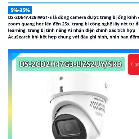
5%-35%
DS-2DE4A425IWG1-E là dòng camera được trang bị ống kính 
zoom quang học lên đến 25x, trang bị công nghệ lấy nét tự đ
learning, trang bị tính năng Ai nhận diện chính xác tích hợp
AcuSearch khi kết hợp chung với đầu ghi hình, nhìn ban đê
hồng ngoại 50m