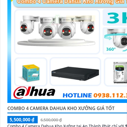
COMBO 4 CAMERA DAHUA KHO XƯỞNG GIÁ TỐT
5,500,000 ₫
6,500,000 ₫
Combo 4 Camera Dahua Kho Xưởng tại An Thành Phát chỉ với