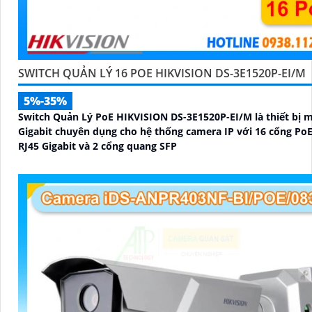
SWITCH QUẢN LÝ 16 POE HIKVISION DS-3E1520P-EI/M
5%-35%
Switch Quản Lý PoE HIKVISION DS-3E1520P-EI/M là thiết bị 
Gigabit chuyên dụng cho hệ thống camera IP với 16 cổng PoE
RJ45 Gigabit và 2 cổng quang SFP