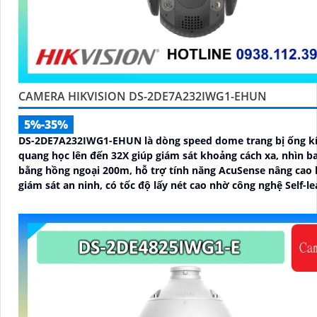
CAMERA HIKVISION DS-2DE7A232IWG1-EHUN
5%-35%
DS-2DE7A232IWG1-EHUN là dòng speed dome trang bị ống k
quang học lên đến 32X giúp giám sát khoảng cách xa, nhìn 
bằng hồng ngoại 200m, hỗ trợ tính năng AcuSense nâng cao 
giám sát an ninh, có tốc độ lấy nét cao nhờ công nghệ Self-le