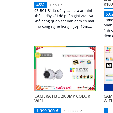
R100
45%
Liên Hệ
CS-BC1-B1 là dòng camera an ninh
5,0
không dây với độ phân giải 2MP và
Came
khả năng quan sát ban đêm có màu
phân 
nhờ công nghệ hồng ngoại 10m.
ảnh s
Camera trang bị pin sạc Lithium 12.
đêm 
900 mAh, sử dụng chuẩn nén H
Ngượ
biến
BC1c/
giá r
lên đ
nhớ
CAMERA H3C 2K 3MP COLOR
CAM
WIFI
WIFI
1,399,300 ₫
1,999,000 ₫