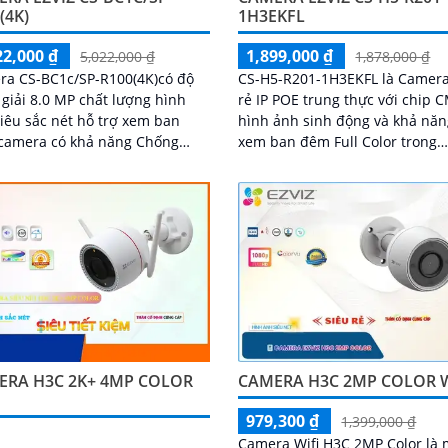
(4K)
1H3EKFL
22,000 ₫
1,899,000 ₫
5,022,000 ₫
1,878,000 ₫
ra CS-BC1c/SP-R100(4K)có độ
CS-H5-R201-1H3EKFL là Camera
giải 8.0 MP chất lượng hình
rẻ IP POE trung thực với chip
iêu sắc nét hỗ trợ xem ban
hình ảnh sinh động và khả nă
camera có khả năng Chống
xem ban đêm Full Color trong
c Sáng DWDR Sử dụng cảm
khoảng cách 20m. Camera chống
 hình ảnh CMOS camera CS-
trộm hiệu quả giá rẻ và tiết ki
SP-R100(4K) là một loại camera
độ phân giải 3
ẻ với khả năng lưu trữ dữ liệu
ến 512GB thông qua khe thẻ
ERA H3C 2K+ 4MP COLOR
CAMERA H3C 2MP COLOR W
979,300 ₫
1,399,000 ₫
Camera Wifi H3C 2MP Color là 