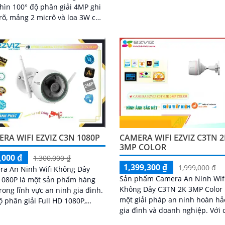
thông minh Smart IR, camera c
hìn 100° độ phân giải 4MP ghi
phép quan sát ban đêm đến 1
rõ, mảng 2 micrô và loa 3W cho
mà vẫn giữ được hình ảnh rõ r
âm thanh rõ. Kết nối Wi-Fi 2
RA WIFI EZVIZ C3N 1080P
CAMERA WIFI EZVIZ C3TN 2
3MP COLOR
,000 ₫
1,300,000 ₫
1,399,300 ₫
1,999,000 ₫
ra An Ninh Wifi Không Dây
Sản phẩm Camera An Ninh Wif
1080P là một sản phẩm hàng
Không Dây C3TN 2K 3MP Color 
rong lĩnh vực an ninh gia đình.
một giải pháp an ninh hoàn hả
ộ phân giải Full HD 1080P,
gia đình và doanh nghiệp. Với chất
a giúp bạn quan sát mọi góc
lượng hình ảnh 2K và độ phân 
trong nhà và ngoài trời một