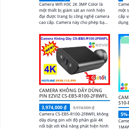
Camera Wifi H3C 2K 3MP Color là
Camer
một thiết bị giám sát an ninh hiện
một 
đại được trang bị công nghệ camera
cấp v
cao cấp. Camera này cho phép bạn
dụng 
giám sát và ghi lại hình ảnh chất
văn 
lượng cao từ bất kỳ nơi nào trên thế
Với...
giới thông qua mạng wifi
CAMERA KHÔNG DÂY DÙNG
PIN EZVIZ CS-EB5-R100-2F8WFL
CAM
S10
3,974,000 ₫
3,974,000 ₫
Camera CS-EB5-R100-2F8WFL không
5%
dây dùng pin với độ phân giải 4K
Camer
nổi bật với khả năng phát hiện hình
1M4W