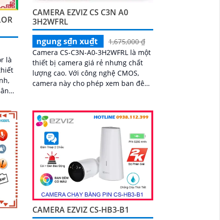
chức năng AI deep learning phân
CAMERA EZVIZ CS C3N A0
biệt người & phương tiện
LOR
3H2WFRL
ngung s₫n xu₫t
1,675,000 ₫
Camera CS-C3N-A0-3H2WFRL là một
r là
thiết bị camera giá rẻ nhưng chất
hiết
lượng cao. Với công nghệ CMOS,
nh,
camera này cho phép xem ban đêm
với độ phân giải Full HD 1080P và có
nh
khả năng quan sát trong khoảng
o bạn
cách 30m với ánh sáng hồng ngoại
CAMERA EZVIZ CS-HB3-B1