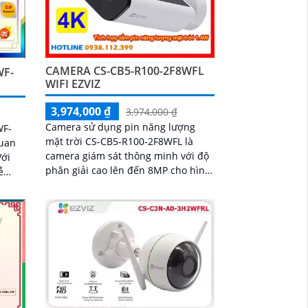
CAMERA CS-CB5-R100-2F8WFL
WF-
WIFI EZVIZ
3,974,000 ₫
3,974,000 ₫
Camera sử dụng pin năng lượng
WF-
mặt trời CS-CB5-R100-2F8WFL là
quan
camera giám sát thông minh với độ
phân giải cao lên đến 8MP cho hình
ễ
ảnh sắc nét và chi tiết Tích hợp công
í
nghệ AI camera có khả năng phát
 văn
hiện dáng người và phương tiện báo
động khi phát hiện xâm nhập Thiết
kế bền bỉ chống nước IP65 phù hợp
lắp đặt trong mọi điều kiện thời tiết.
Camera An Ninh CS-CB5-R100-
2F8WFL có khả năng còi hú, đèn
chớp báo động, Wifi Không Dây,