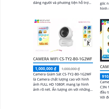
dáng người và phương tiện hỗ trợ
góc n
đàm thoại 2 chiều camera còn trang
hình 
bị còi cảnh báo và đèn chớp tăng
cường an ninh khi phát hiện sự xâm
nhập camera tích hợp tấm pin năng
lượng mặt trời và pin sạc đạt chuẩn
IP65 chống nước và bụi giúp hoạt
động bền bỉ trong mọi điều kiện
thời tiết.
CAMERA WIFI CS-TY2-B0-1G2WF
CAME
1,000,000 ₫
1,000,000 ₫
Camera Giám Sát CS-TY2-B0-1G2WF
910
là Camera chất lượng cao với hình
Came
ảnh FULL HD 1080P, mang lại hình
C3N 
ảnh rõ nét. Ấn tượng ơn với những
đầu t
thông số là camera có khả năng ghi
Với đ
lại hình ảnh ban đêm sáng đẹp nhờ
camer
công nghệ Hồng Ngoại 10m
nhìn 