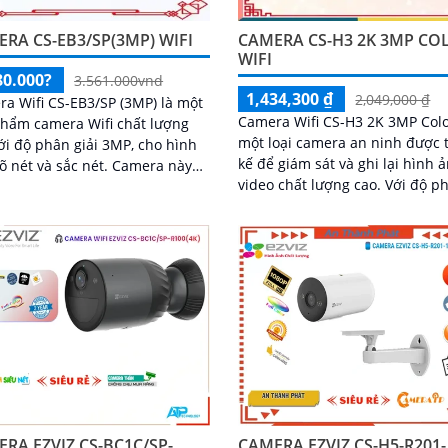
RA CS-EB3/SP(3MP) WIFI
CAMERA CS-H3 2K 3MP CO
WIFI
80.000?
3.561.000vnd
1,434,300 ₫
2,049,000 ₫
a Wifi CS-EB3/SP (3MP) là một
Camera Wifi CS-H3 2K 3MP Colo
hẩm camera Wifi chất lượng
một loại camera an ninh được t
ới độ phân giải 3MP, cho hình
kế để giám sát và ghi lại hình ả
ét và sắc nét. Camera này
video chất lượng cao. Với độ phân
thiết kế nhỏ gọn và dễ dàng
giải 2K và 3MP, nó cung cấp hì
ặt trong các khu vực như gia
ảnh sắc nét và chi tiết, đảm bả
 văn phòng, cửa hàng và nhà
có thể nhìn rõ từng chi tiết
RA EZVIZ CS-BC1C/SP-
CAMERA EZVIZ CS-H5-R201-