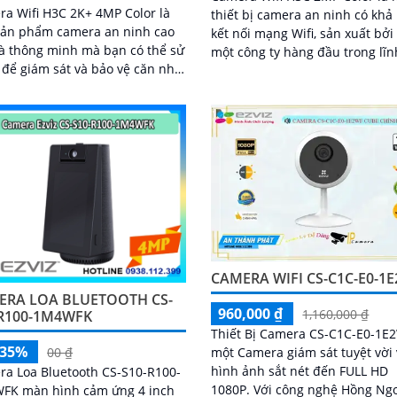
a Wifi H3C 2K+ 4MP Color là
thiết bị camera an ninh có khả
sản phẩm camera an ninh cao
kết nối mạng Wifi, sản xuất bởi
à thông minh mà bạn có thể sử
một công ty hàng đầu trong lĩn
để giám sát và bảo vệ căn nhà,
công nghệ thông tin và viễn th
phòng hay cửa hàng của mình.
...
CAMERA WIFI CS-C1C-E0-1
ERA LOA BLUETOOTH CS-
960,000 ₫
1,160,000 ₫
-R100-1M4WFK
Thiết Bị Camera CS-C1C-E0-1E2
-35%
một Camera giám sát tuyệt vời 
00 ₫
hình ảnh sắt nét đến FULL HD
a Loa Bluetooth CS-S10-R100-
1080P. Với công nghệ Hồng Ngoại
FK màn hình cảm ứng 4 inch