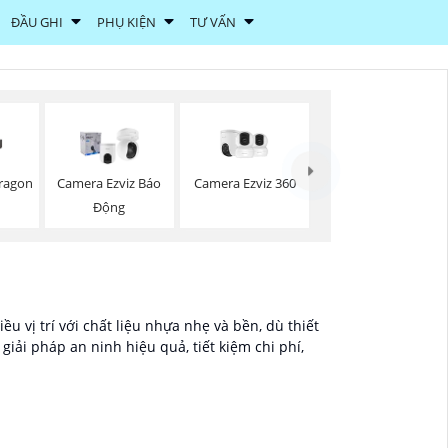
ĐẦU GHI
PHỤ KIỆN
TƯ VẤN
Camera Ezviz 360
ragon
Camera Ezviz Báo
Động
u vị trí với chất liệu nhựa nhẹ và bền, dù thiết
iải pháp an ninh hiệu quả, tiết kiệm chi phí,