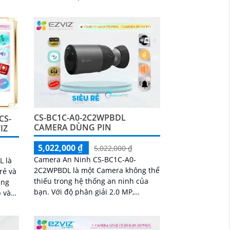
n sát
tích hợp. Camera giám sát CS-EB3-
 sắc
R200-1K3FL4GA là...
CS-BC1C-A0-2C2WPBDL
CS-
CAMERA DÙNG PIN
IZ
5,022,000 ₫
5,022,000 ₫
Camera An Ninh CS-BC1C-A0-
L là
2C2WPBDL là một Camera không thể
rẻ và
thiếu trong hệ thống an ninh của
bạn. Với độ phân giải 2.0 MP,
 và
camera này cho bạn những hình
ại
ảnh rõ nét cả ngày và...