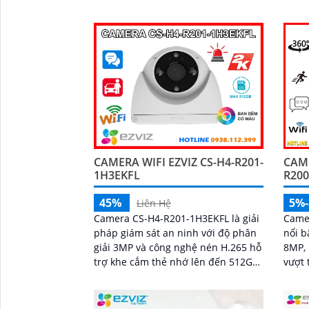
cách 
CAMERA WIFI EZVIZ CS-H4-R201-
CAME
1H3EKFL
R200
45%
5%
Liên Hệ
Camera CS-H4-R201-1H3EKFL là giải
Came
pháp giám sát an ninh với độ phân
nổi b
giải 3MP và công nghệ nén H.265 hỗ
8MP, 
trợ khe cắm thẻ nhớ lên đến 512GB,
vượt trội. Tính năn
tích hợp hồng ngoại 30m và đèn trợ
hoạt 
sáng 20m, mang đến hình ảnh ban
gian
đêm rõ nét, có màu