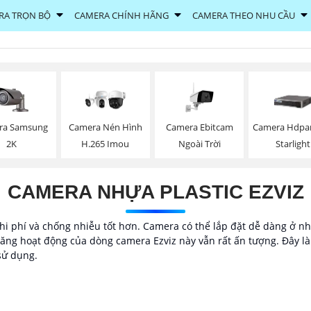
RA TRỌN BỘ
CAMERA CHÍNH HÃNG
CAMERA THEO NHU CẦU
ra Samsung
Camera Ebitcam
Camera Nén Hình
Camera Hdpa
2K
Ngoài Trời
H.265 Imou
Starlight
CAMERA NHỰA PLASTIC EZVIZ
i phí và chống nhiễu tốt hơn. Camera có thể lắp đặt dễ dàng ở nhiề
ng hoạt động của dòng camera Ezviz này vẫn rất ấn tượng. Đây là g
sử dụng.