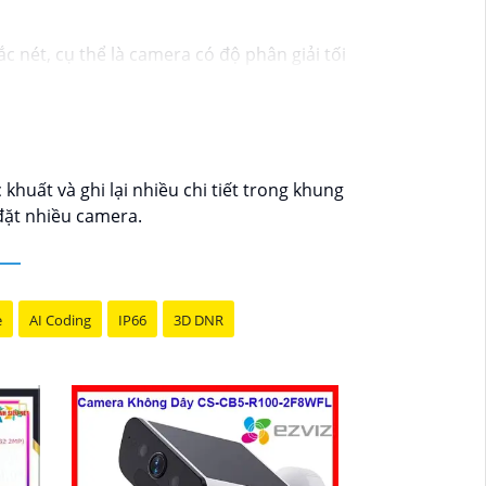
c nét, cụ thể là camera có độ phân giải tối
ng điều kiện ánh sáng yếu.
sát như cổng ra vào, kho hàng, khu vực lưu
n trọng.
hoặc cáp mạng.- Sử dụng thiết bị lưu trữ
khuất và ghi lại nhiều chi tiết trong khung
ộng ổn định.- Xem xét việc tổ chức các buổi
 đặt nhiều camera.
ian của mình một cách hiệu quả. Nếu có bất
e
AI Coding
IP66
3D DNR
khác, xin vui lòng cho biết để được hỗ trợ