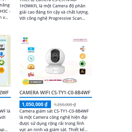
 năng
1H3WKFL là một Camera độ phân
 H3C -
giải cao đáng tin cậy và chất lượng.
h vực
Với công nghệ Progressive Scan
ông.
CMOS, hình ảnh thu được mang đến
cho người dùng sự tươi sáng và rõ
nét
E2WF
CAMERA WIFI CS-TY1-C0-8B4WF
1,050,000 ₫
1,250,000 ₫
WF là
Camera giám sát CS-TY1-C0-8B4WF
với
là một Camera công nghệ hiện đại
được sử dụng rộng rãi trong lĩnh
vực an ninh và giám sát. Thiết kế