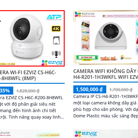
3MP, camera cho phép bạn qua
rõ ràng và sắc nét
mọi góc nhỏ nhất với rõ nét và
nét
CAMERA WIFI KHÔNG DÂY 
RA WI-FI EZVIZ CS-H6C-
H4-R201-1H3WKFL WIFI EZV
-8H8WFL (8MP)
1,500,000 ₫
1,700,000 ₫
-35%
1,828,000 ₫
Camera IP CS-H4-R201-1H3WKF
ra EZVIZ CS-H6C-R200-8H8WFL
một loại camera không dây giá 
ật với độ phân giải siêu nét
phù hợp cho văn phòng. Với dạng
mang đến hình ảnh chi tiết
Dome Plastic màu sắc sáng đẹp
g quay xoay linh
độ phân giải 3.0 MP, nó mang l
giúp bao quát toàn bộ không
hình ảnh rõ nét