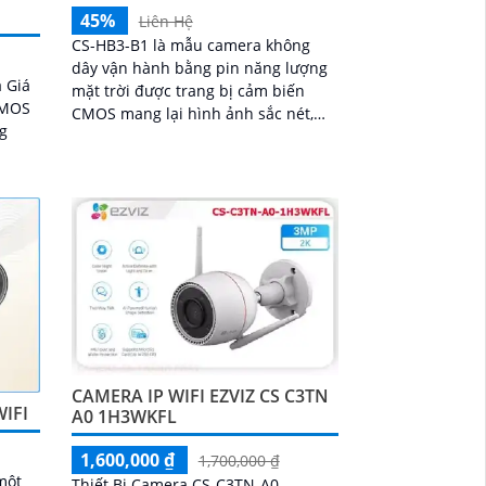
45%
Liên Hệ
CS-HB3-B1 là mẫu camera không
dây vận hành bằng pin năng lượng
 Giá
mặt trời được trang bị cảm biến
 CMOS
CMOS mang lại hình ảnh sắc nét,
ng
sống động cùng khả năng quan sát
ban đêm với hồng ngoại 15m và chế
độ hiển thị màu. Camera có độ phân
ệm có
giải 3
CAMERA IP WIFI EZVIZ CS C3TN
IFI
A0 1H3WKFL
1,600,000 ₫
1,700,000 ₫
một
Thiết Bị Camera CS-C3TN-A0-