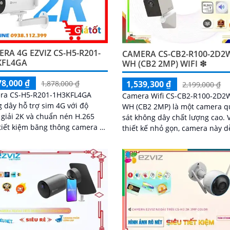
RA 4G EZVIZ CS-H5-R201-
CAMERA CS-CB2-R100-2D2
KFL4GA
WH (CB2 2MP) WIFI ❇
78,000 ₫
1,539,300 ₫
1,878,000 ₫
2,199,000 ₫
ra CS-H5-R201-1H3KFL4GA
Camera Wifi CS-CB2-R100-2D2
 dây hỗ trợ sim 4G với độ
WH (CB2 2MP) là một camera 
giải 2K và chuẩn nén H.265
sát không dây chất lượng cao. Với
tiết kiệm băng thông camera có
thiết kế nhỏ gọn, camera này d
ăng đàm thoại 2 chiều tầm
dàng được lắp đặt ở nhiều vị tr
hồng ngoại lên đến 30m và
khác nhau trong ngôi nhà hoặc
áng trắng 20m quan sát rõ
phòng
cả ngày lẫn đêm với chuẩn
camera còn tích hợp tính năng
hiện thông minh và cảnh báo
còi và đèn chớp phù hợp cho
trình kho hàng, nhà xưởng
trình