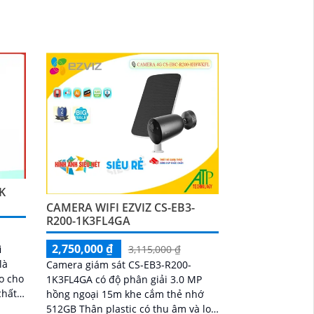
ho
nhỏ gọn, với độ phân giải cao, cho
0m
chất lượng hình ảnh sắc nét mọi lúc,
àng
mọi nơi
K
CAMERA WIFI EZVIZ CS-EB3-
R200-1K3FL4GA
2,750,000 ₫
i
3,115,000 ₫
là
Camera giám sát CS-EB3-R200-
o cho
1K3FL4GA có độ phân giải 3.0 MP
hồng ngoại 15m khe cắm thẻ nhớ
giải
512GB Thân plastic có thu âm và loa