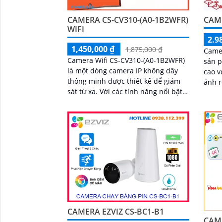
CAMERA CS-CV310-(A0-1B2WFR)
CAME
WIFI
2.9
1,450,000 ₫
1,875,000 ₫
Camer
Camera Wifi CS-CV310-(A0-1B2WFR)
sản p
là một dòng camera IP không dây
cao v
thông minh được thiết kế để giám
ảnh rõ n
sát từ xa. Với các tính năng nổi bật
được 
như độ phân giải cao, khả năng
lắp đ
quan sát ban...
đình,
kho
CAMERA EZVIZ CS-BC1-B1
CAME