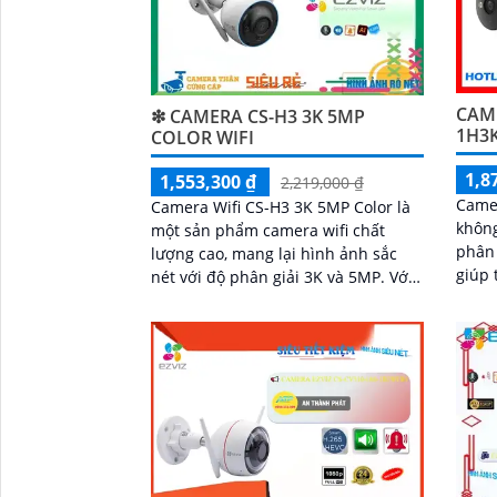
CAME
❇ CAMERA CS-H3 3K 5MP
1H3
COLOR WIFI
1,8
1,553,300 ₫
2,219,000 ₫
Came
Camera Wifi CS-H3 3K 5MP Color là
không
một sản phẩm camera wifi chất
phân 
lượng cao, mang lại hình ảnh sắc
giúp 
nét với độ phân giải 3K và 5MP. Với
khả n
khả năng kết nối không dây, người
nhìn 
dùng có thể dễ dàng giám sát từ xa
ánh s
qua điện thoại di động
ràng 
IP67 
phát 
bằng 
công 
công 
'