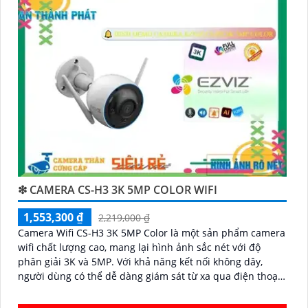
Hy vọng đoạn văn trên sẽ giúp bạn trong việc giới
thiệu sản phẩm Camera Wifi Ezviz.
'
❇ CAMERA CS-H3 3K 5MP COLOR WIFI
1,553,300 ₫
2,219,000 ₫
Camera Wifi CS-H3 3K 5MP Color là một sản phẩm camera
wifi chất lượng cao, mang lại hình ảnh sắc nét với độ
phân giải 3K và 5MP. Với khả năng kết nối không dây,
người dùng có thể dễ dàng giám sát từ xa qua điện thoại
di động