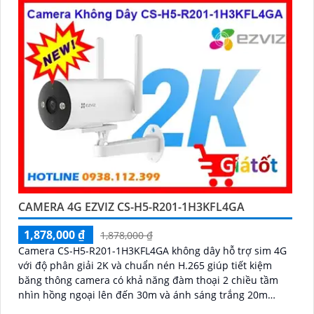
CAMERA 4G EZVIZ CS-H5-R201-1H3KFL4GA
1,878,000 ₫
1,878,000 ₫
Camera CS-H5-R201-1H3KFL4GA không dây hỗ trợ sim 4G
với độ phân giải 2K và chuẩn nén H.265 giúp tiết kiệm
băng thông camera có khả năng đàm thoại 2 chiều tầm
nhìn hồng ngoại lên đến 30m và ánh sáng trắng 20m
quan sát rõ ràng cả ngày lẫn đêm với chuẩn IP67 camera