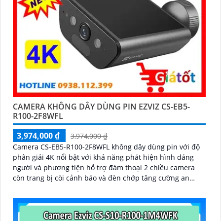
CAMERA KHÔNG DÂY DÙNG PIN EZVIZ CS-EB5-
R100-2F8WFL
3,974,000 ₫
3,974,000 ₫
Camera CS-EB5-R100-2F8WFL không dây dùng pin với độ
phân giải 4K nổi bật với khả năng phát hiện hình dáng
người và phương tiện hỗ trợ đàm thoại 2 chiều camera
còn trang bị còi cảnh báo và đèn chớp tăng cường an
ninh khi phát hiện sự xâm nhập camera tích hợp tấm pin
năng lượng mặt trời và pin sạc đạt chuẩn IP65 chống
nước và bụi giúp hoạt động bền bỉ trong mọi điều kiện
thời tiết.