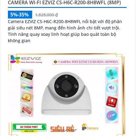
CAMERA WI-FI EZVIZ CS-H6C-R200-8H8WFL (8MP)
5%-35%
1,828,000 ₫
Camera EZVIZ CS-H6C-R200-8H8WFL nổi bật với độ phân
giải siêu nét 8MP, mang đến hình ảnh chi tiết vượt trội.
Tính năng quay xoay linh hoạt giúp bao quát toàn bộ
không gian