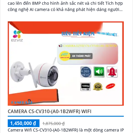
cao lên đến 8MP cho hình ảnh sắc nét và chi tiết Tích hợp
công nghệ AI camera có khả năng phát hiện dáng người
và phương tiện báo động khi phát hiện xâm nhập Thiết kế
bền bỉ chống nước IP65 phù hợp lắp đặt trong mọi điều
kiện thời tiết. Camera An Ninh CS-CB5-R100-2F8WFL có
khả năng còi hú, đèn chớp báo động, Wifi Không Dây,
chức năng AI deep learning phân biệt người & phương
tiện
CAMERA CS-CV310-(A0-1B2WFR) WIFI
1,450,000 ₫
1,875,000 ₫
Camera Wifi CS-CV310-(A0-1B2WFR) là một dòng camera IP