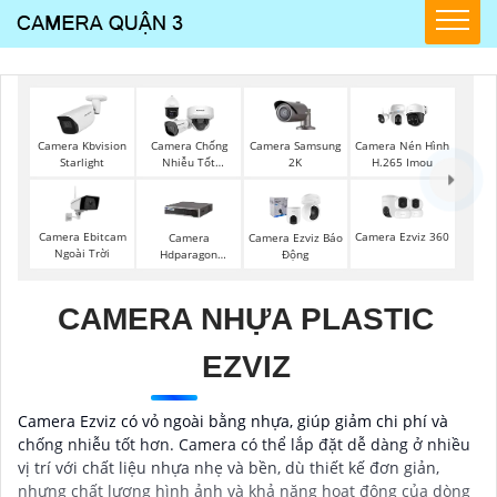
Camera Samsung
Camera Kbvision
Camera Chống
Camera Nén Hình
2K
Starlight
Nhiễu Tốt
H.265 Imou
Vantech
Camera Ebitcam
Camera Ezviz 360
Camera
Camera Ezviz Báo
Ngoài Trời
Hdparagon
Động
Starlight
CAMERA NHỰA PLASTIC
EZVIZ
Camera Ezviz có vỏ ngoài bằng nhựa, giúp giảm chi phí và
chống nhiễu tốt hơn. Camera có thể lắp đặt dễ dàng ở nhiều
vị trí với chất liệu nhựa nhẹ và bền, dù thiết kế đơn giản,
nhưng chất lượng hình ảnh và khả năng hoạt động của dòng