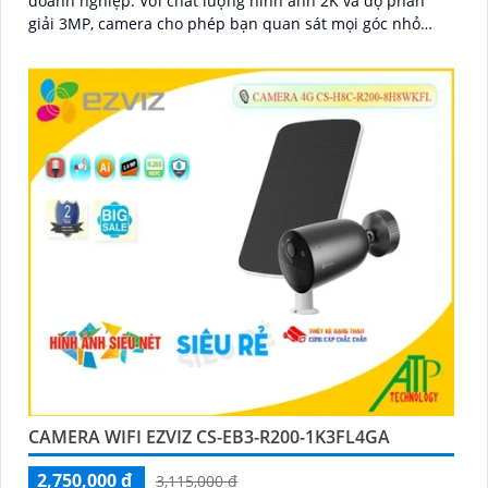
doanh nghiệp. Với chất lượng hình ảnh 2K và độ phân
giải 3MP, camera cho phép bạn quan sát mọi góc nhỏ
nhất với rõ nét và sắc nét
CAMERA WIFI EZVIZ CS-EB3-R200-1K3FL4GA
2,750,000 ₫
3,115,000 ₫