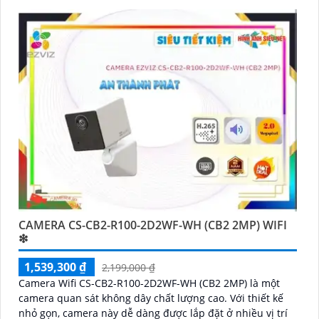
còn tích hợp tính năng phát hiện thông minh và cảnh báo
bằng còi và đèn chớp phù hợp cho công trình kho hàng,
nhà xưởng công trình
CAMERA CS-CB2-R100-2D2WF-WH (CB2 2MP) WIFI
❇
1,539,300 ₫
2,199,000 ₫
Camera Wifi CS-CB2-R100-2D2WF-WH (CB2 2MP) là một
camera quan sát không dây chất lượng cao. Với thiết kế
nhỏ gọn, camera này dễ dàng được lắp đặt ở nhiều vị trí