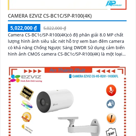
CAMERA EZVIZ CS-BC1C/SP-R100(4K)
5,022,000 ₫
5,022,000 ₫
Camera CS-BC1c/SP-R100(4K)có độ phân giải 8.0 MP chất
lượng hình ảnh siêu sắc nét hỗ trợ xem ban đêm camera
có khả năng Chống Ngược Sáng DWDR Sử dụng cảm biến
hình ảnh CMOS camera CS-BC1c/SP-R100(4K) là một loại
camera giá rẻ với khả năng lưu trữ dữ liệu lên đến 512GB
thông qua khe thẻ nhớ