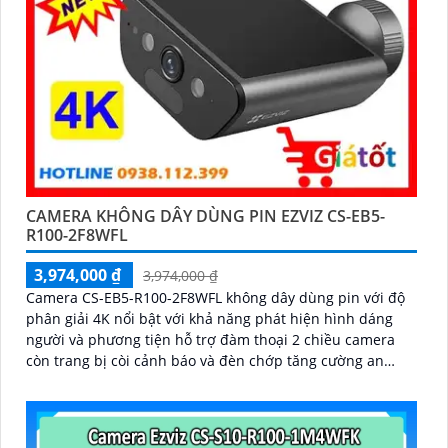
CAMERA KHÔNG DÂY DÙNG PIN EZVIZ CS-EB5-
R100-2F8WFL
3,974,000 ₫
3,974,000 ₫
Camera CS-EB5-R100-2F8WFL không dây dùng pin với độ
phân giải 4K nổi bật với khả năng phát hiện hình dáng
người và phương tiện hỗ trợ đàm thoại 2 chiều camera
còn trang bị còi cảnh báo và đèn chớp tăng cường an
ninh khi phát hiện sự xâm nhập camera tích hợp tấm pin
năng lượng mặt trời và pin sạc đạt chuẩn IP65 chống
nước và bụi giúp hoạt động bền bỉ trong mọi điều kiện
thời tiết.