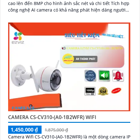
cao lên đến 8MP cho hình ảnh sắc nét và chi tiết Tích hợp
công nghệ AI camera có khả năng phát hiện dáng người
và phương tiện báo động khi phát hiện xâm nhập Thiết kế
bền bỉ chống nước IP65 phù hợp lắp đặt trong mọi điều
kiện thời tiết. Camera An Ninh CS-CB5-R100-2F8WFL có
khả năng còi hú, đèn chớp báo động, Wifi Không Dây,
chức năng AI deep learning phân biệt người & phương
tiện
CAMERA CS-CV310-(A0-1B2WFR) WIFI
1,450,000 ₫
1,875,000 ₫
Camera Wifi CS-CV310-(A0-1B2WFR) là một dòng camera IP