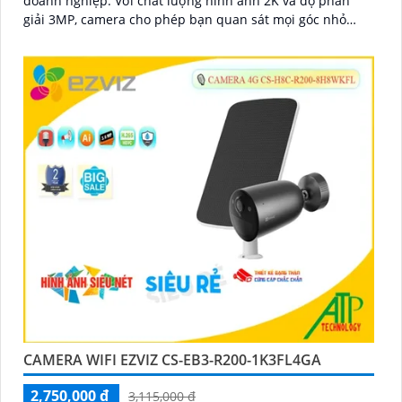
doanh nghiệp. Với chất lượng hình ảnh 2K và độ phân
giải 3MP, camera cho phép bạn quan sát mọi góc nhỏ
nhất với rõ nét và sắc nét
CAMERA WIFI EZVIZ CS-EB3-R200-1K3FL4GA
2,750,000 ₫
3,115,000 ₫