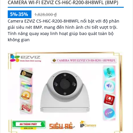
CAMERA WI-FI EZVIZ CS-H6C-R200-8H8WFL (8MP)
5%-35%
1,828,000 ₫
Camera EZVIZ CS-H6C-R200-8H8WFL nổi bật với độ phân
giải siêu nét 8MP, mang đến hình ảnh chi tiết vượt trội.
Tính năng quay xoay linh hoạt giúp bao quát toàn bộ
không gian