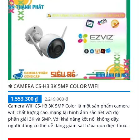
Hy vọng đoạn văn trên sẽ giúp bạn trong việc giới
thiệu sản phẩm Camera Wifi Ezviz.
'
❇ CAMERA CS-H3 3K 5MP COLOR WIFI
1,553,300 ₫
2,219,000 ₫
Camera Wifi CS-H3 3K 5MP Color là một sản phẩm camera
wifi chất lượng cao, mang lại hình ảnh sắc nét với độ
phân giải 3K và 5MP. Với khả năng kết nối không dây,
người dùng có thể dễ dàng giám sát từ xa qua điện thoại
di động