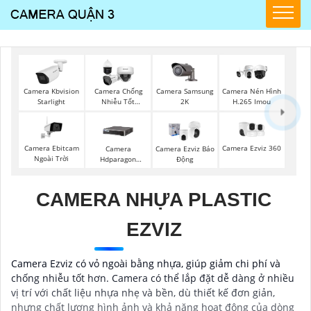
Camera Samsung
Camera Kbvision
Camera Chống
Camera Nén Hình
2K
Starlight
Nhiễu Tốt
H.265 Imou
Vantech
Camera Ebitcam
Camera Ezviz 360
Camera
Camera Ezviz Báo
Ngoài Trời
Hdparagon
Động
Starlight
CAMERA NHỰA PLASTIC
EZVIZ
Camera Ezviz có vỏ ngoài bằng nhựa, giúp giảm chi phí và
chống nhiễu tốt hơn. Camera có thể lắp đặt dễ dàng ở nhiều
vị trí với chất liệu nhựa nhẹ và bền, dù thiết kế đơn giản,
nhưng chất lượng hình ảnh và khả năng hoạt động của dòng