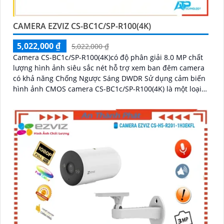
CAMERA EZVIZ CS-BC1C/SP-R100(4K)
5,022,000 ₫
5,022,000 ₫
Camera CS-BC1c/SP-R100(4K)có độ phân giải 8.0 MP chất
lượng hình ảnh siêu sắc nét hỗ trợ xem ban đêm camera
có khả năng Chống Ngược Sáng DWDR Sử dụng cảm biến
hình ảnh CMOS camera CS-BC1c/SP-R100(4K) là một loại
camera giá rẻ với khả năng lưu trữ dữ liệu lên đến 512GB
thông qua khe thẻ nhớ