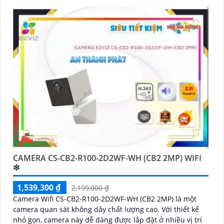
còn tích hợp tính năng phát hiện thông minh và cảnh báo
bằng còi và đèn chớp phù hợp cho công trình kho hàng,
nhà xưởng công trình
CAMERA CS-CB2-R100-2D2WF-WH (CB2 2MP) WIFI
❇
1,539,300 ₫
2,199,000 ₫
Camera Wifi CS-CB2-R100-2D2WF-WH (CB2 2MP) là một
camera quan sát không dây chất lượng cao. Với thiết kế
nhỏ gọn, camera này dễ dàng được lắp đặt ở nhiều vị trí