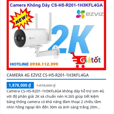
CAMERA 4G EZVIZ CS-H5-R201-1H3KFL4GA
1,878,000 ₫
1,878,000 ₫
Camera CS-H5-R201-1H3KFL4GA không dây hỗ trợ sim 4G
với độ phân giải 2K và chuẩn nén H.265 giúp tiết kiệm
băng thông camera có khả năng đàm thoại 2 chiều tầm
nhìn hồng ngoại lên đến 30m và ánh sáng trắng 20m
quan sát rõ ràng cả ngày lẫn đêm với chuẩn IP67 camera