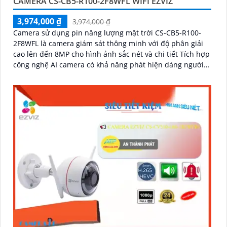
CAMERA CS-CB5-R100-2F8WFL WIFI EZVIZ
3,974,000 ₫
3,974,000 ₫
Camera sử dụng pin năng lượng mặt trời CS-CB5-R100-
2F8WFL là camera giám sát thông minh với độ phân giải
cao lên đến 8MP cho hình ảnh sắc nét và chi tiết Tích hợp
công nghệ AI camera có khả năng phát hiện dáng người
và phương tiện báo động khi phát hiện xâm nhập Thiết kế
bền bỉ chống nước IP65 phù hợp lắp đặt trong mọi điều
kiện thời tiết. Camera An Ninh CS-CB5-R100-2F8WFL có
khả năng còi hú, đèn chớp báo động, Wifi Không Dây,
chức năng AI deep learning phân biệt người & phương
tiện