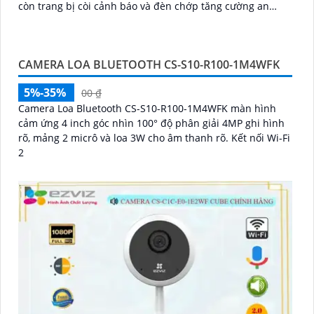
còn trang bị còi cảnh báo và đèn chớp tăng cường an
ninh khi phát hiện sự xâm nhập camera tích hợp tấm pin
năng lượng mặt trời và pin sạc đạt chuẩn IP65 chống
nước và bụi giúp hoạt động bền bỉ trong mọi điều kiện
CAMERA LOA BLUETOOTH CS-S10-R100-1M4WFK
thời tiết.
5%-35%
00 ₫
Camera Loa Bluetooth CS-S10-R100-1M4WFK màn hình
cảm ứng 4 inch góc nhìn 100° độ phân giải 4MP ghi hình
rõ, mảng 2 micrô và loa 3W cho âm thanh rõ. Kết nối Wi-Fi
2