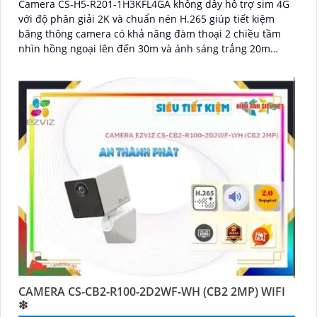
Camera CS-H5-R201-1H3KFL4GA không dây hỗ trợ sim 4G
với độ phân giải 2K và chuẩn nén H.265 giúp tiết kiệm
băng thông camera có khả năng đàm thoại 2 chiều tầm
nhìn hồng ngoại lên đến 30m và ánh sáng trắng 20m
quan sát rõ ràng cả ngày lẫn đêm với chuẩn IP67 camera
còn tích hợp tính năng phát hiện thông minh và cảnh báo
bằng còi và đèn chớp phù hợp cho công trình kho hàng,
nhà xưởng công trình
CAMERA CS-CB2-R100-2D2WF-WH (CB2 2MP) WIFI
❇