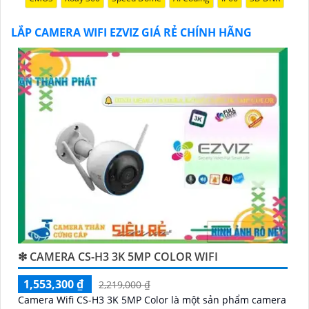
Hy vọng đoạn văn trên sẽ giúp bạn trong việc giới
thiệu sản phẩm Camera Wifi Ezviz.
LẮP CAMERA WIFI EZVIZ GIÁ RẺ CHÍNH HÃNG
'
❇ CAMERA CS-H3 3K 5MP COLOR WIFI
1,553,300 ₫
2,219,000 ₫
Camera Wifi CS-H3 3K 5MP Color là một sản phẩm camera