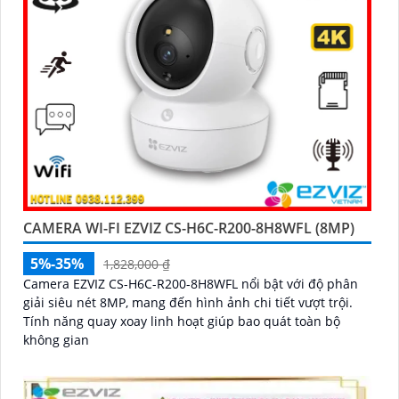
CAMERA WI-FI EZVIZ CS-H6C-R200-8H8WFL (8MP)
5%-35%
1,828,000 ₫
Camera EZVIZ CS-H6C-R200-8H8WFL nổi bật với độ phân
giải siêu nét 8MP, mang đến hình ảnh chi tiết vượt trội.
Tính năng quay xoay linh hoạt giúp bao quát toàn bộ
không gian