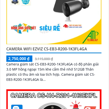
CAMERA WIFI EZVIZ CS-EB3-R200-1K3FL4GA
2,750,000 ₫
3,115,000 ₫
Camera giám sát CS-EB3-R200-1K3FL4GA có độ phân giải
3.0 MP hồng ngoại 15m khe cắm thẻ nhớ 512GB Thân
plastic có thu âm và loa tích hợp. Camera giám sát CS-
EB3-R200-1K3FL4GA là...