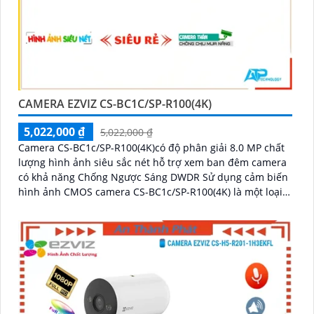
CAMERA EZVIZ CS-BC1C/SP-R100(4K)
5,022,000 ₫
5,022,000 ₫
Camera CS-BC1c/SP-R100(4K)có độ phân giải 8.0 MP chất
lượng hình ảnh siêu sắc nét hỗ trợ xem ban đêm camera
có khả năng Chống Ngược Sáng DWDR Sử dụng cảm biến
hình ảnh CMOS camera CS-BC1c/SP-R100(4K) là một loại
camera giá rẻ với khả năng lưu trữ dữ liệu lên đến 512GB
thông qua khe thẻ nhớ