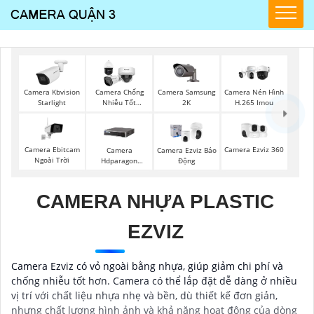
Camera Samsung
Camera Kbvision
Camera Chống
Camera Nén Hình
2K
Starlight
Nhiễu Tốt
H.265 Imou
Vantech
Camera Ebitcam
Camera Ezviz 360
Camera
Camera Ezviz Báo
Ngoài Trời
Hdparagon
Động
Starlight
CAMERA NHỰA PLASTIC
EZVIZ
Camera Ezviz có vỏ ngoài bằng nhựa, giúp giảm chi phí và
chống nhiễu tốt hơn. Camera có thể lắp đặt dễ dàng ở nhiều
vị trí với chất liệu nhựa nhẹ và bền, dù thiết kế đơn giản,
nhưng chất lượng hình ảnh và khả năng hoạt động của dòng