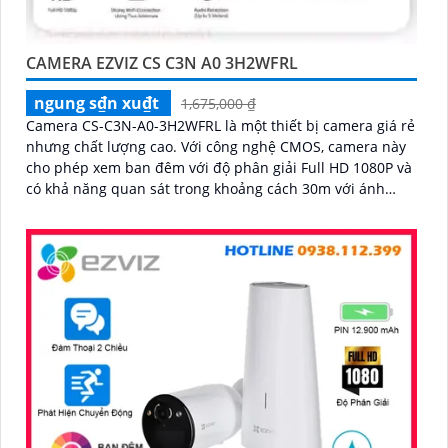
CAMERA EZVIZ CS C3N A0 3H2WFRL
ngung s₫n xu₫t
1,675,000 ₫
Camera CS-C3N-A0-3H2WFRL là một thiết bị camera giá rẻ
nhưng chất lượng cao. Với công nghệ CMOS, camera này
cho phép xem ban đêm với độ phân giải Full HD 1080P và
có khả năng quan sát trong khoảng cách 30m với ánh
sáng hồng ngoại