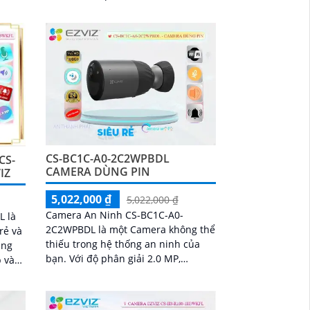
n sát
tích hợp. Camera giám sát CS-EB3-
 sắc
R200-1K3FL4GA là...
CS-BC1C-A0-2C2WPBDL
CS-
CAMERA DÙNG PIN
IZ
5,022,000 ₫
5,022,000 ₫
Camera An Ninh CS-BC1C-A0-
L là
2C2WPBDL là một Camera không thể
rẻ và
thiếu trong hệ thống an ninh của
bạn. Với độ phân giải 2.0 MP,
 và
camera này cho bạn những hình
ại
ảnh rõ nét cả ngày và...