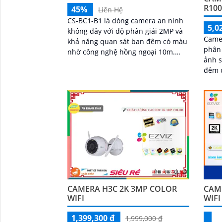
R100
45%
Liên Hệ
CS-BC1-B1 là dòng camera an ninh
5,0
không dây với độ phân giải 2MP và
Came
khả năng quan sát ban đêm có màu
phân 
nhờ công nghệ hồng ngoại 10m.
ảnh s
Camera trang bị pin sạc Lithium 12.
đêm 
900 mAh, sử dụng chuẩn nén H
Ngượ
biến
BC1c/
giá r
lên đ
nhớ
CAMERA H3C 2K 3MP COLOR
CAM
WIFI
WIFI
1,399,300 ₫
1,999,000 ₫