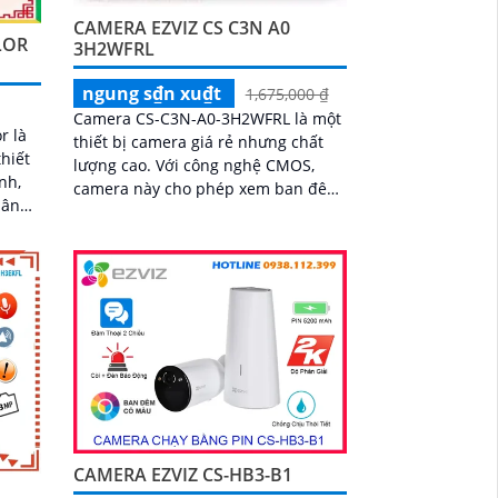
chức năng AI deep learning phân
CAMERA EZVIZ CS C3N A0
biệt người & phương tiện
LOR
3H2WFRL
ngung s₫n xu₫t
1,675,000 ₫
Camera CS-C3N-A0-3H2WFRL là một
r là
thiết bị camera giá rẻ nhưng chất
hiết
lượng cao. Với công nghệ CMOS,
nh,
camera này cho phép xem ban đêm
với độ phân giải Full HD 1080P và có
nh
khả năng quan sát trong khoảng
o bạn
cách 30m với ánh sáng hồng ngoại
CAMERA EZVIZ CS-HB3-B1