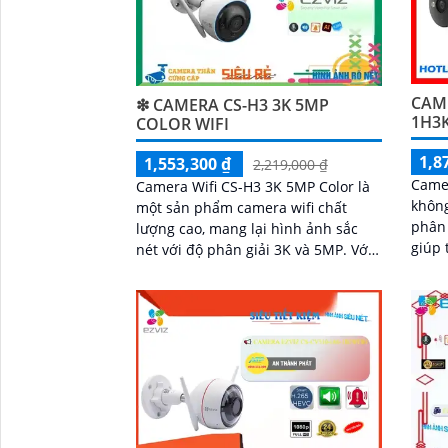
CAME
❇ CAMERA CS-H3 3K 5MP
1H3
COLOR WIFI
1,8
1,553,300 ₫
2,219,000 ₫
Came
Camera Wifi CS-H3 3K 5MP Color là
không
một sản phẩm camera wifi chất
phân 
lượng cao, mang lại hình ảnh sắc
'
giúp 
nét với độ phân giải 3K và 5MP. Với
khả n
khả năng kết nối không dây, người
nhìn 
dùng có thể dễ dàng giám sát từ xa
ánh s
qua điện thoại di động
ràng 
IP67 
phát 
bằng 
công 
công 