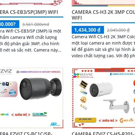
RA CS-EB3/SP(3MP) WIFI
CAMERA CS-H3 2K 3MP CO
WIFI
80.000?
3.561.000vnd
1,434,300 ₫
2,049,000 ₫
a Wifi CS-EB3/SP (3MP) là một
Camera Wifi CS-H3 2K 3MP Colo
hẩm camera Wifi chất lượng
một loại camera an ninh được t
ới độ phân giải 3MP, cho hình
kế để giám sát và ghi lại hình ả
ét và sắc nét. Camera này
video chất lượng cao. Với độ phân
thiết kế nhỏ gọn và dễ dàng
giải 2K và 3MP, nó cung cấp hì
ặt trong các khu vực như gia
ảnh sắc nét và chi tiết, đảm bả
 văn phòng, cửa hàng và nhà
có thể nhìn rõ từng chi tiết
RA EZVIZ CS-BC1C/SP-
CAMERA EZVIZ CS-H5-R201-