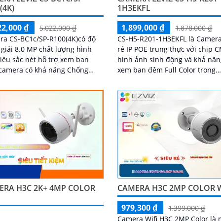
(4K)
1H3EKFL
22,000 ₫
1,899,000 ₫
5,022,000 ₫
1,878,000 ₫
ra CS-BC1c/SP-R100(4K)có độ
CS-H5-R201-1H3EKFL là Camera
giải 8.0 MP chất lượng hình
rẻ IP POE trung thực với chip
iêu sắc nét hỗ trợ xem ban
hình ảnh sinh động và khả nă
camera có khả năng Chống
xem ban đêm Full Color trong
c Sáng DWDR Sử dụng cảm
khoảng cách 20m. Camera chống
 hình ảnh CMOS camera CS-
trộm hiệu quả giá rẻ và tiết ki
SP-R100(4K) là một loại camera
độ phân giải 3
ẻ với khả năng lưu trữ dữ liệu
ến 512GB thông qua khe thẻ
ERA H3C 2K+ 4MP COLOR
CAMERA H3C 2MP COLOR W
979,300 ₫
1,399,000 ₫
Camera Wifi H3C 2MP Color là 