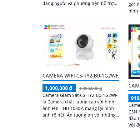
dáng người và phương tiện hỗ trợ
góc n
đàm thoại 2 chiều camera còn trang
hình 
bị còi cảnh báo và đèn chớp tăng
cường an ninh khi phát hiện sự xâm
nhập camera tích hợp tấm pin năng
lượng mặt trời và pin sạc đạt chuẩn
IP65 chống nước và bụi giúp hoạt
động bền bỉ trong mọi điều kiện
thời tiết.
CAMERA WIFI CS-TY2-B0-1G2WF
CAME
1,000,000 ₫
1,000,000 ₫
Camera Giám Sát CS-TY2-B0-1G2WF
910
là Camera chất lượng cao với hình
Came
ảnh FULL HD 1080P, mang lại hình
C3N 
ảnh rõ nét. Ấn tượng ơn với những
đầu t
thông số là camera có khả năng ghi
Với đ
lại hình ảnh ban đêm sáng đẹp nhờ
camer
công nghệ Hồng Ngoại 10m
nhìn 