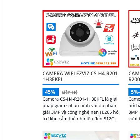
cách 
CAMERA WIFI EZVIZ CS-H4-R201-
CAME
1H3EKFL
R200
45%
5%
Liên Hệ
Camera CS-H4-R201-1H3EKFL là giải
Came
pháp giám sát an ninh với độ phân
nổi b
giải 3MP và công nghệ nén H.265 hỗ
8MP, 
trợ khe cắm thẻ nhớ lên đến 512GB,
vượt trội. Tính năn
tích hợp hồng ngoại 30m và đèn trợ
hoạt 
sáng 20m, mang đến hình ảnh ban
gian
đêm rõ nét, có màu