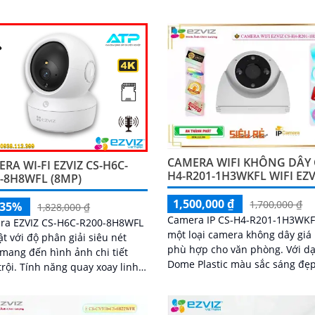
3MP, camera cho phép bạn qua
rõ ràng và sắc nét
mọi góc nhỏ nhất với rõ nét và
nét
CAMERA WIFI KHÔNG DÂY 
RA WI-FI EZVIZ CS-H6C-
H4-R201-1H3WKFL WIFI EZV
-8H8WFL (8MP)
1,500,000 ₫
1,700,000 ₫
-35%
1,828,000 ₫
Camera IP CS-H4-R201-1H3WKF
ra EZVIZ CS-H6C-R200-8H8WFL
một loại camera không dây giá 
ật với độ phân giải siêu nét
phù hợp cho văn phòng. Với dạng
mang đến hình ảnh chi tiết
Dome Plastic màu sắc sáng đẹp
g quay xoay linh
độ phân giải 3.0 MP, nó mang l
giúp bao quát toàn bộ không
hình ảnh rõ nét