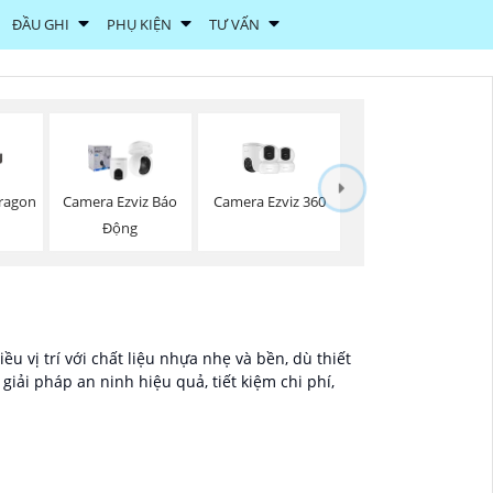
ĐẦU GHI
PHỤ KIỆN
TƯ VẤN
Camera Ezviz 360
ragon
Camera Ezviz Báo
Động
u vị trí với chất liệu nhựa nhẹ và bền, dù thiết
iải pháp an ninh hiệu quả, tiết kiệm chi phí,