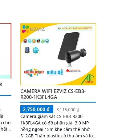
ho
nhỏ gọn, với độ phân giải cao, cho
0m
chất lượng hình ảnh sắc nét mọi lúc,
àng
mọi nơi
K
CAMERA WIFI EZVIZ CS-EB3-
R200-1K3FL4GA
2,750,000 ₫
i
3,115,000 ₫
là
Camera giám sát CS-EB3-R200-
o cho
1K3FL4GA có độ phân giải 3.0 MP
hồng ngoại 15m khe cắm thẻ nhớ
giải
512GB Thân plastic có thu âm và loa