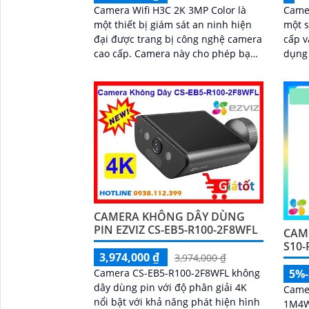
Camera Wifi H3C 2K 3MP Color là
Camer
một thiết bị giám sát an ninh hiện
một 
đại được trang bị công nghệ camera
cấp v
cao cấp. Camera này cho phép bạn
dụng 
giám sát và ghi lại hình ảnh chất
văn 
lượng cao từ bất kỳ nơi nào trên thế
Với...
giới thông qua mạng wifi
CAMERA KHÔNG DÂY DÙNG
PIN EZVIZ CS-EB5-R100-2F8WFL
CAM
S10
3,974,000 ₫
3,974,000 ₫
Camera CS-EB5-R100-2F8WFL không
5%
dây dùng pin với độ phân giải 4K
Camer
nổi bật với khả năng phát hiện hình
1M4W