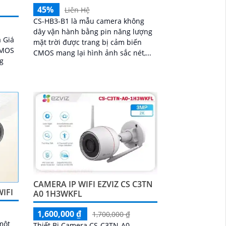
45%
Liên Hệ
CS-HB3-B1 là mẫu camera không
dây vận hành bằng pin năng lượng
 Giá
mặt trời được trang bị cảm biến
 CMOS
CMOS mang lại hình ảnh sắc nét,
ng
sống động cùng khả năng quan sát
ban đêm với hồng ngoại 15m và chế
độ hiển thị màu. Camera có độ phân
ệm có
giải 3
CAMERA IP WIFI EZVIZ CS C3TN
IFI
A0 1H3WKFL
1,600,000 ₫
1,700,000 ₫
một
Thiết Bị Camera CS-C3TN-A0-