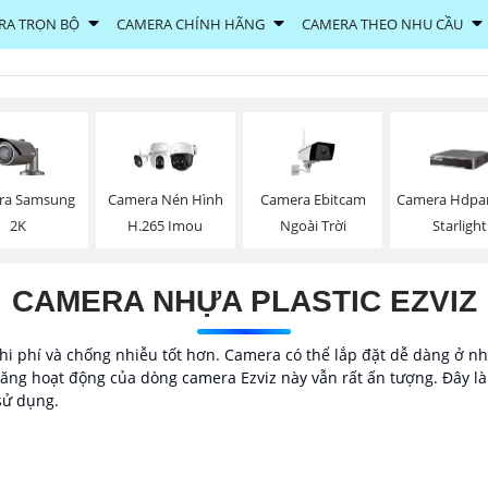
RA TRỌN BỘ
CAMERA CHÍNH HÃNG
CAMERA THEO NHU CẦU
ra Samsung
Camera Ebitcam
Camera Nén Hình
Camera Hdpa
2K
Ngoài Trời
H.265 Imou
Starlight
CAMERA NHỰA PLASTIC EZVIZ
i phí và chống nhiễu tốt hơn. Camera có thể lắp đặt dễ dàng ở nhiề
ng hoạt động của dòng camera Ezviz này vẫn rất ấn tượng. Đây là g
sử dụng.