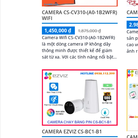
CAMERA CS-CV310-(A0-1B2WFR)
CAME
WIFI
2.9
1,450,000 ₫
1,875,000 ₫
Camer
Camera Wifi CS-CV310-(A0-1B2WFR)
sản p
là một dòng camera IP không dây
cao v
thông minh được thiết kế để giám
ảnh rõ n
sát từ xa. Với các tính năng nổi bật
được 
như độ phân giải cao, khả năng
lắp đ
quan sát ban...
đình,
kho
CAMERA EZVIZ CS-BC1-B1
CAME