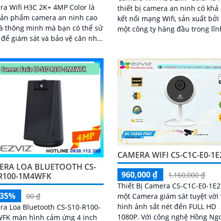
a Wifi H3C 2K+ 4MP Color là
thiết bị camera an ninh có khả
sản phẩm camera an ninh cao
kết nối mạng Wifi, sản xuất bởi
à thông minh mà bạn có thể sử
một công ty hàng đầu trong lĩn
để giám sát và bảo vệ căn nhà,
công nghệ thông tin và viễn th
phòng hay cửa hàng của mình.
...
CAMERA WIFI CS-C1C-E0-1
ERA LOA BLUETOOTH CS-
960,000 ₫
1,160,000 ₫
-R100-1M4WFK
Thiết Bị Camera CS-C1C-E0-1E2
-35%
một Camera giám sát tuyệt vời 
00 ₫
hình ảnh sắt nét đến FULL HD
a Loa Bluetooth CS-S10-R100-
1080P. Với công nghệ Hồng Ngoại
FK màn hình cảm ứng 4 inch