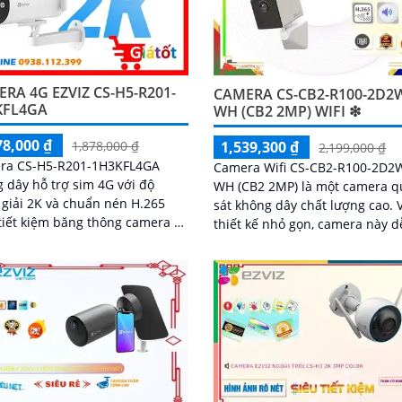
RA 4G EZVIZ CS-H5-R201-
CAMERA CS-CB2-R100-2D2
KFL4GA
WH (CB2 2MP) WIFI ❇
78,000 ₫
1,539,300 ₫
1,878,000 ₫
2,199,000 ₫
ra CS-H5-R201-1H3KFL4GA
Camera Wifi CS-CB2-R100-2D2
 dây hỗ trợ sim 4G với độ
WH (CB2 2MP) là một camera 
giải 2K và chuẩn nén H.265
sát không dây chất lượng cao. Với
tiết kiệm băng thông camera có
thiết kế nhỏ gọn, camera này d
ăng đàm thoại 2 chiều tầm
dàng được lắp đặt ở nhiều vị tr
hồng ngoại lên đến 30m và
khác nhau trong ngôi nhà hoặc
áng trắng 20m quan sát rõ
phòng
cả ngày lẫn đêm với chuẩn
camera còn tích hợp tính năng
hiện thông minh và cảnh báo
còi và đèn chớp phù hợp cho
trình kho hàng, nhà xưởng
trình