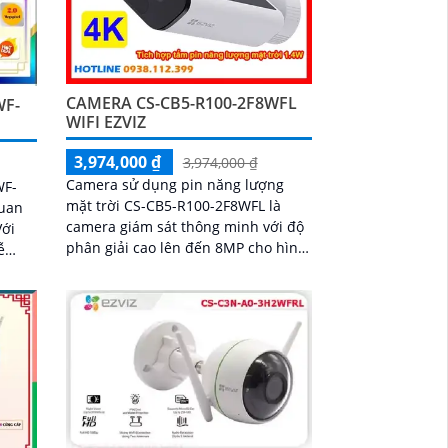
CAMERA CS-CB5-R100-2F8WFL
WF-
WIFI EZVIZ
3,974,000 ₫
3,974,000 ₫
Camera sử dụng pin năng lượng
WF-
mặt trời CS-CB5-R100-2F8WFL là
quan
camera giám sát thông minh với độ
phân giải cao lên đến 8MP cho hình
ễ
ảnh sắc nét và chi tiết Tích hợp công
í
nghệ AI camera có khả năng phát
 văn
hiện dáng người và phương tiện báo
động khi phát hiện xâm nhập Thiết
kế bền bỉ chống nước IP65 phù hợp
lắp đặt trong mọi điều kiện thời tiết.
Camera An Ninh CS-CB5-R100-
2F8WFL có khả năng còi hú, đèn
chớp báo động, Wifi Không Dây,