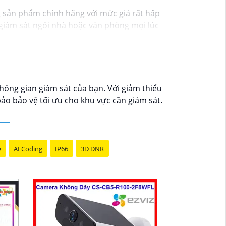
g sản phẩm chính hãng với mức giá rất hấp
ạn giám sát ngôi nhà hoặc văn phòng mọi lúc
 theo dõi mọi hoạt động một cách dễ dàng.
y hôm nay!"
hông gian giám sát của bạn. Với giảm thiểu
ảo bảo vệ tối ưu cho khu vực cần giám sát.
e
AI Coding
IP66
3D DNR