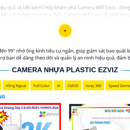
iệu quả và tiết kiệm? Hãy khám phá Camera Wifi Ezviz - dòn
và kết nối thông minh qua Wifi, Camera Wifi Ezviz sẽ giúp b
g minh.
 lượng hình ảnh sắc nét và độ phân giải cao, cho phép bạn
giá rẻ chính hãng để bảo vệ tài sản và gia đình của bạn nga
c giới thiệu sản phẩm Camera Wifi Ezviz.
ến 99° nhờ ống kính tiêu cự ngắn, giúp giám sát bao quát k
rợ bạn dễ dàng theo dõi và quản lý an ninh hiệu quả, đảm b
CAMERA NHỰA PLASTIC EZVIZ
Hồng Ngoại
Full Color
AI
CMOS
Xoay 360
Speed Dom
ÃNG