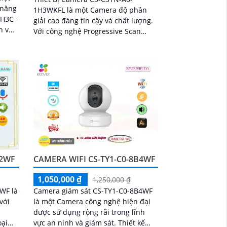
 năng
1H3WKFL là một Camera độ phân
 H3C -
giải cao đáng tin cậy và chất lượng.
h vực
Với công nghệ Progressive Scan
ông.
CMOS, hình ảnh thu được mang đến
cho người dùng sự tươi sáng và rõ
nét
E2WF
CAMERA WIFI CS-TY1-C0-8B4WF
1,050,000 ₫
1,250,000 ₫
WF là
Camera giám sát CS-TY1-C0-8B4WF
với
là một Camera công nghệ hiện đại
được sử dụng rộng rãi trong lĩnh
vực an ninh và giám sát. Thiết kế