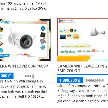
thông minh Smart IR, camera c
hìn 100° độ phân giải 4MP ghi
phép quan sát ban đêm đến 1
rõ, mảng 2 micrô và loa 3W cho
mà vẫn giữ được hình ảnh rõ r
âm thanh rõ. Kết nối Wi-Fi 2
RA WIFI EZVIZ C3N 1080P
CAMERA WIFI EZVIZ C3TN 2
3MP COLOR
,000 ₫
1,300,000 ₫
1,399,300 ₫
1,999,000 ₫
ra An Ninh Wifi Không Dây
Sản phẩm Camera An Ninh Wif
1080P là một sản phẩm hàng
Không Dây C3TN 2K 3MP Color 
rong lĩnh vực an ninh gia đình.
một giải pháp an ninh hoàn hả
ộ phân giải Full HD 1080P,
gia đình và doanh nghiệp. Với chất
a giúp bạn quan sát mọi góc
lượng hình ảnh 2K và độ phân 
trong nhà và ngoài trời một