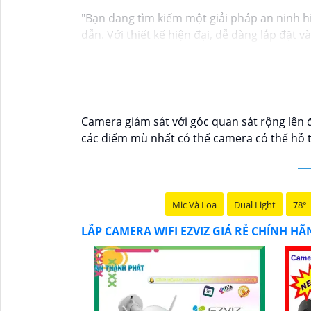
"Bạn đang tìm kiếm một giải pháp an ninh h
dẫn. Với thiết kế hiện đại, dễ dàng lắp đặt 
mọi nơi chỉ bằng một chiếc điện thoại thôn
Không chỉ vậy, sản phẩm cũng mang lại chất
Đừng bỏ lỡ cơ hội sở hữu Camera Wifi Ezviz 
Hy vọng đoạn văn trên sẽ giúp bạn trong việ
Camera giám sát với góc quan sát rộng lên đ
các điểm mù nhất có thể camera có thể hỗ t
Mic Và Loa
Dual Light
78°
LẮP CAMERA WIFI EZVIZ GIÁ RẺ CHÍNH H