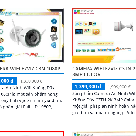
mà vẫn giữ được hình ảnh rõ r
âm thanh rõ. Kết nối Wi-Fi 2
RA WIFI EZVIZ C3N 1080P
CAMERA WIFI EZVIZ C3TN 2
3MP COLOR
,000 ₫
1,300,000 ₫
1,399,300 ₫
1,999,000 ₫
ra An Ninh Wifi Không Dây
Sản phẩm Camera An Ninh Wif
1080P là một sản phẩm hàng
Không Dây C3TN 2K 3MP Color 
rong lĩnh vực an ninh gia đình.
một giải pháp an ninh hoàn hả
ộ phân giải Full HD 1080P,
gia đình và doanh nghiệp. Với chất
a giúp bạn quan sát mọi góc
lượng hình ảnh 2K và độ phân 
trong nhà và ngoài trời một
3MP, camera cho phép bạn qua
rõ ràng và sắc nét
mọi góc nhỏ nhất với rõ nét và