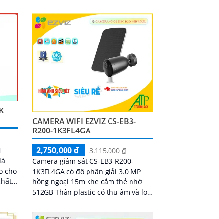
àng
mọi nơi
K
CAMERA WIFI EZVIZ CS-EB3-
R200-1K3FL4GA
2,750,000 ₫
i
3,115,000 ₫
là
Camera giám sát CS-EB3-R200-
o cho
1K3FL4GA có độ phân giải 3.0 MP
hồng ngoại 15m khe cắm thẻ nhớ
giải
512GB Thân plastic có thu âm và loa
n sát
tích hợp. Camera giám sát CS-EB3-
 sắc
R200-1K3FL4GA là...