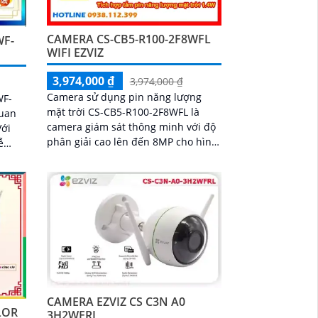
CAMERA CS-CB5-R100-2F8WFL
WF-
WIFI EZVIZ
3,974,000 ₫
3,974,000 ₫
Camera sử dụng pin năng lượng
WF-
mặt trời CS-CB5-R100-2F8WFL là
quan
camera giám sát thông minh với độ
phân giải cao lên đến 8MP cho hình
ễ
ảnh sắc nét và chi tiết Tích hợp công
í
nghệ AI camera có khả năng phát
 văn
hiện dáng người và phương tiện báo
động khi phát hiện xâm nhập Thiết
kế bền bỉ chống nước IP65 phù hợp
lắp đặt trong mọi điều kiện thời tiết.
Camera An Ninh CS-CB5-R100-
2F8WFL có khả năng còi hú, đèn
chớp báo động, Wifi Không Dây,
chức năng AI deep learning phân
CAMERA EZVIZ CS C3N A0
biệt người & phương tiện
LOR
3H2WFRL