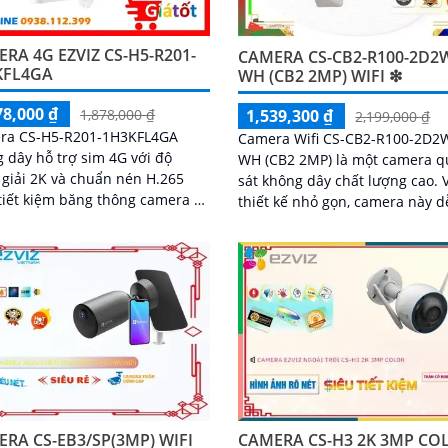
RA 4G EZVIZ CS-H5-R201-
CAMERA CS-CB2-R100-2D2
KFL4GA
WH (CB2 2MP) WIFI ❇
78,000 ₫
1,539,300 ₫
1,878,000 ₫
2,199,000 ₫
ra CS-H5-R201-1H3KFL4GA
Camera Wifi CS-CB2-R100-2D2
 dây hỗ trợ sim 4G với độ
WH (CB2 2MP) là một camera 
giải 2K và chuẩn nén H.265
sát không dây chất lượng cao. Với
tiết kiệm băng thông camera có
thiết kế nhỏ gọn, camera này d
ăng đàm thoại 2 chiều tầm
dàng được lắp đặt ở nhiều vị tr
hồng ngoại lên đến 30m và
khác nhau trong ngôi nhà hoặc
áng trắng 20m quan sát rõ
phòng
cả ngày lẫn đêm với chuẩn
camera còn tích hợp tính năng
hiện thông minh và cảnh báo
còi và đèn chớp phù hợp cho
trình kho hàng, nhà xưởng
trình
RA CS-EB3/SP(3MP) WIFI
CAMERA CS-H3 2K 3MP CO