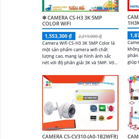
CAME
❇ CAMERA CS-H3 3K 5MP
1H3
COLOR WIFI
1,8
1,553,300 ₫
2,219,000 ₫
Came
Camera Wifi CS-H3 3K 5MP Color là
không
một sản phẩm camera wifi chất
phân 
lượng cao, mang lại hình ảnh sắc
giúp 
nét với độ phân giải 3K và 5MP. Với
khả n
khả năng kết nối không dây, người
nhìn 
dùng có thể dễ dàng giám sát từ xa
'
ánh s
qua điện thoại di động
ràng 
IP67 
phát 
bằng 
công 
công 
CAMERA CS-CV310-(A0-1B2WFR)
CAME