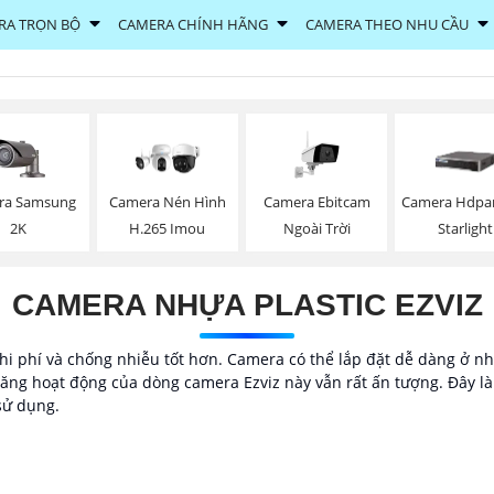
RA TRỌN BỘ
CAMERA CHÍNH HÃNG
CAMERA THEO NHU CẦU
ra Samsung
Camera Ebitcam
Camera Nén Hình
Camera Hdpa
2K
Ngoài Trời
H.265 Imou
Starlight
CAMERA NHỰA PLASTIC EZVIZ
i phí và chống nhiễu tốt hơn. Camera có thể lắp đặt dễ dàng ở nhiề
ng hoạt động của dòng camera Ezviz này vẫn rất ấn tượng. Đây là g
sử dụng.