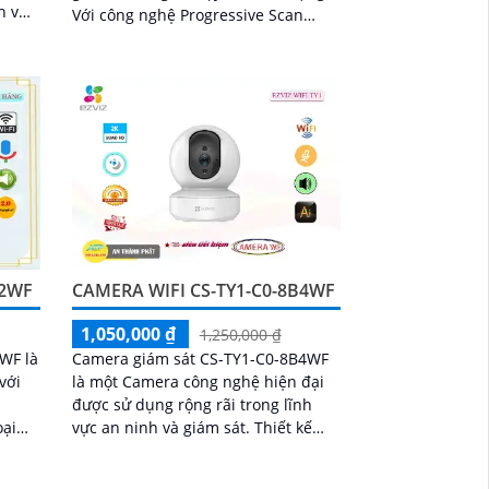
h vực
Với công nghệ Progressive Scan
ông.
CMOS, hình ảnh thu được mang đến
cho người dùng sự tươi sáng và rõ
nét
E2WF
CAMERA WIFI CS-TY1-C0-8B4WF
1,050,000 ₫
1,250,000 ₫
WF là
Camera giám sát CS-TY1-C0-8B4WF
với
là một Camera công nghệ hiện đại
được sử dụng rộng rãi trong lĩnh
vực an ninh và giám sát. Thiết kế
ho
nhỏ gọn, với độ phân giải cao, cho
0m
chất lượng hình ảnh sắc nét mọi lúc,