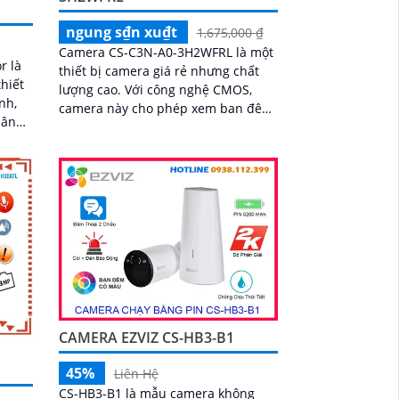
ngung s₫n xu₫t
1,675,000 ₫
Camera CS-C3N-A0-3H2WFRL là một
r là
thiết bị camera giá rẻ nhưng chất
hiết
lượng cao. Với công nghệ CMOS,
nh,
camera này cho phép xem ban đêm
với độ phân giải Full HD 1080P và có
nh
khả năng quan sát trong khoảng
o bạn
cách 30m với ánh sáng hồng ngoại
CAMERA EZVIZ CS-HB3-B1
45%
Liên Hệ
CS-HB3-B1 là mẫu camera không