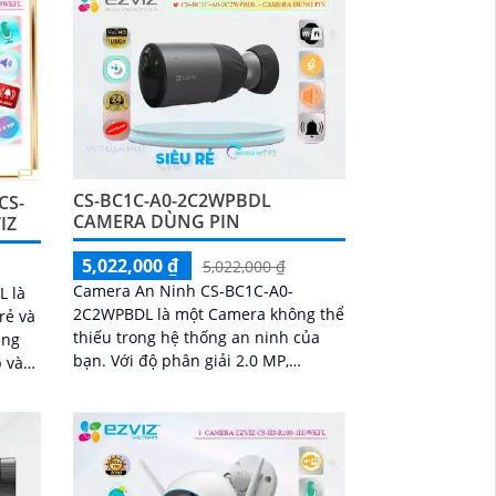
CS-BC1C-A0-2C2WPBDL
CS-
CAMERA DÙNG PIN
IZ
5,022,000 ₫
5,022,000 ₫
Camera An Ninh CS-BC1C-A0-
L là
2C2WPBDL là một Camera không thể
rẻ và
thiếu trong hệ thống an ninh của
bạn. Với độ phân giải 2.0 MP,
 và
camera này cho bạn những hình
ại
ảnh rõ nét cả ngày và...