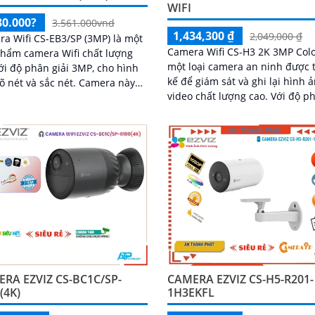
WIFI
80.000?
3.561.000vnd
1,434,300 ₫
2,049,000 ₫
a Wifi CS-EB3/SP (3MP) là một
Camera Wifi CS-H3 2K 3MP Colo
hẩm camera Wifi chất lượng
một loại camera an ninh được t
ới độ phân giải 3MP, cho hình
kế để giám sát và ghi lại hình ả
ét và sắc nét. Camera này
video chất lượng cao. Với độ phân
thiết kế nhỏ gọn và dễ dàng
giải 2K và 3MP, nó cung cấp hì
ặt trong các khu vực như gia
ảnh sắc nét và chi tiết, đảm bả
 văn phòng, cửa hàng và nhà
có thể nhìn rõ từng chi tiết
RA EZVIZ CS-BC1C/SP-
CAMERA EZVIZ CS-H5-R201-
(4K)
1H3EKFL