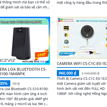
à thông minh mà bạn có thể sử
một công ty hàng đầu trong lĩn
để giám sát và bảo vệ căn nhà,
công nghệ thông tin và viễn th
phòng hay cửa hàng của mình.
...
CAMERA WIFI CS-C1C-E0-1
ERA LOA BLUETOOTH CS-
960,000 ₫
1,160,000 ₫
-R100-1M4WFK
Thiết Bị Camera CS-C1C-E0-1E2
-35%
một Camera giám sát tuyệt vời 
00 ₫
hình ảnh sắt nét đến FULL HD
a Loa Bluetooth CS-S10-R100-
1080P. Với công nghệ Hồng Ngoại
FK màn hình cảm ứng 4 inch
thông minh Smart IR, camera c
hìn 100° độ phân giải 4MP ghi
phép quan sát ban đêm đến 1
rõ, mảng 2 micrô và loa 3W cho