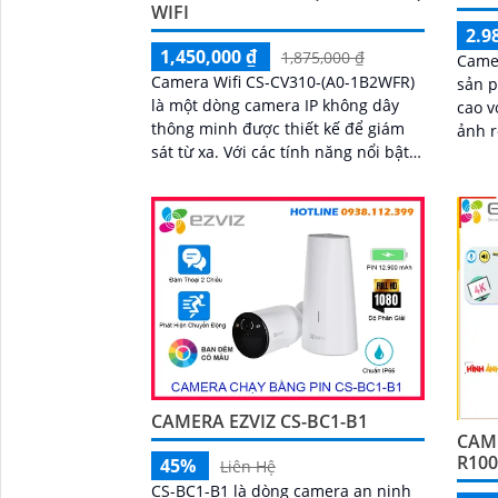
WIFI
2.9
1,450,000 ₫
1,875,000 ₫
Camer
Camera Wifi CS-CV310-(A0-1B2WFR)
sản p
là một dòng camera IP không dây
cao v
thông minh được thiết kế để giám
ảnh rõ n
sát từ xa. Với các tính năng nổi bật
được 
như độ phân giải cao, khả năng
lắp đ
quan sát ban...
đình,
kho
CAMERA EZVIZ CS-BC1-B1
CAME
R100
45%
Liên Hệ
CS-BC1-B1 là dòng camera an ninh