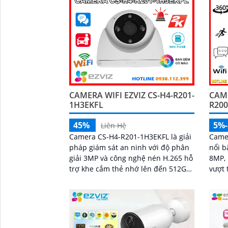
CAMERA WIFI EZVIZ CS-H4-R201-
CAME
1H3EKFL
R200
45%
5%
Liên Hệ
Camera CS-H4-R201-1H3EKFL là giải
Came
pháp giám sát an ninh với độ phân
nổi b
giải 3MP và công nghệ nén H.265 hỗ
8MP, 
trợ khe cắm thẻ nhớ lên đến 512GB,
vượt trội. Tính năn
tích hợp hồng ngoại 30m và đèn trợ
hoạt 
sáng 20m, mang đến hình ảnh ban
gian
đêm rõ nét, có màu