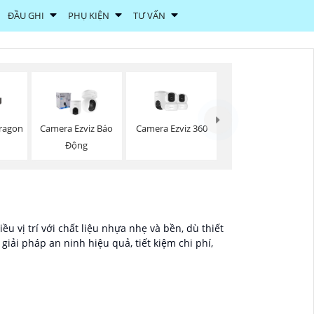
ĐẦU GHI
PHỤ KIỆN
TƯ VẤN
Camera Ezviz 360
ragon
Camera Ezviz Báo
Động
u vị trí với chất liệu nhựa nhẹ và bền, dù thiết
iải pháp an ninh hiệu quả, tiết kiệm chi phí,