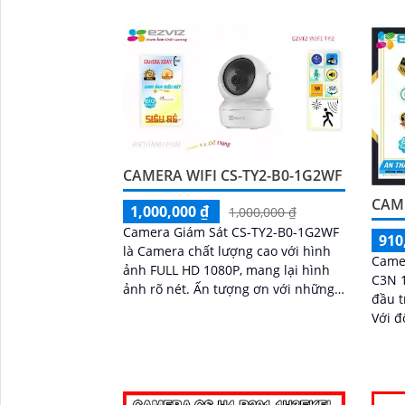
bị còi cảnh báo và đèn chớp tăng
cường an ninh khi phát hiện sự xâm
nhập camera tích hợp tấm pin năng
lượng mặt trời và pin sạc đạt chuẩn
IP65 chống nước và bụi giúp hoạt
động bền bỉ trong mọi điều kiện
thời tiết.
CAMERA WIFI CS-TY2-B0-1G2WF
CAME
1,000,000 ₫
1,000,000 ₫
Camera Giám Sát CS-TY2-B0-1G2WF
910
là Camera chất lượng cao với hình
Came
ảnh FULL HD 1080P, mang lại hình
C3N 
ảnh rõ nét. Ấn tượng ơn với những
đầu t
thông số là camera có khả năng ghi
Với đ
lại hình ảnh ban đêm sáng đẹp nhờ
camer
công nghệ Hồng Ngoại 10m
nhìn 
cách 