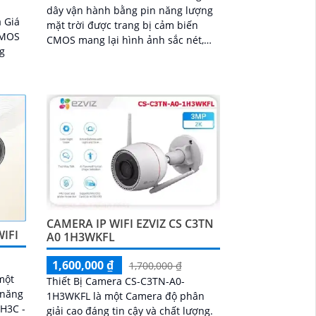
dây vận hành bằng pin năng lượng
 Giá
mặt trời được trang bị cảm biến
 CMOS
CMOS mang lại hình ảnh sắc nét,
ng
sống động cùng khả năng quan sát
ban đêm với hồng ngoại 15m và chế
độ hiển thị màu. Camera có độ phân
ệm có
giải 3
CAMERA IP WIFI EZVIZ CS C3TN
IFI
A0 1H3WKFL
1,600,000 ₫
1,700,000 ₫
một
Thiết Bị Camera CS-C3TN-A0-
 năng
1H3WKFL là một Camera độ phân
 H3C -
giải cao đáng tin cậy và chất lượng.