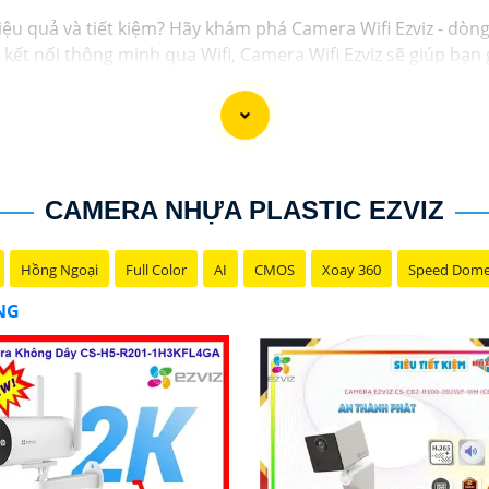
iệu quả và tiết kiệm? Hãy khám phá Camera Wifi Ezviz - dòn
và kết nối thông minh qua Wifi, Camera Wifi Ezviz sẽ giúp b
g minh.
 lượng hình ảnh sắc nét và độ phân giải cao, cho phép bạn
giá rẻ chính hãng để bảo vệ tài sản và gia đình của bạn nga
c giới thiệu sản phẩm Camera Wifi Ezviz.
CAMERA NHỰA PLASTIC EZVIZ
Hồng Ngoại
Full Color
AI
CMOS
Xoay 360
Speed Dom
ÃNG