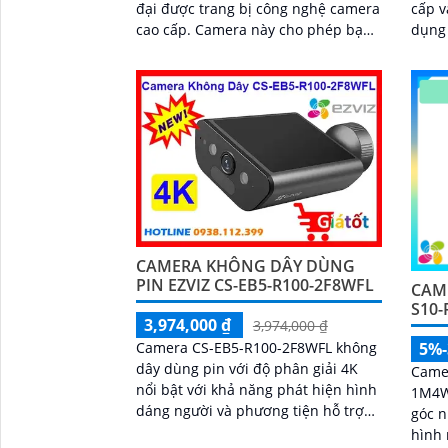
đại được trang bị công nghệ camera
cấp v
cao cấp. Camera này cho phép bạn
dụng 
giám sát và ghi lại hình ảnh chất
văn 
lượng cao từ bất kỳ nơi nào trên thế
Với...
giới thông qua mạng wifi
CAMERA KHÔNG DÂY DÙNG
PIN EZVIZ CS-EB5-R100-2F8WFL
CAM
S10
3,974,000 ₫
3,974,000 ₫
Camera CS-EB5-R100-2F8WFL không
5%
dây dùng pin với độ phân giải 4K
Camer
nổi bật với khả năng phát hiện hình
1M4W
dáng người và phương tiện hỗ trợ
góc n
đàm thoại 2 chiều camera còn trang
hình 