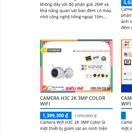
5,0
không dây với độ phân giải 2MP và
Came
khả năng quan sát ban đêm có màu
phân 
nhờ công nghệ hồng ngoại 10m.
ảnh s
Camera trang bị pin sạc Lithium 12.
đêm 
900 mAh, sử dụng chuẩn nén H
Ngượ
biến
BC1c/
giá r
lên đ
nhớ
CAMERA H3C 2K 3MP COLOR
CAM
WIFI
WIFI
1,399,300 ₫
1,999,000 ₫
Camera Wifi H3C 2K 3MP Color là
Camer
một thiết bị giám sát an ninh hiện
một 