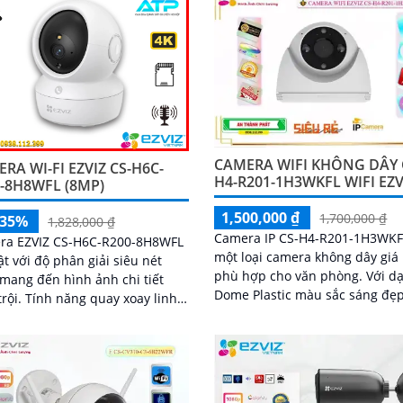
nét
CAMERA WIFI KHÔNG DÂY 
RA WI-FI EZVIZ CS-H6C-
H4-R201-1H3WKFL WIFI EZV
-8H8WFL (8MP)
1,500,000 ₫
1,700,000 ₫
-35%
1,828,000 ₫
Camera IP CS-H4-R201-1H3WKF
ra EZVIZ CS-H6C-R200-8H8WFL
một loại camera không dây giá 
ật với độ phân giải siêu nét
phù hợp cho văn phòng. Với dạng
mang đến hình ảnh chi tiết
Dome Plastic màu sắc sáng đẹp
g quay xoay linh
độ phân giải 3.0 MP, nó mang l
giúp bao quát toàn bộ không
hình ảnh rõ nét