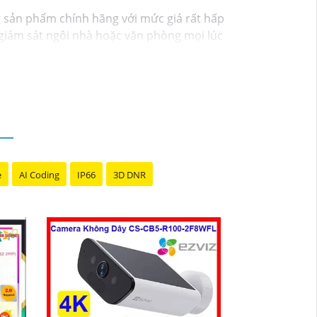
g sản phẩm chính hãng với mức giá rất hấp
ạn giám sát ngôi nhà hoặc văn phòng mọi lúc
 theo dõi mọi hoạt động một cách dễ dàng.
y hôm nay!"
e
AI Coding
IP66
3D DNR