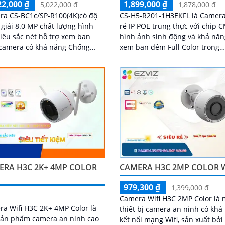
22,000 ₫
1,899,000 ₫
5,022,000 ₫
1,878,000 ₫
ra CS-BC1c/SP-R100(4K)có độ
CS-H5-R201-1H3EKFL là Camera
giải 8.0 MP chất lượng hình
rẻ IP POE trung thực với chip
iêu sắc nét hỗ trợ xem ban
hình ảnh sinh động và khả nă
camera có khả năng Chống
xem ban đêm Full Color trong
c Sáng DWDR Sử dụng cảm
khoảng cách 20m. Camera chống
 hình ảnh CMOS camera CS-
trộm hiệu quả giá rẻ và tiết ki
SP-R100(4K) là một loại camera
độ phân giải 3
ẻ với khả năng lưu trữ dữ liệu
ến 512GB thông qua khe thẻ
ERA H3C 2K+ 4MP COLOR
CAMERA H3C 2MP COLOR W
979,300 ₫
1,399,000 ₫
Camera Wifi H3C 2MP Color là 
a Wifi H3C 2K+ 4MP Color là
thiết bị camera an ninh có khả
sản phẩm camera an ninh cao
kết nối mạng Wifi, sản xuất bởi