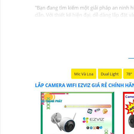
"Bạn đang tìm kiếm một giải pháp an ninh h
dẫn. Với thiết kế hiện đại, dễ dàng lắp đặt 
mọi nơi chỉ bằng một chiếc điện thoại thôn
Không chỉ vậy, sản phẩm cũng mang lại chất
Đừng bỏ lỡ cơ hội sở hữu Camera Wifi Ezviz 
Hy vọng đoạn văn trên sẽ giúp bạn trong việ
Mic Và Loa
Dual Light
78°
LẮP CAMERA WIFI EZVIZ GIÁ RẺ CHÍNH H