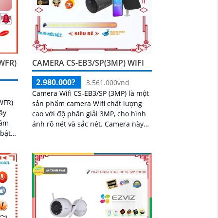
WFR)
CAMERA CS-EB3/SP(3MP) WIFI
2.980.000?
3.561.000vnd
Camera Wifi CS-EB3/SP (3MP) là một
WFR)
sản phẩm camera Wifi chất lượng
ây
cao với độ phân giải 3MP, cho hình
iám
ảnh rõ nét và sắc nét. Camera này
được thiết kế nhỏ gọn và dễ dàng
g
lắp đặt trong các khu vực như gia
đình, văn phòng, cửa hàng và nhà
kho