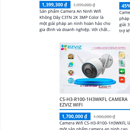
1,399,300 ₫
1,999,000 ₫
45
Sản phẩm Camera An Ninh Wifi
Camer
Không Dây C3TN 2K 3MP Color là
pháp 
một giải pháp an ninh hoàn hảo cho
giải 
gia đình và doanh nghiệp. Với chất
trợ k
lượng hình ảnh 2K và độ phân giải
tích 
3MP, camera cho phép bạn quan sát
sáng
mọi góc nhỏ nhất với rõ nét và sắc
đêm r
nét
CS-H3-R100-1H3WKFL CAMERA
EZVIZ WIFI
1,700,000 ₫
1,900,000 ₫
Camera Wifi CS-H3-R100-1H3WKFL l
một sản phẩm camera an ninh cao