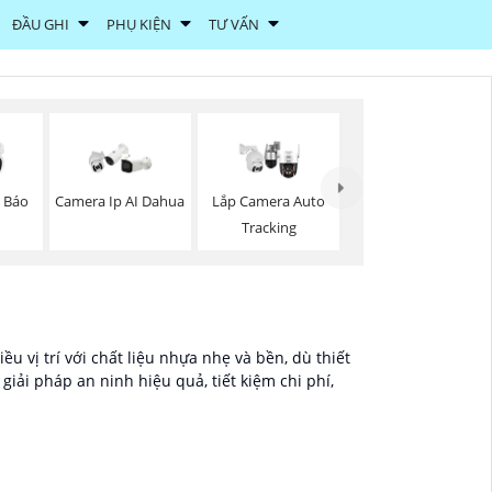
ĐẦU GHI
PHỤ KIỆN
TƯ VẤN
z Báo
Camera Ip AI Dahua
Lắp Camera Auto
Tracking
u vị trí với chất liệu nhựa nhẹ và bền, dù thiết
iải pháp an ninh hiệu quả, tiết kiệm chi phí,