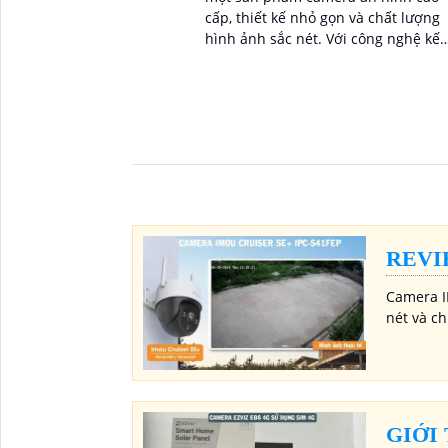
cấp, thiết kế nhỏ gọn và chất lượng
hình ảnh sắc nét. Với công nghệ kết
nối Wifi, bạn có thể dễ dàng truy cậ
vào camera từ bất kỳ đâu thông qua
điện thoại thông minh
REVI
Camera I
nét và ch
GIỚI