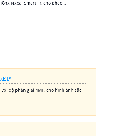
Hồng Ngoại Smart IR, cho phép
quan sát trong điều kiện thiếu sáng
và ghi lại video chất lượng cao. Nhờ
công nghệ H
FEP
với độ phân giải 4MP, cho hình ảnh sắc