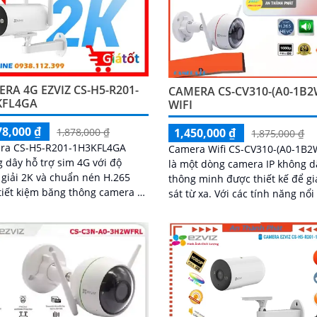
RA 4G EZVIZ CS-H5-R201-
CAMERA CS-CV310-(A0-1B2
KFL4GA
WIFI
78,000 ₫
1,450,000 ₫
1,878,000 ₫
1,875,000 ₫
ra CS-H5-R201-1H3KFL4GA
Camera Wifi CS-CV310-(A0-1B2
 dây hỗ trợ sim 4G với độ
là một dòng camera IP không d
giải 2K và chuẩn nén H.265
thông minh được thiết kế để g
tiết kiệm băng thông camera có
sát từ xa. Với các tính năng nổi bật
ăng đàm thoại 2 chiều tầm
như độ phân giải cao, khả năn
hồng ngoại lên đến 30m và
quan sát ban...
áng trắng 20m quan sát rõ
cả ngày lẫn đêm với chuẩn
camera còn tích hợp tính năng
hiện thông minh và cảnh báo
còi và đèn chớp phù hợp cho
trình kho hàng, nhà xưởng