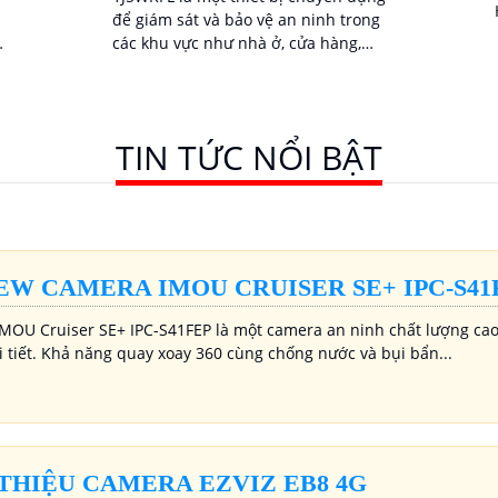
để giám sát và bảo vệ an ninh trong
các khu vực như nhà ở, cửa hàng,
p
văn phòng, nhà xưởng, trường học
và nhiều nơi...
TIN TỨC NỔI BẬT
EW CAMERA IMOU CRUISER SE+ IPC-S41
MOU Cruiser SE+ IPC-S41FEP là một camera an ninh chất lượng cao 
i tiết. Khả năng quay xoay 360 cùng chống nước và bụi bẩn...
 THIỆU CAMERA EZVIZ EB8 4G