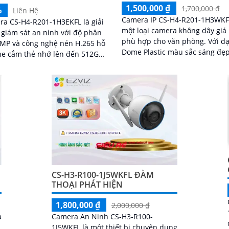
1,500,000 ₫
1,700,000 ₫
%
Liên Hệ
Camera IP CS-H4-R201-1H3WKF
a CS-H4-R201-1H3EKFL là giải
một loại camera không dây giá 
giám sát an ninh với độ phân
phù hợp cho văn phòng. Với dạng
3MP và công nghệ nén H.265 hỗ
Dome Plastic màu sắc sáng đẹp
he cắm thẻ nhớ lên đến 512GB,
độ phân giải 3.0 MP, nó mang l
hợp hồng ngoại 30m và đèn trợ
hình ảnh rõ nét
 20m, mang đến hình ảnh ban
õ nét, có màu
CS-H3-R100-1J5WKFL ĐÀM
THOẠI PHÁT HIỆN
1,800,000 ₫
2,000,000 ₫
à
Camera An Ninh CS-H3-R100-
1J5WKFL là một thiết bị chuyên dụng