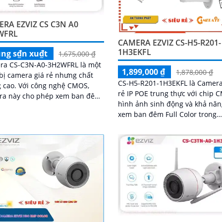
trình
RA EZVIZ CS C3N A0
WFRL
CAMERA EZVIZ CS-H5-R201-
1H3EKFL
ng s₫n xu₫t
1,675,000 ₫
ra CS-C3N-A0-3H2WFRL là một
1,899,000 ₫
1,878,000 ₫
 bị camera giá rẻ nhưng chất
CS-H5-R201-1H3EKFL là Camera
 công nghệ CMOS,
rẻ IP POE trung thực với chip
ra này cho phép xem ban đêm
hình ảnh sinh động và khả nă
ộ phân giải Full HD 1080P và có
xem ban đêm Full Color trong
ăng quan sát trong khoảng
khoảng cách 20m. Camera chống
30m với ánh sáng hồng ngoại
trộm hiệu quả giá rẻ và tiết ki
độ phân giải 3