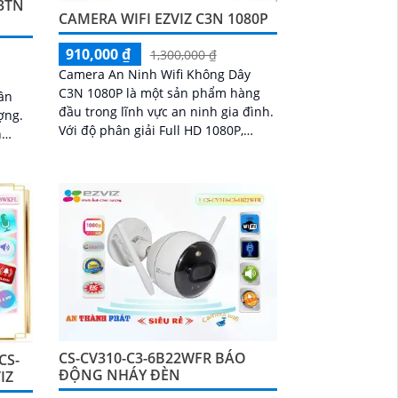
C3TN
CAMERA WIFI EZVIZ C3N 1080P
910,000 ₫
1,300,000 ₫
Camera An Ninh Wifi Không Dây
C3N 1080P là một sản phẩm hàng
ân
đầu trong lĩnh vực an ninh gia đình.
ượng.
Với độ phân giải Full HD 1080P,
n
camera giúp bạn quan sát mọi góc
g đến
nhìn trong nhà và ngoài trời một
 rõ
cách rõ ràng và sắc nét
CS-CV310-C3-6B22WFR BÁO
CS-
ĐỘNG NHÁY ĐÈN
IZ