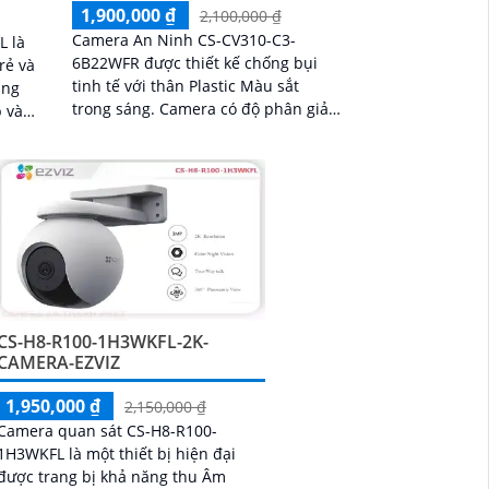
1,900,000 ₫
2,100,000 ₫
Camera An Ninh CS-CV310-C3-
L là
6B22WFR được thiết kế chống bụi
rẻ và
tinh tế với thân Plastic Màu sắt
trong sáng. Camera có độ phân giải
 và
2.0 MP và tích hợp công nghệ IP Wifi
ại
tiên tiến, dễ dàng sử dụng
CS-H8-R100-1H3WKFL-2K-
CAMERA-EZVIZ
1,950,000 ₫
2,150,000 ₫
Camera quan sát CS-H8-R100-
1H3WKFL là một thiết bị hiện đại
được trang bị khả năng thu Âm