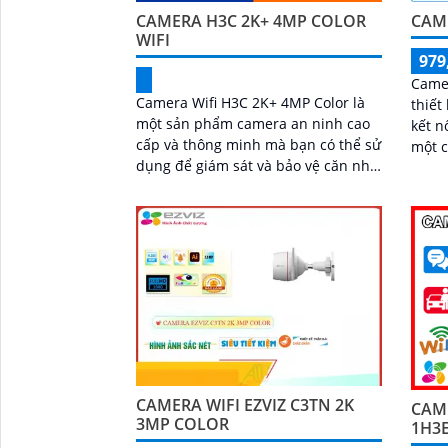
CAMERA H3C 2K+ 4MP COLOR
CAM
WIFI
979
Camer
Camera Wifi H3C 2K+ 4MP Color là
thiết
một sản phẩm camera an ninh cao
kết n
cấp và thông minh mà bạn có thể sử
một c
dụng để giám sát và bảo vệ căn nhà,
công 
văn phòng hay cửa hàng của mình.
...
Với...
CAMERA WIFI EZVIZ C3TN 2K
CAME
3MP COLOR
1H3