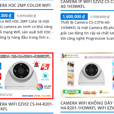
CAMERA IP WIFI EZVIZ CS 
ERA H3C 2MP COLOR WIFI
A0 1H3WKFL
,300 ₫
1,399,000 ₫
1,600,000 ₫
1,700,000 ₫
a Wifi H3C 2MP Color là một
Thiết Bị Camera CS-C3TN-A0-
 bị camera an ninh có khả năng
1H3WKFL là một Camera độ ph
ối mạng Wifi, sản xuất bởi H3C -
giải cao đáng tin cậy và chất l
ông ty hàng đầu trong lĩnh vực
Với công nghệ Progressive Sca
nghệ thông tin và viễn thông.
CMOS, hình ảnh thu được man
cho người dùng sự tươi sáng và
nét
CAMERA WIFI KHÔNG DÂY 
RA WIFI EZVIZ CS-H4-R201-
H4-R201-1H3WKFL WIFI EZV
EKFL