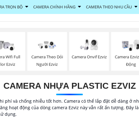
RA TRỌN BỘ
CAMERA CHÍNH HÃNG
CAMERA THEO NHU CẦU
a Wifi Full
Camera Theo Dỏi
Camera Onvif Ezviz
Camera Ezvi
lor Ezviz
Người Ezviz
Động
CAMERA NHỰA PLASTIC EZVIZ
i phí và chống nhiễu tốt hơn. Camera có thể lắp đặt dễ dàng ở nhiề
ng hoạt động của dòng camera Ezviz này vẫn rất ấn tượng. Đây là g
sử dụng.