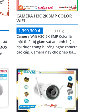
CAMERA H3C 2K 3MP COLOR
WIFI
1,399,300 ₫
1,999,000 ₫
Camera Wifi H3C 2K 3MP Color là
một thiết bị giám sát an ninh hiện
 Giá
đại được trang bị công nghệ camera
 CMOS
cao cấp. Camera này cho phép bạn
ng
giám sát và ghi lại hình ảnh chất
lượng cao từ bất kỳ nơi nào trên thế
giới thông qua mạng wifi
ệm có