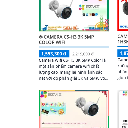
CAME
❇ CAMERA CS-H3 3K 5MP
1H3
COLOR WIFI
1,8
1,553,300 ₫
2,219,000 ₫
Came
Camera Wifi CS-H3 3K 5MP Color là
không
một sản phẩm camera wifi chất
phân 
lượng cao, mang lại hình ảnh sắc
giúp 
nét với độ phân giải 3K và 5MP. Với
khả n
khả năng kết nối không dây, người
nhìn 
dùng có thể dễ dàng giám sát từ xa
ánh s
qua điện thoại di động
ràng 
IP67 
phát 
bằng 
'
công 