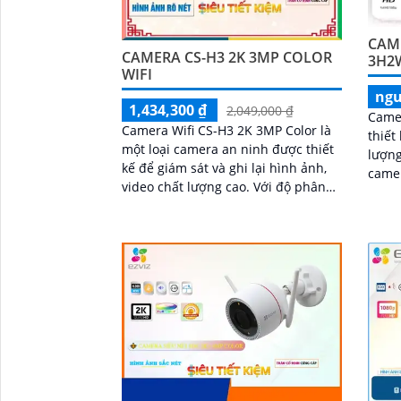
công 
CAME
CAMERA CS-H3 2K 3MP COLOR
3H2
WIFI
ngu
1,434,300 ₫
2,049,000 ₫
Came
Camera Wifi CS-H3 2K 3MP Color là
thiết
một loại camera an ninh được thiết
lượng cao. Với
kế để giám sát và ghi lại hình ảnh,
came
video chất lượng cao. Với độ phân
với đ
giải 2K và 3MP, nó cung cấp hình
khả n
ảnh sắc nét và chi tiết, đảm bảo bạn
cách 
có thể nhìn rõ từng chi tiết