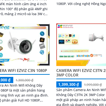
1080P. Với công nghệ Hồng Ngoại
FK màn hình cảm ứng 4 inch
thông minh Smart IR, camera c
hìn 100° độ phân giải 4MP ghi
phép quan sát ban đêm đến 1
rõ, mảng 2 micrô và loa 3W cho
mà vẫn giữ được hình ảnh rõ r
âm thanh rõ. Kết nối Wi-Fi 2
RA WIFI EZVIZ C3N 1080P
CAMERA WIFI EZVIZ C3TN 2
3MP COLOR
,000 ₫
1,300,000 ₫
1,399,300 ₫
1,999,000 ₫
ra An Ninh Wifi Không Dây
Sản phẩm Camera An Ninh Wif
1080P là một sản phẩm hàng
Không Dây C3TN 2K 3MP Color 
rong lĩnh vực an ninh gia đình.
một giải pháp an ninh hoàn hả
ộ phân giải Full HD 1080P,
gia đình và doanh nghiệp. Với chất
a giúp bạn quan sát mọi góc