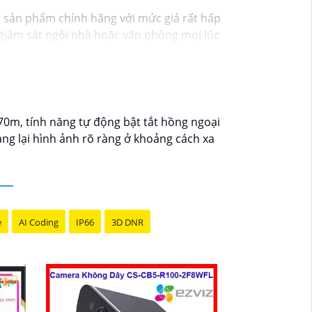
g sản phẩm chính hãng với mức giá rất hấp
ạn giám sát ngôi nhà hoặc văn phòng mọi lúc
 theo dõi mọi hoạt động một cách dễ dàng.
y hôm nay!"
70m, tính năng tự động bật tắt hồng ngoại
ng lại hình ảnh rõ ràng ở khoảng cách xa
e
AI Coding
IP66
3D DNR