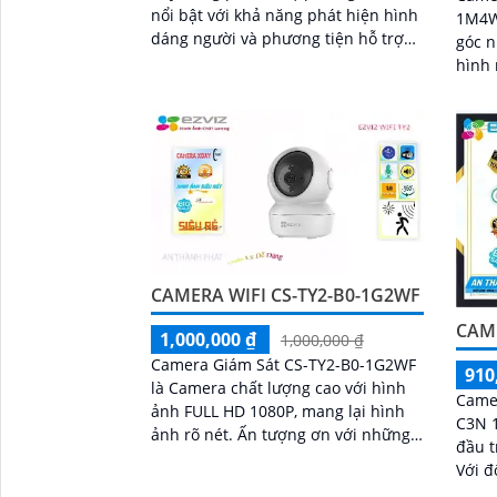
nổi bật với khả năng phát hiện hình
1M4W
dáng người và phương tiện hỗ trợ
góc n
đàm thoại 2 chiều camera còn trang
hình 
bị còi cảnh báo và đèn chớp tăng
cường an ninh khi phát hiện sự xâm
nhập camera tích hợp tấm pin năng
lượng mặt trời và pin sạc đạt chuẩn
IP65 chống nước và bụi giúp hoạt
động bền bỉ trong mọi điều kiện
thời tiết.
CAMERA WIFI CS-TY2-B0-1G2WF
CAME
1,000,000 ₫
1,000,000 ₫
Camera Giám Sát CS-TY2-B0-1G2WF
910
là Camera chất lượng cao với hình
Came
ảnh FULL HD 1080P, mang lại hình
C3N 
ảnh rõ nét. Ấn tượng ơn với những
đầu t
thông số là camera có khả năng ghi
Với đ
lại hình ảnh ban đêm sáng đẹp nhờ
camer