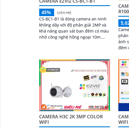
CAMERA EZVIZ CS-BC1-B1
CAME
R100
45%
Liên Hệ
CS-BC1-B1 là dòng camera an ninh
5,0
không dây với độ phân giải 2MP và
Came
khả năng quan sát ban đêm có màu
phân 
nhờ công nghệ hồng ngoại 10m.
ảnh s
Camera trang bị pin sạc Lithium 12.
đêm 
900 mAh, sử dụng chuẩn nén H
Ngượ
biến
BC1c/
giá r
lên đ
nhớ
CAMERA H3C 2K 3MP COLOR
CAM
WIFI
WIFI