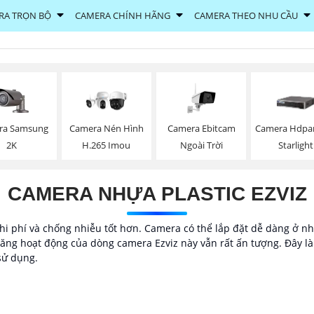
RA TRỌN BỘ
CAMERA CHÍNH HÃNG
CAMERA THEO NHU CẦU
ra Samsung
Camera Ebitcam
Camera Nén Hình
Camera Hdpa
2K
Ngoài Trời
H.265 Imou
Starlight
CAMERA NHỰA PLASTIC EZVIZ
i phí và chống nhiễu tốt hơn. Camera có thể lắp đặt dễ dàng ở nhiề
ng hoạt động của dòng camera Ezviz này vẫn rất ấn tượng. Đây là g
sử dụng.