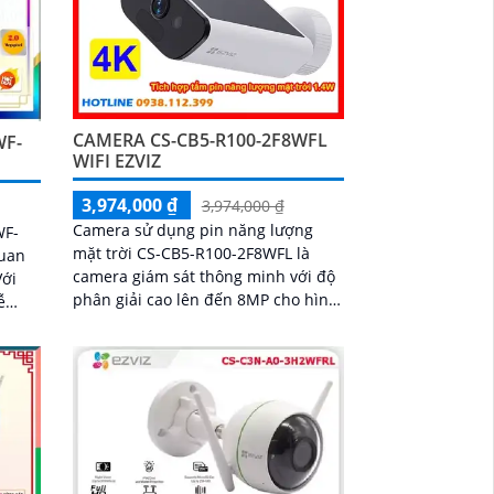
CAMERA CS-CB5-R100-2F8WFL
WF-
WIFI EZVIZ
3,974,000 ₫
3,974,000 ₫
Camera sử dụng pin năng lượng
WF-
mặt trời CS-CB5-R100-2F8WFL là
quan
camera giám sát thông minh với độ
phân giải cao lên đến 8MP cho hình
ễ
ảnh sắc nét và chi tiết Tích hợp công
í
nghệ AI camera có khả năng phát
 văn
hiện dáng người và phương tiện báo
động khi phát hiện xâm nhập Thiết
kế bền bỉ chống nước IP65 phù hợp
lắp đặt trong mọi điều kiện thời tiết.
Camera An Ninh CS-CB5-R100-
2F8WFL có khả năng còi hú, đèn