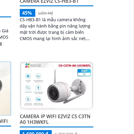
CAMERA EZVIZ CS-HB3-B1
45%
Liên Hệ
CS-HB3-B1 là mẫu camera không
dây vận hành bằng pin năng lượng
 Giá
mặt trời được trang bị cảm biến
 CMOS
CMOS mang lại hình ảnh sắc nét,
ng
sống động cùng khả năng quan sát
ban đêm với hồng ngoại 15m và chế
độ hiển thị màu. Camera có độ phân
ệm có
giải 3
CAMERA IP WIFI EZVIZ CS C3TN
IFI
A0 1H3WKFL