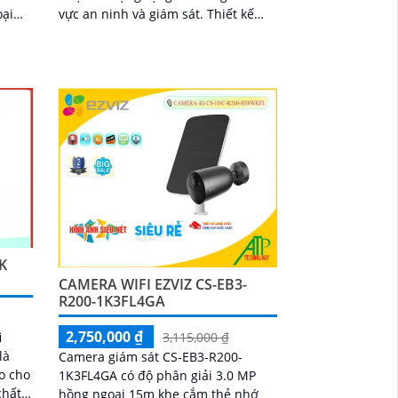
vực an ninh và giám sát. Thiết kế
ho
nhỏ gọn, với độ phân giải cao, cho
0m
chất lượng hình ảnh sắc nét mọi lúc,
àng
mọi nơi
K
CAMERA WIFI EZVIZ CS-EB3-
R200-1K3FL4GA
2,750,000 ₫
i
3,115,000 ₫
là
Camera giám sát CS-EB3-R200-
o cho
1K3FL4GA có độ phân giải 3.0 MP
hồng ngoại 15m khe cắm thẻ nhớ