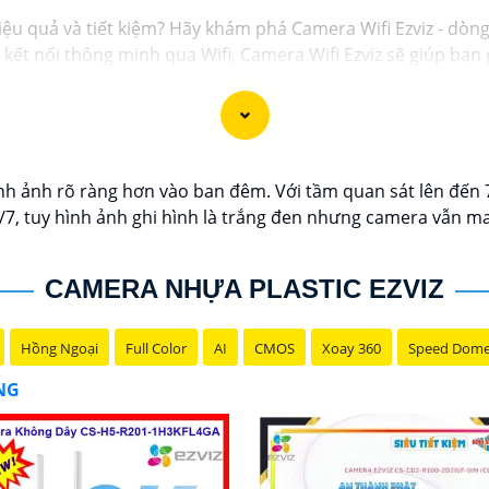
iệu quả và tiết kiệm? Hãy khám phá Camera Wifi Ezviz - dòn
và kết nối thông minh qua Wifi, Camera Wifi Ezviz sẽ giúp b
g minh.
 lượng hình ảnh sắc nét và độ phân giải cao, cho phép bạn
giá rẻ chính hãng để bảo vệ tài sản và gia đình của bạn nga
c giới thiệu sản phẩm Camera Wifi Ezviz.
h ảnh rõ ràng hơn vào ban đêm. Với tầm quan sát lên đến 
4/7, tuy hình ảnh ghi hình là trắng đen nhưng camera vẫn ma
CAMERA NHỰA PLASTIC EZVIZ
Hồng Ngoại
Full Color
AI
CMOS
Xoay 360
Speed Dom
ÃNG