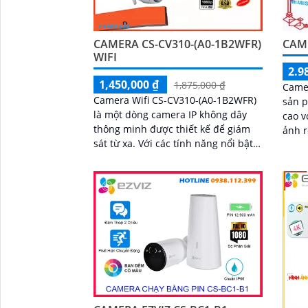
công 
CAMERA CS-CV310-(A0-1B2WFR)
CAME
WIFI
2.9
1,450,000 ₫
1,875,000 ₫
Camer
Camera Wifi CS-CV310-(A0-1B2WFR)
sản p
là một dòng camera IP không dây
cao v
thông minh được thiết kế để giám
ảnh rõ n
sát từ xa. Với các tính năng nổi bật
được 
như độ phân giải cao, khả năng
lắp đ
quan sát ban...
đình,
kho