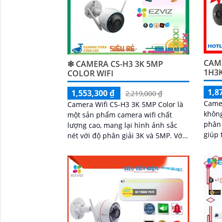
CAME
❇ CAMERA CS-H3 3K 5MP
1H3
COLOR WIFI
1,8
1,553,300 ₫
2,219,000 ₫
Came
Camera Wifi CS-H3 3K 5MP Color là
không
một sản phẩm camera wifi chất
'
phân 
lượng cao, mang lại hình ảnh sắc
giúp 
nét với độ phân giải 3K và 5MP. Với
khả n
khả năng kết nối không dây, người
nhìn 
dùng có thể dễ dàng giám sát từ xa
ánh s
qua điện thoại di động
ràng 
IP67 
phát 
bằng 
công 