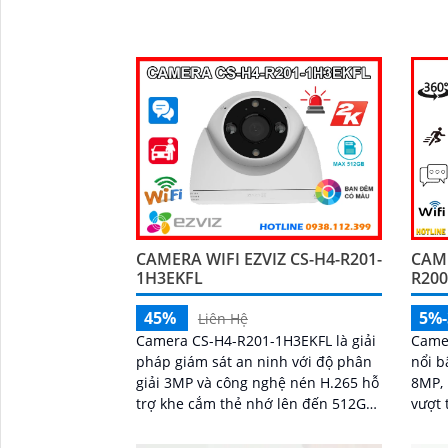
công nghệ Hồng Ngoại 10m
nhìn 
cách 
CAMERA WIFI EZVIZ CS-H4-R201-
CAME
1H3EKFL
R200
45%
5%
Liên Hệ
Camera CS-H4-R201-1H3EKFL là giải
Came
pháp giám sát an ninh với độ phân
nổi b
giải 3MP và công nghệ nén H.265 hỗ
8MP, 
trợ khe cắm thẻ nhớ lên đến 512GB,
vượt trội. Tính năn
tích hợp hồng ngoại 30m và đèn trợ
hoạt 
sáng 20m, mang đến hình ảnh ban
gian