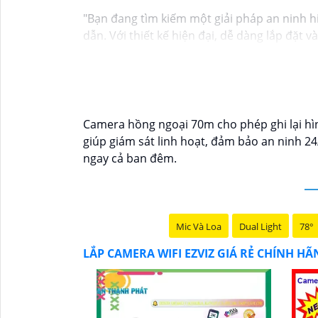
"Bạn đang tìm kiếm một giải pháp an ninh h
dẫn. Với thiết kế hiện đại, dễ dàng lắp đặt 
mọi nơi chỉ bằng một chiếc điện thoại thôn
Không chỉ vậy, sản phẩm cũng mang lại chất
Đừng bỏ lỡ cơ hội sở hữu Camera Wifi Ezviz 
Hy vọng đoạn văn trên sẽ giúp bạn trong việ
Camera hồng ngoại 70m cho phép ghi lại hìn
giúp giám sát linh hoạt, đảm bảo an ninh 2
ngay cả ban đêm.
Mic Và Loa
Dual Light
78°
LẮP CAMERA WIFI EZVIZ GIÁ RẺ CHÍNH H