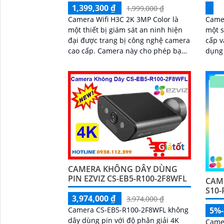
1,399,300 ₫
1,999,000 ₫
Camera Wifi H3C 2K 3MP Color là
Camer
một thiết bị giám sát an ninh hiện
một 
đại được trang bị công nghệ camera
cấp v
cao cấp. Camera này cho phép bạn
dụng 
giám sát và ghi lại hình ảnh chất
văn 
lượng cao từ bất kỳ nơi nào trên thế
Với...
giới thông qua mạng wifi
CAMERA KHÔNG DÂY DÙNG
PIN EZVIZ CS-EB5-R100-2F8WFL
CAM
S10
3,974,000 ₫
3,974,000 ₫
Camera CS-EB5-R100-2F8WFL không
5%
dây dùng pin với độ phân giải 4K
Camer