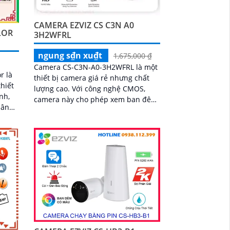
chớp báo động, Wifi Không Dây,
chức năng AI deep learning phân
CAMERA EZVIZ CS C3N A0
biệt người & phương tiện
LOR
3H2WFRL
ngung s₫n xu₫t
1,675,000 ₫
Camera CS-C3N-A0-3H2WFRL là một
r là
thiết bị camera giá rẻ nhưng chất
hiết
lượng cao. Với công nghệ CMOS,
nh,
camera này cho phép xem ban đêm
với độ phân giải Full HD 1080P và có
nh
khả năng quan sát trong khoảng
o bạn
cách 30m với ánh sáng hồng ngoại