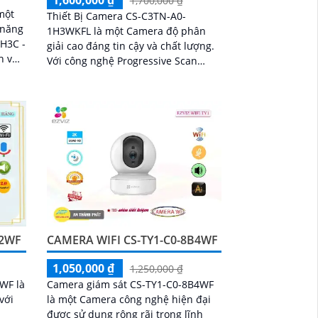
1,600,000 ₫
1,700,000 ₫
một
Thiết Bị Camera CS-C3TN-A0-
 năng
1H3WKFL là một Camera độ phân
 H3C -
giải cao đáng tin cậy và chất lượng.
h vực
Với công nghệ Progressive Scan
ông.
CMOS, hình ảnh thu được mang đến
cho người dùng sự tươi sáng và rõ
nét
E2WF
CAMERA WIFI CS-TY1-C0-8B4WF
1,050,000 ₫
1,250,000 ₫
WF là
Camera giám sát CS-TY1-C0-8B4WF
với
là một Camera công nghệ hiện đại
được sử dụng rộng rãi trong lĩnh