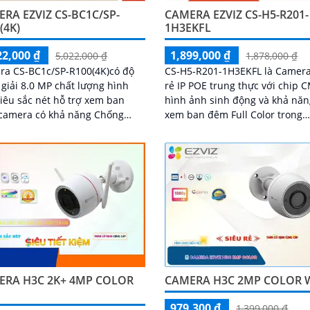
RA EZVIZ CS-BC1C/SP-
CAMERA EZVIZ CS-H5-R201-
(4K)
1H3EKFL
22,000 ₫
1,899,000 ₫
5,022,000 ₫
1,878,000 ₫
ra CS-BC1c/SP-R100(4K)có độ
CS-H5-R201-1H3EKFL là Camera
giải 8.0 MP chất lượng hình
rẻ IP POE trung thực với chip
iêu sắc nét hỗ trợ xem ban
hình ảnh sinh động và khả nă
camera có khả năng Chống
xem ban đêm Full Color trong
c Sáng DWDR Sử dụng cảm
khoảng cách 20m. Camera chống
 hình ảnh CMOS camera CS-
trộm hiệu quả giá rẻ và tiết ki
SP-R100(4K) là một loại camera
độ phân giải 3
ẻ với khả năng lưu trữ dữ liệu
ến 512GB thông qua khe thẻ
ERA H3C 2K+ 4MP COLOR
CAMERA H3C 2MP COLOR W
979,300 ₫
1,399,000 ₫