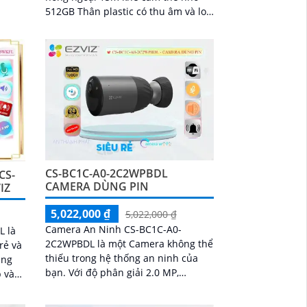
giải
512GB Thân plastic có thu âm và loa
n sát
tích hợp. Camera giám sát CS-EB3-
 sắc
R200-1K3FL4GA là...
CS-BC1C-A0-2C2WPBDL
CS-
CAMERA DÙNG PIN
IZ
5,022,000 ₫
5,022,000 ₫
Camera An Ninh CS-BC1C-A0-
L là
2C2WPBDL là một Camera không thể
rẻ và
thiếu trong hệ thống an ninh của
bạn. Với độ phân giải 2.0 MP,
 và
camera này cho bạn những hình
ại
ảnh rõ nét cả ngày và...