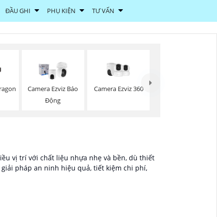
ĐẦU GHI
PHỤ KIỆN
TƯ VẤN
Camera Ezviz 360
ragon
Camera Ezviz Báo
Động
u vị trí với chất liệu nhựa nhẹ và bền, dù thiết
iải pháp an ninh hiệu quả, tiết kiệm chi phí,