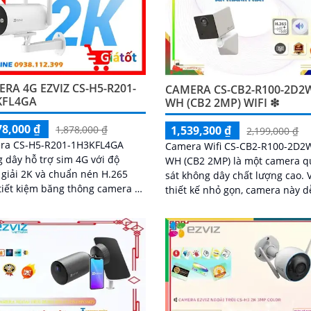
RA 4G EZVIZ CS-H5-R201-
CAMERA CS-CB2-R100-2D2
KFL4GA
WH (CB2 2MP) WIFI ❇
78,000 ₫
1,539,300 ₫
1,878,000 ₫
2,199,000 ₫
ra CS-H5-R201-1H3KFL4GA
Camera Wifi CS-CB2-R100-2D2
 dây hỗ trợ sim 4G với độ
WH (CB2 2MP) là một camera 
giải 2K và chuẩn nén H.265
sát không dây chất lượng cao. Với
tiết kiệm băng thông camera có
thiết kế nhỏ gọn, camera này d
ăng đàm thoại 2 chiều tầm
dàng được lắp đặt ở nhiều vị tr
hồng ngoại lên đến 30m và
khác nhau trong ngôi nhà hoặc
áng trắng 20m quan sát rõ
phòng
cả ngày lẫn đêm với chuẩn
camera còn tích hợp tính năng
hiện thông minh và cảnh báo
còi và đèn chớp phù hợp cho
trình kho hàng, nhà xưởng