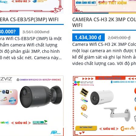
trình
RA CS-EB3/SP(3MP) WIFI
CAMERA CS-H3 2K 3MP CO
WIFI
80.000?
3.561.000vnd
1,434,300 ₫
2,049,000 ₫
a Wifi CS-EB3/SP (3MP) là một
Camera Wifi CS-H3 2K 3MP Colo
hẩm camera Wifi chất lượng
một loại camera an ninh được t
ới độ phân giải 3MP, cho hình
kế để giám sát và ghi lại hình ả
ét và sắc nét. Camera này
video chất lượng cao. Với độ phân
thiết kế nhỏ gọn và dễ dàng
giải 2K và 3MP, nó cung cấp hì
ặt trong các khu vực như gia
ảnh sắc nét và chi tiết, đảm bả
 văn phòng, cửa hàng và nhà
có thể nhìn rõ từng chi tiết