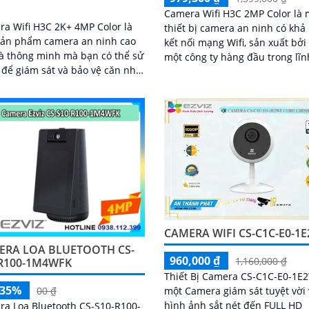
Camera Wifi H3C 2MP Color là 
a Wifi H3C 2K+ 4MP Color là
thiết bị camera an ninh có khả
sản phẩm camera an ninh cao
kết nối mạng Wifi, sản xuất bởi
à thông minh mà bạn có thể sử
một công ty hàng đầu trong lĩn
để giám sát và bảo vệ căn nhà,
công nghệ thông tin và viễn th
phòng hay cửa hàng của mình.
...
CAMERA WIFI CS-C1C-E0-1
ERA LOA BLUETOOTH CS-
960,000 ₫
1,160,000 ₫
-R100-1M4WFK
Thiết Bị Camera CS-C1C-E0-1E2
-35%
một Camera giám sát tuyệt vời 
00 ₫
hình ảnh sắt nét đến FULL HD
a Loa Bluetooth CS-S10-R100-