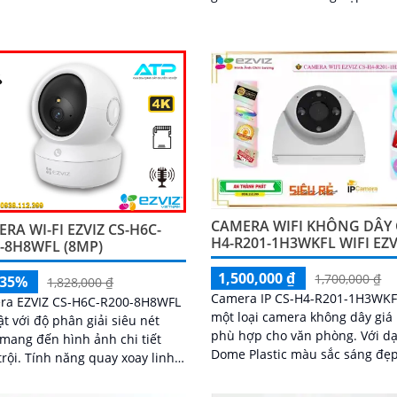
lượng hình ảnh 2K và độ phân 
trong nhà và ngoài trời một
3MP, camera cho phép bạn qua
rõ ràng và sắc nét
mọi góc nhỏ nhất với rõ nét và
nét
CAMERA WIFI KHÔNG DÂY 
RA WI-FI EZVIZ CS-H6C-
H4-R201-1H3WKFL WIFI EZV
-8H8WFL (8MP)
1,500,000 ₫
1,700,000 ₫
-35%
1,828,000 ₫
Camera IP CS-H4-R201-1H3WKF
ra EZVIZ CS-H6C-R200-8H8WFL
một loại camera không dây giá 
ật với độ phân giải siêu nét
phù hợp cho văn phòng. Với dạng
mang đến hình ảnh chi tiết
Dome Plastic màu sắc sáng đẹp
g quay xoay linh
độ phân giải 3.0 MP, nó mang l
giúp bao quát toàn bộ không
hình ảnh rõ nét