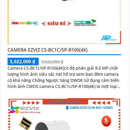
CAMERA EZVIZ CS-BC1C/SP-R100(4K)
5,022,000 ₫
5,022,000 ₫
Camera CS-BC1c/SP-R100(4K)có độ phân giải 8.0 MP chất
lượng hình ảnh siêu sắc nét hỗ trợ xem ban đêm camera
có khả năng Chống Ngược Sáng DWDR Sử dụng cảm biến
hình ảnh CMOS camera CS-BC1c/SP-R100(4K) là một loại
camera giá rẻ với khả năng lưu trữ dữ liệu lên đến 512GB
thông qua khe thẻ nhớ