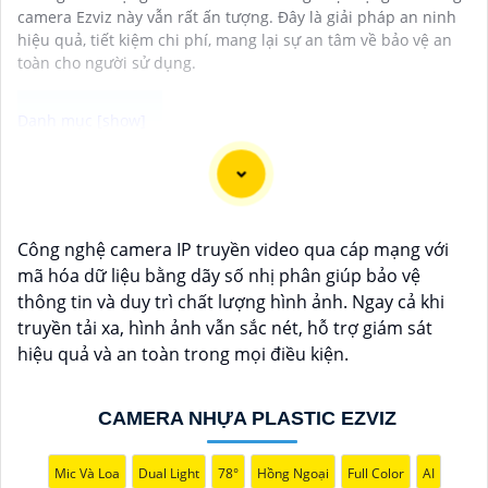
camera Ezviz này vẫn rất ấn tượng. Đây là giải pháp an ninh
hiệu quả, tiết kiệm chi phí, mang lại sự an tâm về bảo vệ an
toàn cho người sử dụng.
"Bạn đang tìm kiếm một giải pháp an ninh hiệu quả và
tiết kiệm? Hãy khám phá Camera Wifi Ezviz - dòng sản
phẩm chính hãng với mức giá rất hấp dẫn. Với thiết kế
Công nghệ camera IP truyền video qua cáp mạng với
hiện đại, dễ dàng lắp đặt và kết nối thông minh qua
mã hóa dữ liệu bằng dãy số nhị phân giúp bảo vệ
Wifi, Camera Wifi Ezviz sẽ giúp bạn giám sát ngôi nhà
thông tin và duy trì chất lượng hình ảnh. Ngay cả khi
hoặc văn phòng mọi lúc mọi nơi chỉ bằng một chiếc
truyền tải xa, hình ảnh vẫn sắc nét, hỗ trợ giám sát
điện thoại thông minh.
hiệu quả và an toàn trong mọi điều kiện.
Không chỉ vậy, sản phẩm cũng mang lại chất lượng
hình ảnh sắc nét và độ phân giải cao, cho phép bạn
theo dõi mọi hoạt động một cách dễ dàng. Đừng bỏ lỡ
CAMERA NHỰA PLASTIC EZVIZ
cơ hội sở hữu Camera Wifi Ezviz giá rẻ chính hãng để
bảo vệ tài sản và gia đình của bạn ngay hôm nay!"
Mic Và Loa
Dual Light
78°
Hồng Ngoại
Full Color
AI