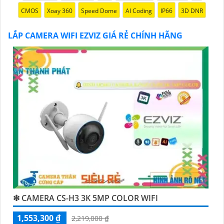
Hy vọng đoạn văn trên sẽ giúp bạn trong việc giới
CMOS
Xoay 360
Speed Dome
AI Coding
IP66
3D DNR
thiệu sản phẩm Camera Wifi Ezviz.
LẮP CAMERA WIFI EZVIZ GIÁ RẺ CHÍNH HÃNG
'
❇ CAMERA CS-H3 3K 5MP COLOR WIFI
1,553,300 ₫
2,219,000 ₫