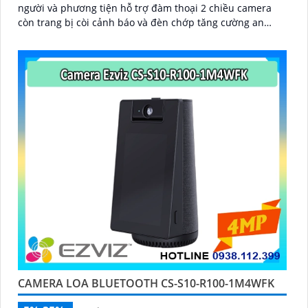
người và phương tiện hỗ trợ đàm thoại 2 chiều camera
còn trang bị còi cảnh báo và đèn chớp tăng cường an
ninh khi phát hiện sự xâm nhập camera tích hợp tấm pin
năng lượng mặt trời và pin sạc đạt chuẩn IP65 chống
nước và bụi giúp hoạt động bền bỉ trong mọi điều kiện
thời tiết.
CAMERA LOA BLUETOOTH CS-S10-R100-1M4WFK