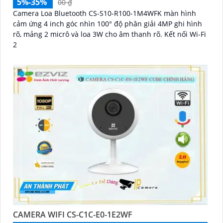
5%-35%
00 ₫
Camera Loa Bluetooth CS-S10-R100-1M4WFK màn hình
cảm ứng 4 inch góc nhìn 100° độ phân giải 4MP ghi hình
rõ, mảng 2 micrô và loa 3W cho âm thanh rõ. Kết nối Wi-Fi
2
CAMERA WIFI CS-C1C-E0-1E2WF