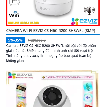
CAMERA WI-FI EZVIZ CS-H6C-R200-8H8WFL (8MP)
5%-35%
1,828,000 ₫
Camera EZVIZ CS-H6C-R200-8H8WFL nổi bật với độ phân
giải siêu nét 8MP, mang đến hình ảnh chi tiết vượt trội.
Tính năng quay xoay linh hoạt giúp bao quát toàn bộ
không gian