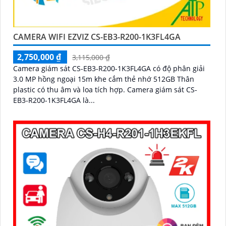
CAMERA WIFI EZVIZ CS-EB3-R200-1K3FL4GA
2,750,000 ₫
3,115,000 ₫
Camera giám sát CS-EB3-R200-1K3FL4GA có độ phân giải
3.0 MP hồng ngoại 15m khe cắm thẻ nhớ 512GB Thân
plastic có thu âm và loa tích hợp. Camera giám sát CS-
EB3-R200-1K3FL4GA là...