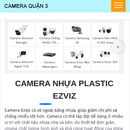
Camera Samsung
Camera Kbvision
Camera Chống
Camera Nén Hình
2K
Starlight
Nhiễu Tốt
H.265 Imou
Vantech
Camera Ebitcam
Camera Ezviz 360
Camera
Camera Ezviz Báo
Ngoài Trời
Hdparagon
Động
Starlight
CAMERA NHỰA PLASTIC
EZVIZ
Camera Ezviz có vỏ ngoài bằng nhựa, giúp giảm chi phí và
chống nhiễu tốt hơn. Camera có thể lắp đặt dễ dàng ở nhiều
vị trí với chất liệu nhựa nhẹ và bền, dù thiết kế đơn giản,
nhưng chất lượng hình ảnh và khả năng hoạt động của dòng