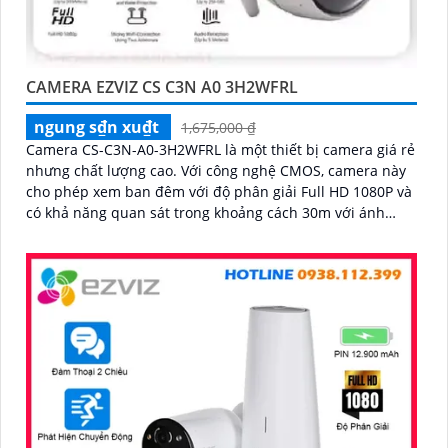
CAMERA EZVIZ CS C3N A0 3H2WFRL
ngung s₫n xu₫t
1,675,000 ₫
Camera CS-C3N-A0-3H2WFRL là một thiết bị camera giá rẻ
nhưng chất lượng cao. Với công nghệ CMOS, camera này
cho phép xem ban đêm với độ phân giải Full HD 1080P và
có khả năng quan sát trong khoảng cách 30m với ánh
sáng hồng ngoại