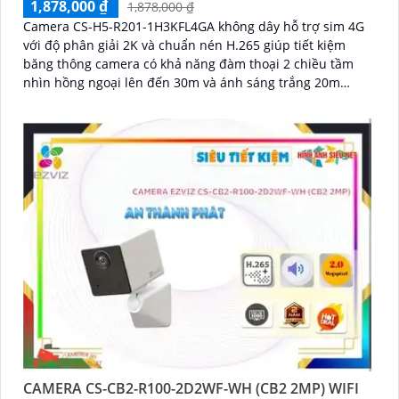
1,878,000 ₫
1,878,000 ₫
Camera CS-H5-R201-1H3KFL4GA không dây hỗ trợ sim 4G
với độ phân giải 2K và chuẩn nén H.265 giúp tiết kiệm
băng thông camera có khả năng đàm thoại 2 chiều tầm
nhìn hồng ngoại lên đến 30m và ánh sáng trắng 20m
quan sát rõ ràng cả ngày lẫn đêm với chuẩn IP67 camera
còn tích hợp tính năng phát hiện thông minh và cảnh báo
bằng còi và đèn chớp phù hợp cho công trình kho hàng,
nhà xưởng công trình
CAMERA CS-CB2-R100-2D2WF-WH (CB2 2MP) WIFI