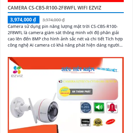
CAMERA CS-CB5-R100-2F8WFL WIFI EZVIZ
3,974,000 ₫
3,974,000 ₫
Camera sử dụng pin năng lượng mặt trời CS-CB5-R100-
2F8WFL là camera giám sát thông minh với độ phân giải
cao lên đến 8MP cho hình ảnh sắc nét và chi tiết Tích hợp
công nghệ AI camera có khả năng phát hiện dáng người
và phương tiện báo động khi phát hiện xâm nhập Thiết kế
bền bỉ chống nước IP65 phù hợp lắp đặt trong mọi điều
kiện thời tiết. Camera An Ninh CS-CB5-R100-2F8WFL có
khả năng còi hú, đèn chớp báo động, Wifi Không Dây,
chức năng AI deep learning phân biệt người & phương
tiện